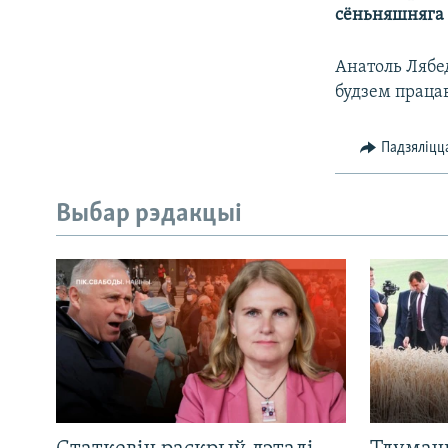
сёньняшняга 
КАЛЯНДАР
НА ХВАЛЯХ СВАБОДЫ
Анатоль Лябед
будзем працав
Падзяліцц
Выбар рэдакцыі