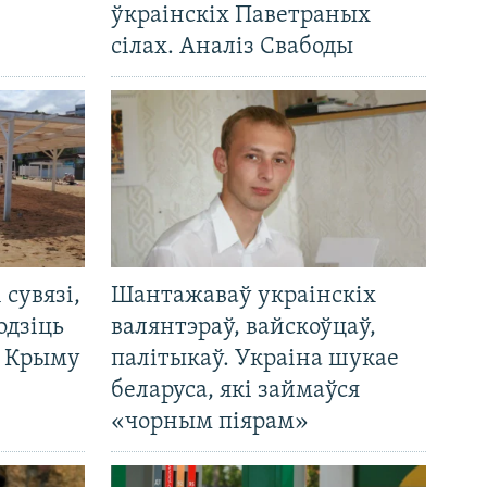
ўкраінскіх Паветраных
сілах. Аналіз Свабоды
і сувязі,
Шантажаваў украінскіх
одзіць
валянтэраў, вайскоўцаў,
а Крыму
палітыкаў. Украіна шукае
беларуса, які займаўся
«чорным піярам»