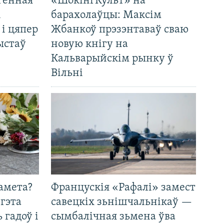
генная
«ШокінгКульт» на
і
барахолаўцы: Максім
 і цяпер
Жбанкоў прэзэнтаваў сваю
ыстаў
новую кнігу на
Кальварыйскім рынку ў
Вільні
амета?
Францускія «Рафалі» замест
 гэта
савецкіх зьнішчальнікаў —
 гадоў і
сымбалічная зьмена ўва