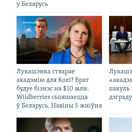
у Беларусь
Лукашэнка стварае
Лукашэ
акадэмію для Колі? Брат
«акадэ
будуе бізнэс на $10 млн.
пакуль 
Wildberries сьпяшаецца
дэграду
ў Беларусь. Навіны 5 жніўня