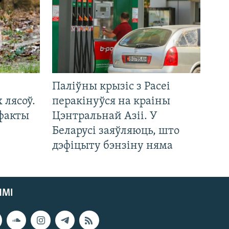
Паліўны крызіс з Расеі
 лясоў.
перакінуўся на краіны
 факты
Цэнтральнай Азіі. У
Беларусі заяўляюць, што
дэфіцыту бэнзіну няма
ЯМІ