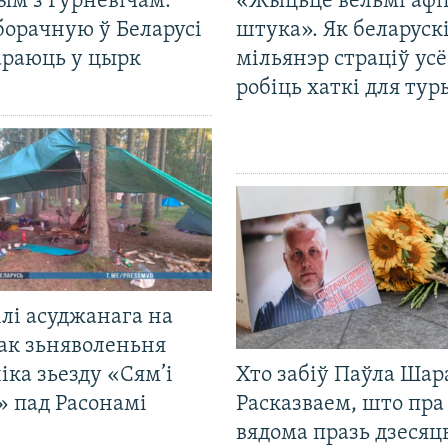
ым з Гурневічам.
«Жыцьцё вельмі афі
борачную ў Беларусі
штука». Як беларуск
араюць у цырк
мільянэр страціў усё
робіць хаткі для тур
лі асуджанага на
ак зьняволеньня
іка зьезду «Сям’і
Хто забіў Паўла Шар
» пад Расонамі
Расказваем, што пра
вядома празь дзесяць