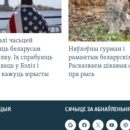
алі часьцей
яць беларусам
Няўлоўны гурман і
лку. Іх спрабуюць
рамантык беларускіх
ваць у Бэліз і
Расказваем цікавыя
, кажуць юрысты
пра рысь
АЦЫЯ
САЧЫЦЕ ЗА АБНАЎЛЕНЬН