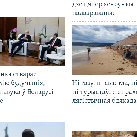
дзе цяпер асноўныя
падазраваныя
нка стварае
мію будучыні»,
Ні газу, ні сьвятла, н
навука ў Беларусі
ні турыстаў: як прах
е
лягістычная блякад