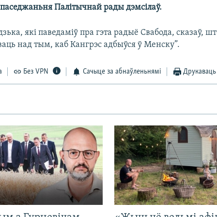
паседжаньня Палітычнай рады дэмсілаў.
зька, які паведаміў пра гэта радыё Свабода, сказаў, ш
аць над тым, каб Кангрэс адбыўся ў Менску”.
а
Без VPN
Сачыце за абнаўленьнямі
Друкаваць