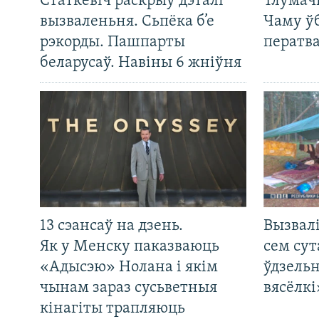
Статкевіч раскрыў дэталі
Тлумач
вызваленьня. Сьпёка б’е
Чаму ў
рэкорды. Пашпарты
ператв
беларусаў. Навіны 6 жніўня
13 сэансаў на дзень.
Вызвалі
Як у Менску паказваюць
сем сут
«Адысэю» Нолана і якім
ўдзельн
чынам зараз сусьветныя
вясёлкі
кінагіты трапляюць