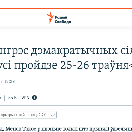
нгрэс дэмакратычных сі
усі пройдзе 25-26 траўня
7, 18:29
а
Без VPN
 прыярытэтнай крыніцай ў Google
д, Менск Такое рашэньне толькі што прынялі ўдзельні