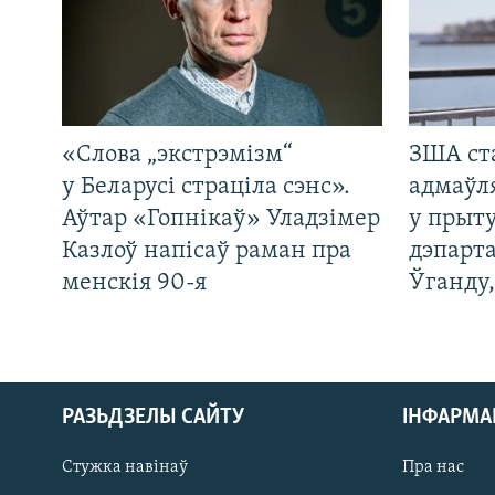
«Слова „экстрэмізм“
ЗША ст
у Беларусі страціла сэнс».
адмаўл
Аўтар «Гопнікаў» Уладзімер
у прыту
Казлоў напісаў раман пра
дэпарта
менскія 90-я
Ўганду
РАЗЬДЗЕЛЫ САЙТУ
ІНФАРМ
Стужка навінаў
Пра нас