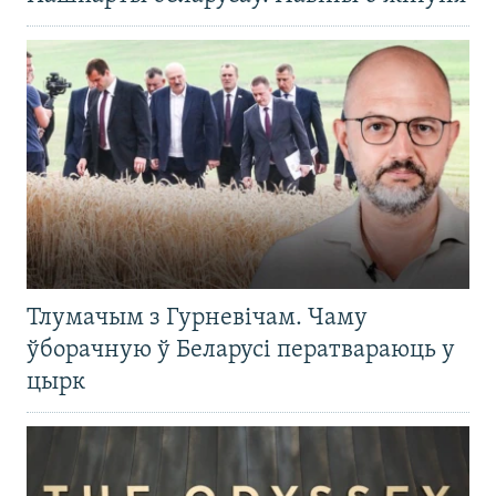
Тлумачым з Гурневічам. Чаму
ўборачную ў Беларусі ператвараюць у
цырк