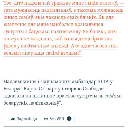
Тое, што надзвычай уражвае мяне і маіх калегаў, —
гэта мужнасьць палітвязьняў, а таксама мужнасьць
іхных сем’яў, якія чакаюць сваіх блізкіх. Як для
жанчыны для мяне найбольш кранальныя
сустрэчы з бацькамі палітвязьняў. Як бацькі, яны
напэўна не жадаюць, каб іхныя дзеці бралі такі
ўдзел у палітычным жыцьці. Але адначасова яны
вельмі ганарацца сваімі дзецьмі”.
Надзвычайны і Паўнамоцны амбасадар ЗША ў
Беларусі Карэн Ст’юарт у інтэрвію Свабодзе
адказала на пытаньне пра свае сустрэчы зь сем’ямі
беларускіх палітвязьняў”.
Падзяліцца
Без VPN