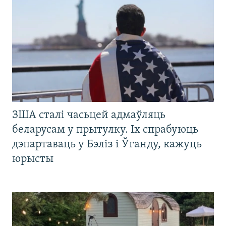
ЗША сталі часьцей адмаўляць
беларусам у прытулку. Іх спрабуюць
дэпартаваць у Бэліз і Ўганду, кажуць
юрысты