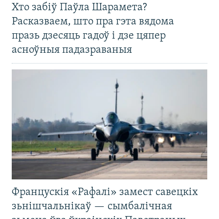
Хто забіў Паўла Шарамета?
Расказваем, што пра гэта вядома
празь дзесяць гадоў і дзе цяпер
асноўныя падазраваныя
Францускія «Рафалі» замест савецкіх
зьнішчальнікаў — сымбалічная