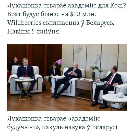
Лукашэнка стварае акадэмію для Колі?
Брат будуе бізнэс на $10 млн.
Wildberries сьпяшаецца ў Беларусь.
Навіны 5 жніўня
Лукашэнка стварае «акадэмію
будучыні», пакуль навука ў Беларусі