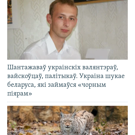
Шантажаваў украінскіх валянтэраў,
вайскоўцаў, палітыкаў. Украіна шукае
беларуса, які займаўся «чорным
піярам»