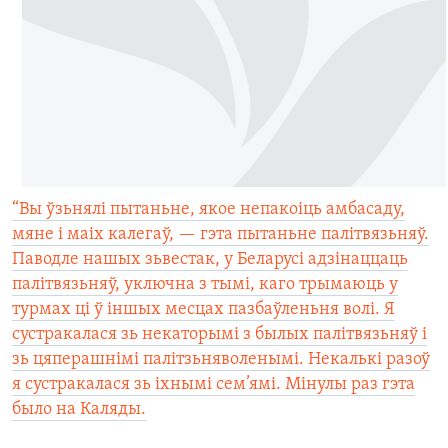
КУЛЬТУРА
МОВА
КАЛЯНДАР
НА ХВАЛЯХ СВАБОДЫ
“Вы ўзьнялі пытаньне, якое непакоіць амбасаду,
мяне і маіх калегаў, — гэта пытаньне палітвязьняў.
Паводле нашых зьвестак, у Беларусі адзінаццаць
палітвязьняў, уключна з тымі, каго трымаюць у
турмах ці ў іншых месцах пазбаўленьня волі. Я
сустракалася зь некаторымі з былых палітвязьняў і
зь цяперашнімі палітзьняволенымі. Некалькі разоў
я сустракалася зь іхнымі сем’ямі. Мінулы раз гэта
было на Каляды.