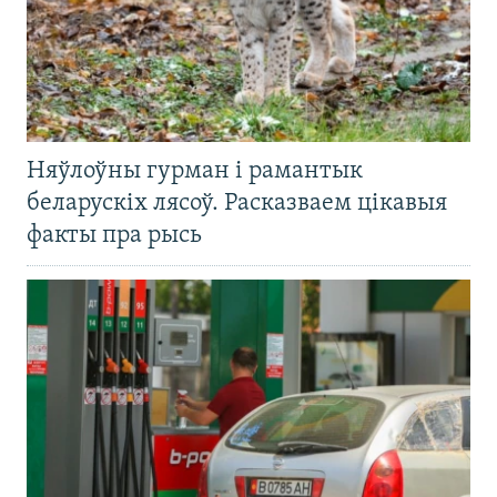
Няўлоўны гурман і рамантык
беларускіх лясоў. Расказваем цікавыя
факты пра рысь