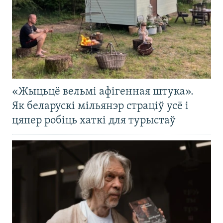
«Жыцьцё вельмі афігенная штука».
Як беларускі мільянэр страціў усё і
цяпер робіць хаткі для турыстаў