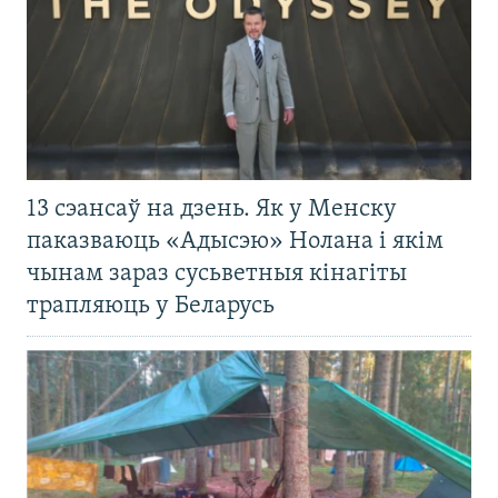
13 сэансаў на дзень. Як у Менску
паказваюць «Адысэю» Нолана і якім
чынам зараз сусьветныя кінагіты
трапляюць у Беларусь