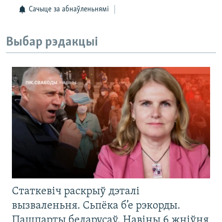
Сачыце за абнаўленьнямі
Выбар рэдакцыі
Статкевіч раскрыў дэталі
вызваленьня. Сьпёка б’е рэкорды.
Пашпарты беларусаў. Навіны 6 жніўня