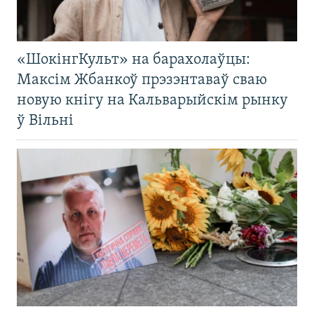
«ШокінгКульт» на барахолаўцы:
Максім Жбанкоў прэзэнтаваў сваю
новую кнігу на Кальварыйскім рынку
ў Вільні