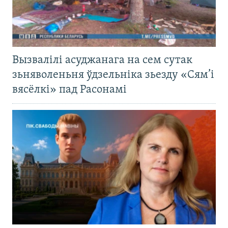
Вызвалілі асуджанага на сем сутак
зьняволеньня ўдзельніка зьезду «Сям’і
вясёлкі» пад Расонамі