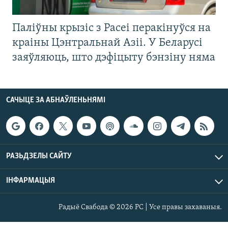
Паліўны крызіс з Расеі перакінуўся на
краіны Цэнтральнай Азіі. У Беларусі
заяўляюць, што дэфіцыту бэнзіну няма
САЧЫЦЕ ЗА АБНАЎЛЕНЬНЯМІ
РАЗЬДЗЕЛЫ САЙТУ
ІНФАРМАЦЫЯ
Радыё Свабода © 2026 РС | Усе правы захаваныя.