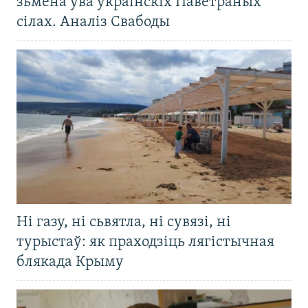
зьмена ўва ўкраінскіх Паветраных
сілах. Аналіз Свабоды
Ні газу, ні сьвятла, ні сувязі, ні
турыстаў: як праходзіць лягістычная
блякада Крыму