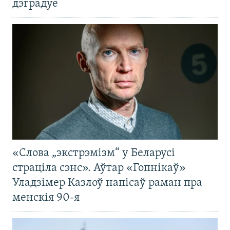
дэградуе
«Слова „экстрэмізм“ у Беларусі
страціла сэнс». Аўтар «Гопнікаў»
Уладзімер Казлоў напісаў раман пра
менскія 90-я