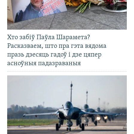
Хто забіў Паўла Шарамета?
Расказваем, што пра гэта вядома
празь дзесяць гадоў і дзе цяпер
асноўныя падазраваныя