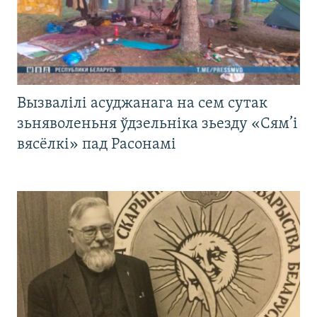
Вызвалілі асуджанага на сем сутак
зьняволеньня ўдзельніка зьезду «Сям’і
вясёлкі» пад Расонамі