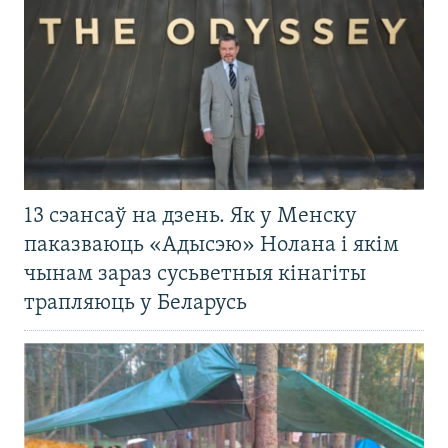
13 сэансаў на дзень. Як у Менску
паказваюць «Адысэю» Нолана і якім
чынам зараз сусьветныя кінагіты
трапляюць у Беларусь