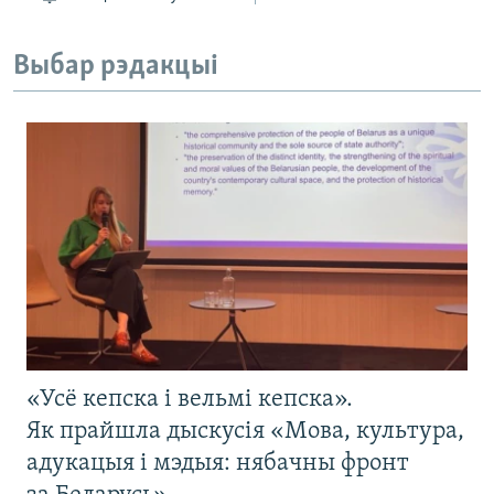
Выбар рэдакцыі
«Усё кепска і вельмі кепска».
Як прайшла дыскусія «Мова, культура,
адукацыя і мэдыя: нябачны фронт