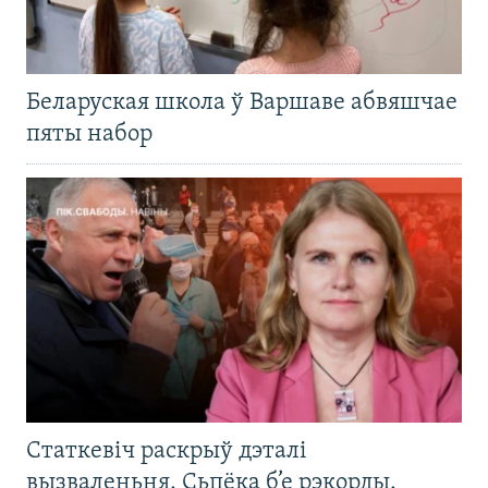
Беларуская школа ў Варшаве абвяшчае
пяты набор
Статкевіч раскрыў дэталі
вызваленьня. Сьпёка б’е рэкорды.