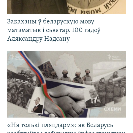
Закаханы ў беларускую мову
матэматык і сьвятар. 100 гадоў
Аляксандру Надсану
«Ня толькі пляцдарм»: як Беларусь