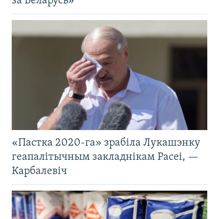
за Беларусь»
«Пастка 2020-га» зрабіла Лукашэнку
геапалітычным закладнікам Расеі, —
Карбалевіч