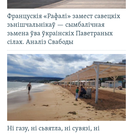
Францускія «Рафалі» замест савецкіх
зьнішчальнікаў — сымбалічная
зьмена ўва ўкраінскіх Паветраных
сілах. Аналіз Свабоды
Ні газу, ні сьвятла, ні сувязі, ні