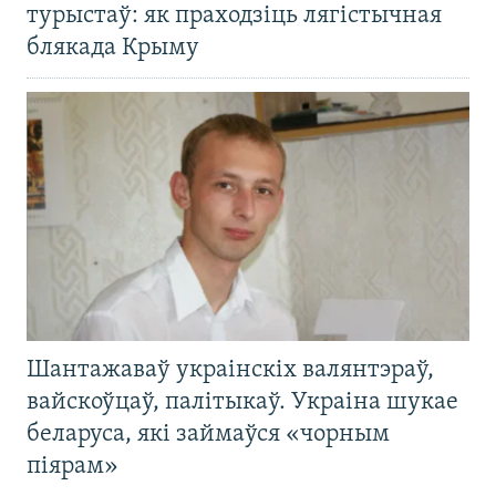
турыстаў: як праходзіць лягістычная
блякада Крыму
Шантажаваў украінскіх валянтэраў,
вайскоўцаў, палітыкаў. Украіна шукае
беларуса, які займаўся «чорным
піярам»