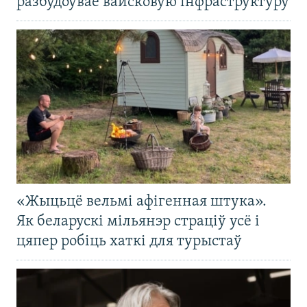
разбудоўвае вайсковую інфраструктуру
«Жыцьцё вельмі афігенная штука».
Як беларускі мільянэр страціў усё і
цяпер робіць хаткі для турыстаў