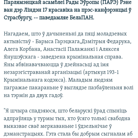
Парлямэнцкай асамблеі Рады Эўропы (ПАРЭ) Рэне
КУЛЬТУРА
МОВА
ван дэр Ліндэн 17 красавіка на прэс-канфэрэнцыі ў
КАЛЯНДАР
НА ХВАЛЯХ СВАБОДЫ
Страсбургу, -- паведамляе БелаПАН.
Нагадаем, што ў дачыненьні да пяці моладзевых
актывістаў - Барыса Гарэцкага,Дзмітрыя Федарука,
Алега Корбана, Анастасіі Палажанкі і Аляксея
Янушэўскага - заведзена крымінальная справа.
Яны абвінавачваюцца ў дзейнасьці ад імя
незарэгістраванай арганізацыі (артыкул 193-1
Крымінальнага кодэкса). Маладым людзям
пагражае пакараньне ў выглядзе пазбаўленьня волі
на тэрмін да двух гадоў.
"Я шчыра спадзяюся, што беларускі ўрад спыніць
адпраўляць у турмы тых, хто ўсяго толькі свабодна
выказвае сваё меркаваньне і ўдзельнічае ў
дэманстрацыях. Гэта стала бы добрым сыгналам аб