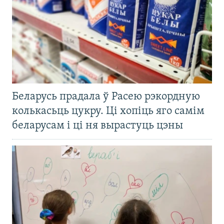
Беларусь прадала ў Расею рэкордную
колькасьць цукру. Ці хопіць яго самім
беларусам і ці ня вырастуць цэны