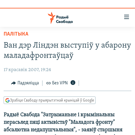
Лінкі
ўнівэрсальнага
доступу
ПАЛІТЫКА
НАВІНЫ
Перайсьці
Ван дэр Ліндэн выступіў у абарону
да
ТОЛЬКІ НА СВАБОДЗЕ
УСЕ НАВІНЫ
маладафронтаўцаў
галоўнага
СУВЯЗЬ
ВІДЭА І ФОТА
ТЭСТЫ
зьместу
17 красавік 2007, 19:24
Перайсьці
ПАДПІСАЦЦА
ЛЮДЗІ
БЛОГІ
АБЫСЬЦІ БЛЯКАВАНЬНЕ
да
Падзяліцца
Без VPN
ПАЛІТЫКА
ГІСТОРЫЯ НА СВАБОДЗЕ
ПАДЗЯЛІЦЦА ІНФАРМАЦЫЯЙ
RSS
галоўнай
САЧЫЦЕ ЗА АБНАЎЛЕНЬНЯМІ
навігацыі
ЭКАНОМІКА
ПАДКАСТЫ
ПАДКАСТЫ
Зрабіце Свабоду прыярытэтнай крыніцай ў Google
Перайсьці
ВАЙНА
КНІГІ
FACEBOOK
да
Радыё Свабода "Затрыманьне і крымінальны
БЕЛАРУСЫ НА ВАЙНЕ
АЎДЫЁКНІГІ
TWITTER
пошуку
перасьлед пяці актывістаў "Маладога фронту"
ПАЛІТВЯЗЬНІ
PREMIUM
Усе сайты РС/РСЭ
абсалютна недапушчальныя", - заявіў старшыня