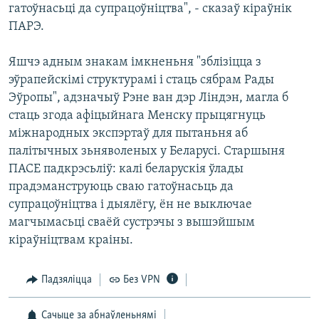
гатоўнасьці да супрацоўніцтва", - сказаў кіраўнік
ПАРЭ.
Яшчэ адным знакам імкненьня "зблізіцца з
эўрапейскімі структурамі і стаць сябрам Рады
Эўропы", адзначыў Рэне ван дэр Ліндэн, магла б
стаць згода афіцыйнага Менску прыцягнуць
міжнародных экспэртаў для пытаньня аб
палітычных зьняволеных у Беларусі. Старшыня
ПАСЕ падкрэсьліў: калі беларускія ўлады
прадэманструюць сваю гатоўнасьць да
супрацоўніцтва і дыялёгу, ён не выключае
магчымасьці сваёй сустрэчы з вышэйшым
кіраўніцтвам краіны.
Падзяліцца
Без VPN
Сачыце за абнаўленьнямі