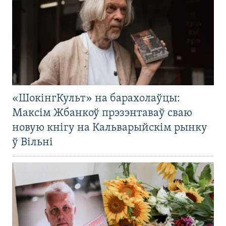
«ШокінгКульт» на барахолаўцы:
Максім Жбанкоў прэзэнтаваў сваю
новую кнігу на Кальварыйскім рынку
ў Вільні