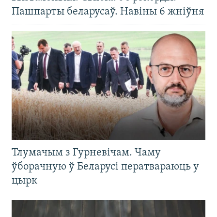
Пашпарты беларусаў. Навіны 6 жніўня
Тлумачым з Гурневічам. Чаму
ўборачную ў Беларусі ператвараюць у
цырк