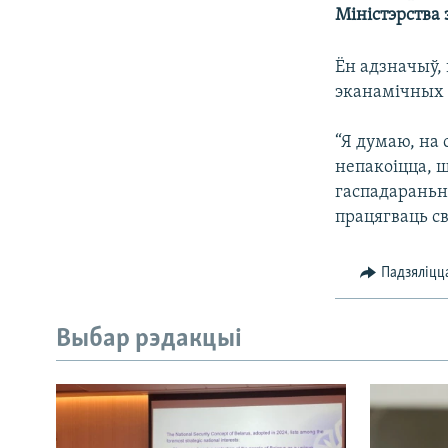
Міністэрства
КАЛЯНДАР
НА ХВАЛЯХ СВАБОДЫ
Ён адзначыў, 
эканамічных с
“Я думаю, на 
непакоіцца, 
гаспадараньн
працягваць с
Падзяліцц
Выбар рэдакцыі