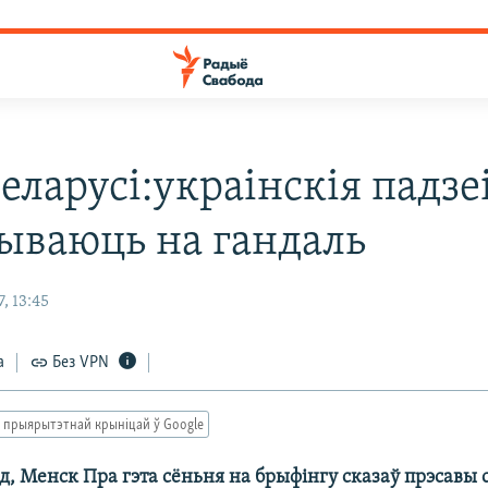
ларусі:украінскія падзе
ываюць на гандаль
, 13:45
а
Без VPN
 прыярытэтнай крыніцай ў Google
д, Менск Пра гэта сёньня на брыфінгу сказаў прэсавы 