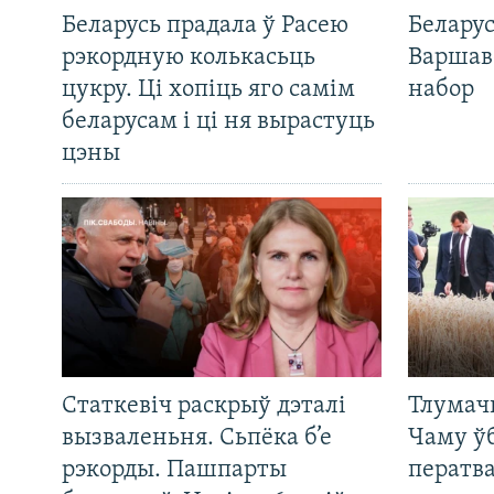
Беларусь прадала ў Расею
Беларус
рэкордную колькасьць
Варшав
цукру. Ці хопіць яго самім
набор
беларусам і ці ня вырастуць
цэны
Статкевіч раскрыў дэталі
Тлумач
вызваленьня. Сьпёка б’е
Чаму ў
рэкорды. Пашпарты
ператв