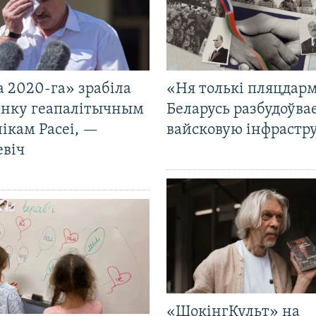
 2020-га» зрабіла
«Ня толькі пляцдарм
нку геапалітычным
Беларусь разбудоўва
ікам Расеі, —
вайсковую інфрастр
евіч
«ШокінгКульт» на