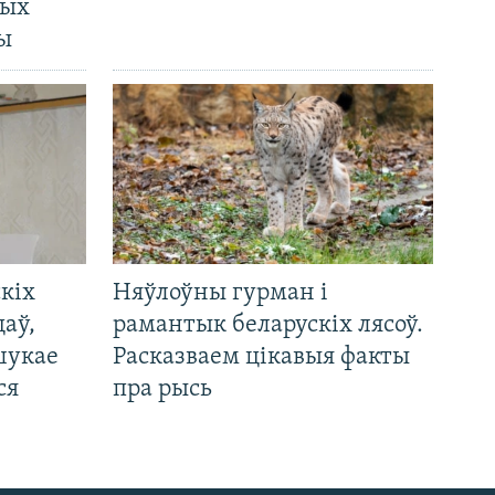
ных
ды
кіх
Няўлоўны гурман і
цаў,
рамантык беларускіх лясоў.
шукае
Расказваем цікавыя факты
ся
пра рысь