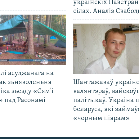
ўкраінскіх Паветра
сілах. Аналіз Свабо
лі асуджанага на
ак зьняволеньня
Шантажаваў украінс
іка зьезду «Сям’і
валянтэраў, вайскоў
» пад Расонамі
палітыкаў. Украіна 
беларуса, які займаў
«чорным піярам»