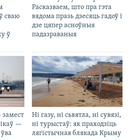
м
Расказваем, што пра гэта
ў сваю
вядома празь дзесяць гадоў і
дзе цяпер асноўныя
у ў
падазраваныя
 замест
Ні газу, ні сьвятла, ні сувязі,
нікаў —
ні турыстаў: як праходзіць
 ўва
лягістычная блякада Крыму