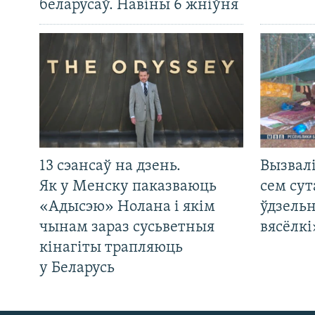
беларусаў. Навіны 6 жніўня
13 сэансаў на дзень.
Вызвалі
Як у Менску паказваюць
сем сут
«Адысэю» Нолана і якім
ўдзельн
чынам зараз сусьветныя
вясёлкі
кінагіты трапляюць
у Беларусь