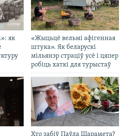
»: як
«Жыцьцё вельмі афігенная
е
штука». Як беларускі
уктуру
мільянэр страціў усё і цяпер
робіць хаткі для турыстаў
Хто забіў Паўла Шарамета?