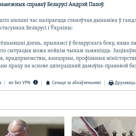
 замежных справаў Беларусі Андрэй Папоў.
што апошні час назіраецца станоўчая дынаміка ў ганд
тасунках Беларусі і Ўкраіны:
сёньняшні дзень, прынамсі ў беларускага боку, няма па
што сытуацыя можа нейкім чынам зьмяніцца. Зацікаўл
я, прадпрыемствы, канцэрны, профільныя міністэрств
ваю працу на аснове цяперашняй дамоўна-прававой ба
а
Без VPN
Сачыце за абнаўленьнямі
Друкаваць