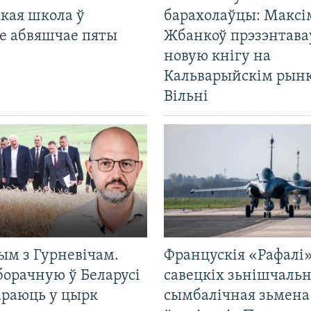
кая школа ў
барахолаўцы: Максі
е абвяшчае пяты
Жбанкоў прэзэнтава
новую кнігу на
Кальварыйскім рынк
Вільні
ым з Гурневічам.
Францускія «Рафалі»
борачную ў Беларусі
савецкіх зьнішчаль
араюць у цырк
сымбалічная зьмена