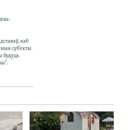
лёва-
дставаў, каб
еныя суб’екты
ы будуць
зы”.