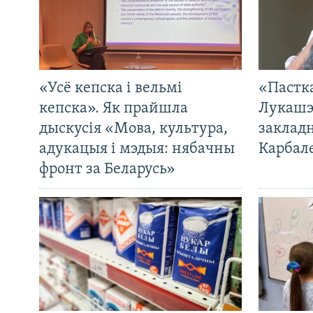
«Усё кепска і вельмі
«Пастка
кепска». Як прайшла
Лукашэ
дыскусія «Мова, культура,
закладн
адукацыя і мэдыя: нябачны
Карбал
фронт за Беларусь»