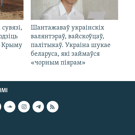
і сувязі,
Шантажаваў украінскіх
одзіць
валянтэраў, вайскоўцаў,
а Крыму
палітыкаў. Украіна шукае
беларуса, які займаўся
«чорным піярам»
ЯМІ