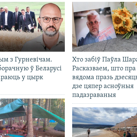
ым з Гурневічам.
Хто забіў Паўла Шар
борачную ў Беларусі
Расказваем, што пра
араюць у цырк
вядома празь дзесяць
дзе цяпер асноўныя
падазраваныя