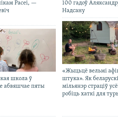
ікам Расеі, —
100 гадоў Аляксандр
евіч
Надсану
«Жыцьцё вельмі афі
кая школа ў
штука». Як беларуск
е абвяшчае пяты
мільянэр страціў усё
робіць хаткі для тур