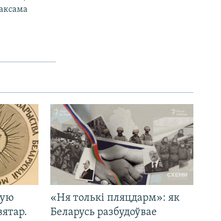
таксама
кую
«Ня толькі пляцдарм»: як
вятар.
Беларусь разбудоўвае