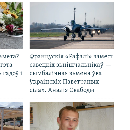
амета?
Францускія «Рафалі» замест
 гэта
савецкіх зьнішчальнікаў —
 гадоў і
сымбалічная зьмена ўва
ўкраінскіх Паветраных
сілах. Аналіз Свабоды