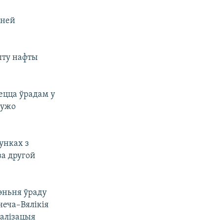
аней
зыту нафты
ецца ўрадам у
 ужо
унках з
ва другой
эньня ўраду
неча–Вялікія
эалізацыя