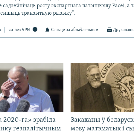
е садзейнічаць росту экспартнага патэнцыялу Расеі, а 
меншыць транзытную рызыку”.
а
Без VPN
Сачыце за абнаўленьнямі
Друкаваць
 2020-га» зрабіла
Закаханы ў беларус
нку геапалітычным
мову матэматык і сь