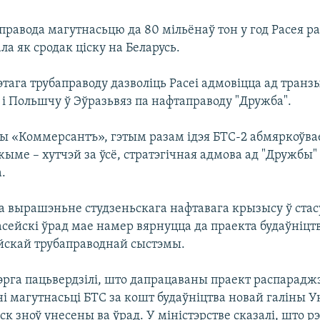
правода магутнасьцю да 80 мільёнаў тон у год Расея р
а як сродак ціску на Беларусь.
этага трубаправоду дазволіць Расеі адмовіцца ад тран
 і Польшчу ў Эўразьвяз па нафтаправоду "Дружба".
ты «Коммерсантъ», гэтым разам ідэя БТС-2 абмяркоўва
ыме – хутчэй за ўсё, стратэгічная адмова ад "Дружбы"
.
а вырашэньне студзеньскага нафтавага крызысу ў стас
сейскі ўрад мае намер вярнуцца да праекта будаўніцт
йскай трубаправоднай сыстэмы.
рга пацьвердзілі, што дапрацаваны праект распарадж
 магутнасьці БТС за кошт будаўніцтва новай галіны У
 зноў унесены ва ўрад. У міністэрстве сказалі, што р