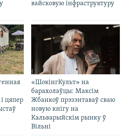
у
вайсковую інфраструктуру
генная
«ШокінгКульт» на
і
барахолаўцы: Максім
 і цяпер
Жбанкоў прэзэнтаваў сваю
ыстаў
новую кнігу на
Кальварыйскім рынку ў
Вільні