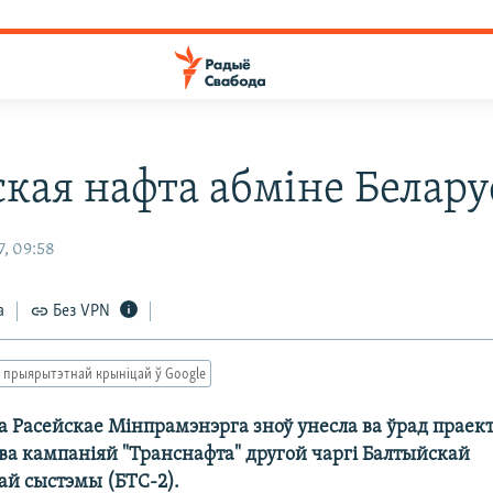
ская нафта абміне Белару
7, 09:58
а
Без VPN
 прыярытэтнай крыніцай ў Google
а Расейскае Мінпрамэнэрга зноў унесла ва ўрад праек
тва кампаніяй "Транснафта" другой чаргі Балтыйскай
ай сыстэмы (БТС-2).