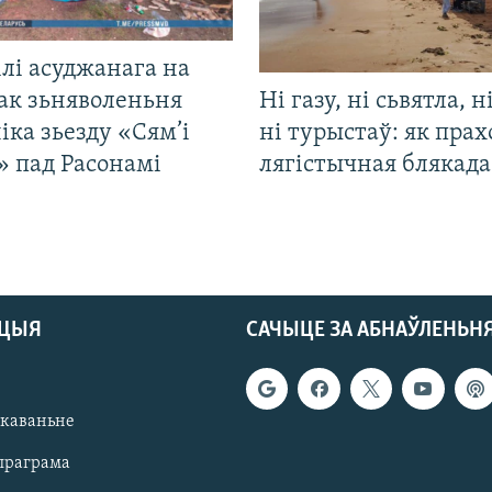
лі асуджанага на
ак зьняволеньня
Ні газу, ні сьвятла, н
іка зьезду «Сям’і
ні турыстаў: як прах
» пад Расонамі
лягістычная блякад
АЦЫЯ
САЧЫЦЕ ЗА АБНАЎЛЕНЬН
якаваньне
праграма