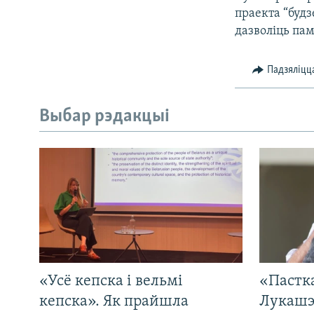
праекта “будз
дазволіць па
Падзяліцц
Выбар рэдакцыі
«Усё кепска і вельмі
«Пастка
кепска». Як прайшла
Лукашэ