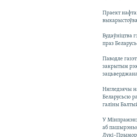
КАЛЯНДАР
НА ХВАЛЯХ СВАБОДЫ
Праект нафта
выкарыстоўвал
Будаўніцтва г
праз Беларусь
Паводле газэ
закрытым рэж
зацьверджана
Нягледзячы н
Беларусьсю ра
галіны Балты
У Мінпрамэнэ
аб пашырэньні
Лукі–Прыморск