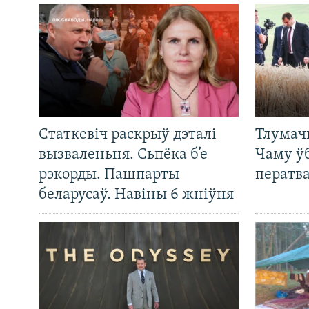
Статкевіч раскрыў дэталі
Тлумач
вызваленьня. Сьпёка б’е
Чаму ў
рэкорды. Пашпарты
ператв
беларусаў. Навіны 6 жніўня