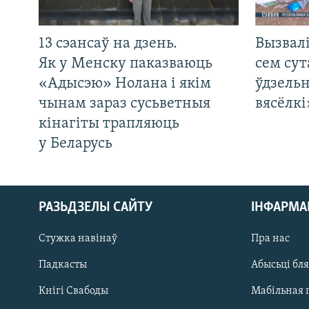
13 сэансаў на дзень.
Вызвалі
Як у Менску паказваюць
сем сут
«Адысэю» Нолана і якім
ўдзельн
чынам зараз сусьветныя
вясёлкі
кінагіты трапляюць
у Беларусь
РАЗЬДЗЕЛЫ САЙТУ
ІНФАРМ
Стужка навінаў
Пра нас
Падкасты
Абысьці бл
Кнігі Свабоды
Мабільная 