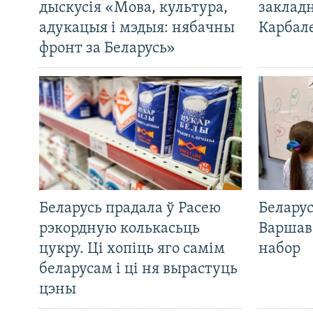
дыскусія «Мова, культура,
закладн
адукацыя і мэдыя: нябачны
Карбал
фронт за Беларусь»
Беларусь прадала ў Расею
Беларус
рэкордную колькасьць
Варшав
цукру. Ці хопіць яго самім
набор
беларусам і ці ня вырастуць
цэны