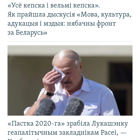
«Усё кепска і вельмі кепска».
Як прайшла дыскусія «Мова, культура,
адукацыя і мэдыя: нябачны фронт
за Беларусь»
«Пастка 2020-га» зрабіла Лукашэнку
геапалітычным закладнікам Расеі, —