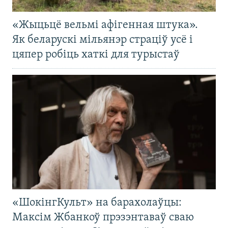
«Жыцьцё вельмі афігенная штука».
Як беларускі мільянэр страціў усё і
цяпер робіць хаткі для турыстаў
«ШокінгКульт» на барахолаўцы:
Максім Жбанкоў прэзэнтаваў сваю