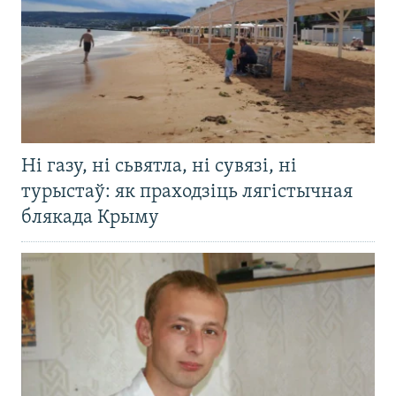
Ні газу, ні сьвятла, ні сувязі, ні
турыстаў: як праходзіць лягістычная
блякада Крыму