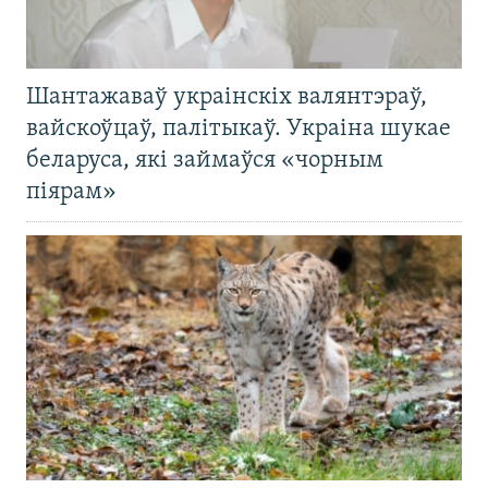
Шантажаваў украінскіх валянтэраў,
вайскоўцаў, палітыкаў. Украіна шукае
беларуса, які займаўся «чорным
піярам»