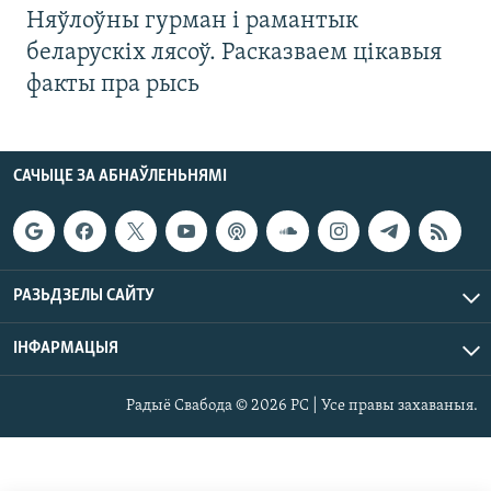
Няўлоўны гурман і рамантык
беларускіх лясоў. Расказваем цікавыя
факты пра рысь
САЧЫЦЕ ЗА АБНАЎЛЕНЬНЯМІ
РАЗЬДЗЕЛЫ САЙТУ
ІНФАРМАЦЫЯ
Радыё Свабода © 2026 РС | Усе правы захаваныя.