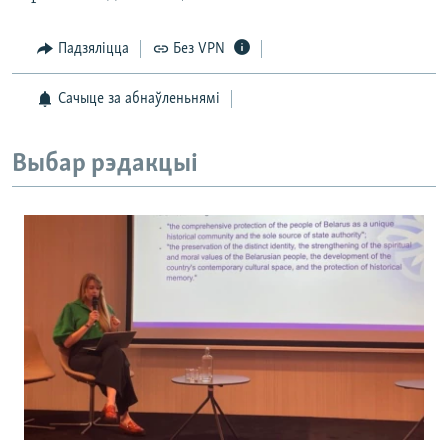
Падзяліцца
Без VPN
Сачыце за абнаўленьнямі
Выбар рэдакцыі