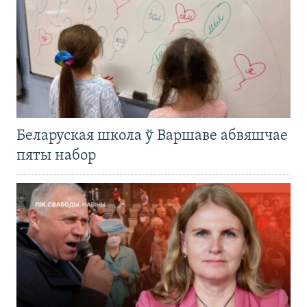
Беларуская школа ў Варшаве абвяшчае
пяты набор