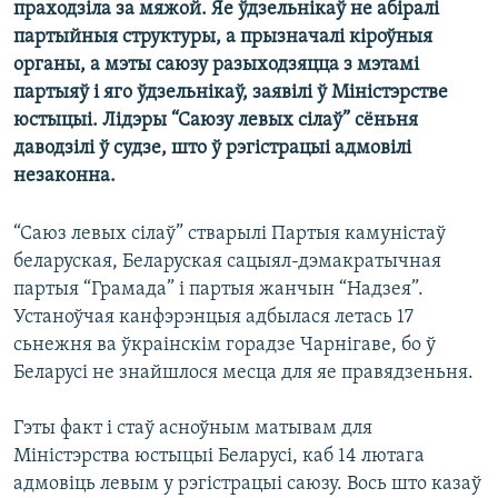
праходзіла за мяжой. Яе ўдзельнікаў не абіралі
КУЛЬТУРА
МОВА
партыйныя структуры, а прызначалі кіроўныя
КАЛЯНДАР
НА ХВАЛЯХ СВАБОДЫ
органы, а мэты саюзу разыходзяцца з мэтамі
партыяў і яго ўдзельнікаў, заявілі ў Міністэрстве
юстыцыі. Лідэры “Саюзу левых сілаў” сёньня
даводзілі ў судзе, што ў рэгістрацыі адмовілі
незаконна.
“Саюз левых сілаў” стварылі Партыя камуністаў
беларуская, Беларуская сацыял-дэмакратычная
партыя “Грамада” і партыя жанчын “Надзея”.
Устаноўчая канфэрэнцыя адбылася летась 17
сьнежня ва ўкраінскім горадзе Чарнігаве, бо ў
Беларусі не знайшлося месца для яе правядзеньня.
Гэты факт і стаў асноўным матывам для
Міністэрства юстыцыі Беларусі, каб 14 лютага
адмовіць левым у рэгістрацыі саюзу. Вось што казаў