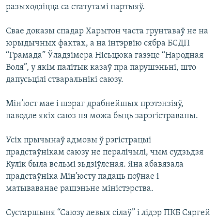
разыходзіцца са статутамі партыяў.
Свае доказы спадар Харытон часта грунтаваў не на
юрыдычных фактах, а на інтэрвію сябра БСДП
“Грамада” Ўладзімера Нісьцюка газэце “Народная
Воля”, у якім палітык казаў пра парушэньні, што
дапусьцілі стваральнікі саюзу.
Мін’юст мае і шэраг драбнейшых прэтэнзіяў,
паводле якіх саюз ня можа быць зарэгістраваны.
Усіх прычынаў адмовы ў рэгістрацыі
прадстаўнікам саюзу не пералічылі, чым судзьдзя
Кулік была вельмі зьдзіўленая. Яна абавязала
прадстаўніка Мін’юсту падаць поўнае і
матываванае рашэньне міністэрства.
Сустаршыня “Саюзу левых сілаў” і лідэр ПКБ Сяргей