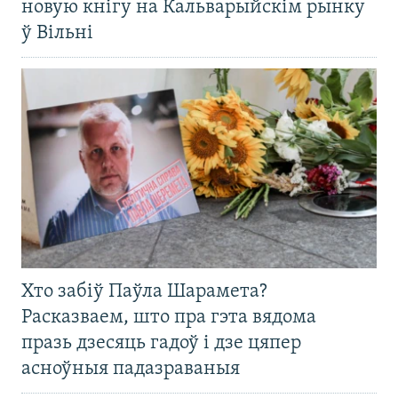
новую кнігу на Кальварыйскім рынку
ў Вільні
Хто забіў Паўла Шарамета?
Расказваем, што пра гэта вядома
празь дзесяць гадоў і дзе цяпер
асноўныя падазраваныя