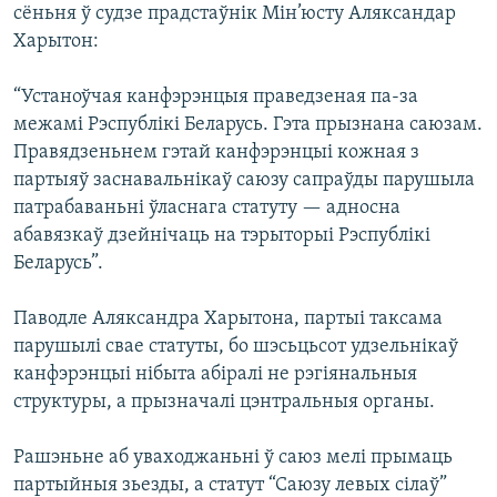
сёньня ў судзе прадстаўнік Мін’юсту Аляксандар
Харытон:
“Устаноўчая канфэрэнцыя праведзеная па-за
межамі Рэспублікі Беларусь. Гэта прызнана саюзам.
Правядзеньнем гэтай канфэрэнцыі кожная з
партыяў заснавальнікаў саюзу сапраўды парушыла
патрабаваньні ўласнага статуту — адносна
абавязкаў дзейнічаць на тэрыторыі Рэспублікі
Беларусь”.
Паводле Аляксандра Харытона, партыі таксама
парушылі свае статуты, бо шэсьцьсот удзельнікаў
канфэрэнцыі нібыта абіралі не рэгіянальныя
структуры, а прызначалі цэнтральныя органы.
Рашэньне аб уваходжаньні ў саюз мелі прымаць
партыйныя зьезды, а статут “Саюзу левых сілаў”