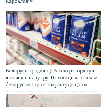
Карбалевіч
Беларусь прадала ў Расею рэкордную
колькасьць цукру. Ці хопіць яго самім
беларусам і ці ня вырастуць цэны