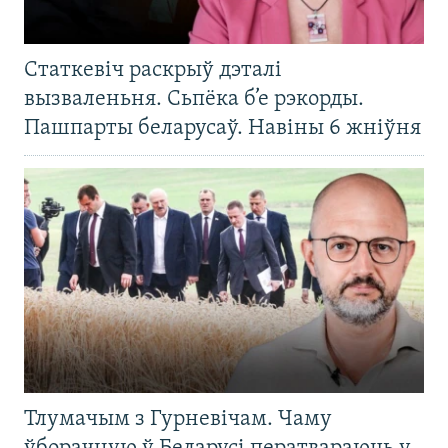
Статкевіч раскрыў дэталі
вызваленьня. Сьпёка б’е рэкорды.
Пашпарты беларусаў. Навіны 6 жніўня
Тлумачым з Гурневічам. Чаму