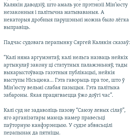
Калякін даводзіў, што амаль усе прэтэнзіі Мін’юсту
незаконныя і палітычна матываваныя. А
некаторыя дробныя парушэньні можна было лёгка
выправіць.
Падчас судовага перапынку Сяргей Калякін сказаў:
“Калі няма аргумэнтаў, калі нельга назваць нейкіх
артыкулаў закону ці статутных палажэньняў, тады
выкарыстоўваць газэтныя публікацыі, нейкія
выступы Нісьцюка… Гэта гаворыць пра тое, што ў
Мін’юсту вельмі слабая пазыцыя. Гэта палітыка
забароны. Якая працягваецца ўжо доўгі час”.
Калі суд не задаволіць пазову “Саюзу левых сілаў”,
яго арганізатары маюць намер правесьці
паўторную канфэрэнцыю. У судзе абвясьцілі
перапынак да пятніцы.