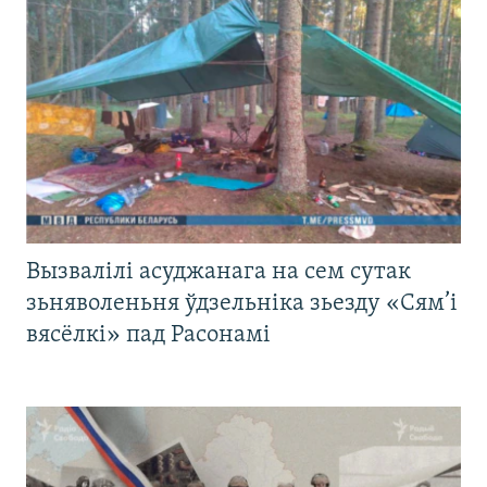
Вызвалілі асуджанага на сем сутак
зьняволеньня ўдзельніка зьезду «Сям’і
вясёлкі» пад Расонамі