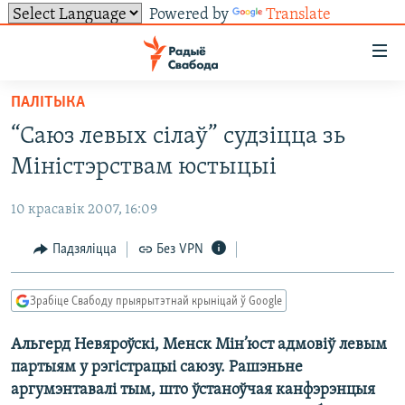
Powered by
Translate
Лінкі
ўнівэрсальнага
доступу
ПАЛІТЫКА
НАВІНЫ
Перайсьці
“Саюз левых сілаў” судзіцца зь
да
ТОЛЬКІ НА СВАБОДЗЕ
УСЕ НАВІНЫ
Міністэрствам юстыцыі
галоўнага
СУВЯЗЬ
ВІДЭА І ФОТА
ТЭСТЫ
зьместу
10 красавік 2007, 16:09
Перайсьці
ПАДПІСАЦЦА
ЛЮДЗІ
БЛОГІ
АБЫСЬЦІ БЛЯКАВАНЬНЕ
да
Падзяліцца
Без VPN
ПАЛІТЫКА
ГІСТОРЫЯ НА СВАБОДЗЕ
ПАДЗЯЛІЦЦА ІНФАРМАЦЫЯЙ
RSS
галоўнай
САЧЫЦЕ ЗА АБНАЎЛЕНЬНЯМІ
навігацыі
ЭКАНОМІКА
ПАДКАСТЫ
ПАДКАСТЫ
Зрабіце Свабоду прыярытэтнай крыніцай ў Google
Перайсьці
ВАЙНА
КНІГІ
FACEBOOK
да
Альгерд Невяроўскі, Менск Мін’юст адмовіў левым
БЕЛАРУСЫ НА ВАЙНЕ
АЎДЫЁКНІГІ
TWITTER
пошуку
партыям у рэгістрацыі саюзу. Рашэньне
ПАЛІТВЯЗЬНІ
PREMIUM
Усе сайты РС/РСЭ
аргумэнтавалі тым, што ўстаноўчая канфэрэнцыя