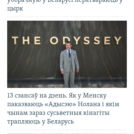
ўборачную ў Беларусі ператвараюць у
цырк
13 сэансаў на дзень. Як у Менску
паказваюць «Адысэю» Нолана і якім
чынам зараз сусьветныя кінагіты
трапляюць у Беларусь