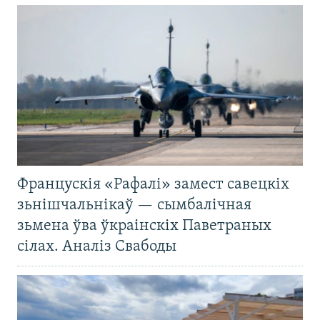
Францускія «Рафалі» замест савецкіх
зьнішчальнікаў — сымбалічная
зьмена ўва ўкраінскіх Паветраных
сілах. Аналіз Свабоды