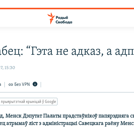
бец: “Гэта не адказ, а адп
7, 15:30
а
Без VPN
 прыярытэтнай крыніцай ў Google
од, Менск Дэпутат Палаты прадстаўнікоў папярэдняга с
ц атрымаў ліст з адміністрацыі Савецкага раёну Менс