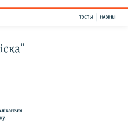
ТЭСТЫ
НАВІНЫ
іска”
кліканьня
ку.