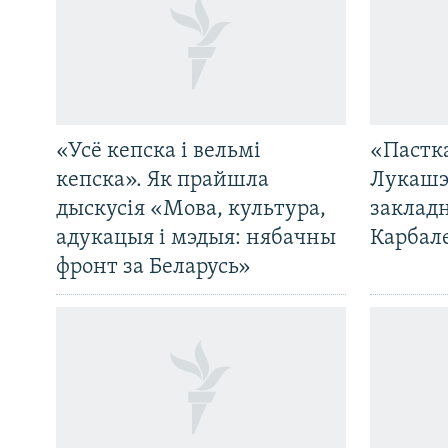
«Усё кепска і вельмі
«Пастка
кепска». Як прайшла
Лукашэ
дыскусія «Мова, культура,
закладн
адукацыя і мэдыя: нябачны
Карбал
фронт за Беларусь»