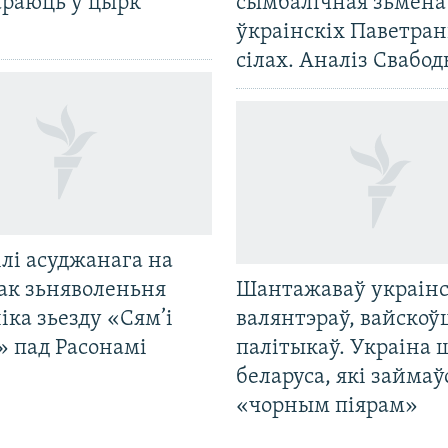
араюць у цырк
сымбалічная зьмена
ўкраінскіх Паветра
сілах. Аналіз Свабо
лі асуджанага на
ак зьняволеньня
Шантажаваў украінс
іка зьезду «Сям’і
валянтэраў, вайскоў
» пад Расонамі
палітыкаў. Украіна 
беларуса, які займаў
«чорным піярам»