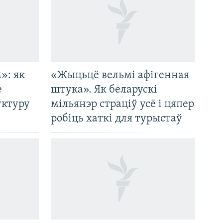
»: як
«Жыцьцё вельмі афігенная
е
штука». Як беларускі
уктуру
мільянэр страціў усё і цяпер
робіць хаткі для турыстаў