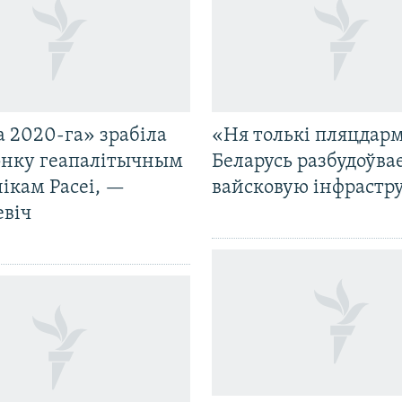
 2020-га» зрабіла
«Ня толькі пляцдарм
нку геапалітычным
Беларусь разбудоўва
ікам Расеі, —
вайсковую інфрастр
евіч