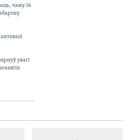
ыць, чаму 16
 абарону
мантавалі
вярнуў увагі
менавіта