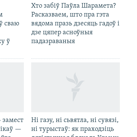
Хто забіў Паўла Шарамета?
м
Расказваем, што пра гэта
ў сваю
вядома празь дзесяць гадоў і
дзе цяпер асноўныя
у ў
падазраваныя
 замест
Ні газу, ні сьвятла, ні сувязі,
нікаў —
ні турыстаў: як праходзіць