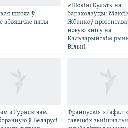
«ШокінгКульт» на
кая школа ў
барахолаўцы: Максі
е абвяшчае пяты
Жбанкоў прэзэнтава
новую кнігу на
Кальварыйскім рынк
Вільні
ым з Гурневічам.
Францускія «Рафалі»
борачную ў Беларусі
савецкіх зьнішчаль