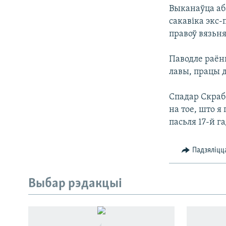
Выканаўца аба
КАЛЯНДАР
НА ХВАЛЯХ СВАБОДЫ
сакавіка экс-
правоў вязьня
Паводле раённ
лавы, працы д
Спадар Скрабе
на тое, што я
пасьля 17-й г
Падзяліцц
Выбар рэдакцыі