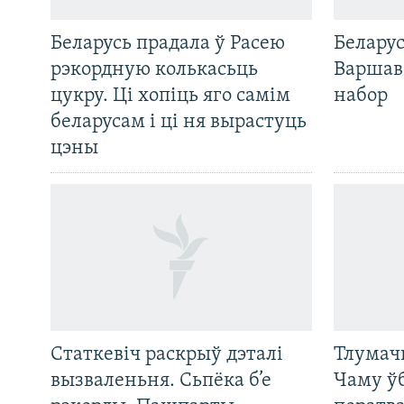
Беларусь прадала ў Расею
Беларус
рэкордную колькасьць
Варшав
цукру. Ці хопіць яго самім
набор
беларусам і ці ня вырастуць
цэны
Статкевіч раскрыў дэталі
Тлумач
вызваленьня. Сьпёка б’е
Чаму ў