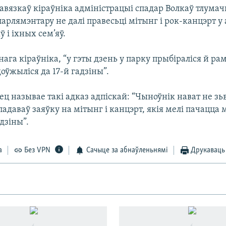
вязкаў кіраўніка адміністрацыі спадар Волкаў тлумач
парлямэнтару не далі правесьці мітынг і рок-канцэрт у
ў і іхных сем’яў.
ага кіраўніка, “у гэты дзень у парку прыбіраліся й ра
оўжыліся да 17-й гадзіны”.
ц называе такі адказ адпіскай: “Чыноўнік нават не зь
 падаваў заяўку на мітынг і канцэрт, якія мелі пачацца 
адзіны”.
а
Без VPN
Сачыце за абнаўленьнямі
Друкаваць