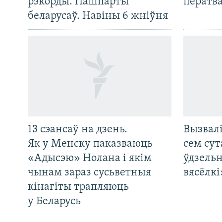
рэкорды. Пашпарты
ператв
беларусаў. Навіны 6 жніўня
13 сэансаў на дзень.
Вызвалі
Як у Менску паказваюць
сем сут
«Адысэю» Нолана і якім
ўдзельн
чынам зараз сусьветныя
вясёлкі
кінагіты трапляюць
у Беларусь