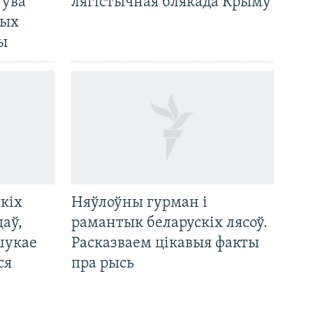
 ўва
лягістычная блякада Крыму
ных
ды
кіх
Няўлоўны гурман і
цаў,
рамантык беларускіх лясоў.
шукае
Расказваем цікавыя факты
ся
пра рысь