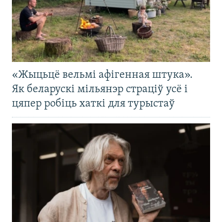
«Жыцьцё вельмі афігенная штука».
Як беларускі мільянэр страціў усё і
цяпер робіць хаткі для турыстаў