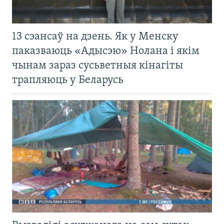
13 сэансаў на дзень. Як у Менску
паказваюць «Адысэю» Нолана і якім
чынам зараз сусьветныя кінагіты
трапляюць у Беларусь