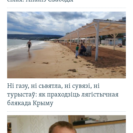
Ні газу, ні сьвятла, ні сувязі, ні
турыстаў: як праходзіць лягістычная
блякада Крыму