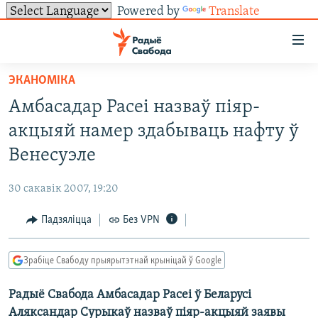
Powered by
Translate
Лінкі
ўнівэрсальнага
доступу
ЭКАНОМІКА
НАВІНЫ
Перайсьці
Амбасадар Расеі назваў піяр-
да
ТОЛЬКІ НА СВАБОДЗЕ
УСЕ НАВІНЫ
акцыяй намер здабываць нафту ў
галоўнага
СУВЯЗЬ
ВІДЭА І ФОТА
ТЭСТЫ
зьместу
Венесуэле
Перайсьці
ПАДПІСАЦЦА
ЛЮДЗІ
БЛОГІ
АБЫСЬЦІ БЛЯКАВАНЬНЕ
да
30 сакавік 2007, 19:20
ПАЛІТЫКА
ГІСТОРЫЯ НА СВАБОДЗЕ
ПАДЗЯЛІЦЦА ІНФАРМАЦЫЯЙ
RSS
галоўнай
САЧЫЦЕ ЗА АБНАЎЛЕНЬНЯМІ
Падзяліцца
Без VPN
навігацыі
ЭКАНОМІКА
ПАДКАСТЫ
ПАДКАСТЫ
Перайсьці
ВАЙНА
КНІГІ
FACEBOOK
да
Зрабіце Свабоду прыярытэтнай крыніцай ў Google
БЕЛАРУСЫ НА ВАЙНЕ
АЎДЫЁКНІГІ
TWITTER
пошуку
Радыё Свабода Амбасадар Расеі ў Беларусі
ПАЛІТВЯЗЬНІ
PREMIUM
Усе сайты РС/РСЭ
Аляксандар Сурыкаў назваў піяр-акцыяй заявы