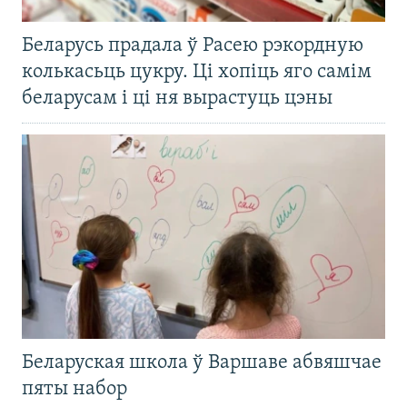
Беларусь прадала ў Расею рэкордную
колькасьць цукру. Ці хопіць яго самім
беларусам і ці ня вырастуць цэны
Беларуская школа ў Варшаве абвяшчае
пяты набор