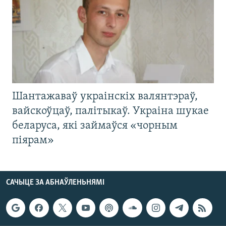
Шантажаваў украінскіх валянтэраў,
вайскоўцаў, палітыкаў. Украіна шукае
беларуса, які займаўся «чорным
піярам»
САЧЫЦЕ ЗА АБНАЎЛЕНЬНЯМІ