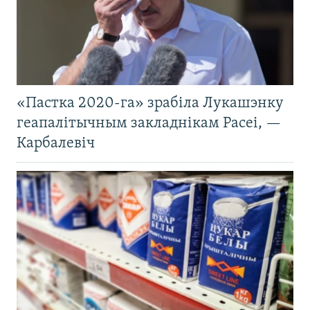
«Пастка 2020-га» зрабіла Лукашэнку
геапалітычным закладнікам Расеі, —
Карбалевіч