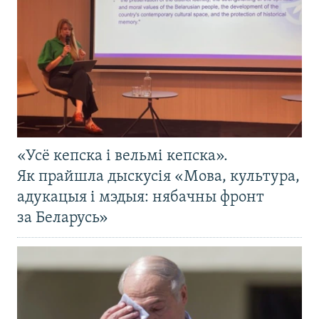
«Усё кепска і вельмі кепска».
Як прайшла дыскусія «Мова, культура,
адукацыя і мэдыя: нябачны фронт
за Беларусь»