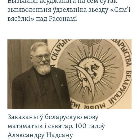
Вызвалілі асуджанага на сем сутак
зьняволеньня ўдзельніка зьезду «Сям’і
вясёлкі» пад Расонамі
Закаханы ў беларускую мову
матэматык і сьвятар. 100 гадоў
Аляксандру Надсану