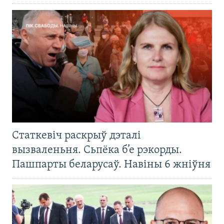
Статкевіч раскрыў дэталі
вызваленьня. Сьпёка б’е рэкорды.
Пашпарты беларусаў. Навіны 6 жніўня