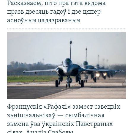
Расказваем, што пра гэта вядома
празь дзесяць гадоў і дзе цяпер
асноўныя падазраваныя
Францускія «Рафалі» замест савецкіх
зьнішчальнікаў — сымбалічная
зьмена ўва ўкраінскіх Паветраных
сілах. Аналіз Свабоды