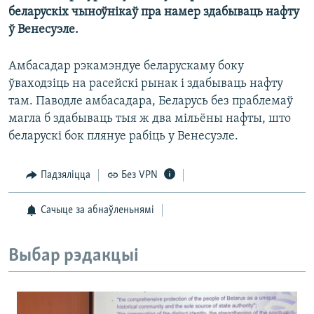
КУЛЬТУРА
МОВА
беларускіх чыноўнікаў пра намер здабываць нафту
ў Венесуэле.
КАЛЯНДАР
НА ХВАЛЯХ СВАБОДЫ
Амбасадар рэкамэндуе беларускаму боку
ўваходзіць на расейскі рынак і здабываць нафту
там. Паводле амбасадара, Беларусь без праблемаў
магла б здабываць тыя ж два мільёны нафты, што
беларускі бок плянуе рабіць у Венесуэле.
Падзяліцца
Без VPN
Сачыце за абнаўленьнямі
Выбар рэдакцыі