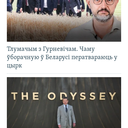
Тлумачым з Гурневічам. Чаму
ўборачную ў Беларусі ператвараюць у
цырк