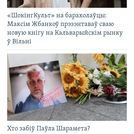
«ШокінгКульт» на барахолаўцы:
Максім Жбанкоў прэзэнтаваў сваю
новую кнігу на Кальварыйскім рынку
ў Вільні
Хто забіў Паўла Шарамета?