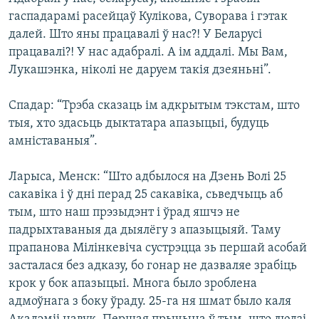
гаспадарамі расейцаў Кулікова, Суворава і гэтак
далей. Што яны працавалі ў нас?! У Беларусі
працавалі?! У нас адабралі. А ім аддалі. Мы Вам,
Лукашэнка, ніколі не даруем такія дзеяньні”.
Спадар: “Трэба сказаць ім адкрытым тэкстам, што
тыя, хто здасьць дыктатара апазыцыі, будуць
амніставаныя”.
Ларыса, Менск: “Што адбылося на Дзень Волі 25
сакавіка і ў дні перад 25 сакавіка, сьведчыць аб
тым, што наш прэзыдэнт і ўрад яшчэ не
падрыхтаваныя да дыялёгу з апазыцыяй. Таму
прапанова Мілінкевіча сустрэцца зь першай асобай
засталася без адказу, бо гонар не дазваляе зрабіць
крок у бок апазыцыі. Многа было зроблена
адмоўнага з боку ўраду. 25-га ня шмат было каля