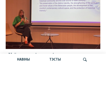
«Усё кепска і вельмі кепска».
НАВІНЫ
ТЭСТЫ
Як прайшла дыскусія «Мова, культура,
адукацыя і мэдыя: нябачны фронт
за Беларусь»
Шукаць