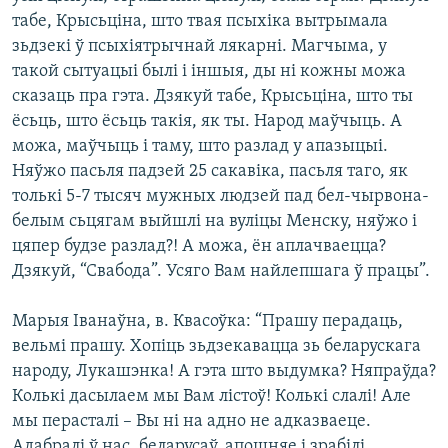
табе, Крысьціна, што твая псыхіка вытрымала
зьдзекі ў псыхіятрычнай лякарні. Магчыма, у
такой сытуацыі былі і іншыя, ды ні кожны можа
сказаць пра гэта. Дзякуй табе, Крысьціна, што ты
ёсьць, што ёсьць такія, як ты. Народ маўчыць. А
можа, маўчыць і таму, што разлад у апазыцыі.
Няўжо пасьля падзей 25 сакавіка, пасьля таго, як
толькі 5-7 тысяч мужных людзей пад бел-чырвона-
белым сьцягам выйшлі на вуліцы Менску, няўжо і
цяпер будзе разлад?! А можа, ён аплачваецца?
Дзякуй, “Свабода”. Усяго Вам найлепшага ў працы”.
Марыя Іванаўна, в. Квасоўка: “Прашу перадаць,
вельмі прашу. Хопіць зьдзекавацца зь беларускага
народу, Лукашэнка! А гэта што выдумка? Няпраўда?
Колькі дасылаем мы Вам лістоў! Колькі слалі! Але
мы перасталі – Вы ні на адно не адказваеце.
Адабралі ў нас, беларусаў, апошняе і зрабілі