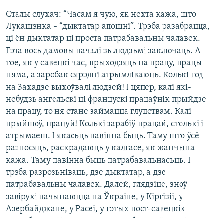
Сталы слухач: “Часам я чую, як нехта кажа, што
Лукашэнка – “дыктатар апошні”. Трэба разабрацца,
ці ён дыктатар ці проста патрабавальны чалавек.
Гэта вось дамовы пачалі зь людзьмі заключаць. А
тое, як у савецкі час, прыходзяць на працу, працы
няма, а заробак сярэдні атрымліваюць. Колькі год
на Захадзе выхоўвалі людзей! І цяпер, калі які-
небудзь ангельскі ці францускі працаўнік прыйдзе
на працу, то ня стане займацца глупствам. Калі
прыйшоў, працуй! Колькі зарабіў працай, столькі і
атрымаеш. І якасьць павінна быць. Таму што ўсё
разносяць, раскрадаюць у калгасе, як жанчына
кажа. Таму павінна быць патрабавальнасьць. І
трэба разрозьніваць, дзе дыктатар, а дзе
патрабавальны чалавек. Далей, глядзіце, зноў
завірухі пачынаюцца на Ўкраіне, у Кіргізіі, у
Азербайджане, у Расеі, у гэтых пост-савецкіх