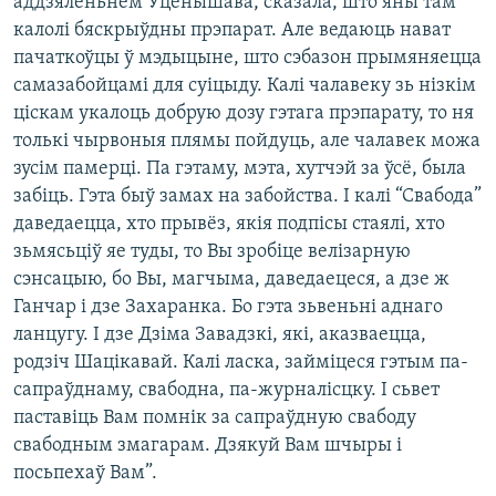
аддзяленьнем Уцёнышава, сказала, што яны там
калолі бяскрыўдны прэпарат. Але ведаюць нават
пачаткоўцы ў мэдыцыне, што сэбазон прымяняецца
самазабойцамі для суіцыду. Калі чалавеку зь нізкім
ціскам укалоць добрую дозу гэтага прэпарату, то ня
толькі чырвоныя плямы пойдуць, але чалавек можа
зусім памерці. Па гэтаму, мэта, хутчэй за ўсё, была
забіць. Гэта быў замах на забойства. І калі “Свабода”
даведаецца, хто прывёз, якія подпісы стаялі, хто
зьмясьціў яе туды, то Вы зробіце велізарную
сэнсацыю, бо Вы, магчыма, даведаецеся, а дзе ж
Ганчар і дзе Захаранка. Бо гэта зьвеньні аднаго
ланцугу. І дзе Дзіма Завадзкі, які, аказваецца,
родзіч Шацікавай. Калі ласка, займіцеся гэтым па-
сапраўднаму, свабодна, па-журналісцку. І сьвет
паставіць Вам помнік за сапраўдную свабоду
свабодным змагарам. Дзякуй Вам шчыры і
посьпехаў Вам”.