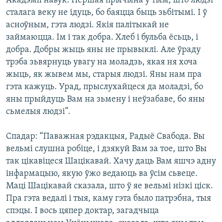
Акадэміі навук. Першая прычына ў тым, што людзі
сталага веку не ідуць, бо баяцца быць зьбітымі. І ў
асноўным, гэта людзі. Якія палітыкай не
займаюцца. Ім і так добра. Хлеб і бульба ёсьць, і
добра. Добры жыць яны не прывыклі. Але ўраду
трэба зьвярнуць увагу на моладзь, якая ня хоча
жыць, як жывем мы, старыя людзі. Яны нам пра
гэта кажуць. Урад, прыслухайцеся да моладзі, бо
яны прыйдуць Вам на зьмену і неўзабаве, бо яны
сьмелыя людзі”.
Спадар: “Паважная рэдакцыя, Радыё Свабода. Вы
вельмі слушна робіце, і дзякуй Вам за тое, што Вы
так цікавіцеся Шацікавай. Хачу даць Вам яшчэ адну
інфармацыю, якую ўжо ведаюць ва ўсім сьвеце.
Маці Шацікавай сказала, што ў яе вельмі нізкі ціск.
Пра гэта ведалі і тыя, каму гэта было патрэбна, тыя
спэцы. І вось цяпер доктар, загадчыца