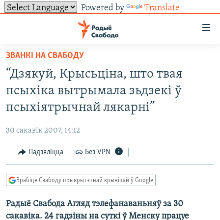
Powered by
Translate
Лінкі
ўнівэрсальнага
доступу
ЗВАНКІ НА СВАБОДУ
НАВІНЫ
Перайсьці
“Дзякуй, Крысьціна, што твая
да
ТОЛЬКІ НА СВАБОДЗЕ
УСЕ НАВІНЫ
псыхіка вытрымала зьдзекі ў
галоўнага
СУВЯЗЬ
ВІДЭА І ФОТА
ТЭСТЫ
зьместу
псыхіятрычнай лякарні”
Перайсьці
ПАДПІСАЦЦА
ЛЮДЗІ
БЛОГІ
АБЫСЬЦІ БЛЯКАВАНЬНЕ
да
30 сакавік 2007, 14:12
ПАЛІТЫКА
ГІСТОРЫЯ НА СВАБОДЗЕ
ПАДЗЯЛІЦЦА ІНФАРМАЦЫЯЙ
RSS
галоўнай
САЧЫЦЕ ЗА АБНАЎЛЕНЬНЯМІ
Падзяліцца
Без VPN
навігацыі
ЭКАНОМІКА
ПАДКАСТЫ
ПАДКАСТЫ
Перайсьці
ВАЙНА
КНІГІ
FACEBOOK
да
Зрабіце Свабоду прыярытэтнай крыніцай ў Google
БЕЛАРУСЫ НА ВАЙНЕ
АЎДЫЁКНІГІ
TWITTER
пошуку
Радыё Свабода Агляд тэлефанаваньняў за 30
ПАЛІТВЯЗЬНІ
PREMIUM
Усе сайты РС/РСЭ
сакавіка. 24 гадзіны на суткі ў Менску працуе