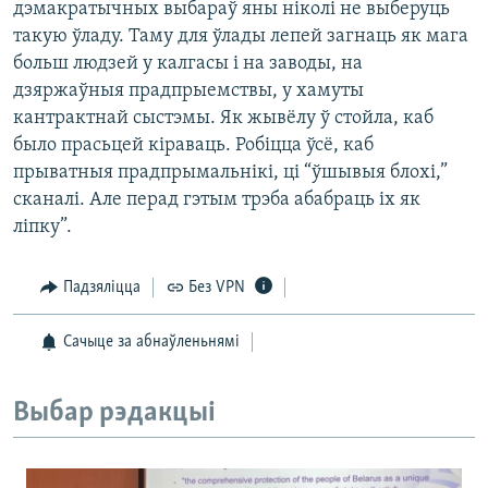
дэмакратычных выбараў яны ніколі не выберуць
такую ўладу. Таму для ўлады лепей загнаць як мага
больш людзей у калгасы і на заводы, на
дзяржаўныя прадпрыемствы, у хамуты
кантрактнай сыстэмы. Як жывёлу ў стойла, каб
было прасьцей кіраваць. Робіцца ўсё, каб
прыватныя прадпрымальнікі, ці “ўшывыя блохі,”
сканалі. Але перад гэтым трэба абабраць іх як
ліпку”.
Падзяліцца
Без VPN
Сачыце за абнаўленьнямі
Выбар рэдакцыі