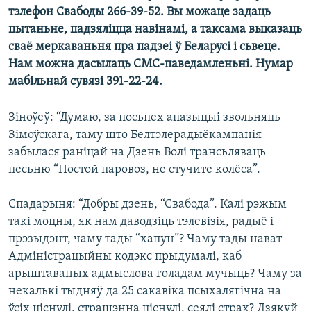
КУЛЬТУРА
МОВА
тэлефон Свабоды 266-39-52. Вы можаце задаць
пытаньне, падзяліцца навінамі, а таксама выказаць
КАЛЯНДАР
НА ХВАЛЯХ СВАБОДЫ
сваё меркаваньня пра падзеі ў Беларусі і сьвеце.
Нам можна дасылаць СМС-паведамленьні. Нумар
мабільнай сувязі 391-22-24.
Зіноўеў: “Думаю, за посьпех апазыцыі звольняць
Зімоўскага, таму што Белтэлерадыёкампанія
забылася раніцай на Дзень Волі трансьляваць
песьню “Постой паровоз, не стучите колёса”.
Спадарыня: “Добры дзень, “Свабода”. Калі рэжым
такі моцны, як нам даводзіць тэлевізія, радыё і
прэзыдэнт, чаму тады “хапун”? Чаму тады нават
Адміністрацыйны кодэкс прыдумалі, каб
арыштаваных адмыслова голадам мучыць? Чаму за
некалькі тыдняў да 25 сакавіка псыхалягічна на
ўсіх ціснулі, страшэнна ціснулі, сеялі страх? Дзякуй