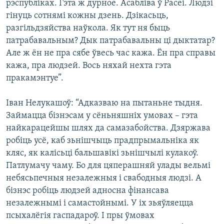
рэспубліках. Гэта ж дурное. Асабліва ў Расеі. Людзі
гінуць сотнямі кожны дзень. Дзікасьць,
разгільдзяйства наўкола. Як тут ня быць
патрабавальным? Дык патрабавальны ці дыктатар?
Але ж ён не пра сябе ўвесь час кажа. Ён пра справы
кажа, пра людзей. Вось няхай нехта гэта
пракамэнтуе”.
Іван Нелукашоў: “Адказваю на пытаньне тыдня.
Займацца бізнэсам у сёньняшніх умовах – гэта
найкарацейшы шлях да самазабойства. Дзяржава
робіць усё, каб зьнішчыць прадпрымальніка як
кляс, як калісьці бальшавікі зьнішчылі кулакоў.
Патлумачу чаму. Бо для цяперашняй улады вельмі
небясьпечныя незалежныя і свабодныя людзі. А
бізнэс робіць людзей адносна фінансава
незалежнымі і самастойнымі. У іх зьяўляецца
псыхалёгія гаспадароў. І пры ўмовах