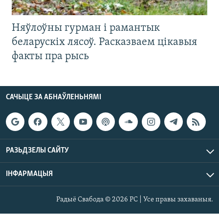
Няўлоўны гурман і рамантык
беларускіх лясоў. Расказваем цікавыя
факты пра рысь
САЧЫЦЕ ЗА АБНАЎЛЕНЬНЯМІ
РАЗЬДЗЕЛЫ САЙТУ
ІНФАРМАЦЫЯ
Радыё Свабода © 2026 РС | Усе правы захаваныя.