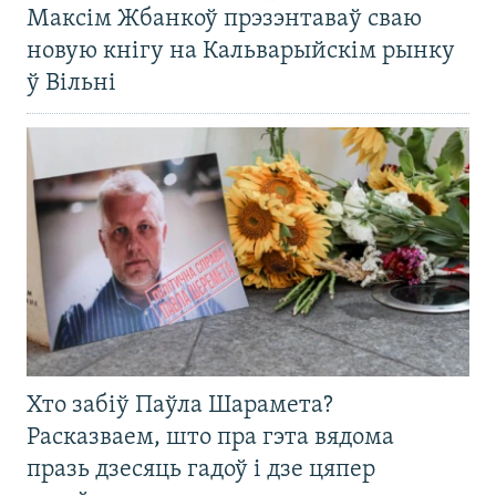
Максім Жбанкоў прэзэнтаваў сваю
новую кнігу на Кальварыйскім рынку
ў Вільні
Хто забіў Паўла Шарамета?
Расказваем, што пра гэта вядома
празь дзесяць гадоў і дзе цяпер