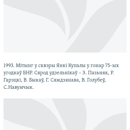
1993. Мітынг у сквэры Янкі Купалы у гонар 75-ых
угодкаў БНР. Сярод удзельнікаў – З. Пазьняк, Р.
Гарэцкі, В. Быкаў, Г. Сямдзянава, В. Голубеў,
С.Навумчык.