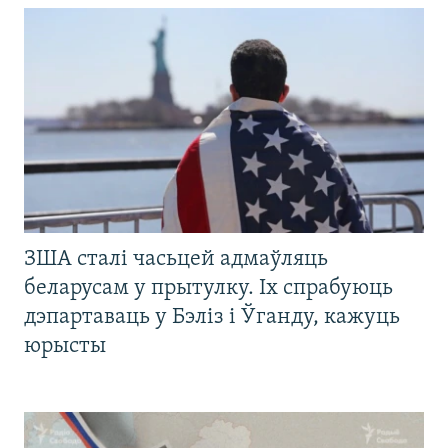
ЗША сталі часьцей адмаўляць
беларусам у прытулку. Іх спрабуюць
дэпартаваць у Бэліз і Ўганду, кажуць
юрысты