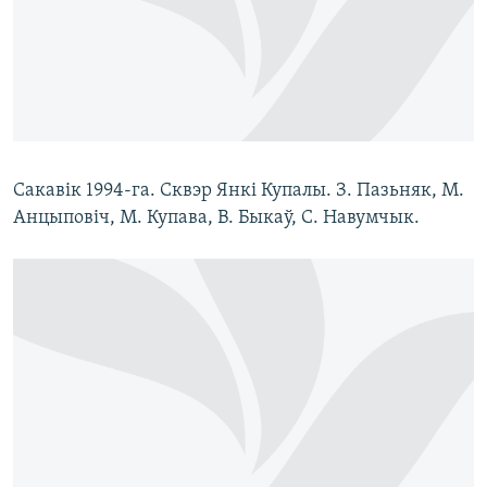
Сакавік 1994-га. Сквэр Янкі Купалы. З. Пазьняк, М.
Анцыповіч, М. Купава, В. Быкаў, С. Навумчык.