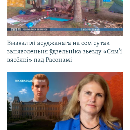
Вызвалілі асуджанага на сем сутак
зьняволеньня ўдзельніка зьезду «Сям’і
вясёлкі» пад Расонамі