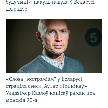
будучыні», пакуль навука ў Беларусі
дэградуе
«Слова „экстрэмізм“ у Беларусі
страціла сэнс». Аўтар «Гопнікаў»
Уладзімер Казлоў напісаў раман пра
менскія 90-я