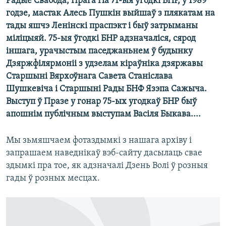
Радыё Свабода, Прага На 71-ыя ўгодкі БНР, у 1989
КУЛЬТУРА
МОВА
годзе, мастак Алесь Пушкін выйшаў з плякатам на
КАЛЯНДАР
НА ХВАЛЯХ СВАБОДЫ
тады яшчэ Ленінскі праспэкт і быў затрыманы
міліцыяй. 75-ыя ўгодкі БНР адзначаліся, сярод
іншага, урачыстым паседжаньнем ў будынку
Дзяржфілярмоніі з удзелам кіраўніка дзяржавы
Старшыні Вярхоўнага Савета Станіслава
Шушкевіча і Старшыні Рады БНФ Язэпа Сажыча.
Выступ ў Празе у гонар 75-ых угодкаў БНР быў
апошнім публічным выступам Васіля Быкава....
Мы зьмяшчаем фотаздымкі з нашага архіву і
запрашаем наведнікаў вэб-сайту дасылаць свае
здымкі пра тое, як адзначалі Дзень Волі ў розныя
гады ў розных месцах.