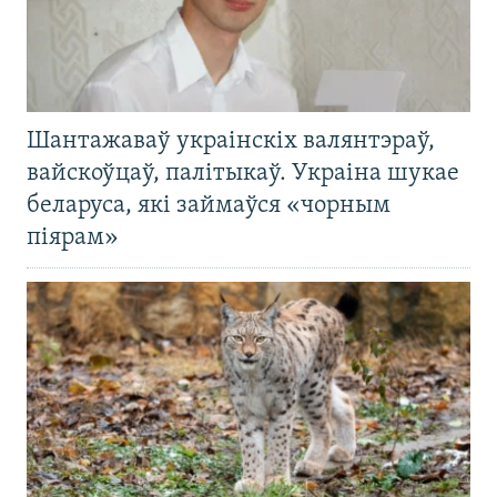
Шантажаваў украінскіх валянтэраў,
вайскоўцаў, палітыкаў. Украіна шукае
беларуса, які займаўся «чорным
піярам»