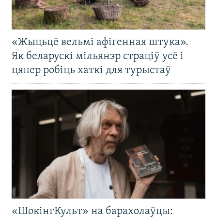
«Жыцьцё вельмі афігенная штука».
Як беларускі мільянэр страціў усё і
цяпер робіць хаткі для турыстаў
«ШокінгКульт» на барахолаўцы: