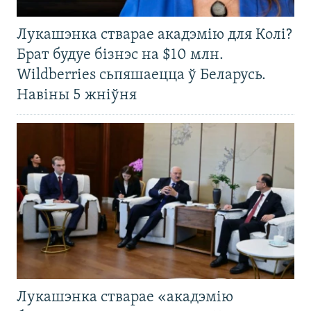
Лукашэнка стварае акадэмію для Колі?
Брат будуе бізнэс на $10 млн.
Wildberries сьпяшаецца ў Беларусь.
Навіны 5 жніўня
Лукашэнка стварае «акадэмію