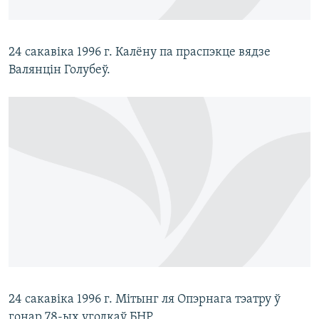
24 сакавіка 1996 г. Калёну па праспэкце вядзе
Валянцін Голубеў.
24 сакавіка 1996 г. Мітынг ля Опэрнага тэатру ў
гонар 78-ых угодкаў БНР.