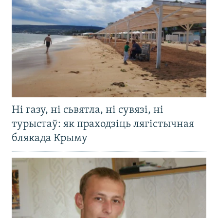
Ні газу, ні сьвятла, ні сувязі, ні
турыстаў: як праходзіць лягістычная
блякада Крыму