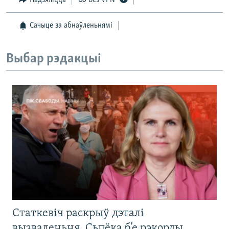
Сачыце за абнаўленьнямі
Выбар рэдакцыі
Статкевіч раскрыў дэталі
вызваленьня. Сьпёка б’е рэкорды.