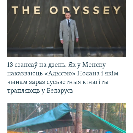
13 сэансаў на дзень. Як у Менску
паказваюць «Адысэю» Нолана і якім
чынам зараз сусьветныя кінагіты
трапляюць у Беларусь