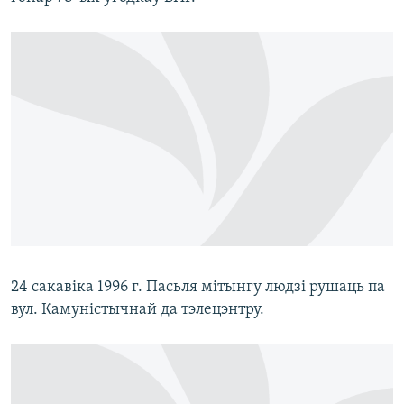
24 сакавіка 1996 г. Пасьля мітынгу людзі рушаць па
вул. Камуністычнай да тэлецэнтру.