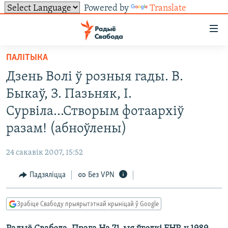
Powered by
Translate
Лінкі
ўнівэрсальнага
доступу
ПАЛІТЫКА
НАВІНЫ
Перайсьці
Дзень Волі ў розныя гады. В.
да
ТОЛЬКІ НА СВАБОДЗЕ
УСЕ НАВІНЫ
Быкаў, З. Пазьняк, І.
галоўнага
СУВЯЗЬ
ВІДЭА І ФОТА
ТЭСТЫ
зьместу
Сурвіла...Створым фотаархіў
Перайсьці
ПАДПІСАЦЦА
ЛЮДЗІ
БЛОГІ
АБЫСЬЦІ БЛЯКАВАНЬНЕ
разам! (абноўлены)
да
ПАЛІТЫКА
ГІСТОРЫЯ НА СВАБОДЗЕ
ПАДЗЯЛІЦЦА ІНФАРМАЦЫЯЙ
RSS
галоўнай
САЧЫЦЕ ЗА АБНАЎЛЕНЬНЯМІ
24 сакавік 2007, 15:52
навігацыі
ЭКАНОМІКА
ПАДКАСТЫ
ПАДКАСТЫ
Перайсьці
Падзяліцца
Без VPN
ВАЙНА
КНІГІ
FACEBOOK
да
БЕЛАРУСЫ НА ВАЙНЕ
АЎДЫЁКНІГІ
TWITTER
пошуку
Зрабіце Свабоду прыярытэтнай крыніцай ў Google
ПАЛІТВЯЗЬНІ
PREMIUM
Усе сайты РС/РСЭ