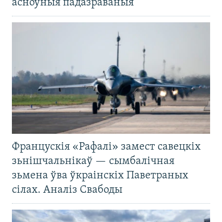
асноўныя падазраваныя
Францускія «Рафалі» замест савецкіх
зьнішчальнікаў — сымбалічная
зьмена ўва ўкраінскіх Паветраных
сілах. Аналіз Свабоды