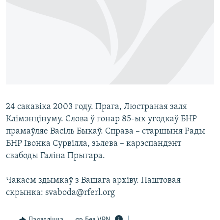
24 сакавіка 2003 году. Прага, Люстраная заля
Клімэнцінуму. Слова ў гонар 85-ых угодкаў БНР
прамаўляе Васіль Быкаў. Справа – старшыня Рады
БНР Івонка Сурвілла, зьлева – карэспандэнт
свабоды Галіна Прыгара.
Чакаем здымкаў з Вашага архіву. Паштовая
скрынка: svaboda@rferl.org
Падзяліцца
Без VPN