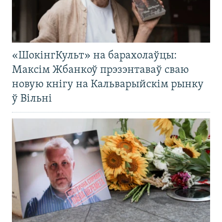
«ШокінгКульт» на барахолаўцы:
Максім Жбанкоў прэзэнтаваў сваю
новую кнігу на Кальварыйскім рынку
ў Вільні