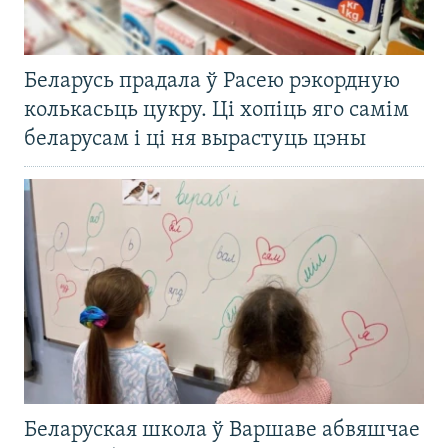
Беларусь прадала ў Расею рэкордную
колькасьць цукру. Ці хопіць яго самім
беларусам і ці ня вырастуць цэны
Беларуская школа ў Варшаве абвяшчае