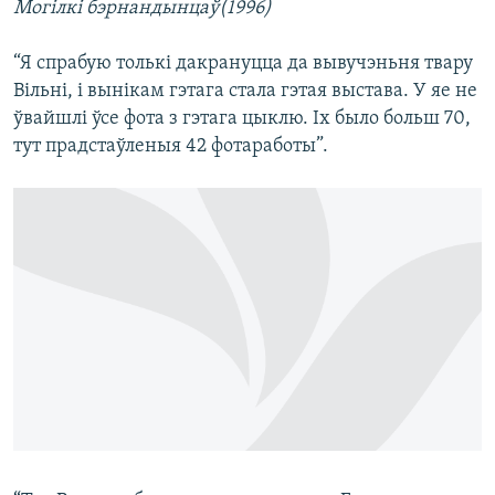
Могілкі бэрнандынцаў(1996)
“Я спрабую толькі дакрануцца да вывучэньня твару
Вільні, і вынікам гэтага стала гэтая выстава. У яе не
ўвайшлі ўсе фота з гэтага цыклю. Іх было больш 70,
тут прадстаўленыя 42 фотаработы”.