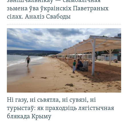
зьнішчальнікаў — сымбалічная
зьмена ўва ўкраінскіх Паветраных
сілах. Аналіз Свабоды
Ні газу, ні сьвятла, ні сувязі, ні
турыстаў: як праходзіць лягістычная
блякада Крыму