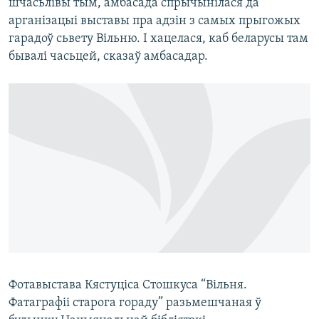
шчасьлівы тым, амбасада спрычынілася да
арганізацыі выставы пра адзін з самых прыгожых
гарадоў сьвету Вільню. І хацелася, каб беларусы там
бывалі часьцей, сказаў амбасадар.
Фотавыстава Кястуціса Стошкуса “Вільня.
Фатаграфіі старога гораду” разьмешчаная ў