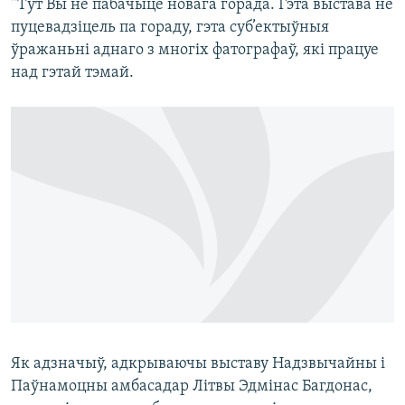
“Тут Вы не пабачыце новага горада. Гэта выстава не
пуцевадзіцель па гораду, гэта суб’ектыўныя
ўражаньні аднаго з многіх фатографаў, які працуе
над гэтай тэмай.
Як адзначыў, адкрываючы выставу Надзвычайны і
Паўнамоцны амбасадар Літвы Эдмінас Багдонас,