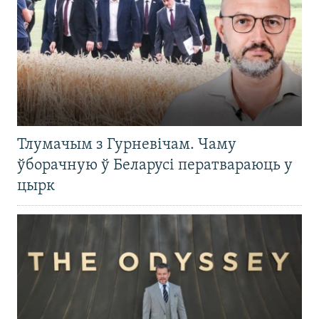
Тлумачым з Гурневічам. Чаму
ўборачную ў Беларусі ператвараюць у
цырк