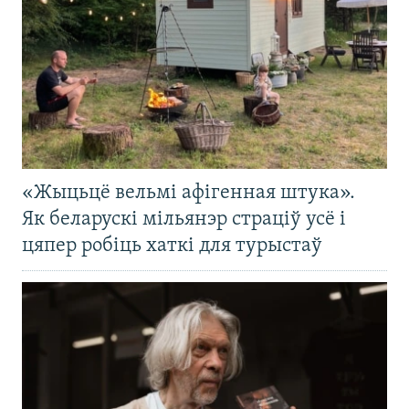
«Жыцьцё вельмі афігенная штука».
Як беларускі мільянэр страціў усё і
цяпер робіць хаткі для турыстаў