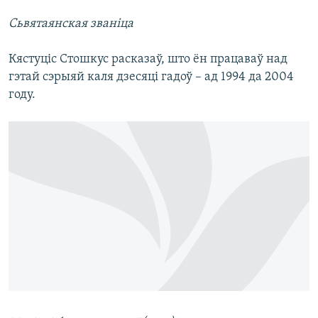
Сьвятаянская званіца
Кястуціс Стошкус расказаў, што ён працаваў над
гэтай сэрыяй каля дзесяці гадоў – ад 1994 да 2004
году.