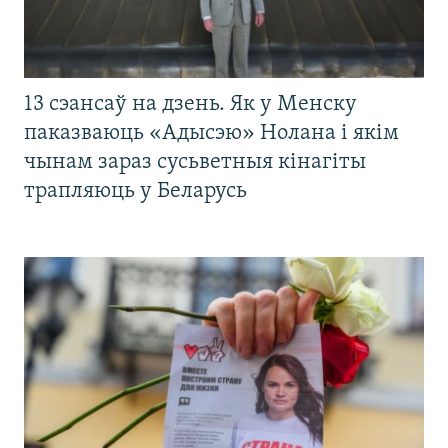
13 сэансаў на дзень. Як у Менску
паказваюць «Адысэю» Нолана і якім
чынам зараз сусьветныя кінагіты
трапляюць у Беларусь