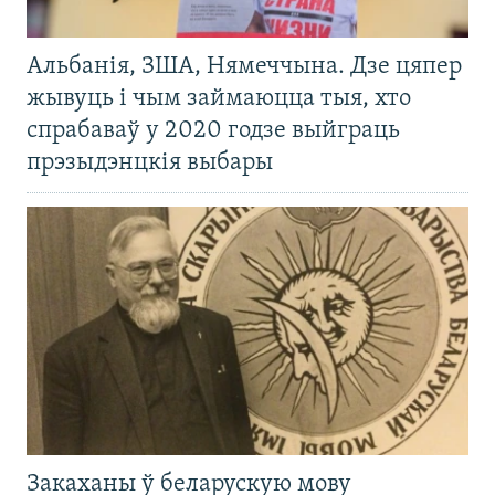
Альбанія, ЗША, Нямеччына. Дзе цяпер
жывуць і чым займаюцца тыя, хто
спрабаваў у 2020 годзе выйграць
прэзыдэнцкія выбары
Закаханы ў беларускую мову