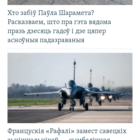
Хто забіў Паўла Шарамета?
Расказваем, што пра гэта вядома
празь дзесяць гадоў і дзе цяпер
асноўныя падазраваныя
Францускія «Рафалі» замест савецкіх