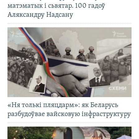
матэматык і сьвятар. 100 гадоў
Аляксандру Надсану
«Ня толькі пляцдарм»: як Беларусь
разбудоўвае вайсковую інфраструктуру