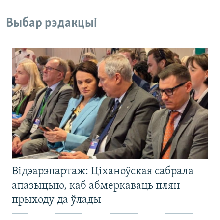
Выбар рэдакцыі
Відэарэпартаж: Ціханоўская сабрала
апазыцыю, каб абмеркаваць плян
прыходу да ўлады