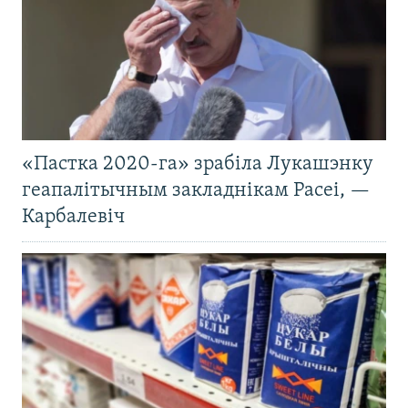
«Пастка 2020-га» зрабіла Лукашэнку
геапалітычным закладнікам Расеі, —
Карбалевіч