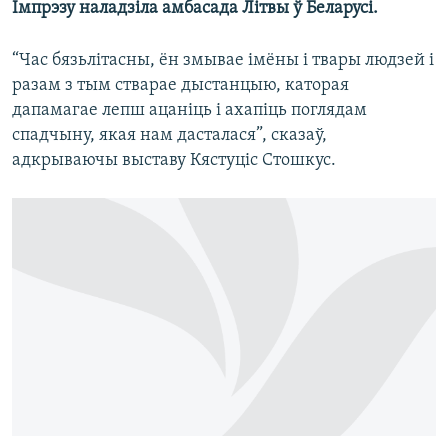
Імпрэзу наладзіла амбасада Літвы ў Беларусі.
КУЛЬТУРА
МОВА
КАЛЯНДАР
НА ХВАЛЯХ СВАБОДЫ
“Час бязьлітасны, ён змывае імёны і твары людзей і
разам з тым стварае дыстанцыю, каторая
дапамагае лепш ацаніць і ахапіць поглядам
спадчыну, якая нам дасталася”, сказаў,
адкрываючы выставу Кястуціс Стошкус.