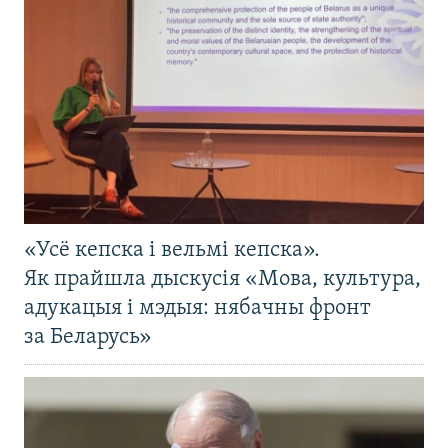
«Усё кепска і вельмі кепска».
Як прайшла дыскусія «Мова, культура,
адукацыя і мэдыя: нябачны фронт
за Беларусь»