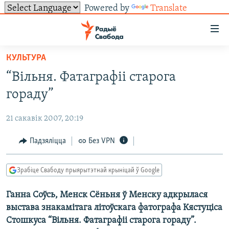
Powered by
Translate
Лінкі
ўнівэрсальнага
доступу
КУЛЬТУРА
НАВІНЫ
Перайсьці
“Вільня. Фатаграфіі старога
да
ТОЛЬКІ НА СВАБОДЗЕ
УСЕ НАВІНЫ
гораду”
галоўнага
СУВЯЗЬ
ВІДЭА І ФОТА
ТЭСТЫ
зьместу
21 сакавік 2007, 20:19
Перайсьці
ПАДПІСАЦЦА
ЛЮДЗІ
БЛОГІ
АБЫСЬЦІ БЛЯКАВАНЬНЕ
да
Падзяліцца
Без VPN
ПАЛІТЫКА
ГІСТОРЫЯ НА СВАБОДЗЕ
ПАДЗЯЛІЦЦА ІНФАРМАЦЫЯЙ
RSS
галоўнай
САЧЫЦЕ ЗА АБНАЎЛЕНЬНЯМІ
навігацыі
ЭКАНОМІКА
ПАДКАСТЫ
ПАДКАСТЫ
Зрабіце Свабоду прыярытэтнай крыніцай ў Google
Перайсьці
ВАЙНА
КНІГІ
FACEBOOK
да
Ганна Соўсь, Менск Сёньня ў Менску адкрылася
БЕЛАРУСЫ НА ВАЙНЕ
АЎДЫЁКНІГІ
TWITTER
пошуку
выстава знакамітага літоўскага фатографа Кястуціса
ПАЛІТВЯЗЬНІ
PREMIUM
Усе сайты РС/РСЭ
Стошкуса “Вільня. Фатаграфіі старога гораду”.