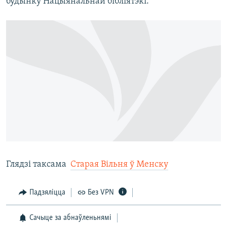
будынку Нацыянальнай бібліятэкі.
Глядзі таксама 
Старая Вільня ў Менску
Падзяліцца
Без VPN
Сачыце за абнаўленьнямі