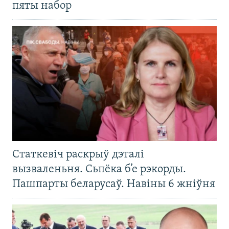
пяты набор
Статкевіч раскрыў дэталі
вызваленьня. Сьпёка б’е рэкорды.
Пашпарты беларусаў. Навіны 6 жніўня