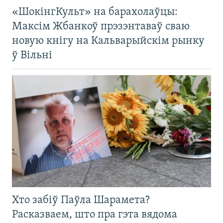
«ШокінгКульт» на барахолаўцы:
Максім Жбанкоў прэзэнтаваў сваю
новую кнігу на Кальварыйскім рынку
ў Вільні
Хто забіў Паўла Шарамета?
Расказваем, што пра гэта вядома