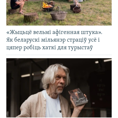
«Жыцьцё вельмі афігенная штука».
Як беларускі мільянэр страціў усё і
цяпер робіць хаткі для турыстаў