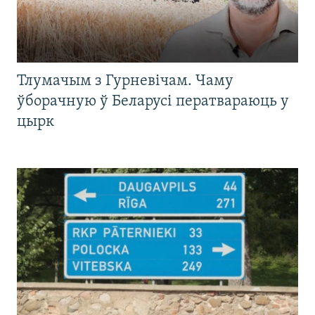
Тлумачым з Гурневічам. Чаму
ўборачную ў Беларусі ператвараюць у
цырк