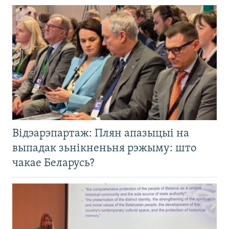
Відэарэпартаж: Плян апазыцыі на
выпадак зьнікненьня рэжыму: што
чакае Беларусь?