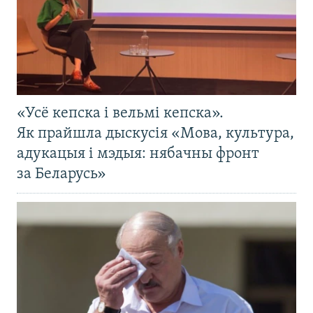
«Усё кепска і вельмі кепска».
Як прайшла дыскусія «Мова, культура,
адукацыя і мэдыя: нябачны фронт
за Беларусь»