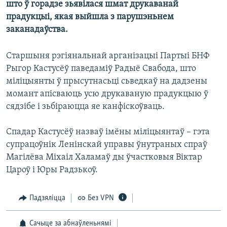
што ў горадзе зьявілася шмат друкаванай
КУЛЬТУРА
МОВА
прадукцыі, якая выйшла з парушэньнем
КАЛЯНДАР
НА ХВАЛЯХ СВАБОДЫ
заканадаўства.
Старшыня рэгіянальнай арганізацыі Партыі БНФ
Рыгор Кастусёў паведаміў Радыё Свабода, што
міліцыянты ў прысутнасьці сьведкаў на дадзены
момант апісваюць усю друкаваную прадукцыю ў
сядзібе і зьбіраюцца яе канфіскоўваць.
Спадар Кастусёў назваў імёны міліцыянтаў – гэта
супрацоўнік Ленінскай управы ўнутраных спраў
Магілёва Міхаіл Халамаў ды ўчастковыя Віктар
Цароў і Юры Радзькоў.
Падзяліцца
Без VPN
Сачыце за абнаўленьнямі