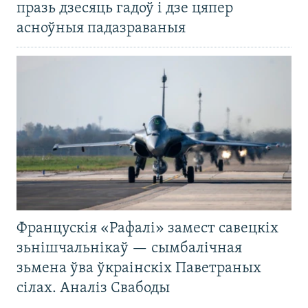
празь дзесяць гадоў і дзе цяпер
асноўныя падазраваныя
Францускія «Рафалі» замест савецкіх
зьнішчальнікаў — сымбалічная
зьмена ўва ўкраінскіх Паветраных
сілах. Аналіз Свабоды