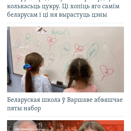
колькасьць цукру. Ці хопіць яго самім
беларусам і ці ня вырастуць цэны
Беларуская школа ў Варшаве абвяшчае
пяты набор