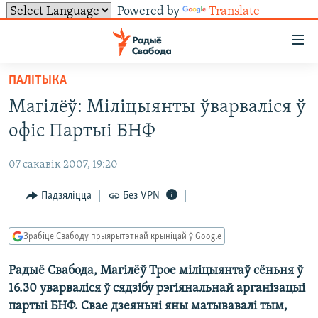
Powered by
Translate
Лінкі
ўнівэрсальнага
доступу
ПАЛІТЫКА
НАВІНЫ
Перайсьці
Магілёў: Міліцыянты ўварваліся ў
да
ТОЛЬКІ НА СВАБОДЗЕ
УСЕ НАВІНЫ
офіс Партыі БНФ
галоўнага
СУВЯЗЬ
ВІДЭА І ФОТА
ТЭСТЫ
зьместу
07 сакавік 2007, 19:20
Перайсьці
ПАДПІСАЦЦА
ЛЮДЗІ
БЛОГІ
АБЫСЬЦІ БЛЯКАВАНЬНЕ
да
Падзяліцца
Без VPN
ПАЛІТЫКА
ГІСТОРЫЯ НА СВАБОДЗЕ
ПАДЗЯЛІЦЦА ІНФАРМАЦЫЯЙ
RSS
галоўнай
САЧЫЦЕ ЗА АБНАЎЛЕНЬНЯМІ
навігацыі
ЭКАНОМІКА
ПАДКАСТЫ
ПАДКАСТЫ
Зрабіце Свабоду прыярытэтнай крыніцай ў Google
Перайсьці
ВАЙНА
КНІГІ
FACEBOOK
да
Радыё Свабода, Магілёў Трое міліцыянтаў сёньня ў
БЕЛАРУСЫ НА ВАЙНЕ
АЎДЫЁКНІГІ
TWITTER
пошуку
16.30 уварваліся ў сядзібу рэгіянальнай арганізацыі
ПАЛІТВЯЗЬНІ
PREMIUM
Усе сайты РС/РСЭ
партыі БНФ. Свае дзеяньні яны матывавалі тым,