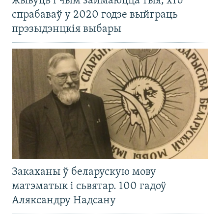
жывуць і чым займаюцца тыя, хто
спрабаваў у 2020 годзе выйграць
прэзыдэнцкія выбары
Закаханы ў беларускую мову
матэматык і сьвятар. 100 гадоў
Аляксандру Надсану