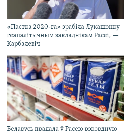
«Пастка 2020-га» зрабіла Лукашэнку
геапалітычным закладнікам Расеі, —
Карбалевіч
Беларусь прадала ў Расею рэкордную