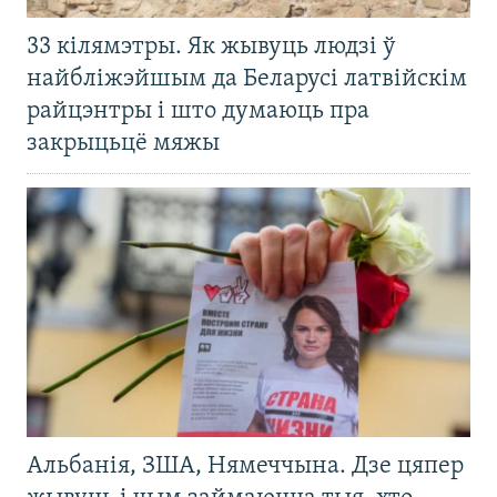
33 кілямэтры. Як жывуць людзі ў
найбліжэйшым да Беларусі латвійскім
райцэнтры і што думаюць пра
закрыцьцё мяжы
Альбанія, ЗША, Нямеччына. Дзе цяпер