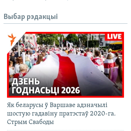
Выбар рэдакцыі
Як беларусы ў Варшаве адзначылі
шостую гадавіну пратэстаў 2020-га.
Стрым Свабоды