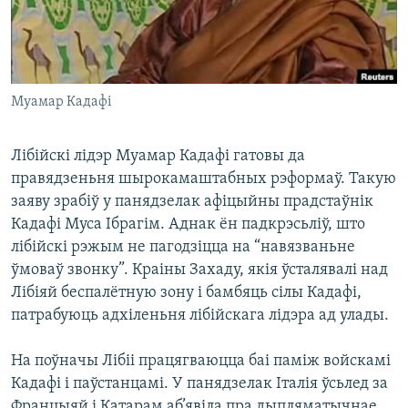
КУЛЬТУРА
МОВА
КАЛЯНДАР
НА ХВАЛЯХ СВАБОДЫ
Муамар Кадафі
Лібійскі лідэр Муамар Кадафі гатовы да
правядзеньня шырокамаштабных рэформаў. Такую
заяву зрабіў у панядзелак афіцыйны прадстаўнік
Кадафі Муса Ібрагім. Аднак ён падкрэсьліў, што
лібійскі рэжым не пагодзіцца на “навязваньне
ўмоваў звонку”. Краіны Захаду, якія ўсталявалі над
Лібіяй беспалётную зону і бамбяць сілы Кадафі,
патрабуюць адхіленьня лібійскага лідэра ад улады.
На поўначы Лібіі працягваюцца баі паміж войскамі
Кадафі і паўстанцамі. У панядзелак Італія ўсьлед за
Францыяй і Катарам аб’явіла пра дыпляматычнае