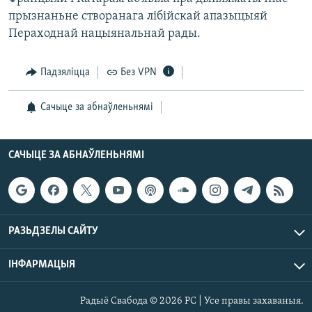
прызнаньне створанага лібійскай апазыцыяй
Пераходнай нацыянальнай рады.
Падзяліцца
Без VPN
Сачыце за абнаўленьнямі
САЧЫЦЕ ЗА АБНАЎЛЕНЬНЯМІ
РАЗЬДЗЕЛЫ САЙТУ
ІНФАРМАЦЫЯ
Радыё Свабода © 2026 РС | Усе правы захаваныя.