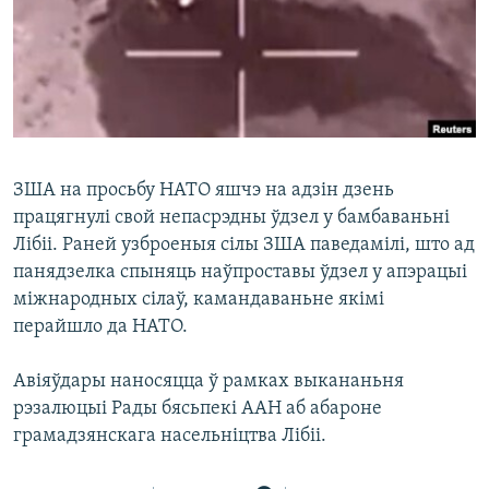
КУЛЬТУРА
МОВА
КАЛЯНДАР
НА ХВАЛЯХ СВАБОДЫ
ЗША на просьбу НАТО яшчэ на адзін дзень
працягнулі свой непасрэдны ўдзел у бамбаваньні
Лібіі. Раней узброеныя сілы ЗША паведамілі, што ад
панядзелка спыняць наўпроставы ўдзел у апэрацыі
міжнародных сілаў, камандаваньне якімі
перайшло да НАТО.
Авіяўдары наносяцца ў рамках выкананьня
рэзалюцыі Рады бясьпекі ААН аб абароне
грамадзянскага насельніцтва Лібіі.