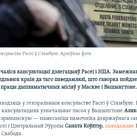
сульстве Расеі ў Стамбуле. Архіўнае фота
ачаліся кансультацыі дэлегацыяў Расеі і ЗША. Замежн
дзьвюх краін да таго паведамлялі, што гаворка пойдзе
 працы дыпляматычных місіяў у Маскве і Вашынгтоне
ходзяць у генэральным консульстве Расеі ў Стамбуле.
 кансультацыях узначальвае пасол у Вашынгтоне
Аляк
амэрыканскую — намесьніца памочніка дзяржаўнага са
сеі і Цэнтральнай Эўропы
Саната Коўлтэр
,
паведамляе
 Свабода.