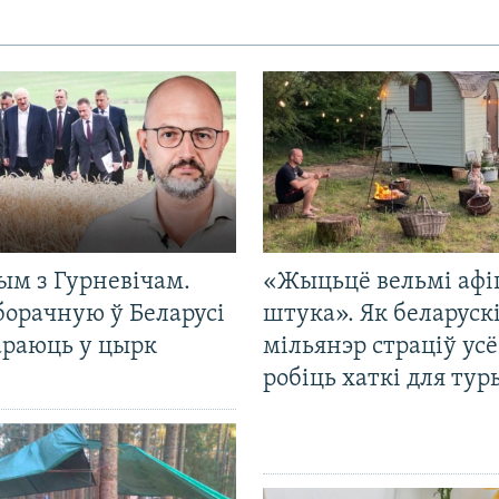
ым з Гурневічам.
«Жыцьцё вельмі афі
борачную ў Беларусі
штука». Як беларуск
араюць у цырк
мільянэр страціў усё
робіць хаткі для тур