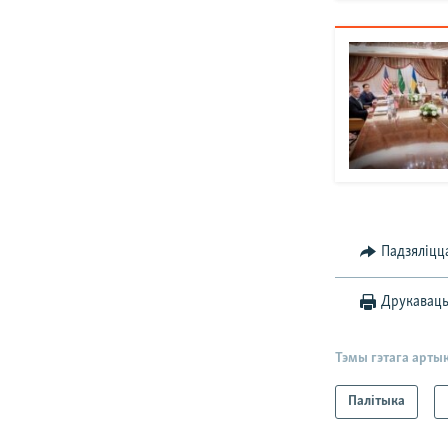
Падзяліцц
Друкавац
Тэмы гэтага арты
Палітыка