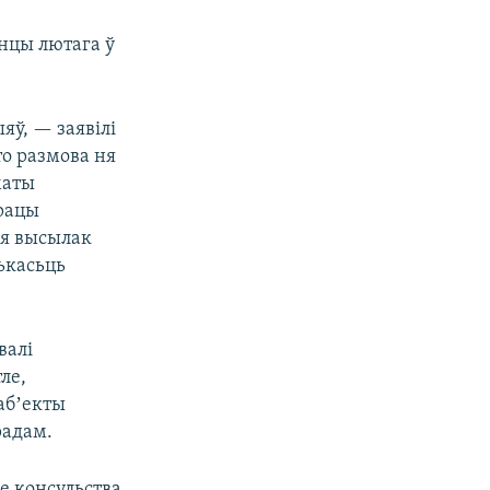
анцы лютага ў
яў, — заявілі
о размова ня
маты
рацы
ля высылак
ькасьць
валі
ле,
абʼекты
радам.
е консульства