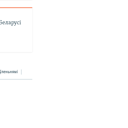
Беларусі
ы
ўленьнямі