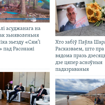
лі асуджанага на
ак зьняволеньня
іка зьезду «Сям’і
Хто забіў Паўла Шар
» пад Расонамі
Расказваем, што пра
вядома празь дзесяць
дзе цяпер асноўныя
падазраваныя