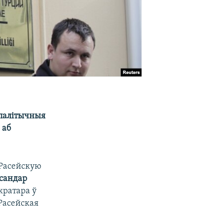
апалітычныя
 аб
.
 Расейскую
сандар
кратара ў
Расейская