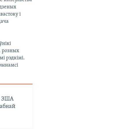
едзеных
вастоку і
дача
ўнікі
а розных
і рэдкімі.
прынамсі
ў ЗША
абнай