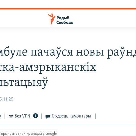
мбуле пачаўся новы раўн
ска-амэрыканскіх
льтацыяў
, 11:25
а
Без VPN
Глядзець камэнтары
 прыярытэтнай крыніцай ў Google