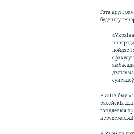
Гэта другі ра
будынку генэ
«Украіна
напярэда
пойдзе і
сфакусу
амбасада
дыплямат
супрацоў
У ЗША быў «з
расейскія ды
гандлёвыя пр
нерухомасьці
У Расеі на па