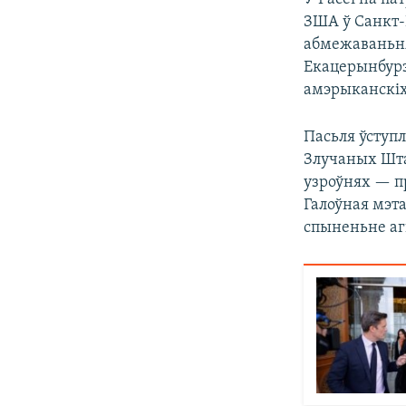
ЗША ў Санкт-
абмежаваньня
Екацерынбурз
амэрыканскіх 
Пасьля ўступ
Злучаных Штат
узроўнях — пр
Галоўная мэт
спыненьне аг