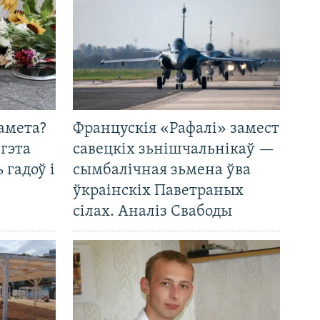
амета?
Францускія «Рафалі» замест
 гэта
савецкіх зьнішчальнікаў —
 гадоў і
сымбалічная зьмена ўва
ўкраінскіх Паветраных
сілах. Аналіз Свабоды