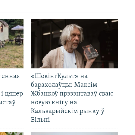
генная
«ШокінгКульт» на
і
барахолаўцы: Максім
 і цяпер
Жбанкоў прэзэнтаваў сваю
ыстаў
новую кнігу на
Кальварыйскім рынку ў
Вільні