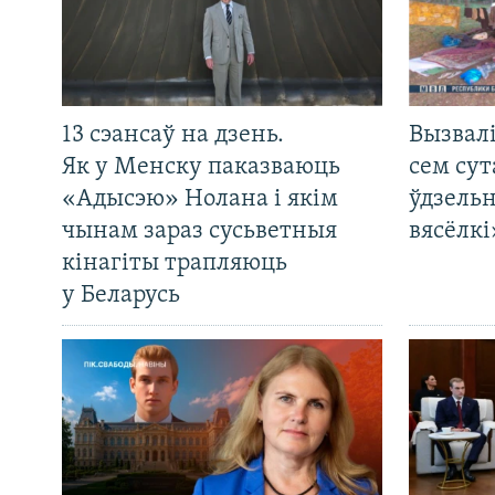
13 сэансаў на дзень.
Вызвалі
Як у Менску паказваюць
сем сут
«Адысэю» Нолана і якім
ўдзельн
чынам зараз сусьветныя
вясёлкі
кінагіты трапляюць
у Беларусь