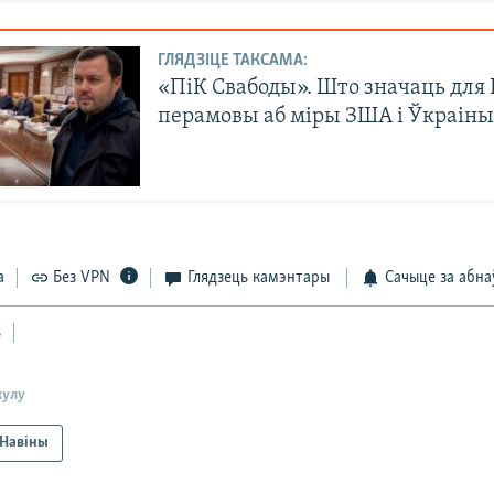
ГЛЯДЗІЦЕ ТАКСАМА:
«ПіК Свабоды». Што значаць для 
перамовы аб міры ЗША і Ўкраін
а
Без VPN
Глядзець камэнтары
Сачыце за абна
ь
кулу
Навіны