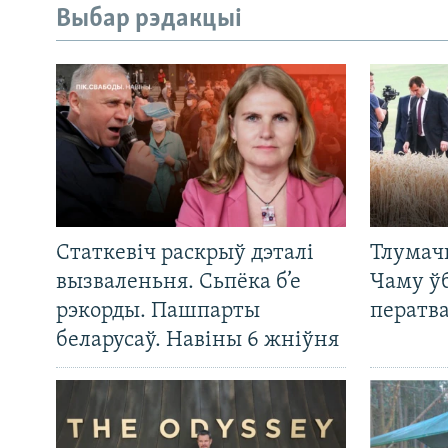
Выбар рэдакцыі
Статкевіч раскрыў дэталі
Тлумач
вызваленьня. Сьпёка б’е
Чаму ў
рэкорды. Пашпарты
ператв
беларусаў. Навіны 6 жніўня