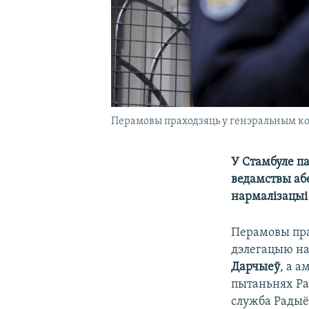
Перамовы праходзяць у генэральным кон
У Стамбуле п
ведамствы абе
нармалізацыі
Перамовы пра
дэлегацыю на
Дарчыеў
, а 
пытаньнях Ра
служба Радыё