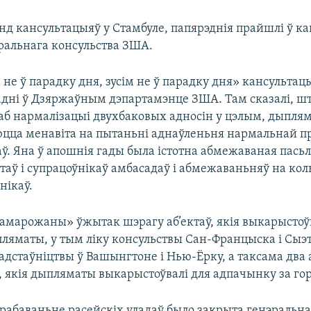
унд кансультацыяў у Стамбуле, папярэднія прайшлі ў к
ральнага консульства ЗША.
 не ў парадку дня, зусім не ў парадку дня» кансультацы
дні ў Дзяржаўным дэпартамэнце ЗША. Там сказалі, шт
 аб нармалізацыі двухбаковых адносін у цэлым, дыпля
юцца менавіта на пытаньні аднаўленьня нармальнай п
ў. Яна ў апошнія гады была істотна абмежаваная пась
аў і супрацоўнікаў амбасадаў і абмежаваньняў на кол
нікаў.
амарожаны» ўжытак шэрагу аб’ектаў, якія выкарыстоў
пляматы, у тым ліку консульствы Сан-Францыска і Сыэт
адстаўніцтвы ў Вашынгтоне і Нью-Ёрку, а таксама два 
, якія дыпляматы выкарыстоўвалі для адпачынку за го
трабаваньне расейскіх уладаў было закрыта генэральна