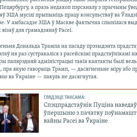
Пецярбургу, а празь недахоп пэрсаналу з прычыны ўв
ў ЗША мусілі прыпыніць працу консульстваў ва Ўладзі
е. У амбасадзе ЗША ў Маскве фактычна спынілася вы
візаў для грамадзянаў Расеі.
леньня Дональда Трампа на пасаду прэзыдэнта прадста
аў ня раз сустракаліся з расейскімі прадстаўнікамі н
ы папярэдняй адміністрацыі такія кантакты былі вельм
а, пра якую гаворыць Трамп, — дасягненьне міру або 
ню ва Ўкраіне — пакуль не дасягнутая.
ГЛЯДЗІЦЕ ТАКСАМА:
Спэцпрадстаўнік Пуціна наведа
ўпершыню з пачатку поўнамашт
вайны Расеі ва Ўкраіне