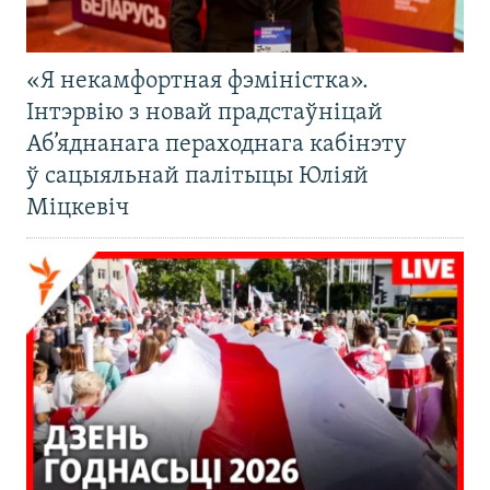
«Я некамфортная фэміністка».
Інтэрвію з новай прадстаўніцай
Аб’яднанага пераходнага кабінэту
ў сацыяльнай палітыцы Юліяй
Міцкевіч