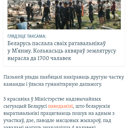
ГЛЯДЗІЦЕ ТАКСАМА:
Беларусь паслала сваіх ратавальнікаў
у М’янму. Колькасьць ахвяраў землятрусу
вырасла да 1700 чалавек
Пазьней улады паабяцалі накіраваць другую частку
каманды і ўласна гуманітарную дапамогу.
5 красавіка ў Міністэрстве надзвычайных
сытуацый Беларусі
паведамілі
, што беларускія
выратавальнікі працягваюць пошук на адным з
участкаў, дзе, паводле мясцовых жыхароў, пад
заваламі могуць знаходзіцца 4 чалавекі.