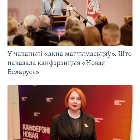
У чаканьні «акна магчымасьцяў». Што
паказала канфэрэнцыя «Новая
Беларусь»