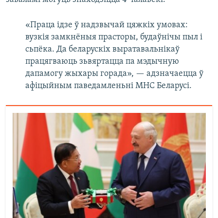
«Праца ідзе ў надзвычай цяжкіх умовах:
вузкія замкнёныя прасторы, будаўнічы пыл і
сьпёка. Да беларускіх выратавальнікаў
працягваюць зьвяртацца па мэдычную
дапамогу жыхары горада», — адзначаецца ў
афіцыйным паведамленьні МНС Беларусі.