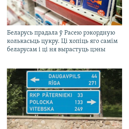
Беларусь прадала ў Расею рэкордную
колькасьць цукру. Ці хопіць яго самім
беларусам і ці ня вырастуць цэны