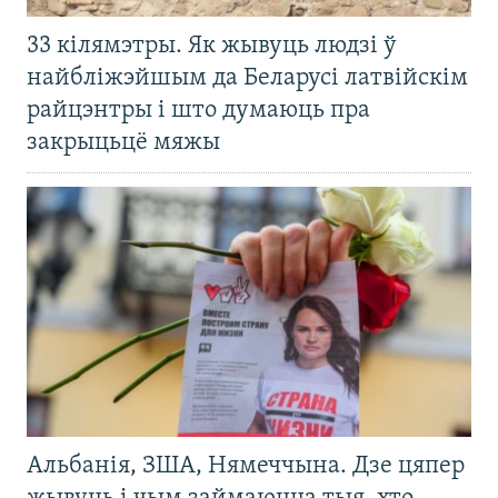
33 кілямэтры. Як жывуць людзі ў
найбліжэйшым да Беларусі латвійскім
райцэнтры і што думаюць пра
закрыцьцё мяжы
Альбанія, ЗША, Нямеччына. Дзе цяпер