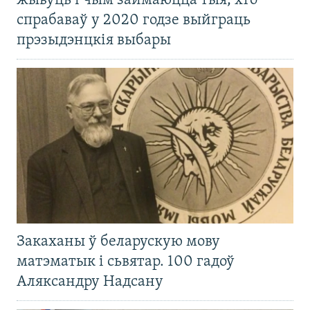
жывуць і чым займаюцца тыя, хто
спрабаваў у 2020 годзе выйграць
прэзыдэнцкія выбары
Закаханы ў беларускую мову
матэматык і сьвятар. 100 гадоў
Аляксандру Надсану