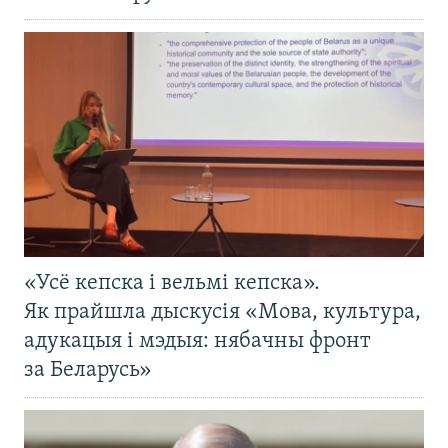
«Усё кепска і вельмі кепска».
Як прайшла дыскусія «Мова, культура,
адукацыя і мэдыя: нябачны фронт
за Беларусь»