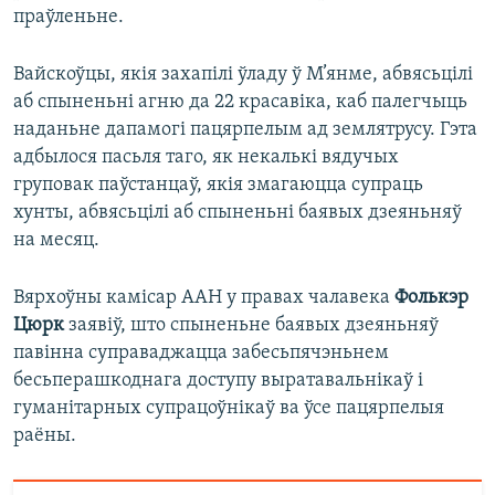
праўленьне.
Вайскоўцы, якія захапілі ўладу ў М’янме, абвясьцілі
аб спыненьні агню да 22 красавіка, каб палегчыць
наданьне дапамогі пацярпелым ад землятрусу. Гэта
адбылося пасьля таго, як некалькі вядучых
груповак паўстанцаў, якія змагаюцца супраць
хунты, абвясьцілі аб спыненьні баявых дзеяньняў
на месяц.
Вярхоўны камісар ААН у правах чалавека
Фолькэр
Цюрк
заявіў, што спыненьне баявых дзеяньняў
павінна суправаджацца забесьпячэньнем
бесьперашкоднага доступу выратавальнікаў і
гуманітарных супрацоўнікаў ва ўсе пацярпелыя
раёны.