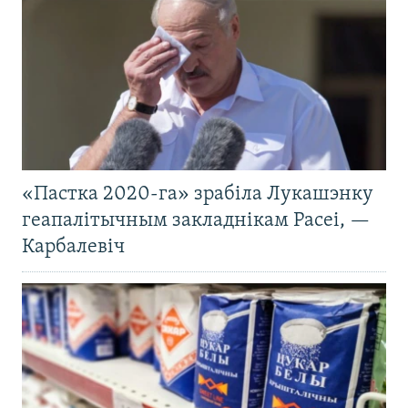
«Пастка 2020-га» зрабіла Лукашэнку
геапалітычным закладнікам Расеі, —
Карбалевіч