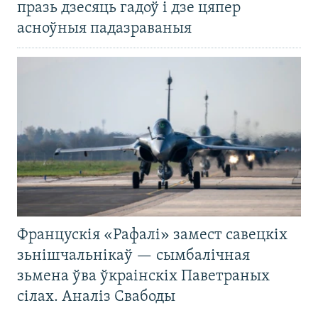
празь дзесяць гадоў і дзе цяпер
асноўныя падазраваныя
Францускія «Рафалі» замест савецкіх
зьнішчальнікаў — сымбалічная
зьмена ўва ўкраінскіх Паветраных
сілах. Аналіз Свабоды