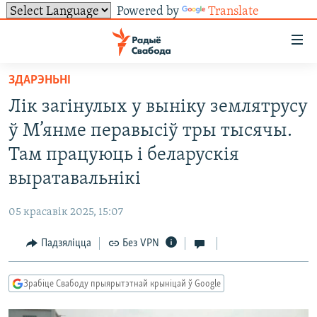
Powered by
Translate
Лінкі
ўнівэрсальнага
доступу
ЗДАРЭНЬНІ
НАВІНЫ
Перайсьці
Лік загінулых у выніку землятрусу
да
ТОЛЬКІ НА СВАБОДЗЕ
УСЕ НАВІНЫ
ў М’янме перавысіў тры тысячы.
галоўнага
СУВЯЗЬ
ВІДЭА І ФОТА
ТЭСТЫ
зьместу
Там працуюць і беларускія
Перайсьці
ПАДПІСАЦЦА
ЛЮДЗІ
БЛОГІ
АБЫСЬЦІ БЛЯКАВАНЬНЕ
выратавальнікі
да
ПАЛІТЫКА
ГІСТОРЫЯ НА СВАБОДЗЕ
ПАДЗЯЛІЦЦА ІНФАРМАЦЫЯЙ
RSS
галоўнай
САЧЫЦЕ ЗА АБНАЎЛЕНЬНЯМІ
05 красавік 2025, 15:07
навігацыі
ЭКАНОМІКА
ПАДКАСТЫ
ПАДКАСТЫ
Перайсьці
Падзяліцца
Без VPN
ВАЙНА
КНІГІ
FACEBOOK
да
БЕЛАРУСЫ НА ВАЙНЕ
АЎДЫЁКНІГІ
TWITTER
пошуку
Зрабіце Свабоду прыярытэтнай крыніцай ў Google
ПАЛІТВЯЗЬНІ
PREMIUM
Усе сайты РС/РСЭ