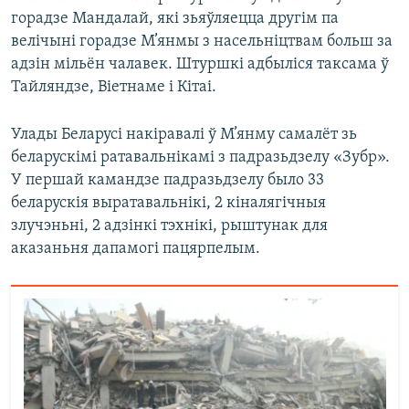
горадзе Мандалай, які зьяўляецца другім па
велічыні горадзе М’янмы з насельніцтвам больш за
адзін мільён чалавек. Штуршкі адбыліся таксама ў
Тайляндзе, Віетнаме і Кітаі.
Улады Беларусі накіравалі ў М’янму самалёт зь
беларускімі ратавальнікамі з падразьдзелу «Зубр».
У першай камандзе падразьдзелу было 33
беларускія выратавальнікі, 2 кіналягічныя
злучэньні, 2 адзінкі тэхнікі, рыштунак для
аказаньня дапамогі пацярпелым.