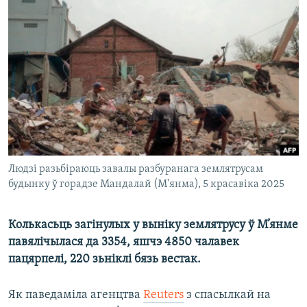
КУЛЬТУРА
МОВА
КАЛЯНДАР
НА ХВАЛЯХ СВАБОДЫ
Людзі разьбіраюць завалы разбуранага землятрусам
будынку ў горадзе Мандалай (М'янма), 5 красавіка 2025
Колькасьць загінулых у выніку землятрусу ў М’янме
павялічылася да 3354, яшчэ 4850 чалавек
пацярпелі, 220 зьніклі бязь вестак.
Як паведаміла агенцтва
Reuters
з спасылкай на