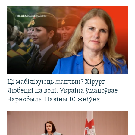
Ці мабілізуюць жанчын? Хірург
Любецкі на волі. Украіна ўмацоўвае
Чарнобыль. Навіны 10 жніўня