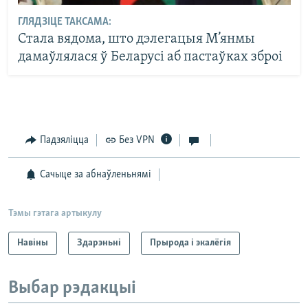
ГЛЯДЗІЦЕ ТАКСАМА:
Стала вядома, што дэлегацыя М’янмы
дамаўлялася ў Беларусі аб пастаўках зброі
Падзяліцца
Без VPN
Сачыце за абнаўленьнямі
Тэмы гэтага артыкулу
Навіны
Здарэньні
Прырода і экалёгія
Выбар рэдакцыі