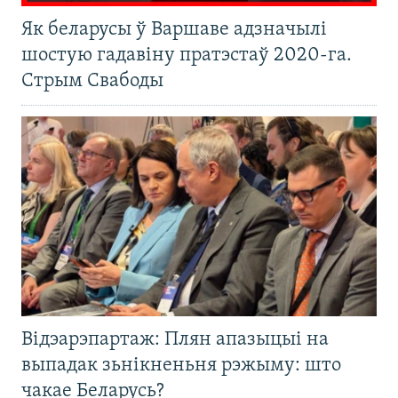
Як беларусы ў Варшаве адзначылі
шостую гадавіну пратэстаў 2020-га.
Стрым Свабоды
Відэарэпартаж: Плян апазыцыі на
выпадак зьнікненьня рэжыму: што
чакае Беларусь?