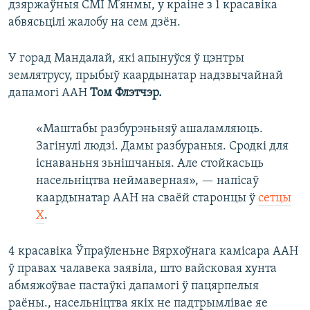
дзяржаўныя СМІ М’янмы, у краіне з 1 красавіка
абвясьцілі жалобу на сем дзён.
У горад Мандалай, які апынуўся ў цэнтры
землятрусу, прыбыў каардынатар надзвычайнай
дапамогі ААН
Том Флэтчэр.
«Маштабы разбурэньняў ашаламляюць.
Загінулі людзі. Дамы разбураныя. Сродкі для
існаваньня зьнішчаныя. Але стойкасьць
насельніцтва неймаверная», — напісаў
каардынатар ААН на сваёй старонцы ў
сетцы
X
.
4 красавіка Ўпраўленьне Вярхоўнага камісара ААН
ў правах чалавека заявіла, што вайсковая хунта
абмяжоўвае пастаўкі дапамогі ў пацярпелыя
раёны., насельніцтва якіх не падтрымлівае яе