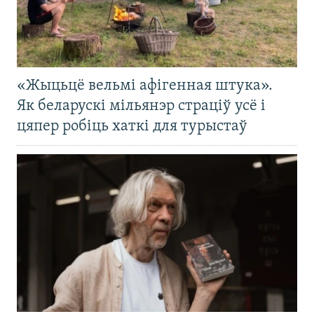
«Жыцьцё вельмі афігенная штука».
Як беларускі мільянэр страціў усё і
цяпер робіць хаткі для турыстаў