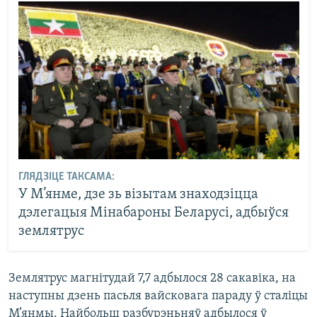
ГЛЯДЗІЦЕ ТАКСАМА:
У М’янме, дзе зь візытам знаходзіцца
дэлегацыя Мінабароны Беларусі, адбыўся
землятрус
Землятрус магнітудай 7,7 адбылося 28 сакавіка, на
наступны дзень пасьля вайсковага параду ў сталіцы
М’янмы. Найбольш разбурэньняў адбылося ў