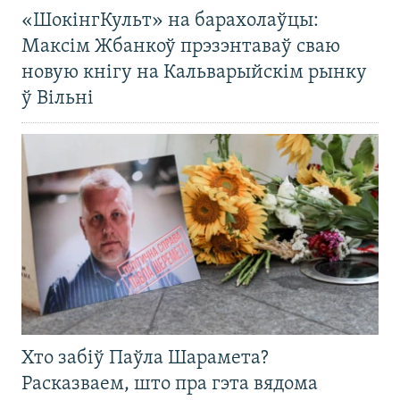
«ШокінгКульт» на барахолаўцы:
Максім Жбанкоў прэзэнтаваў сваю
новую кнігу на Кальварыйскім рынку
ў Вільні
Хто забіў Паўла Шарамета?
Расказваем, што пра гэта вядома