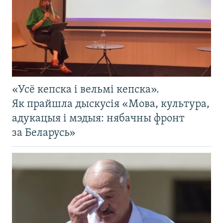
«Усё кепска і вельмі кепска».
Як прайшла дыскусія «Мова, культура,
адукацыя і мэдыя: нябачны фронт
за Беларусь»