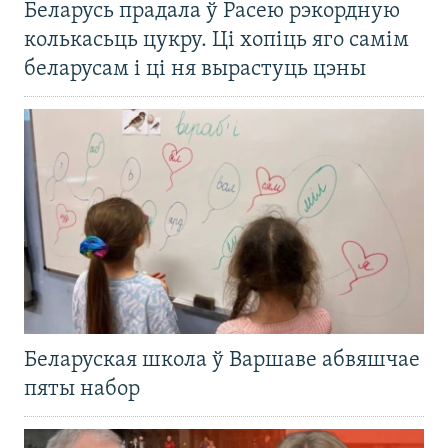
Беларусь прадала ў Расею рэкордную
колькасьць цукру. Ці хопіць яго самім
беларусам і ці ня вырастуць цэны
Беларуская школа ў Варшаве абвяшчае
пяты набор