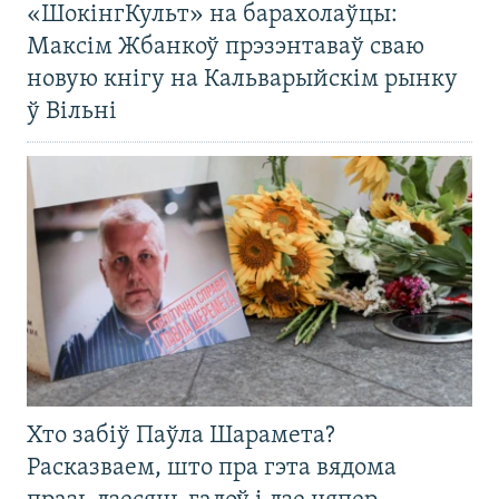
«ШокінгКульт» на барахолаўцы:
Максім Жбанкоў прэзэнтаваў сваю
новую кнігу на Кальварыйскім рынку
ў Вільні
Хто забіў Паўла Шарамета?
Расказваем, што пра гэта вядома