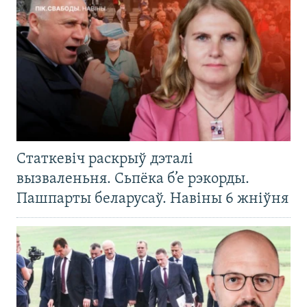
Статкевіч раскрыў дэталі
вызваленьня. Сьпёка б’е рэкорды.
Пашпарты беларусаў. Навіны 6 жніўня