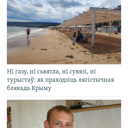
Ні газу, ні сьвятла, ні сувязі, ні
турыстаў: як праходзіць лягістычная
блякада Крыму