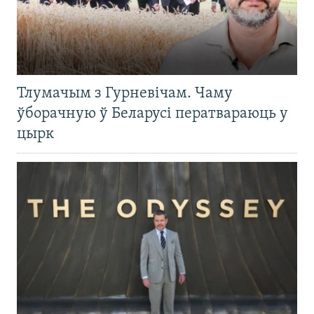
Тлумачым з Гурневічам. Чаму
ўборачную ў Беларусі ператвараюць у
цырк