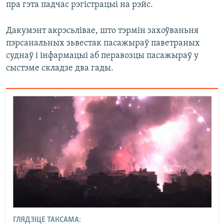
пра гэта падчас рэгістрацыі на рэйс.
Дакумэнт акрэсьлівае, што тэрмін захоўваньня
пэрсанальных зьвестак пасажыраў паветраных
суднаў і інфармацыі аб перавозцы пасажыраў у
сыстэме складзе два гады.
ГЛЯДЗІЦЕ ТАКСАМА: