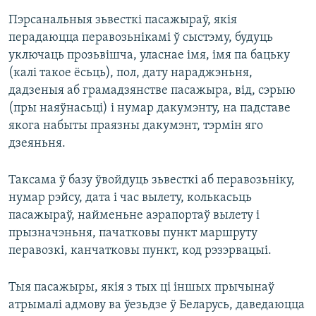
Пэрсанальныя зьвесткі пасажыраў, якія
перадаюцца перавозьнікамі ў сыстэму, будуць
уключаць прозьвішча, уласнае імя, імя па бацьку
(калі такое ёсьць), пол, дату нараджэньня,
дадзеныя аб грамадзянстве пасажыра, від, сэрыю
(пры наяўнасьці) і нумар дакумэнту, на падставе
якога набыты праязны дакумэнт, тэрмін яго
дзеяньня.
Таксама ў базу ўвойдуць зьвесткі аб перавозьніку,
нумар рэйсу, дата і час вылету, колькасьць
пасажыраў, найменьне аэрапортаў вылету і
прызначэньня, пачатковы пункт маршруту
перавозкі, канчатковы пункт, код рэзэрвацыі.
Тыя пасажыры, якія з тых ці іншых прычынаў
атрымалі адмову ва ўезьдзе ў Беларусь, даведаюцца