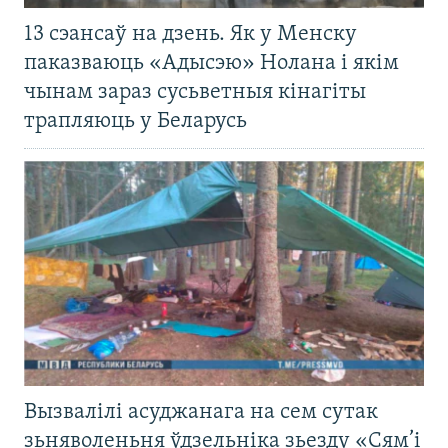
13 сэансаў на дзень. Як у Менску
паказваюць «Адысэю» Нолана і якім
чынам зараз сусьветныя кінагіты
трапляюць у Беларусь
Вызвалілі асуджанага на сем сутак
зьняволеньня ўдзельніка зьезду «Сям’і