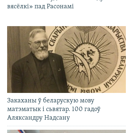
вясёлкі» пад Расонамі
Закаханы ў беларускую мову
матэматык і сьвятар. 100 гадоў
Аляксандру Надсану