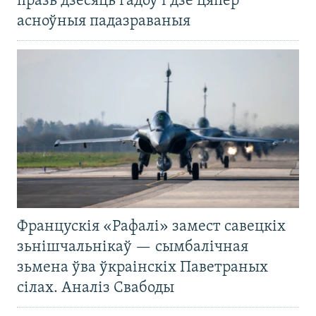
празь дзесяць гадоў і дзе цяпер
асноўныя падазраваныя
Францускія «Рафалі» замест савецкіх
зьнішчальнікаў — сымбалічная
зьмена ўва ўкраінскіх Паветраных
сілах. Аналіз Свабоды