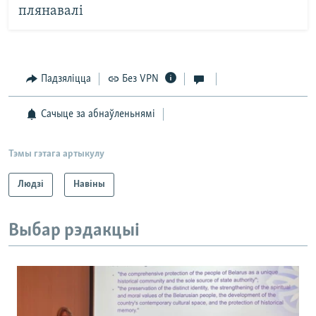
плянавалі
Падзяліцца
Без VPN
Сачыце за абнаўленьнямі
Тэмы гэтага артыкулу
Людзі
Навіны
Выбар рэдакцыі