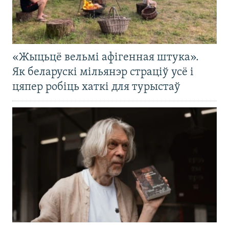
«Жыцьцё вельмі афігенная штука».
Як беларускі мільянэр страціў усё і
цяпер робіць хаткі для турыстаў