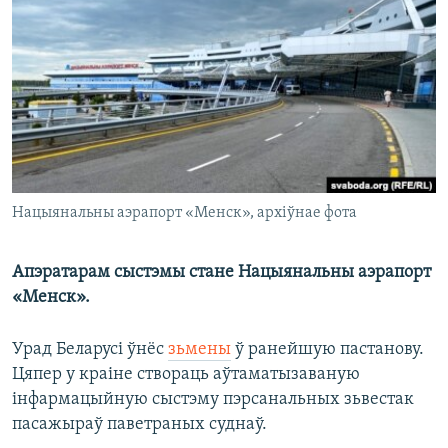
КУЛЬТУРА
МОВА
КАЛЯНДАР
НА ХВАЛЯХ СВАБОДЫ
Нацыянальны аэрапорт «Менск», архіўнае фота
Апэратарам сыстэмы стане Нацыянальны аэрапорт
«Менск».
Урад Беларусі ўнёс
зьмены
ў ранейшую пастанову.
Цяпер у краіне створаць аўтаматызаваную
інфармацыйную сыстэму пэрсанальных зьвестак
пасажыраў паветраных суднаў.