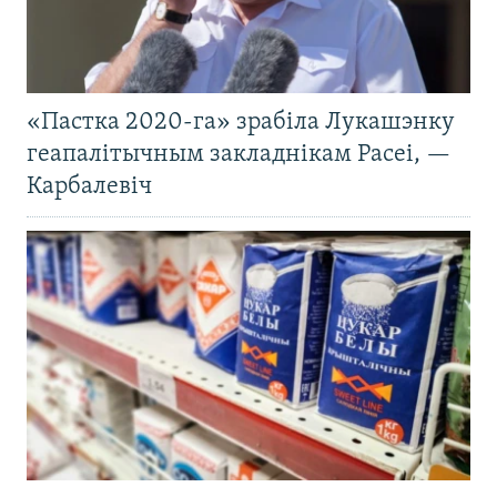
«Пастка 2020-га» зрабіла Лукашэнку
геапалітычным закладнікам Расеі, —
Карбалевіч