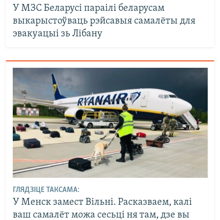
У МЗС Беларусі параілі беларусам
выкарыстоўваць рэйсавыя самалёты для
эвакуацыі зь Лібану
ГЛЯДЗІЦЕ ТАКСАМА:
У Менск замест Вільні. Расказваем, калі
ваш самалёт можа сесьці ня там, дзе вы