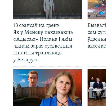
13 сэансаў на дзень.
Вызвалі
Як у Менску паказваюць
сем сут
«Адысэю» Нолана і якім
ўдзельн
чынам зараз сусьветныя
вясёлкі
кінагіты трапляюць
у Беларусь