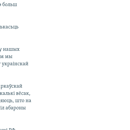
э больш
лькасьць
ку нашых
ам мы
ў украінскай
Харкаўскай
калькі вёсак,
ляюць, што на
Сіл абароны