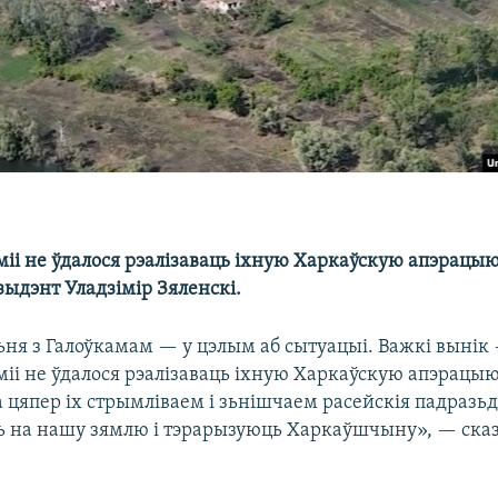
іі не ўдалося рэалізаваць іхную Харкаўскую апэрацыю,
зыдэнт Уладзімір Зяленскі.
ьня з Галоўкамам — у цэлым аб сытуацыі. Важкі вынік 
міі не ўдалося рэалізаваць іхную Харкаўскую апэрацыю
цяпер іх стрымліваем і зьнішчаем расейскія падразьд
ць на нашу зямлю і тэрарызуюць Харкаўшчыну», — сказа