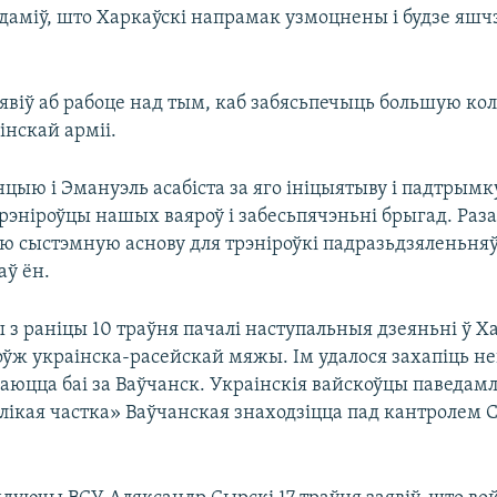
едаміў, што Харкаўскі напрамак узмоцнены і будзе яшч
явіў аб рабоце над тым, каб забясьпечыць большую ко
інскай арміі.
цыю і Эмануэль асабіста за яго ініцыятыву і падтрым
трэніроўцы нашых ваяроў і забесьпячэньні брыгад. Раз
ю сыстэмную аснову для трэніроўкі падразьдзяленьня
аў ён.
ы з раніцы 10 траўня пачалі наступальныя дзеяньні ў 
оўж украінска-расейскай мяжы. Ім удалося захапіць не
ваюцца баі за Ваўчанск. Украінскія вайскоўцы паведам
лікая частка» Ваўчанская знаходзіцца пад кантролем 