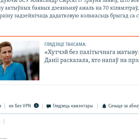
дуючы ВСУ Аляксандр Сырскі 17 траўня заявіў, што вой
у актыўных баявых дзеяньняў амаль на 70 кілямэтраў
раіну задзейнічаць дадатковую колькасьць брыгад са 
ГЛЯДЗІЦЕ ТАКСАМА:
«Хутчэй без палітычнага матыву
Даніі расказала, хто напаў на пр
а
Без VPN
Глядзець камэнтары
Сачыце за абна
ь