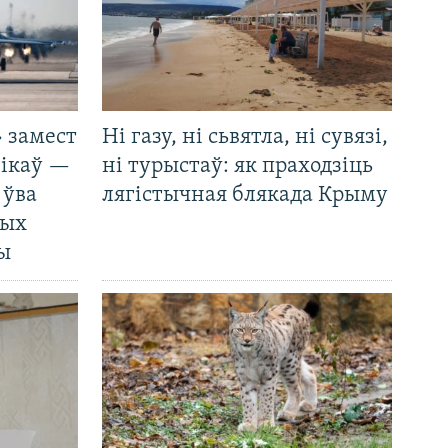
 замест
Ні газу, ні сьвятла, ні сувязі,
нікаў —
ні турыстаў: як праходзіць
 ўва
лягістычная блякада Крыму
ных
ды