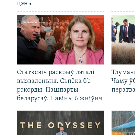
цэны
Статкевіч раскрыў дэталі
Тлумач
вызваленьня. Сьпёка б’е
Чаму ў
рэкорды. Пашпарты
ператв
беларусаў. Навіны 6 жніўня