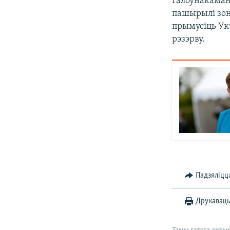
Галоўнакаман
пашырылі зон
прымусіць Ук
рэзэрву.
Падзяліцц
Друкавац