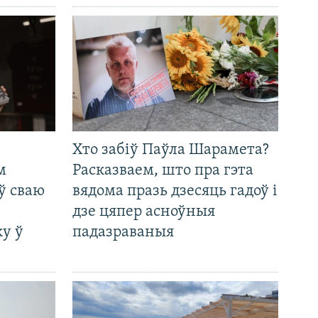
Хто забіў Паўла Шарамета?
м
Расказваем, што пра гэта
ў сваю
вядома празь дзесяць гадоў і
дзе цяпер асноўныя
у ў
падазраваныя