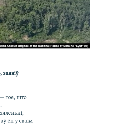
 заявіў
— тое, што
.
зяленьні,
ў ён у сваім