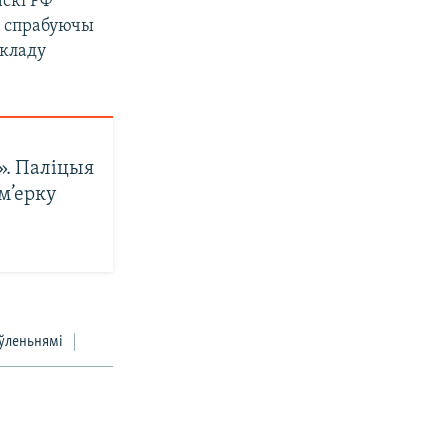
скі РФ
, спрабуючы
складу
». Паліцыя
эм’ерку
ўленьнямі