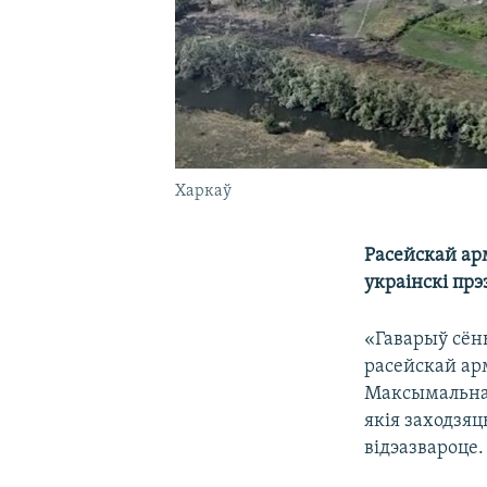
Харкаў
Расейскай арм
украінскі прэ
«Гаварыў сён
расейскай ар
Максымальна 
якія заходзя
відэазвароце.