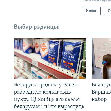
Тэмы гэтага арты
Навіны
У
Выбар рэдакцыі
Беларусь прадала ў Расею
Беларус
рэкордную колькасьць
Варшав
цукру. Ці хопіць яго самім
набор
беларусам і ці ня вырастуць