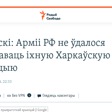
кі: Арміі РФ не ўдалося
заваць іхную Харкаўскую
ацыю
, 22:33
а
Без VPN
Глядзець камэнтары
 прыярытэтнай крыніцай ў Google