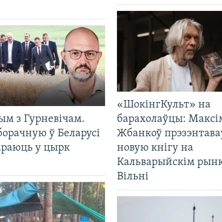
«ШокінгКульт» на
ым з Гурневічам.
барахолаўцы: Максі
борачную ў Беларусі
Жбанкоў прэзэнтава
араюць у цырк
новую кнігу на
Кальварыйскім рынк
Вільні