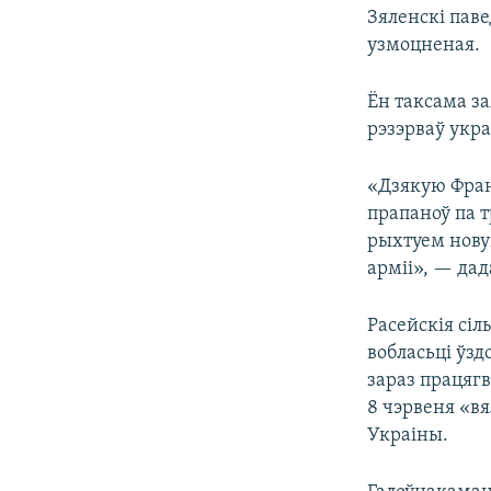
Зяленскі пав
узмоцненая.
Ён таксама за
рэзэрваў укра
«Дзякую Фран
прапаноў па 
рыхтуем нову
арміі», — дад
Расейскія сіл
вобласьці ўзд
зараз працяг
8 чэрвеня «вя
Украіны.