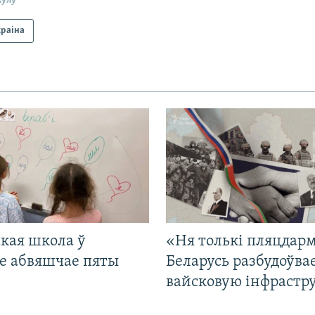
кулу
краіна
кая школа ў
«Ня толькі пляцдарм
е абвяшчае пяты
Беларусь разбудоўва
вайсковую інфрастр