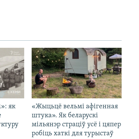
»: як
«Жыцьцё вельмі афігенная
е
штука». Як беларускі
уктуру
мільянэр страціў усё і цяпер
робіць хаткі для турыстаў