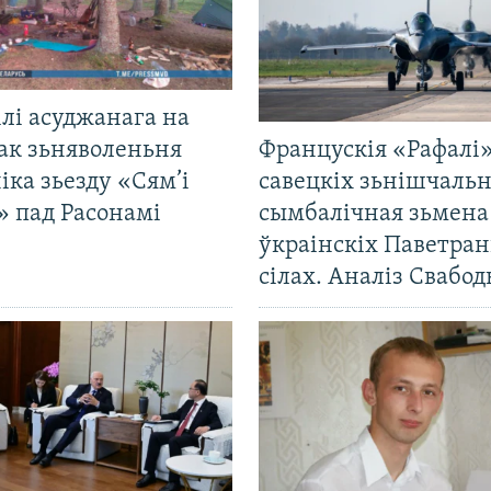
лі асуджанага на
ак зьняволеньня
Францускія «Рафалі»
іка зьезду «Сям’і
савецкіх зьнішчаль
» пад Расонамі
сымбалічная зьмена
ўкраінскіх Паветра
сілах. Аналіз Свабо