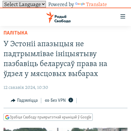
Powered by
Translate
Лінкі
ўнівэрсальнага
доступу
ПАЛІТЫКА
НАВІНЫ
Перайсьці
У Эстоніі апазыцыя не
да
ТОЛЬКІ НА СВАБОДЗЕ
УСЕ НАВІНЫ
падтрымлівае ініцыятыву
галоўнага
СУВЯЗЬ
ВІДЭА І ФОТА
ТЭСТЫ
зьместу
пазбавіць беларусаў права на
Перайсьці
ПАДПІСАЦЦА
ЛЮДЗІ
БЛОГІ
АБЫСЬЦІ БЛЯКАВАНЬНЕ
ўдзел у мясцовых выбарах
да
ПАЛІТЫКА
ГІСТОРЫЯ НА СВАБОДЗЕ
ПАДЗЯЛІЦЦА ІНФАРМАЦЫЯЙ
RSS
галоўнай
САЧЫЦЕ ЗА АБНАЎЛЕНЬНЯМІ
12 сакавік 2024, 10:30
навігацыі
ЭКАНОМІКА
ПАДКАСТЫ
ПАДКАСТЫ
Перайсьці
Падзяліцца
Без VPN
ВАЙНА
КНІГІ
FACEBOOK
да
БЕЛАРУСЫ НА ВАЙНЕ
АЎДЫЁКНІГІ
TWITTER
пошуку
Зрабіце Свабоду прыярытэтнай крыніцай ў Google
ПАЛІТВЯЗЬНІ
PREMIUM
Усе сайты РС/РСЭ