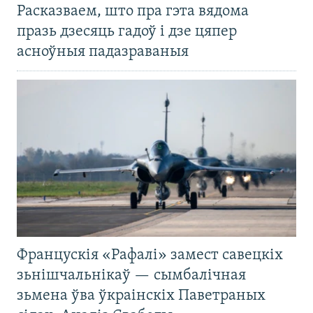
Расказваем, што пра гэта вядома
празь дзесяць гадоў і дзе цяпер
асноўныя падазраваныя
Францускія «Рафалі» замест савецкіх
зьнішчальнікаў — сымбалічная
зьмена ўва ўкраінскіх Паветраных