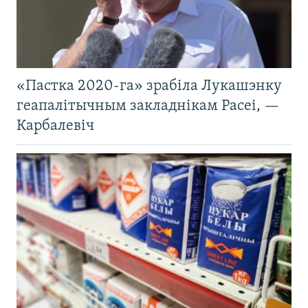
«Пастка 2020-га» зрабіла Лукашэнку
геапалітычным закладнікам Расеі, —
Карбалевіч