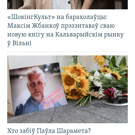
«ШокінгКульт» на барахолаўцы:
Максім Жбанкоў прэзэнтаваў сваю
новую кнігу на Кальварыйскім рынку
ў Вільні
Хто забіў Паўла Шарамета?