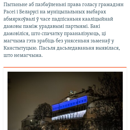
Пытаньне аб пазбаўленьні права голасу грамадзян
Расеі і Беларусі на муніцыпальных выбарах
абмяркоўвалі ў часе падпісаньня кааліцыйнай
дамовы паміж урадавымі партыямі. Бакі
дамовіліся, што спачатку прааналізуюць, ці
магчыма гэта зрабіць без унясеньня зьменаў у
Канстытуцыю. Пасьля дасьледаваньня выявілася,
што немагчыма.