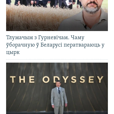
Тлумачым з Гурневічам. Чаму
ўборачную ў Беларусі ператвараюць у
цырк