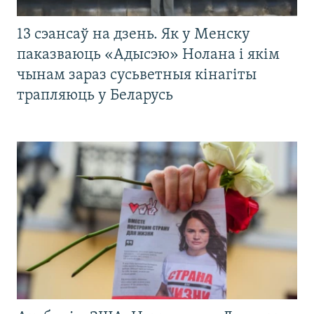
13 сэансаў на дзень. Як у Менску
паказваюць «Адысэю» Нолана і якім
чынам зараз сусьветныя кінагіты
трапляюць у Беларусь