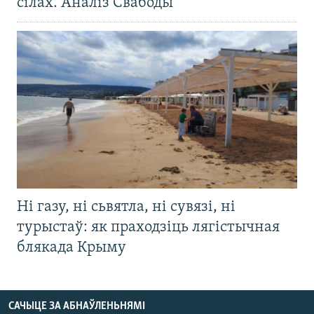
сілах. Аналіз Свабоды
Ні газу, ні сьвятла, ні сувязі, ні
турыстаў: як праходзіць лягістычная
блякада Крыму
САЧЫЦЕ ЗА АБНАЎЛЕНЬНЯМІ