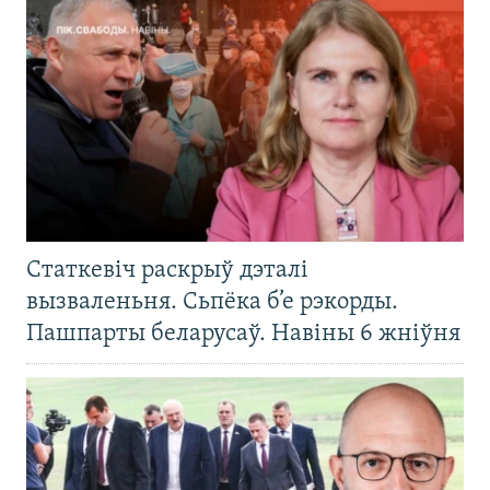
Статкевіч раскрыў дэталі
вызваленьня. Сьпёка б’е рэкорды.
Пашпарты беларусаў. Навіны 6 жніўня