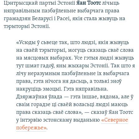
Цэнтрысцкай партыі Эстоніі
Яан Тоотс
лічыць
няправільным пазбаўленьне выбарчага права
грамадзян Беларусі і Расеі, якія стала жывуць на
тэрыторыі Эстоніі.
«Усюды ў сьвеце так, што людзі, якія жывуць
на сваёй тэрыторыі, могуць сказаць сваё слова
на мясцовых выбарах. Усе гэтыя людзі жывуць
тут шмат гадоў, яны жыхары Эстоніі. Так што я
лічу неразумным пазбаўленьне іх выбарчага
права, гэта нічога ня дасьць, а толькі зноў
накруціць эмоцыі. Гэта няправільна.
Дзяржаўная ўлада — гэта іншае, вядома, але ў
сваім горадзе ці сваёй воласьці людзі маюць
права сказаць сваё слова», — сказаў Яан Тоотс
у інтэрвію эстонскаму выданьню
«Северное
побережье»
.