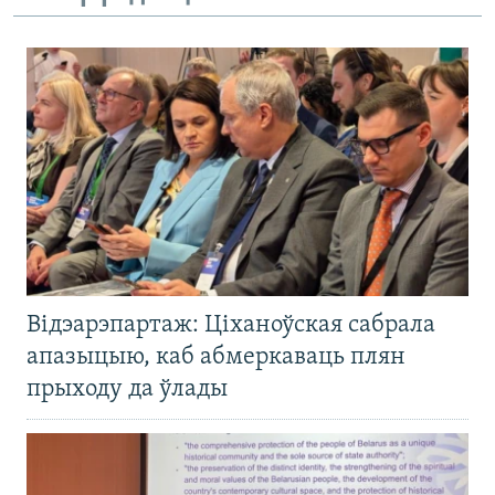
Відэарэпартаж: Ціханоўская сабрала
апазыцыю, каб абмеркаваць плян
прыходу да ўлады