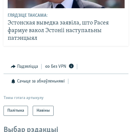
ГЛЯДЗІЦЕ ТАКСАМА:
Эстонская выведка заявіла, што Расея
фармуе вакол Эстоніі наступальны
патэнцыял
Падзяліцца
Без VPN
Сачыце за абнаўленьнямі
Тэмы гэтага артыкулу
Палітыка
Навіны
Выбар рэдакцыі