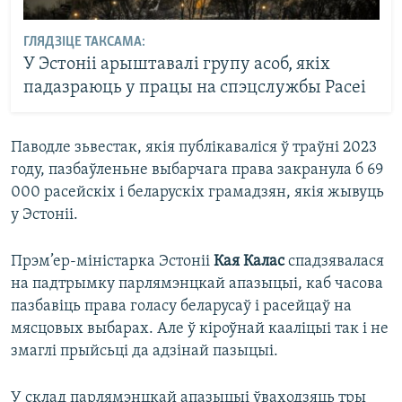
ГЛЯДЗІЦЕ ТАКСАМА:
У Эстоніі арыштавалі групу асоб, якіх
падазраюць у працы на спэцслужбы Расеі
Паводле зьвестак, якія публікаваліся ў траўні 2023
году, пазбаўленьне выбарчага права закранула б 69
000 расейскіх і беларускіх грамадзян, якія жывуць
у Эстоніі.
Прэм’ер-міністарка Эстоніі
Кая Калас
спадзявалася
на падтрымку парлямэнцкай апазыцыі, каб часова
пазбавіць права голасу беларусаў і расейцаў на
мясцовых выбарах. Але ў кіроўнай кааліцыі так і не
змаглі прыйсьці да адзінай пазыцыі.
У склад парлямэнцкай апазыцыі ўваходзяць тры