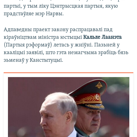
партыі, у тым ліку Цэнтрысцкая партыя, якую
прадстаўляе мэр Нарвы.
Адпаведны праект закону распрацавалі пад
кіраўніцтвам міністра юстыцыі
Кальле Лаанэта
(Партыя рэформаў) летась у жніўні. Пазьней у
кааліцыі заявілі, што гэта немагчыма зрабіць бязь
зьменаў у Канстытуцыі.