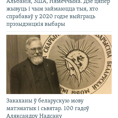
Альбанія, ЗША, Нямеччына. Дзе цяпер
жывуць і чым займаюцца тыя, хто
спрабаваў у 2020 годзе выйграць
прэзыдэнцкія выбары
Закаханы ў беларускую мову
матэматык і сьвятар. 100 гадоў
Аляксандру Надсану