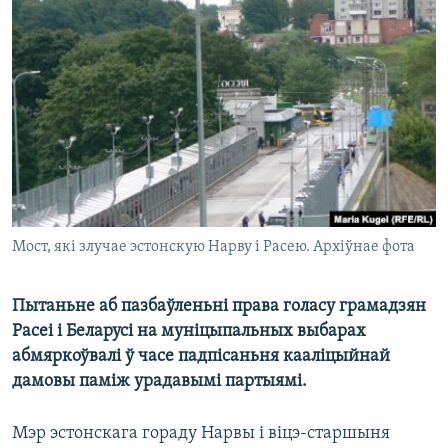
КУЛЬТУРА
МОВА
КАЛЯНДАР
НА ХВАЛЯХ СВАБОДЫ
Мост, які злучае эстонскую Нарву і Расею. Архіўнае фота
Пытаньне аб пазбаўленьні права голасу грамадзян
Расеі і Беларусі на муніцыпальных выбарах
абмяркоўвалі ў часе падпісаньня кааліцыйнай
дамовы паміж урадавымі партыямі.
Мэр эстонскага гораду Нарвы і віцэ-старшыня