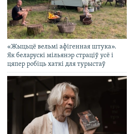
«Жыцьцё вельмі афігенная штука».
Як беларускі мільянэр страціў усё і
цяпер робіць хаткі для турыстаў