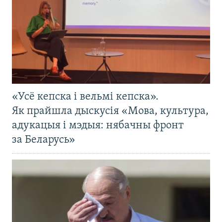
«Усё кепска і вельмі кепска».
Як прайшла дыскусія «Мова, культура,
адукацыя і мэдыя: нябачны фронт
за Беларусь»