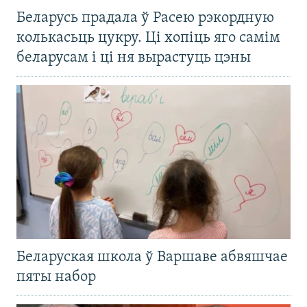
Беларусь прадала ў Расею рэкордную
колькасьць цукру. Ці хопіць яго самім
беларусам і ці ня вырастуць цэны
Беларуская школа ў Варшаве абвяшчае
пяты набор