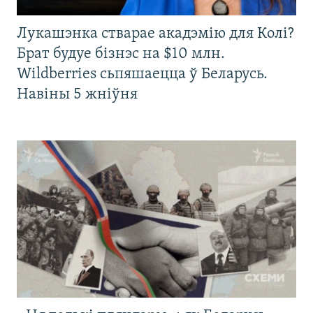
Лукашэнка стварае акадэмію для Колі?
Брат будуе бізнэс на $10 млн.
Wildberries сьпяшаецца ў Беларусь.
Навіны 5 жніўня