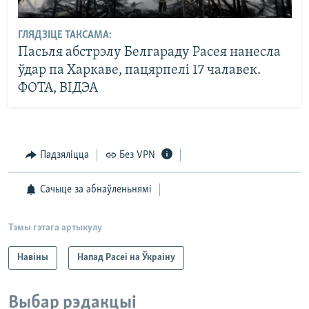
ГЛЯДЗІЦЕ ТАКСАМА:
Пасьля абстрэлу Белгараду Расея нанесла
ўдар па Харкаве, пацярпелі 17 чалавек.
ФОТА, ВІДЭА
Падзяліцца
Без VPN
Сачыце за абнаўленьнямі
Тэмы гэтага артыкулу
Навіны
Напад Расеі на Ўкраіну
Выбар рэдакцыі