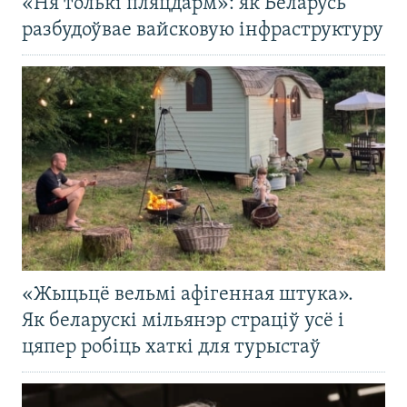
«Ня толькі пляцдарм»: як Беларусь
разбудоўвае вайсковую інфраструктуру
«Жыцьцё вельмі афігенная штука».
Як беларускі мільянэр страціў усё і
цяпер робіць хаткі для турыстаў