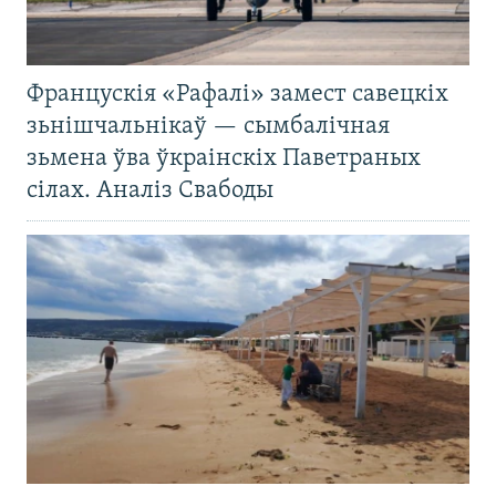
Францускія «Рафалі» замест савецкіх
зьнішчальнікаў — сымбалічная
зьмена ўва ўкраінскіх Паветраных
сілах. Аналіз Свабоды