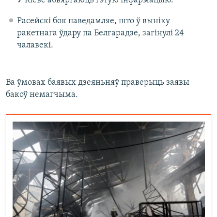
У Кіеве абвяргаюць гэтую інфармацыю.
Расейскі бок паведамляе, што ў выніку
ракетнага ўдару па Белгарадзе, загінулі 24
чалавекі.
Ва ўмовах баявых дзеяньняў праверыць заявы
бакоў немагчыма.