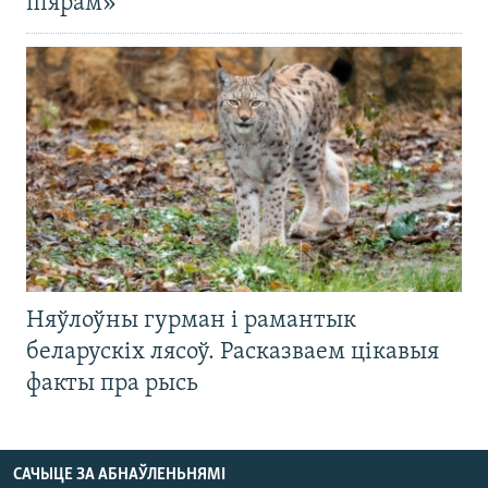
піярам»
Няўлоўны гурман і рамантык
беларускіх лясоў. Расказваем цікавыя
факты пра рысь
САЧЫЦЕ ЗА АБНАЎЛЕНЬНЯМІ