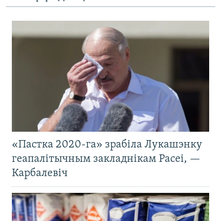
«Пастка 2020-га» зрабіла Лукашэнку
геапалітычным закладнікам Расеі, —
Карбалевіч