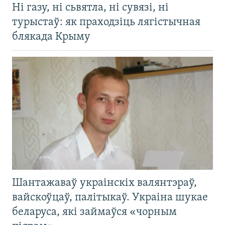
Ні газу, ні сьвятла, ні сувязі, ні
турыстаў: як праходзіць лягістычная
блякада Крыму
Шантажаваў украінскіх валянтэраў,
вайскоўцаў, палітыкаў. Украіна шукае
беларуса, які займаўся «чорным