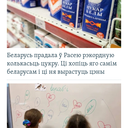
Беларусь прадала ў Расею рэкордную
колькасьць цукру. Ці хопіць яго самім
беларусам і ці ня вырастуць цэны