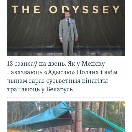
13 сэансаў на дзень. Як у Менску
паказваюць «Адысэю» Нолана і якім
чынам зараз сусьветныя кінагіты
трапляюць у Беларусь