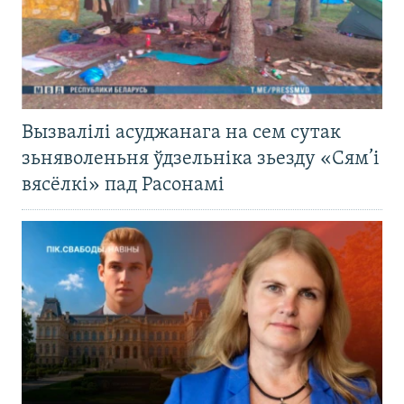
Вызвалілі асуджанага на сем сутак
зьняволеньня ўдзельніка зьезду «Сям’і
вясёлкі» пад Расонамі