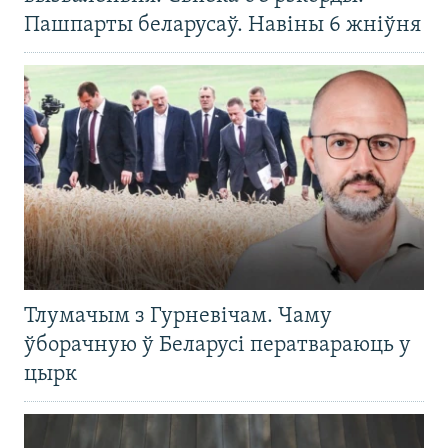
Пашпарты беларусаў. Навіны 6 жніўня
Тлумачым з Гурневічам. Чаму
ўборачную ў Беларусі ператвараюць у
цырк