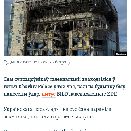
КУЛЬТУРА
МОВА
КАЛЯНДАР
НА ХВАЛЯХ СВАБОДЫ
Будынак гатэлю пасьля абстрэлу
Сем супрацоўнікаў тэлекампаніі знаходзіліся ў
гатэлі Kharkiv Palace у той час, калі па будынку быў
нанесены ўдар,
цытуе
BILD паведамленьне ZDF.
Украінскага перакладчыка сур'ёзна параніла
аскепкамі, таксама паранены ахоўнік.