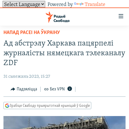
Powered by
Translate
Лінкі
ўнівэрсальнага
доступу
НАПАД РАСЕІ НА ЎКРАІНУ
НАВІНЫ
Перайсьці
Ад абстрэлу Харкава пацярпелі
да
ТОЛЬКІ НА СВАБОДЗЕ
УСЕ НАВІНЫ
журналісты нямецкага тэлеканалу
галоўнага
СУВЯЗЬ
ВІДЭА І ФОТА
ТЭСТЫ
зьместу
ZDF
Перайсьці
ПАДПІСАЦЦА
ЛЮДЗІ
БЛОГІ
АБЫСЬЦІ БЛЯКАВАНЬНЕ
да
31 сьнежань 2023, 15:27
ПАЛІТЫКА
ГІСТОРЫЯ НА СВАБОДЗЕ
ПАДЗЯЛІЦЦА ІНФАРМАЦЫЯЙ
RSS
галоўнай
САЧЫЦЕ ЗА АБНАЎЛЕНЬНЯМІ
Падзяліцца
Без VPN
навігацыі
ЭКАНОМІКА
ПАДКАСТЫ
ПАДКАСТЫ
Перайсьці
ВАЙНА
КНІГІ
FACEBOOK
да
Зрабіце Свабоду прыярытэтнай крыніцай ў Google
БЕЛАРУСЫ НА ВАЙНЕ
АЎДЫЁКНІГІ
TWITTER
пошуку
ПАЛІТВЯЗЬНІ
PREMIUM
Усе сайты РС/РСЭ