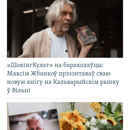
«ШокінгКульт» на барахолаўцы:
Максім Жбанкоў прэзэнтаваў сваю
новую кнігу на Кальварыйскім рынку
ў Вільні