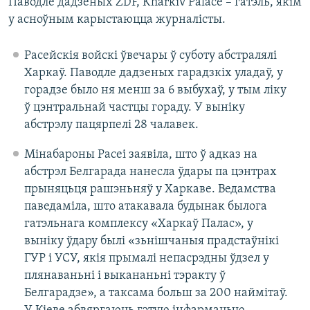
Паводле дадзеных ZDF, Kharkiv Palace – гатэль, якім
у асноўным карыстаюцца журналісты.
Расейскія войскі ўвечары ў суботу абстралялі
Харкаў. Паводле дадзеных гарадзкіх уладаў, у
горадзе было ня менш за 6 выбухаў, у тым ліку
ў цэнтральнай частцы гораду. У выніку
абстрэлу пацярпелі 28 чалавек.
Мінабароны Расеі заявіла, што ў адказ на
абстрэл Белгарада нанесла ўдары па цэнтрах
прыняцьця рашэньняў у Харкаве. Ведамства
паведаміла, што атакавала будынак былога
гатэльнага комплексу «Харкаў Палас», у
выніку ўдару былі «зьнішчаныя прадстаўнікі
ГУР і УСУ, якія прымалі непасрэдны ўдзел у
плянаваньні і выкананьні тэракту ў
Белгарадзе», а таксама больш за 200 наймітаў.