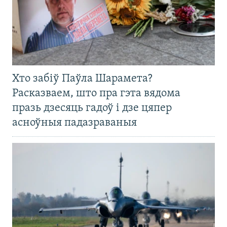
Хто забіў Паўла Шарамета?
Расказваем, што пра гэта вядома
празь дзесяць гадоў і дзе цяпер
асноўныя падазраваныя