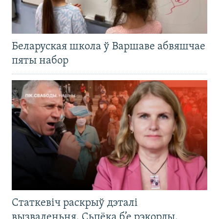
Беларуская школа ў Варшаве абвяшчае
пяты набор
Статкевіч раскрыў дэталі
вызваленьня. Сьпёка б’е рэкорды.