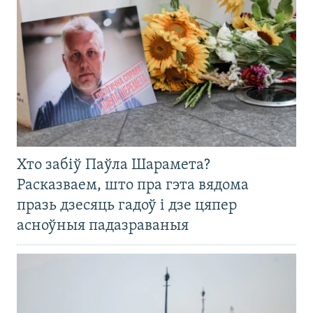
Хто забіў Паўла Шарамета?
Расказваем, што пра гэта вядома
празь дзесяць гадоў і дзе цяпер
асноўныя падазраваныя