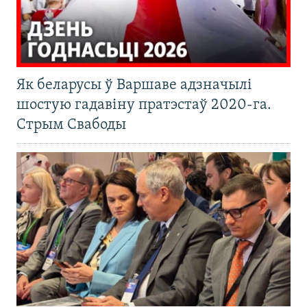
Як беларусы ў Варшаве адзначылі
шостую гадавіну пратэстаў 2020-га.
Стрым Свабоды