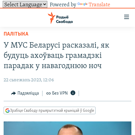
Powered by
Translate
Лінкі
ўнівэрсальнага
доступу
ПАЛІТЫКА
НАВІНЫ
Перайсьці
У МУС Беларусі расказалі, як
да
ТОЛЬКІ НА СВАБОДЗЕ
УСЕ НАВІНЫ
будуць ахоўваць грамадзкі
галоўнага
СУВЯЗЬ
ВІДЭА І ФОТА
ТЭСТЫ
зьместу
парадак у навагоднюю ноч
Перайсьці
ПАДПІСАЦЦА
ЛЮДЗІ
БЛОГІ
АБЫСЬЦІ БЛЯКАВАНЬНЕ
да
22 сьнежань 2023, 12:06
ПАЛІТЫКА
ГІСТОРЫЯ НА СВАБОДЗЕ
ПАДЗЯЛІЦЦА ІНФАРМАЦЫЯЙ
RSS
галоўнай
САЧЫЦЕ ЗА АБНАЎЛЕНЬНЯМІ
Падзяліцца
Без VPN
навігацыі
ЭКАНОМІКА
ПАДКАСТЫ
ПАДКАСТЫ
Перайсьці
ВАЙНА
КНІГІ
FACEBOOK
да
Зрабіце Свабоду прыярытэтнай крыніцай ў Google
БЕЛАРУСЫ НА ВАЙНЕ
АЎДЫЁКНІГІ
TWITTER
пошуку
ПАЛІТВЯЗЬНІ
PREMIUM
Усе сайты РС/РСЭ