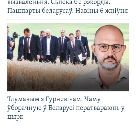
вызваленьня. Сьпёка б’е рэкорды.
Пашпарты беларусаў. Навіны 6 жніўня
Тлумачым з Гурневічам. Чаму
ўборачную ў Беларусі ператвараюць у
цырк