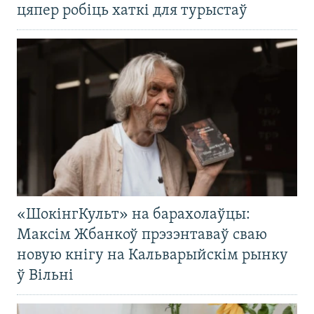
цяпер робіць хаткі для турыстаў
«ШокінгКульт» на барахолаўцы:
Максім Жбанкоў прэзэнтаваў сваю
новую кнігу на Кальварыйскім рынку
ў Вільні