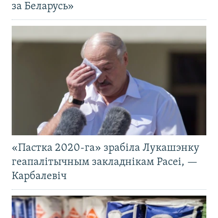
за Беларусь»
«Пастка 2020-га» зрабіла Лукашэнку
геапалітычным закладнікам Расеі, —
Карбалевіч