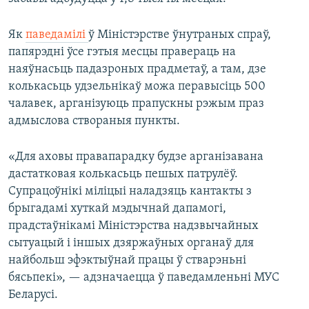
Як
паведамілі
ў Міністэрстве ўнутраных спраў,
папярэдні ўсе гэтыя месцы правераць на
наяўнасьць падазроных прадметаў, а там, дзе
колькасьць удзельнікаў можа перавысіць 500
чалавек, арганізуюць прапускны рэжым праз
адмыслова створаныя пункты.
«Для аховы правапарадку будзе арганізавана
дастатковая колькасьць пешых патрулёў.
Супрацоўнікі міліцыі наладзяць кантакты з
брыгадамі хуткай мэдычнай дапамогі,
прадстаўнікамі Міністэрства надзвычайных
сытуацый і іншых дзяржаўных органаў для
найбольш эфэктыўнай працы ў стварэньні
бясьпекі», — адзначаецца ў паведамленьні МУС
Беларусі.