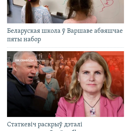
Беларуская школа ў Варшаве абвяшчае
пяты набор
Статкевіч раскрыў дэталі