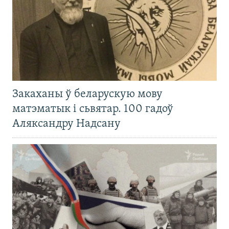
Закаханы ў беларускую мову
матэматык і сьвятар. 100 гадоў
Аляксандру Надсану