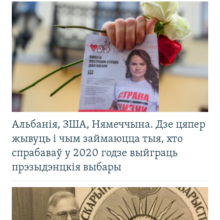
Альбанія, ЗША, Нямеччына. Дзе цяпер
жывуць і чым займаюцца тыя, хто
спрабаваў у 2020 годзе выйграць
прэзыдэнцкія выбары