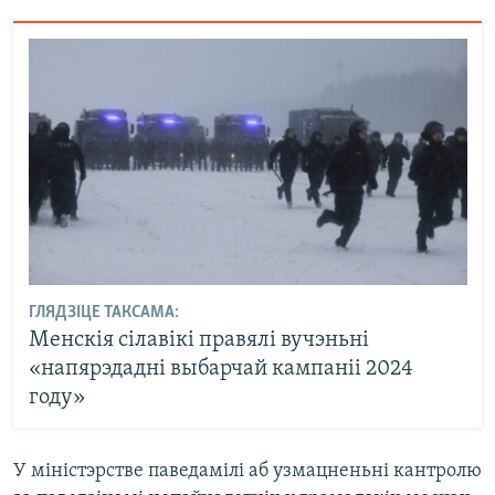
ГЛЯДЗІЦЕ ТАКСАМА:
Менскія сілавікі правялі вучэньні
«напярэдадні выбарчай кампаніі 2024
году»
У міністэрстве паведамілі аб узмацненьні кантролю