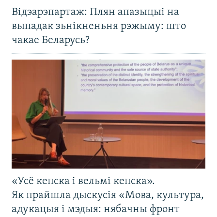
Відэарэпартаж: Плян апазыцыі на
выпадак зьнікненьня рэжыму: што
чакае Беларусь?
«Усё кепска і вельмі кепска».
Як прайшла дыскусія «Мова, культура,
адукацыя і мэдыя: нябачны фронт