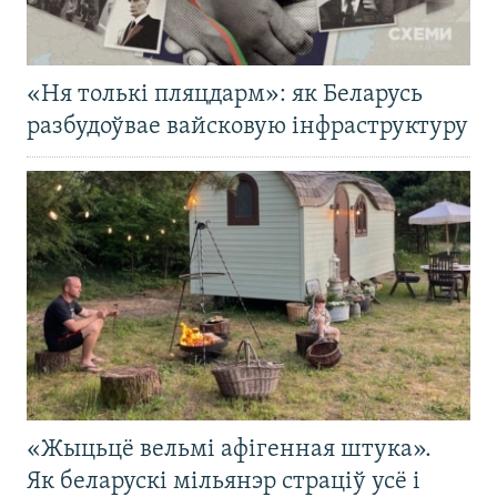
«Ня толькі пляцдарм»: як Беларусь
разбудоўвае вайсковую інфраструктуру
«Жыцьцё вельмі афігенная штука».
Як беларускі мільянэр страціў усё і