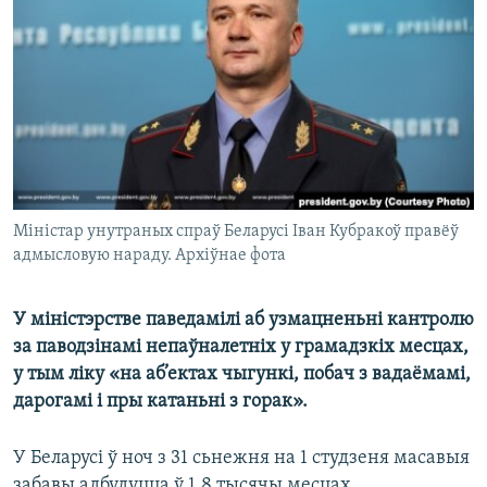
КУЛЬТУРА
МОВА
КАЛЯНДАР
НА ХВАЛЯХ СВАБОДЫ
Міністар унутраных спраў Беларусі Іван Кубракоў правёў
адмысловую нараду. Архіўнае фота
У міністэрстве паведамілі аб узмацненьні кантролю
за паводзінамі непаўналетніх у грамадзкіх месцах,
у тым ліку «на аб’ектах чыгункі, побач з вадаёмамі,
дарогамі і пры катаньні з горак».
У Беларусі ў ноч з 31 сьнежня на 1 студзеня масавыя
забавы адбудуцца ў 1,8 тысячы месцах.