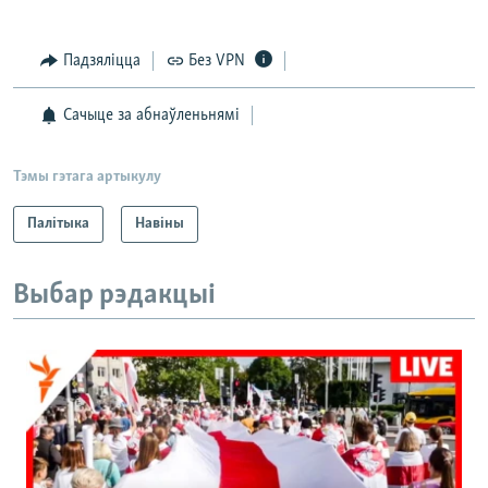
Падзяліцца
Без VPN
Сачыце за абнаўленьнямі
Тэмы гэтага артыкулу
Палітыка
Навіны
Выбар рэдакцыі