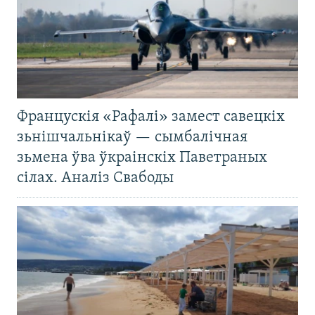
Францускія «Рафалі» замест савецкіх
зьнішчальнікаў — сымбалічная
зьмена ўва ўкраінскіх Паветраных
сілах. Аналіз Свабоды