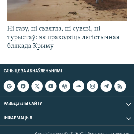
Ні газу, ні сьвятла, ні сувязі, ні
турыстаў: як праходзіць лягістычная
блякада Крыму
САЧЫЦЕ ЗА АБНАЎЛЕНЬНЯМІ
РАЗЬДЗЕЛЫ САЙТУ
ІНФАРМАЦЫЯ
Радыё Свабода © 2026 РС | Усе правы захаваныя.