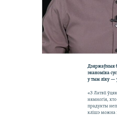
Дзяржаўныя б
эканоміка сус
у тым ліку — 
«З Латвіі ўця
нямногія, хто
прадукты неп
клішэ можна в