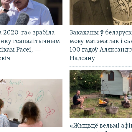
 2020-га» зрабіла
Закаханы ў беларус
нку геапалітычным
мову матэматык і сь
ікам Расеі, —
100 гадоў Аляксандр
евіч
Надсану
«Жыцьцё вельмі афі