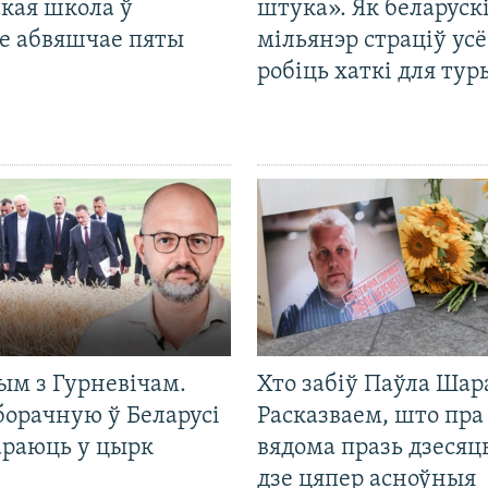
кая школа ў
штука». Як беларуск
е абвяшчае пяты
мільянэр страціў усё
робіць хаткі для тур
ым з Гурневічам.
Хто забіў Паўла Шар
борачную ў Беларусі
Расказваем, што пра
араюць у цырк
вядома празь дзесяць
дзе цяпер асноўныя