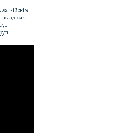
, латвійскім
прыкладных
тут
усі: