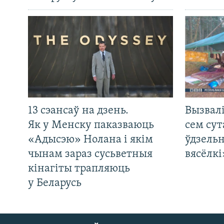
13 сэансаў на дзень.
Вызвалі
Як у Менску паказваюць
сем сут
«Адысэю» Нолана і якім
ўдзельн
чынам зараз сусьветныя
вясёлкі
кінагіты трапляюць
у Беларусь