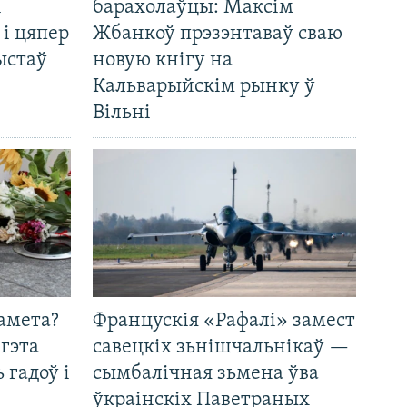
і
барахолаўцы: Максім
 і цяпер
Жбанкоў прэзэнтаваў сваю
ыстаў
новую кнігу на
Кальварыйскім рынку ў
Вільні
амета?
Францускія «Рафалі» замест
 гэта
савецкіх зьнішчальнікаў —
 гадоў і
сымбалічная зьмена ўва
ўкраінскіх Паветраных