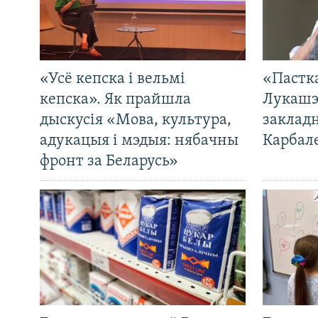
«Усё кепска і вельмі
«Пастка
кепска». Як прайшла
Лукашэ
дыскусія «Мова, культура,
закладн
адукацыя і мэдыя: нябачны
Карбал
фронт за Беларусь»