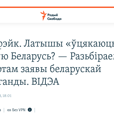
эйк. Латышы «ўцякаюць
ую Беларусь? — Разьбірае
ртам заявы беларускай
ганды. ВІДЭА
, 18:01
а
Без VPN