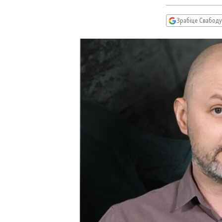
КАЛЯНДАР
НА ХВАЛЯХ СВАБОДЫ
Зрабіце Свабоду