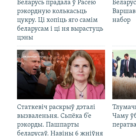
Беларусь прадала ў Расею
Беларус
рэкордную колькасьць
Варшав
цукру. Ці хопіць яго самім
набор
беларусам і ці ня вырастуць
цэны
Статкевіч раскрыў дэталі
Тлумач
вызваленьня. Сьпёка б’е
Чаму ў
рэкорды. Пашпарты
ператв
беларусаў. Навіны 6 жніўня