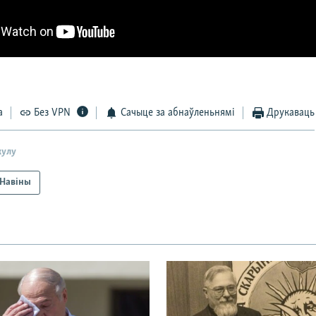
а
Без VPN
Сачыце за абнаўленьнямі
Друкаваць
кулу
Навіны