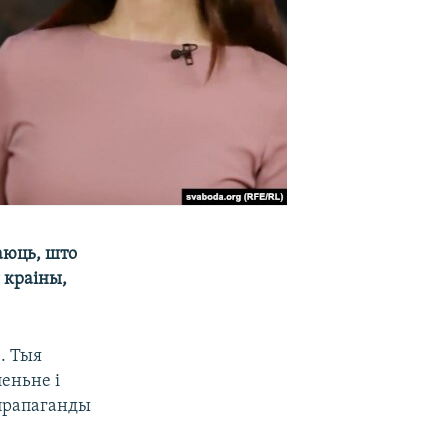
аюць, што
 краіны,
е. Тыя
леньне і
 прапаганды