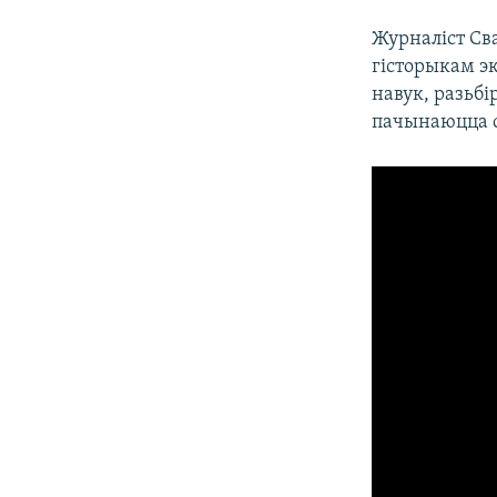
Журналіст С
гісторыкам э
навук, разьбі
пачынаюцца с