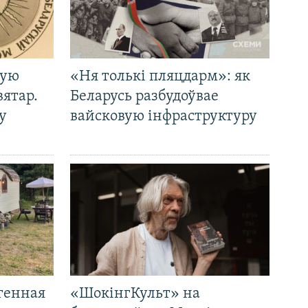
кую
«Ня толькі пляцдарм»: як
вятар.
Беларусь разбудоўвае
у
вайсковую інфраструктуру
генная
«ШокінгКульт» на