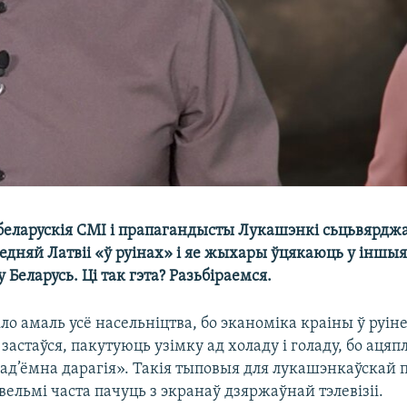
еларускія СМІ і прапагандысты Лукашэнкі сьцьвярдж
едняй Латвіі «ў руінах» і яе жыхары ўцякаюць у іншыя
у Беларусь. Ці так гэта? Разьбіраемся.
кло амаль усё насельніцтва, бо эканоміка краіны ў руін
 застаўся, пакутуюць узімку ад холаду і голаду, бо ацяп
ад’ёмна дарагія». Такія тыповыя для лукашэнкаўскай
ельмі часта пачуць з экранаў дзяржаўнай тэлевізіі.