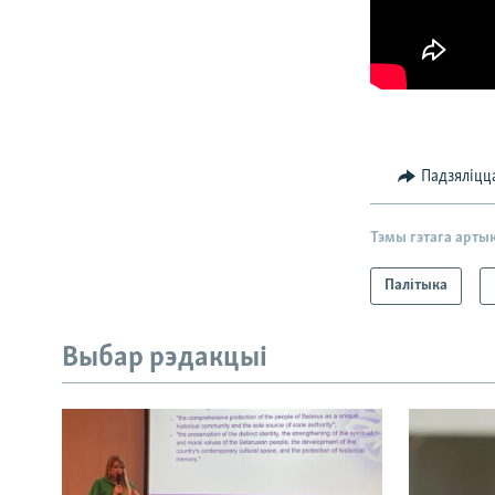
Падзяліцц
Тэмы гэтага арты
Палітыка
Выбар рэдакцыі