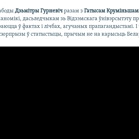
вабоды
Дзьмітры Гурневіч
разам з
Гатысам Круміньшам
каномікі, дасьледчыкам зь Відзэмскага ўнівэрсытэту 
раюцца ў фактах і лічбах, агучаных прапагандыстамі. І 
юрпрызы ў статыстыцы, прычым не на карысьць Белар