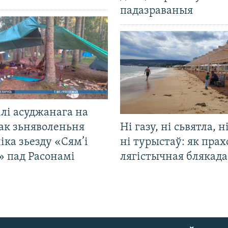
падазраваныя
лі асуджанага на
ак зьняволеньня
Ні газу, ні сьвятла, н
іка зьезду «Сям’і
ні турыстаў: як прах
» пад Расонамі
лягістычная блякад