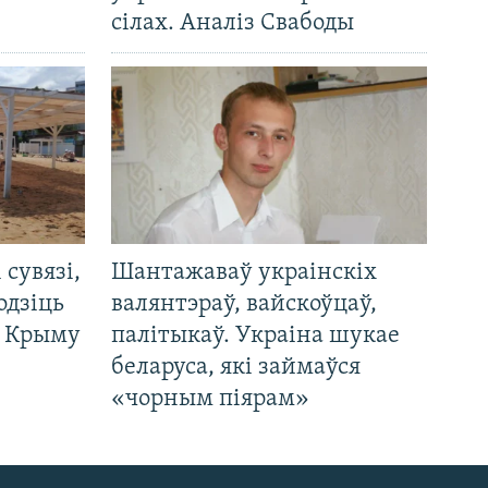
сілах. Аналіз Свабоды
і сувязі,
Шантажаваў украінскіх
одзіць
валянтэраў, вайскоўцаў,
а Крыму
палітыкаў. Украіна шукае
беларуса, які займаўся
«чорным піярам»