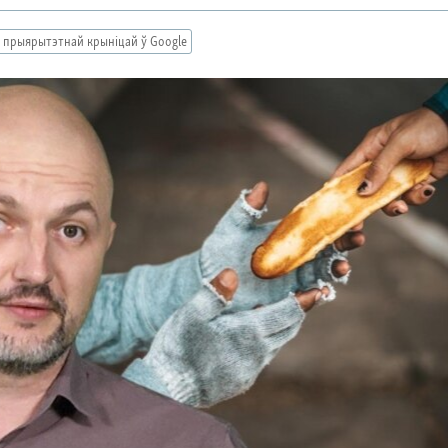
 прыярытэтнай крыніцай ў Google