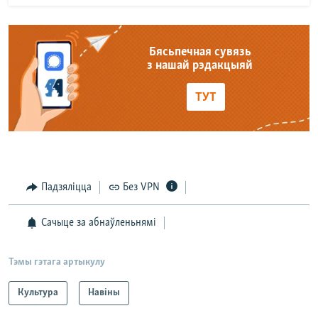
Бясьпечная сувязь
з нашай рэдакцыяй
ТУТ
Падзяліцца
Без VPN
Сачыце за абнаўленьнямі
Тэмы гэтага артыкулу
Культура
Навіны