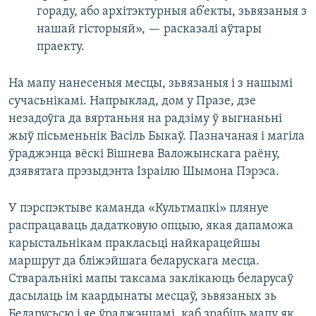
гораду, або архітэктурныя аб’екты, зьвязаныя з
нашай гісторыяй», — расказалі аўтары
праекту.
На мапу нанесеныя месцы, зьвязаныя і з нашымі
сучасьнікамі. Напрыклад, дом у Празе, дзе
незадоўга да вяртаньня на радзіму ў выгнаньні
жыў пісьменьнік Васіль Быкаў. Пазначаная і магіла
ўраджэнца вёскі Вішнева Валожынскага раёну,
дзявятага прэзыдэнта Ізраілю Шымона Пэрэса.
У пэрспэктыве каманда «Культмапкі» плянуе
распрацаваць дадатковую опцыю, якая дапаможа
карыстальнікам пракласьці найкарацейшы
маршрут да бліжэйшага беларускага месца.
Стваральнікі мапы таксама заклікаюць беларусаў
дасылаць ім каардынаты месцаў, зьвязаных зь
Беларусьсю і яе ўраджэнцамі, каб зрабіць мапу як