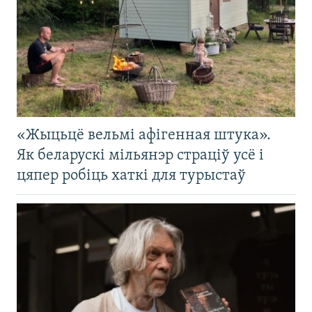
«Жыцьцё вельмі афігенная штука».
Як беларускі мільянэр страціў усё і
цяпер робіць хаткі для турыстаў