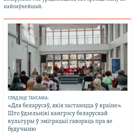
найпаўнейшай.
ГЛЯДЗІЦЕ ТАКСАМА:
«Для беларусаў, якія застаюцца ў краіне».
Што ўдзельнікі кангрэсу беларускай
культуры ў эміграцыі гавораць пра яе
будучыню