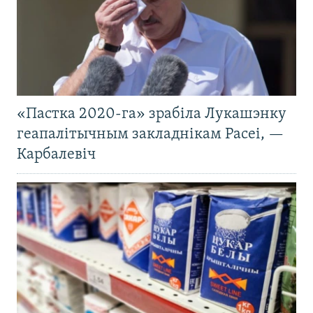
«Пастка 2020-га» зрабіла Лукашэнку
геапалітычным закладнікам Расеі, —
Карбалевіч