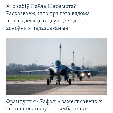
Хто забіў Паўла Шарамета?
Расказваем, што пра гэта вядома
празь дзесяць гадоў і дзе цяпер
асноўныя падазраваныя
Францускія «Рафалі» замест савецкіх
зьнішчальнікаў — сымбалічная