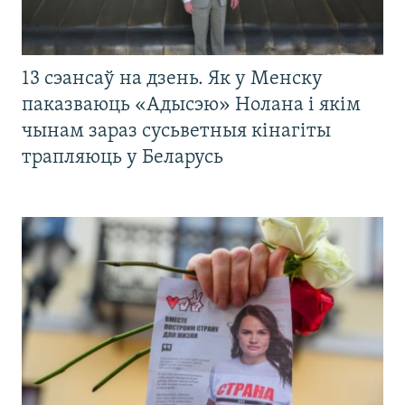
13 сэансаў на дзень. Як у Менску
паказваюць «Адысэю» Нолана і якім
чынам зараз сусьветныя кінагіты
трапляюць у Беларусь