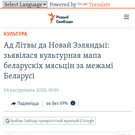
Powered by
Translate
Лінкі
ўнівэрсальнага
доступу
КУЛЬТУРА
НАВІНЫ
Перайсьці
Ад Літвы да Новай Зэляндыі:
да
ТОЛЬКІ НА СВАБОДЗЕ
УСЕ НАВІНЫ
зьявілася культурная мапа
галоўнага
СУВЯЗЬ
ВІДЭА І ФОТА
ТЭСТЫ
зьместу
беларускіх мясьцін за межамі
Перайсьці
ПАДПІСАЦЦА
ЛЮДЗІ
БЛОГІ
АБЫСЬЦІ БЛЯКАВАНЬНЕ
Беларусі
да
ПАЛІТЫКА
ГІСТОРЫЯ НА СВАБОДЗЕ
ПАДЗЯЛІЦЦА ІНФАРМАЦЫЯЙ
RSS
галоўнай
САЧЫЦЕ ЗА АБНАЎЛЕНЬНЯМІ
05 кастрычнік 2023, 19:30
навігацыі
ЭКАНОМІКА
ПАДКАСТЫ
ПАДКАСТЫ
Перайсьці
Падзяліцца
Без VPN
ВАЙНА
КНІГІ
FACEBOOK
да
БЕЛАРУСЫ НА ВАЙНЕ
АЎДЫЁКНІГІ
TWITTER
пошуку
Зрабіце Свабоду прыярытэтнай крыніцай ў Google
ПАЛІТВЯЗЬНІ
PREMIUM
Усе сайты РС/РСЭ