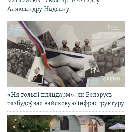
матэматык і сьвятар. 100 гадоў
Аляксандру Надсану
«Ня толькі пляцдарм»: як Беларусь
разбудоўвае вайсковую інфраструктуру