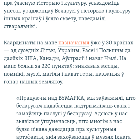
пра ўласную гісторыю і культуру, усьвядоміць
унёсак ураджэнцаў Беларусі ў гісторыю і культуру
іншых краінаў і ўсяго сьвету, паведамілі
стваральнікі.
Каардынаты на мапе
пазначаныя
ўжо ў 30 краінах
— ад суседніх Літвы, Украіны, Расеі і Польшчы да
далёкіх ЗША, Канады, Аўстраліі і нават Чылі. На
мапе больш за 220 пунктаў: знакавыя месцы,
помнікі, музэі, магілы і нават горы, названыя ў
гонар нашых землякоў.
«Працуючы над BYMAPKA, мы заўважылі, што
беларусам падабаецца падтрымліваць сваіх і
замаўляць паслугі ў беларусаў. Адсюль у нас
зьявілася ўпэўненасьць, што многім з нас
будзе цікава даведацца пра культурныя
артэфакты, якія захоўваюцца ў музэях іхнага