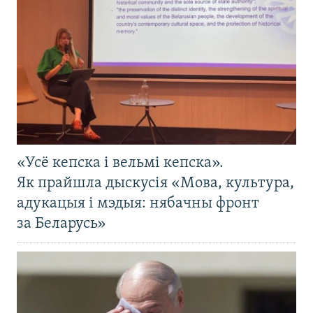
«Усё кепска і вельмі кепска».
Як прайшла дыскусія «Мова, культура,
адукацыя і мэдыя: нябачны фронт
за Беларусь»