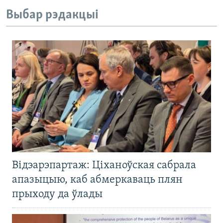
Выбар рэдакцыі
Відэарэпартаж: Ціханоўская сабрала
апазыцыю, каб абмеркаваць плян
прыходу да ўлады