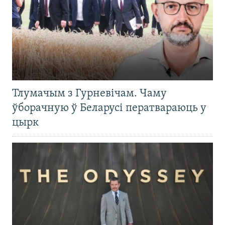
Тлумачым з Гурневічам. Чаму
ўборачную ў Беларусі ператвараюць у
цырк