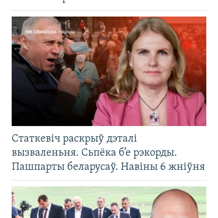
Статкевіч раскрыў дэталі
вызваленьня. Сьпёка б’е рэкорды.
Пашпарты беларусаў. Навіны 6 жніўня