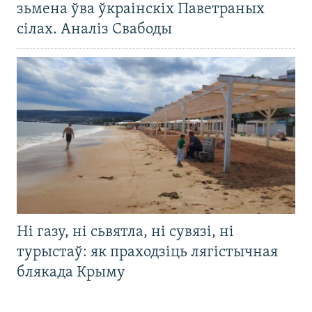
зьмена ўва ўкраінскіх Паветраных
сілах. Аналіз Свабоды
Ні газу, ні сьвятла, ні сувязі, ні
турыстаў: як праходзіць лягістычная
блякада Крыму