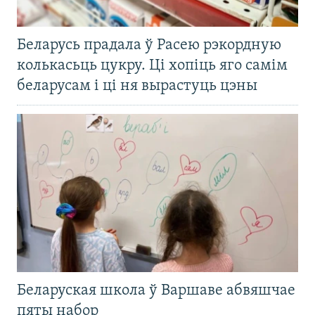
Беларусь прадала ў Расею рэкордную
колькасьць цукру. Ці хопіць яго самім
беларусам і ці ня вырастуць цэны
Беларуская школа ў Варшаве абвяшчае
пяты набор