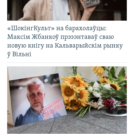
«ШокінгКульт» на барахолаўцы:
Максім Жбанкоў прэзэнтаваў сваю
новую кнігу на Кальварыйскім рынку
ў Вільні