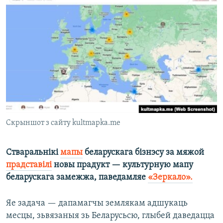
КУЛЬТУРА
МОВА
КАЛЯНДАР
НА ХВАЛЯХ СВАБОДЫ
Скрыншот з сайту kultmapka.me
Стваральнікі
мапы
беларускага бізнэсу за мяжой
прадставілі
новы прадукт — культурную мапу
беларускага замежжа, паведамляе
«Зеркало».
Яе задача — дапамагчы землякам адшукаць
месцы, зьвязаныя зь Беларусьсю, глыбей даведацца