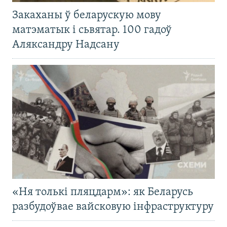
Закаханы ў беларускую мову
матэматык і сьвятар. 100 гадоў
Аляксандру Надсану
«Ня толькі пляцдарм»: як Беларусь
разбудоўвае вайсковую інфраструктуру