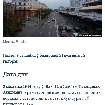
КУЛЬТУРА
МОВА
КАЛЯНДАР
НА ХВАЛЯХ СВАБОДЫ
Менск, Няміга
Падзеі 3 сакавіка ў беларускай і сусьветнай
гісторыі.
Дата дня
3 сакавіка 1944
году ў Вільні быў забіты
Францішак
Аляхновіч
, драматург, пісьменьнік, аўтар адной зь
першых у сьвеце кніг пра савецкую турму «Ў
капцюрох ГПУ».