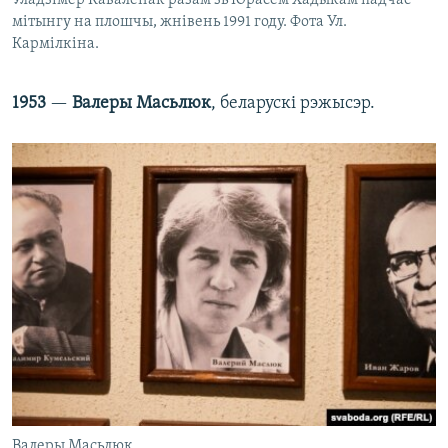
Уладзімер Кавалёнак разам зь Юрасём Хадыкам падчас
мітынгу на плошчы, жнівень 1991 году. Фота Ул.
Кармілкіна.
1953
—
Валеры Масьлюк
, беларускі рэжысэр.
Валеры Масьлюк