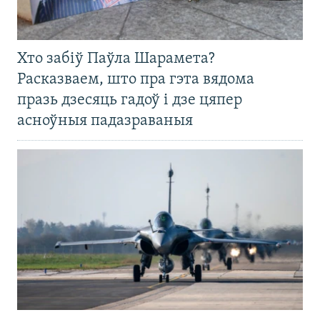
Хто забіў Паўла Шарамета?
Расказваем, што пра гэта вядома
празь дзесяць гадоў і дзе цяпер
асноўныя падазраваныя