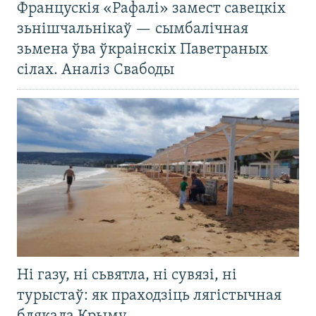
Францускія «Рафалі» замест савецкіх
зьнішчальнікаў — сымбалічная
зьмена ўва ўкраінскіх Паветраных
сілах. Аналіз Свабоды
Ні газу, ні сьвятла, ні сувязі, ні
турыстаў: як праходзіць лягістычная