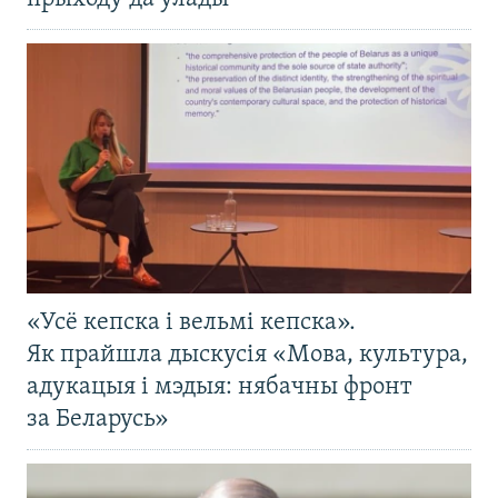
«Усё кепска і вельмі кепска».
Як прайшла дыскусія «Мова, культура,
адукацыя і мэдыя: нябачны фронт
за Беларусь»