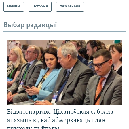
Навіны
Гісторыя
Ужо сёньня
Выбар рэдакцыі
Відэарэпартаж: Ціханоўская сабрала
апазыцыю, каб абмеркаваць плян
прыходу да ўлады