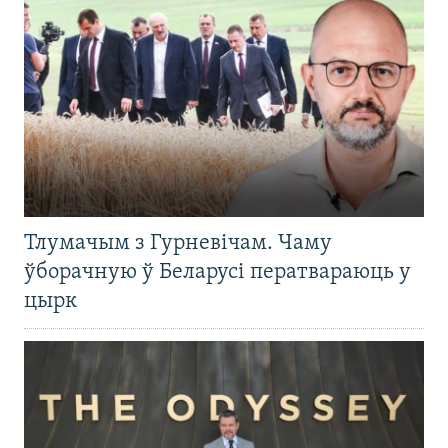
Тлумачым з Гурневічам. Чаму
ўборачную ў Беларусі ператвараюць у
цырк