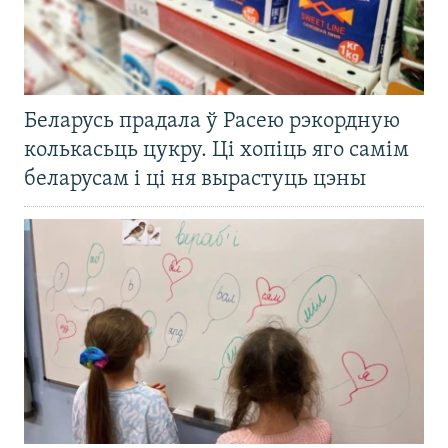
Беларусь прадала ў Расею рэкордную
колькасьць цукру. Ці хопіць яго самім
беларусам і ці ня вырастуць цэны