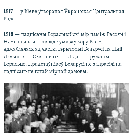
1917
— у Кіеве ўтвораная Ўкраінская Цэнтральная
Рада.
1918
— падпісаны Берасьцейскі мір паміж Расеяй і
Нямеччынай. Паводле ўмоваў міру Расея
адмаўлялася ад часткі тэрыторыі Беларусі па лініі
Дзьвінск — Сьвянцяны — Ліда — Пружаны —
Берасьце. Прадстаўнікоў Беларусі не запрасілі на
падпісаньне гэтай мірнай дамовы.