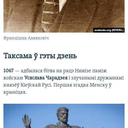
Францішак Аляхновіч
Таксама ў гэты дзень
1067
— адбылася бітва на рацэ Нямізе паміж
войскам
Усяслава Чарадзея
і злучанымі дружынамі
князёў Кіеўскай Русі. Першая згадка Менску ў
крыніцах.