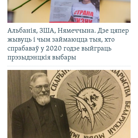
Альбанія, ЗША, Нямеччына. Дзе цяпер
жывуць і чым займаюцца тыя, хто
спрабаваў у 2020 годзе выйграць
прэзыдэнцкія выбары