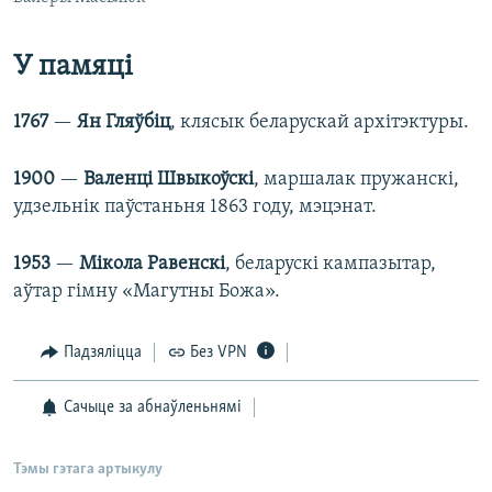
У памяці
1767
—
Ян Гляўбіц
, клясык беларускай архітэктуры.
1900
—
Валенці Швыкоўскі
, маршалак пружанскі,
удзельнік паўстаньня 1863 году, мэцэнат.
1953
—
Мікола Равенскі
, беларускі кампазытар,
аўтар гімну «Магутны Божа».
Падзяліцца
Без VPN
Сачыце за абнаўленьнямі
Тэмы гэтага артыкулу