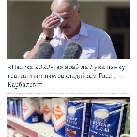
«Пастка 2020-га» зрабіла Лукашэнку
геапалітычным закладнікам Расеі, —
Карбалевіч