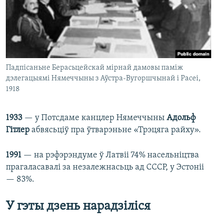
Падпісаньне Берасьцейскай мірнай дамовы паміж
дэлегацыямі Нямеччыны з Аўстра-Вугоршчынай і Расеі,
1918
1933
— у Потсдаме канцлер Нямеччыны
Адольф
Гітлер
абвясьціў пра ўтварэньне «Трэцяга райху».
1991
— на рэфэрэндуме ў Латвіі 74% насельніцтва
прагаласавалі за незалежнасьць ад СССР, у Эстоніі
— 83%.
У гэты дзень нарадзіліся