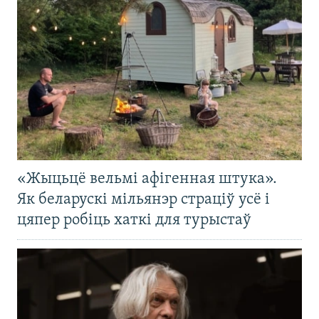
«Жыцьцё вельмі афігенная штука».
Як беларускі мільянэр страціў усё і
цяпер робіць хаткі для турыстаў