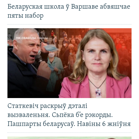
Беларуская школа ў Варшаве абвяшчае
пяты набор
Статкевіч раскрыў дэталі
вызваленьня. Сьпёка б’е рэкорды.
Пашпарты беларусаў. Навіны 6 жніўня