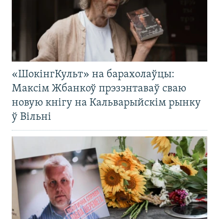
«ШокінгКульт» на барахолаўцы:
Максім Жбанкоў прэзэнтаваў сваю
новую кнігу на Кальварыйскім рынку
ў Вільні