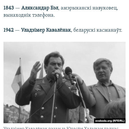
1843
—
Аляксандар Бэл
, амэрыканскі навуковец,
вынаходнік тэлефона.
1942
—
Уладзімер Кавалёнак
, беларускі касманаўт.