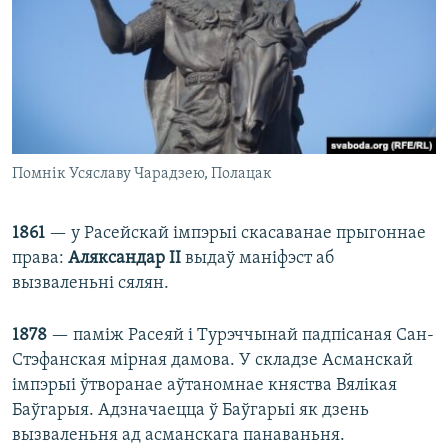
Помнік Усяславу Чарадзею, Полацак
1861
— у Расейскай імпэрыі скасаванае прыгоннае
права:
Аляксандар II
выдаў маніфэст аб
вызваленьні сялян.
1878
— паміж Расеяй і Турэччынай падпісаная Сан-
Стэфанская мірная дамова. У складзе Асманскай
імпэрыі ўтворанае аўтаномнае княства Вялікая
Баўгарыя. Адзначаецца ў Баўгарыі як дзень
вызваленьня ад асманскага панаваньня.