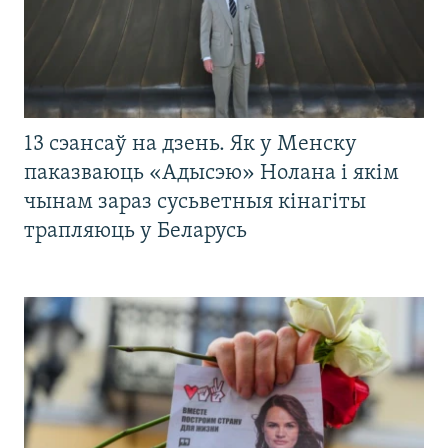
13 сэансаў на дзень. Як у Менску
паказваюць «Адысэю» Нолана і якім
чынам зараз сусьветныя кінагіты
трапляюць у Беларусь