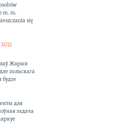
posobów
 m. in.
ieszczania się
 2021
слаў Жарын
одле польскага
я будзе
генты для
ноўная задача
мяркуе