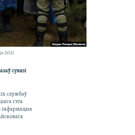
да 2021
заў сувязі
кіх службаў
шага гэта
 і інфармацыя
вайсковага