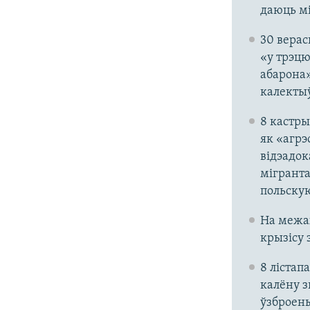
даюць мі
30 верас
«у трэцю
абарона»
калекты
8 кастры
як «агрэ
відэадок
мігранта
польску
На межах
крызісу 
8 лістап
калёну з
ўзброены