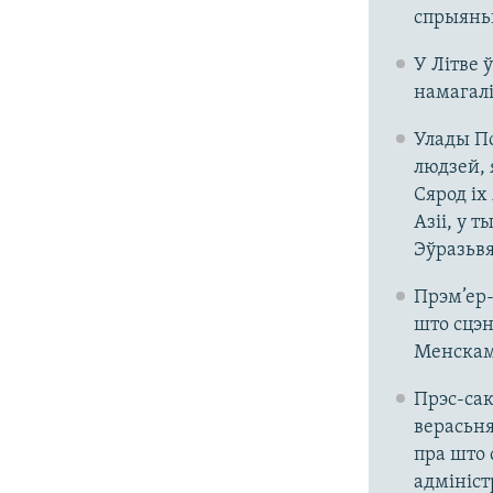
спрыяньн
У Літве 
намагалі
Улады По
людзей, 
Сярод іх
Азіі, у 
Эўразьвя
Прэм’ер
што сцэн
Менскам 
Прэс-са
верасьня
пра што 
адмініст