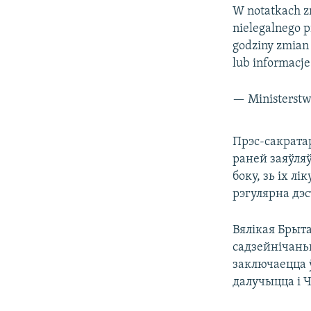
W notatkach zn
nielegalnego p
godziny zmian 
lub informacj
— Ministerst
Прэс-сакрата
раней заяўляў
боку, зь іх л
рэгулярна дэ
Вялікая Брыта
садзейнічань
заключаецца 
далучыцца і Ч