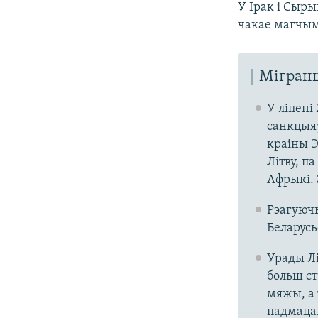
У Ірак і Сыры
чакае магчым
Мігранц
У ліпені
санкцыяў
краіны Э
Літву, п
Афрыкі. 
Рэагуючы
Беларусь
Урады Лі
больш ст
мяжы, а 
падмацав