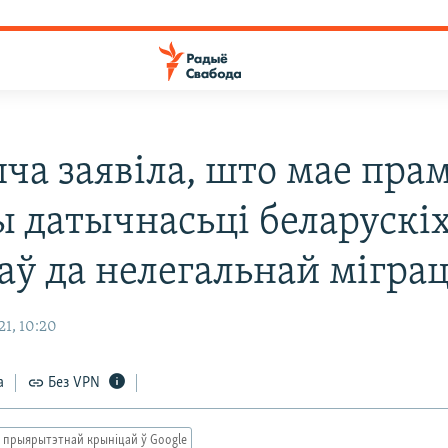
ча заявіла, што мае пра
ы датычнасьці беларускі
аў да нелегальнай мігра
1, 10:20
а
Без VPN
 прыярытэтнай крыніцай ў Google