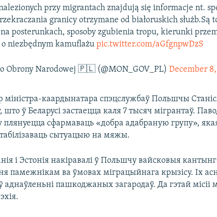
alezionych przy migrantach znajdują się informacje nt. s
rzekraczania granicy otrzymane od białoruskich służb.Są to
na posterunkach, sposoby zgubienia tropu, kierunki przem
e o niezbędnym kamuflażu
pic.twitter.com/aGfgnpwDzS
wo Obrony Narodowej 🇵🇱 (@MON_GOV_PL)
December 8,
р міністра-каардынатара спэцслужбаў Польшчы Стані
, што ў Беларусі застаецца каля 7 тысяч мігрантаў. Пав
іку плянуецца сфармаваць «добра адабраную групу», яка
стабілізаваць сытуацыю на мяжы.
нія і Эстонія накіравалі ў Польшчу вайсковыя кантын
ня памежнікам ва ўмовах міграцыйнага крызісу. Іх ас
ў аднаўленьні пашкоджаных загародаў. Да гэтай місіі 
эхія.