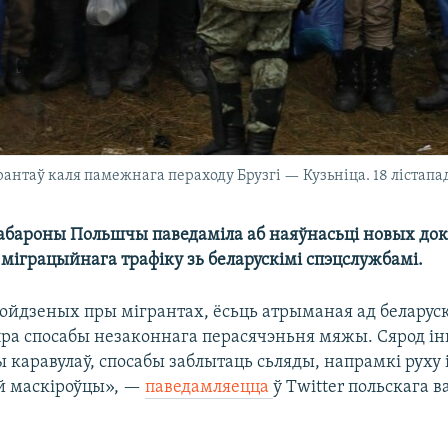
грантаў каля памежнага пераходу Брузгі — Кузьніца. 18 лістапа
 абароны Польшчы паведаміла аб наяўнасьці новых дока
міграцыйнага трафіку зь беларускімі спэцслужбамі.
нойдзеных пры мігрантах, ёсьць атрыманая ад беларус
ра спосабы незаконнага перасячэньня мяжы. Сярод ін
 каравулаў, спосабы заблытаць сьляды, напрамкі руху
й маскіроўцы», —
паведамляецца
ў Twitter польскага 