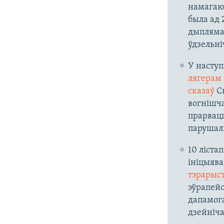
намагаюч
была ад 
дыплямат
ўдзельні
У наступ
лягерам
сказаў
Св
вогнішча
прарвацц
парушаль
10 ліста
ініцыяв
тэрарыс
эўрапейс
дапамога
дзейніча