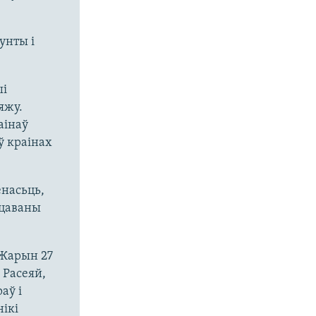
унты і
ыі
яжу.
аінаў
ў краінах
насьць,
ацаваны
 Жарын 27
 Расеяй,
аў і
ікі