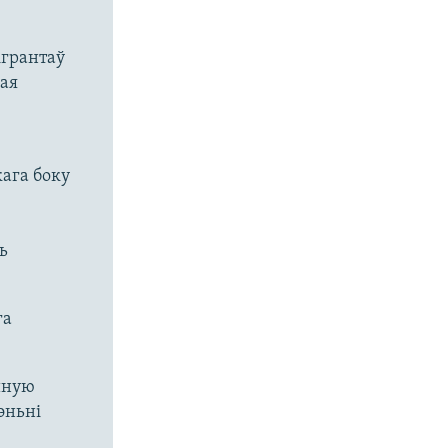
ігрантаў
ая
кага боку
ь
га
йную
эньні