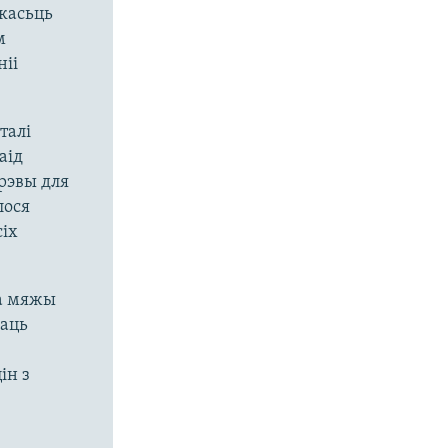
касьць
м
іі
талі
аід
рэвы для
лося
іх
на мяжы
аць
ін з