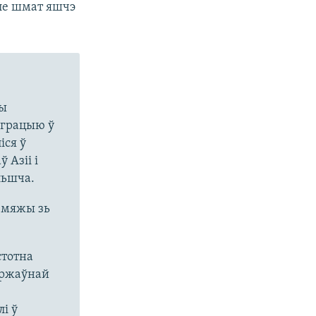
але шмат яшчэ
ны
іграцыю ў
іся ў
 Азіі і
льшча.
а мяжы зь
стотна
яржаўнай
і ў