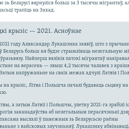
ю зь Беларусі вярнуліся больш за 3 тысячы мігрантаў, 
асьці трапіць на Захад.
кі крызіс — 2021. Асноўнае
 2021 году Аляксандар Лукашэнка заявіў, што з прычы
 Беларусь больш ня будзе стрымліваць нелегальную м
ўразьвязу. Найперш вялікія патокі мігрантаў накіравал
а стане на верасень — звыш 4,2 тысячы чалавек з краінаў
Затым напружаньне на сваіх межах адчулі Латвія і По
 на крызіс, Літва і Польшча пачалі будаваць сьцяну н
сю.
твы, а затым Латвіі і Польшчы, улетку 2021-га зрабілі і
рогім заканадаўства аб нелегальным перасячэньні дз
таксама выслалі ў памежныя зь Беларусьсю раёны
аньне з вайсковых злучэньняў. Лукашэнку абвінаваціл