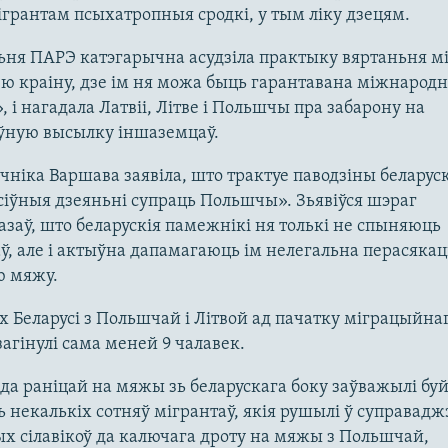
грантам псыхатропныя сродкі, у тым ліку дзецям.
ьня ПАРЭ катэгарычна асудзіла практыку вяртаньня м
ю краіну, дзе ім ня можа быць гарантавана міжнародн
, і нагадала Латвіі, Літве і Польшчы пра забарону на
ўную высылку іншаземцаў.
чніка Варшава заявіла, што трактуе паводзіны беларус
сіўныя дзеяньні супраць Польшчы». Зьявіўся шэраг
азаў, што беларускія памежнікі ня толькі не спыняюць
ў, але і актыўна дапамагаюць ім нелегальна перасякац
ю мяжу.
 Беларусі з Польшчай і Літвой ад пачатку міграцыйна
загінулі сама меней 9 чалавек.
ада раніцай на мяжы зь беларускага боку заўважылі бу
ь некалькіх сотняў мігрантаў, якія рушылі ў суправадж
х сілавікоў да калючага дроту на мяжы з Польшчай,