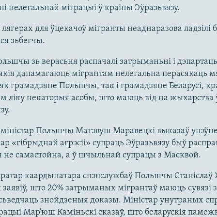
і нелегальнай міграцыі ў краіны Эўразьвязу.
ў лягерах для ўцекачоў мігранты неаднаразова ладзілі б
ся зьбегчы.
льшчы зь верасьня распачалі затрыманьні і дэпартац
якія дапамагаюць мігрантам нелегальна перасякаць м
 як грамадзяне Польшчы, так і грамадзяне Беларусі, кр
тым ліку некаторыя асобы, што маюць від на жыхарства 
зу.
-міністар Польшчы Матэвуш Маравецкі выказаў упэўне
ар «гібрыднай агрэсіі» супраць Эўразьвязу быў распр
не самастойна, а ў шчыльнай супрацы з Масквой.
кратар каардынатара спэцслужбаў Польшчы Станіслаў
 заявіў, што 20% затрыманых мігрантаў маюць сувязі з
сьведчаць знойдзеныя доказы. Міністар унутраных спр
рацыі Мар’юш Каміньскі сказаў, што беларускія памежн