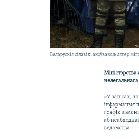
Беларускія сілавікі ахоўваюць лягер мі
Міністэрства
нелегальнага 
«У запісах, з
інфармацыя п
графік зьмены
аб неабходна
ведамства.