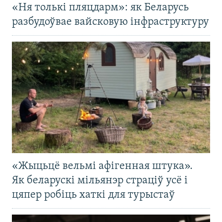
«Ня толькі пляцдарм»: як Беларусь
разбудоўвае вайсковую інфраструктуру
«Жыцьцё вельмі афігенная штука».
Як беларускі мільянэр страціў усё і
цяпер робіць хаткі для турыстаў