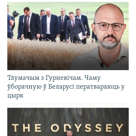
Тлумачым з Гурневічам. Чаму
ўборачную ў Беларусі ператвараюць у
цырк