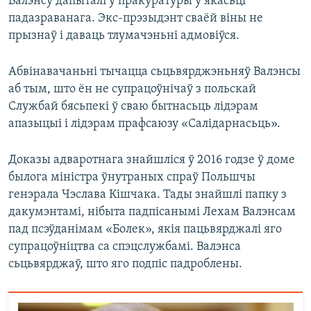
Валэнсу дапыталі ў пракуратуры ў якасьці
падазраванага. Экс-прэзыдэнт сваёй віны не
прызнаў і даваць тлумачэньні адмовіўся.
Абвінавачаньні тычацца сьцьвярджэньняў Валэнсы
аб тым, што ён не супрацоўнічаў з польскай
Службай бясьпекі ў сваю бытнасьць лідэрам
апазыцыі і лідэрам прафсаюзу «Салідарнасьць».
Доказы адваротнага знайшліся ў 2016 годзе ў доме
былога міністра ўнутраных спраў Польшчы
генэрала Чэслава Кішчака. Тады знайшлі папку з
дакумэнтамі, нібыта падпісанымі Лехам Валэнсам
пад псэўданімам «Болек», якія пацьвярджалі яго
супрацоўніцтва са спэцслужбамі. Валэнса
сьцьвярджаў, што яго подпіс падроблены.