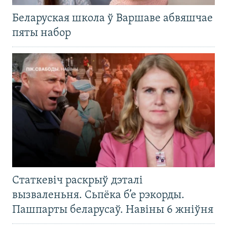
Беларуская школа ў Варшаве абвяшчае
пяты набор
Статкевіч раскрыў дэталі
вызваленьня. Сьпёка б’е рэкорды.
Пашпарты беларусаў. Навіны 6 жніўня