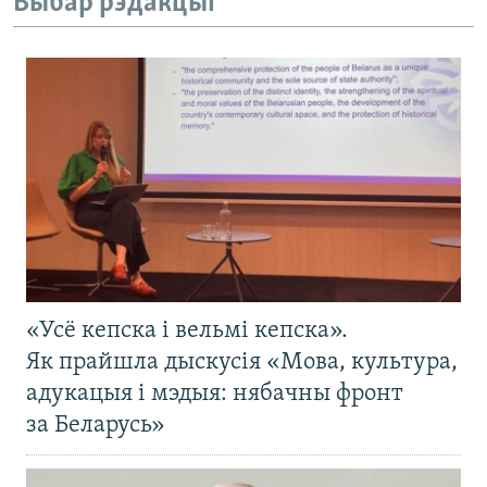
Выбар рэдакцыі
«Усё кепска і вельмі кепска».
Як прайшла дыскусія «Мова, культура,
адукацыя і мэдыя: нябачны фронт
за Беларусь»