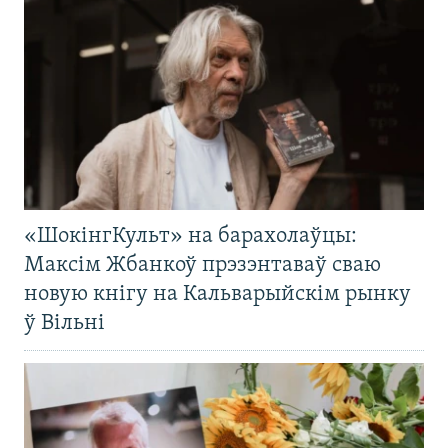
«ШокінгКульт» на барахолаўцы:
Максім Жбанкоў прэзэнтаваў сваю
новую кнігу на Кальварыйскім рынку
ў Вільні