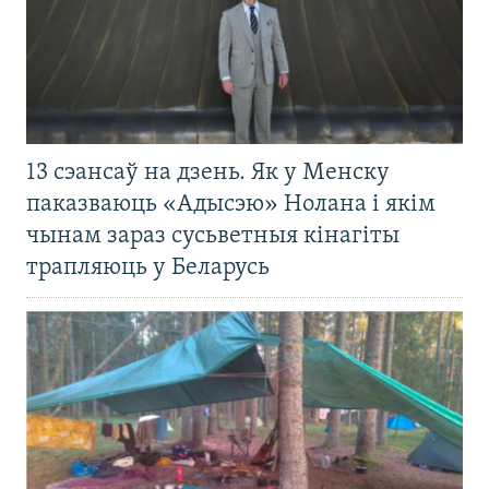
13 сэансаў на дзень. Як у Менску
паказваюць «Адысэю» Нолана і якім
чынам зараз сусьветныя кінагіты
трапляюць у Беларусь