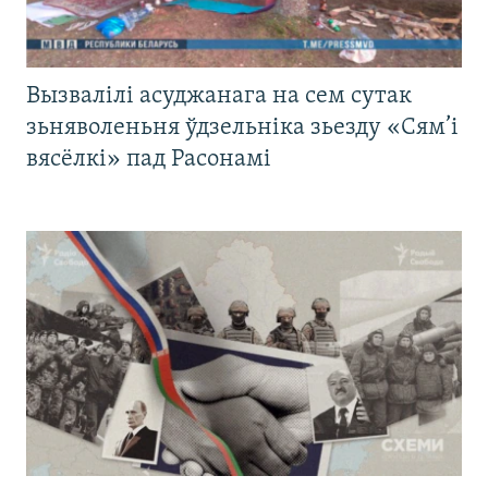
Вызвалілі асуджанага на сем сутак
зьняволеньня ўдзельніка зьезду «Сям’і
вясёлкі» пад Расонамі