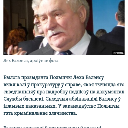
КУЛЬТУРА
МОВА
КАЛЯНДАР
НА ХВАЛЯХ СВАБОДЫ
Лех Валэнса, архіўнае фота
Былога прэзыдэнта Польшчы Леха Валэнсу
выклікалі ў пракуратуру ў справе, якая тычыцца яго
сьведчаньняў пра падробку подпісаў на дакумэнтах
Службы бясьпекі. Сьледчыя абвінавацілі Валэнсу ў
ілжывых паказаньнях. У заканадаўстве Польшчы
гэта крымінальнае злачынства.