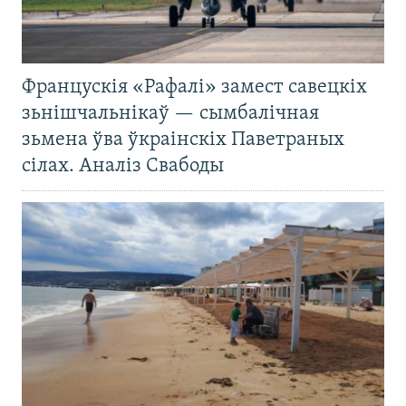
Францускія «Рафалі» замест савецкіх
зьнішчальнікаў — сымбалічная
зьмена ўва ўкраінскіх Паветраных
сілах. Аналіз Свабоды