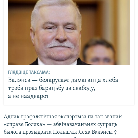
ГЛЯДЗІЦЕ ТАКСАМА:
Валэнса — беларусам: дамагацца хлеба
трэба праз барацьбу за свабоду,
а не наадварот
Аднак графалягічная экспэртыза па так званай
«справе Болека» — абвінавачаньнях супраць
былога прэзыдэнта Польшчы Леха Валэнсы ў