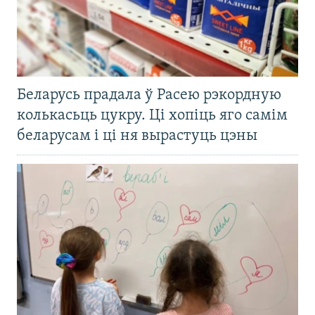
Беларусь прадала ў Расею рэкордную
колькасьць цукру. Ці хопіць яго самім
беларусам і ці ня вырастуць цэны