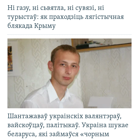
Ні газу, ні сьвятла, ні сувязі, ні
турыстаў: як праходзіць лягістычная
блякада Крыму
Шантажаваў украінскіх валянтэраў,
вайскоўцаў, палітыкаў. Украіна шукае
беларуса, які займаўся «чорным