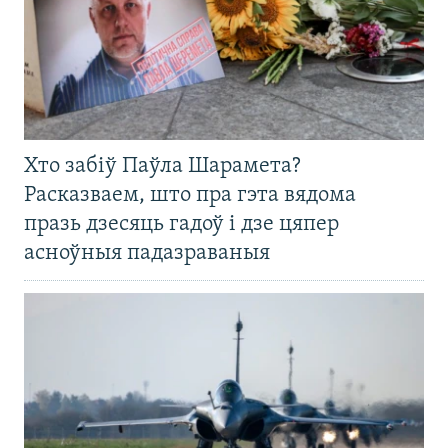
Хто забіў Паўла Шарамета?
Расказваем, што пра гэта вядома
празь дзесяць гадоў і дзе цяпер
асноўныя падазраваныя