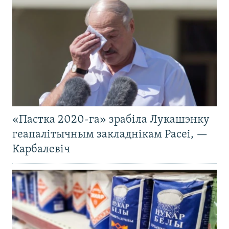
«Пастка 2020-га» зрабіла Лукашэнку
геапалітычным закладнікам Расеі, —
Карбалевіч