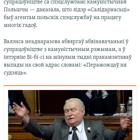
супрацоўніцтве са спэцслужбамі камуністычнай
Польшчы — даказала, што лідэр «Салідарнасьці»
быў агентам польскіх спэцслужбаў на працягу
многіх гадоў.
Валэнса неаднаразова абвяргаў абвінавачаньні ў
супрацоўніцтве з камуністычным рэжымам, а ў
інтэрвію Бі-бі-сі на мінулым тыдні пракамэнтаваў
выпады на свой адрас словамі: «Пераможцаў ня
судзяць».