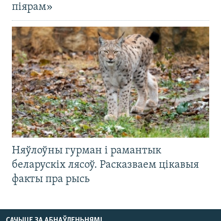
піярам»
Няўлоўны гурман і рамантык
беларускіх лясоў. Расказваем цікавыя
факты пра рысь
САЧЫЦЕ ЗА АБНАЎЛЕНЬНЯМІ