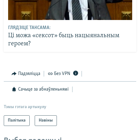
ГЛЯДЗІЦЕ ТАКСАМА:
Ці можа «сексот» быць нацыянальным
героем?
Падзяліцца
Без VPN
Сачыце за абнаўленьнямі
Тэмы гэтага артыкулу
Палітыка
Навіны