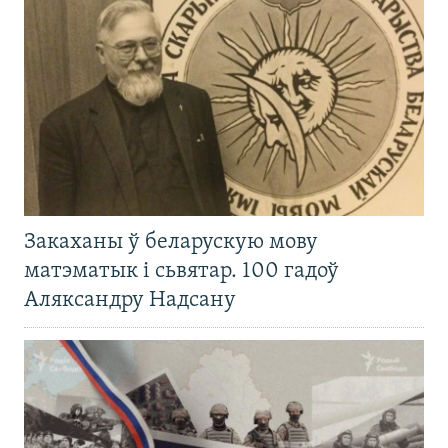
Закаханы ў беларускую мову
матэматык і сьвятар. 100 гадоў
Аляксандру Надсану