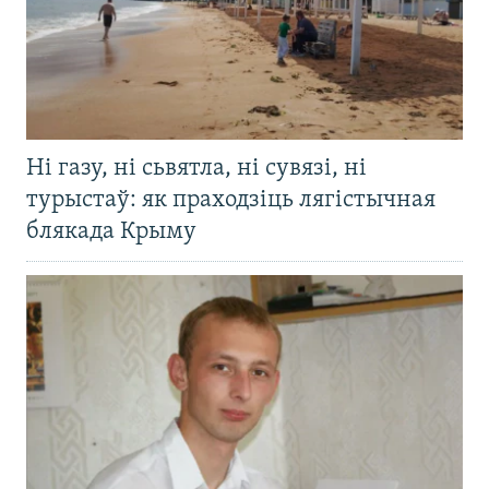
Ні газу, ні сьвятла, ні сувязі, ні
турыстаў: як праходзіць лягістычная
блякада Крыму