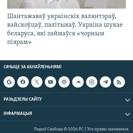
Шантажаваў украінскіх валянтэраў,
вайскоўцаў, палітыкаў. Украіна шукае
беларуса, які займаўся «чорным
піярам»
САЧЫЦЕ ЗА АБНАЎЛЕНЬНЯМІ
РАЗЬДЗЕЛЫ САЙТУ
ІНФАРМАЦЫЯ
Радыё Свабода © 2026 РС | Усе правы захаваныя.