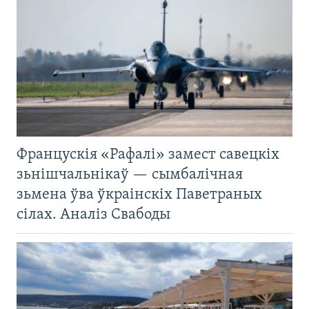
Францускія «Рафалі» замест савецкіх
зьнішчальнікаў — сымбалічная
зьмена ўва ўкраінскіх Паветраных
сілах. Аналіз Свабоды