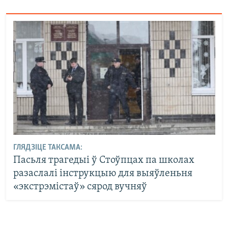
ГЛЯДЗІЦЕ ТАКСАМА:
Пасьля трагедыі ў Стоўпцах па школах
разаслалі інструкцыю для выяўленьня
«экстрэмістаў» сярод вучняў