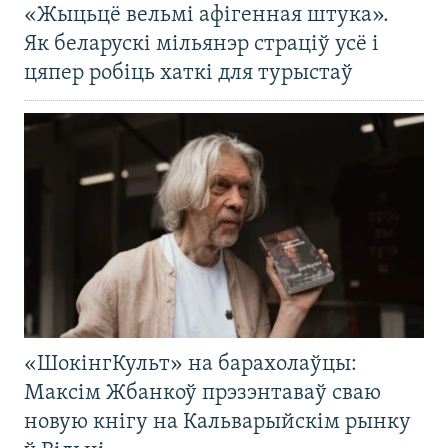
«Жыцьцё вельмі афігенная штука».
Як беларускі мільянэр страціў усё і
цяпер робіць хаткі для турыстаў
«ШокінгКульт» на барахолаўцы:
Максім Жбанкоў прэзэнтаваў сваю
новую кнігу на Кальварыйскім рынку