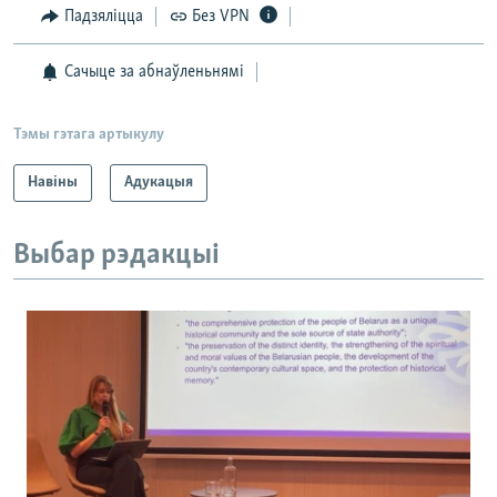
Падзяліцца
Без VPN
Сачыце за абнаўленьнямі
Тэмы гэтага артыкулу
Навіны
Адукацыя
Выбар рэдакцыі