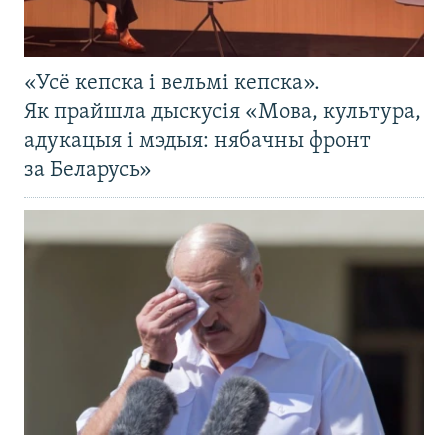
«Усё кепска і вельмі кепска».
Як прайшла дыскусія «Мова, культура,
адукацыя і мэдыя: нябачны фронт
за Беларусь»