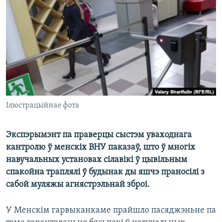
КУЛЬТУРА
МОВА
КАЛЯНДАР
НА ХВАЛЯХ СВАБОДЫ
Ілюстрацыйнае фота
Экспэрымэнт па праверцы сыстэм уваходнага
кантролю ў менскіх ВНУ паказаў, што ў многіх
навучальных установах сілавікі ў цывільным
спакойна траплялі ў будынак ды яшчэ праносілі з
сабой муляжы агнястрэльнай зброі.
У Менскім гарвыканкаме прайшло пасяджэньне па