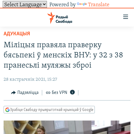
Powered by
Translate
Лінкі
ўнівэрсальнага
доступу
АДУКАЦЫЯ
НАВІНЫ
Перайсьці
Міліцыя правяла праверку
да
ТОЛЬКІ НА СВАБОДЗЕ
УСЕ НАВІНЫ
бясьпекі ў менскіх ВНУ: у 32 з 38
галоўнага
СУВЯЗЬ
ВІДЭА І ФОТА
ТЭСТЫ
зьместу
пранесьлі муляжы зброі
Перайсьці
ПАДПІСАЦЦА
ЛЮДЗІ
БЛОГІ
АБЫСЬЦІ БЛЯКАВАНЬНЕ
да
28 кастрычнік 2021, 15:27
ПАЛІТЫКА
ГІСТОРЫЯ НА СВАБОДЗЕ
ПАДЗЯЛІЦЦА ІНФАРМАЦЫЯЙ
RSS
галоўнай
САЧЫЦЕ ЗА АБНАЎЛЕНЬНЯМІ
Падзяліцца
Без VPN
навігацыі
ЭКАНОМІКА
ПАДКАСТЫ
ПАДКАСТЫ
Перайсьці
ВАЙНА
КНІГІ
FACEBOOK
да
Зрабіце Свабоду прыярытэтнай крыніцай ў Google
БЕЛАРУСЫ НА ВАЙНЕ
АЎДЫЁКНІГІ
TWITTER
пошуку
ПАЛІТВЯЗЬНІ
PREMIUM
Усе сайты РС/РСЭ