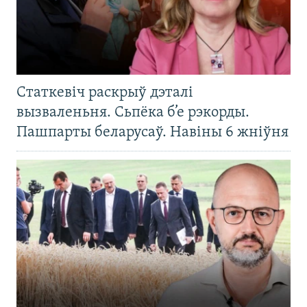
Статкевіч раскрыў дэталі
вызваленьня. Сьпёка б’е рэкорды.
Пашпарты беларусаў. Навіны 6 жніўня