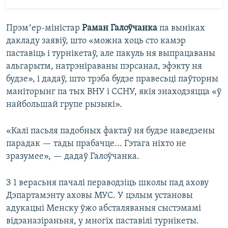
Прэмʼер-міністар
Раман Галоўчанка
па выніках
дакладу заявіў, што «можна хоць сто камэр
паставіць і турнікетаў, але пакуль ня выпрацаваны
альгарытм, натрэніраваны пэрсанал, эфэкту ня
будзе», і дадаў, што трэба будзе правесьці паўторны
маніторынг па тых ВНУ і ССНУ, якія знаходзяцца «ў
найбольшай групе рызыкі».
«Калі пасьля падобных фактаў ня будзе наведзены
парадак — тады прабачце... Гэтага ніхто не
зразумее», — дадаў Галоўчанка.
З 1 верасьня пачалі пераводзіць школы пад ахову
Дэпартамэнту аховы МУС. У цэлым установы
адукацыі Менску ўжо абсталяваныя сыстэмамі
відэаназіраньня, у многіх паставілі турнікеты.