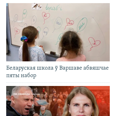
Беларуская школа ў Варшаве абвяшчае
пяты набор