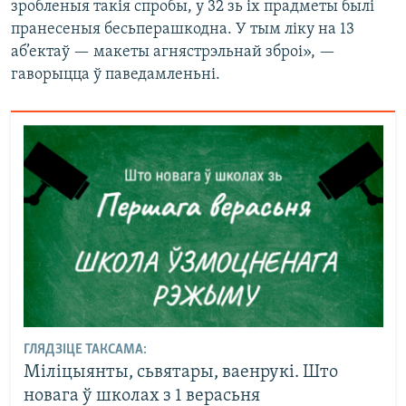
зробленыя такія спробы, у 32 зь іх прадметы былі
пранесеныя бесьперашкодна. У тым ліку на 13
аб’ектаў — макеты агнястрэльнай зброі», —
гаворыцца ў паведамленьні.
ГЛЯДЗІЦЕ ТАКСАМА:
Міліцыянты, сьвятары, ваенрукі. Што
новага ў школах з 1 верасьня