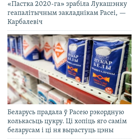
«Пастка 2020-га» зрабіла Лукашэнку
геапалітычным закладнікам Расеі, —
Карбалевіч
Беларусь прадала ў Расею рэкордную
колькасьць цукру. Ці хопіць яго самім
беларусам і ці ня вырастуць цэны