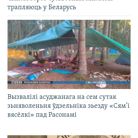
трапляюць у Беларусь
Вызвалілі асуджанага на сем сутак
зьняволеньня ўдзельніка зьезду «Сям’і
вясёлкі» пад Расонамі