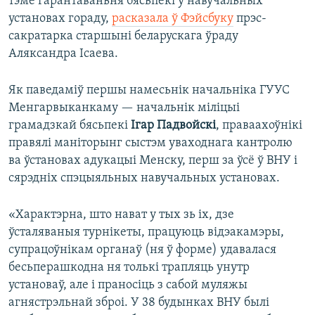
тэме гарантаваньня бясьпекі ў навучальных
установах гораду,
расказала ў Фэйсбуку
прэс-
сакратарка старшыні беларускага ўраду
Аляксандра Ісаева.
Як паведаміў першы намесьнік начальніка ГУУС
Менгарвыканкаму — начальнік міліцыі
грамадзкай бясьпекі
Ігар Падвойскі
, праваахоўнікі
правялі маніторынг сыстэм уваходнага кантролю
ва ўстановах адукацыі Менску, перш за ўсё ў ВНУ і
сярэдніх спэцыяльных навучальных установах.
«Характэрна, што нават у тых зь іх, дзе
ўсталяваныя турнікеты, працуюць відэакамэры,
супрацоўнікам органаў (ня ў форме) удавалася
бесьперашкодна ня толькі трапляць унутр
установаў, але і праносіць з сабой муляжы
агнястрэльнай зброі. У 38 будынках ВНУ былі