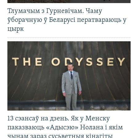
Тлумачым з Гурневічам. Чаму
ўборачную ў Беларусі ператвараюць у
цырк
13 сэансаў на дзень. Як у Менску
паказваюць «Адысэю» Нолана і якім
чынам зараз сусьветныя кінагіты