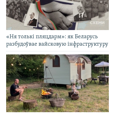
«Ня толькі пляцдарм»: як Беларусь
разбудоўвае вайсковую інфраструктуру