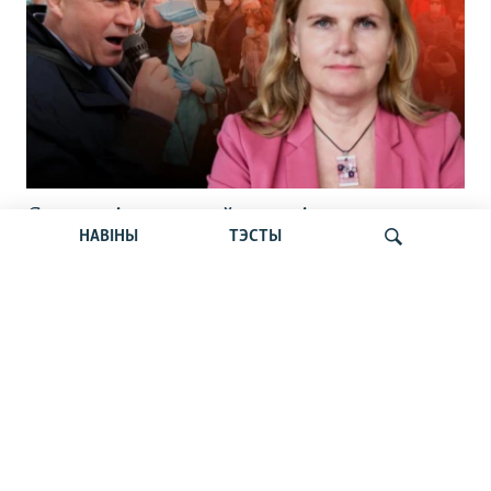
Статкевіч раскрыў дэталі
НАВІНЫ
ТЭСТЫ
вызваленьня. Сьпёка б’е рэкорды.
Пашпарты беларусаў. Навіны 6 жніўня
Шукаць