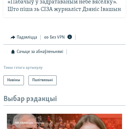
«Пабачыў у задратаваным небе вясёлку».
Што піша зь СІЗА журналіст Дзяніс Івашын
Падзяліцца
Без VPN
Сачыце за абнаўленьнямі
Тэмы гэтага артыкулу
Навіны
Палітвязьні
Выбар рэдакцыі