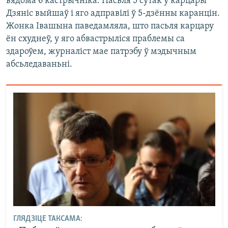
вядома 6 кастрычніка. Пасьля 5 сутак у карцары
Дзяніс выйшаў і яго адправілі ў 5-дзённы каранцін.
Жонка Івашына паведамляла, што пасьля карцару
ён схуднеў, у яго абвастрыліся праблемы са
здароўем, журналіст мае патрэбу ў мэдычным
абсьледаваньні.
ГЛЯДЗІЦЕ ТАКСАМА: