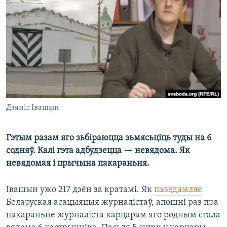
КУЛЬТУРА
МОВА
КАЛЯНДАР
НА ХВАЛЯХ СВАБОДЫ
Дзяніс Івашын
Гэтым разам яго зьбіраюцца зьмясьціць туды на 6
содняў. Калі гэта адбудзецца — невядома. Як
невядомая і прычына пакараньня.
Івашын ужо 217 дзён за кратамі. Як
паведамляе
Беларуская асацыяцыя журналістаў, апошні раз пра
пакараньне журналіста карцарам яго родным стала