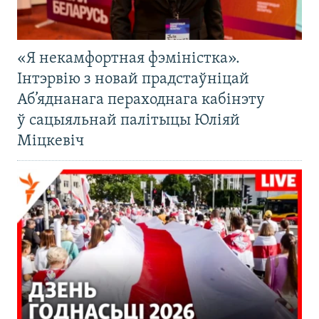
«Я некамфортная фэміністка».
Інтэрвію з новай прадстаўніцай
Аб’яднанага пераходнага кабінэту
ў сацыяльнай палітыцы Юліяй
Міцкевіч