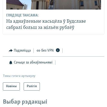
ГЛЯДЗІЦЕ ТАКСАМА:
На аднаўленьне касьцёла ў Будславе
сабралі больш за мільён рублёў
Падзяліцца
Без VPN
Сачыце за абнаўленьнямі
Тэмы гэтага артыкулу
Навіны
Рэлігія
Выбар рэдакцыі