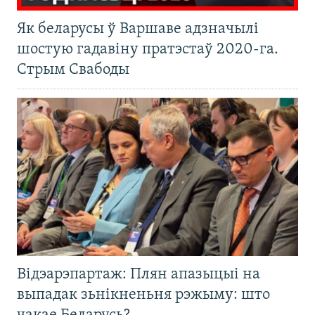
Як беларусы ў Варшаве адзначылі
шостую гадавіну пратэстаў 2020-га.
Стрым Свабоды
Відэарэпартаж: Плян апазыцыі на
выпадак зьнікненьня рэжыму: што