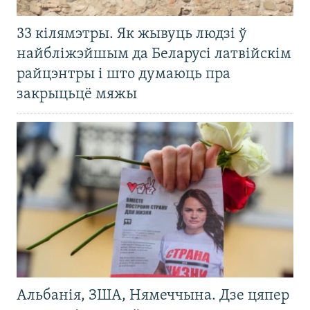
33 кілямэтры. Як жывуць людзі ў
найбліжэйшым да Беларусі латвійскім
райцэнтры і што думаюць пра
закрыцьцё мяжы
Альбанія, ЗША, Нямеччына. Дзе цяпер