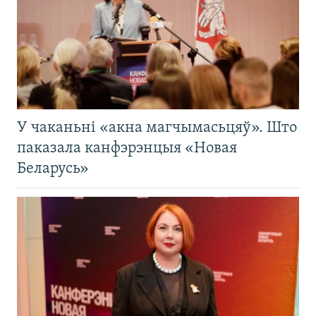
У чаканьні «акна магчымасьцяў». Што
паказала канфэрэнцыя «Новая
Беларусь»