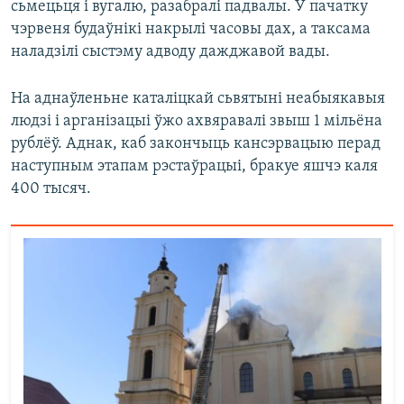
сьмецьця і вугалю, разабралі падвалы. У пачатку
чэрвеня будаўнікі накрылі часовы дах, а таксама
наладзілі сыстэму адводу дажджавой вады.
На аднаўленьне каталіцкай сьвятыні неабыякавыя
людзі і арганізацыі ўжо ахвяравалі звыш 1 мільёна
рублёў. Аднак, каб закончыць кансэрвацыю перад
наступным этапам рэстаўрацыі, бракуе яшчэ каля
400 тысяч.