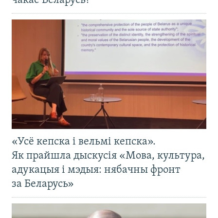
чакае Беларусь?
«Усё кепска і вельмі кепска».
Як прайшла дыскусія «Мова, культура,
адукацыя і мэдыя: нябачны фронт
за Беларусь»