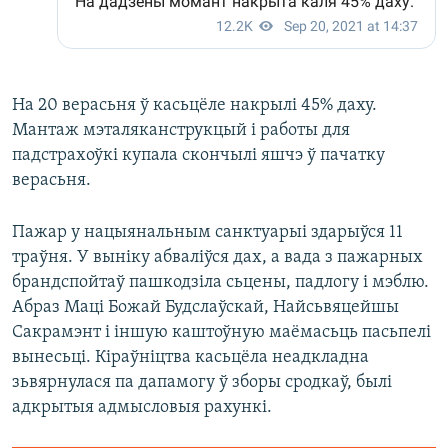
На 20 верасьня ў касьцёле накрылі 45% даху.
Мантаж мэталяканструкцый і работы для
падстрахоўкі купала скончылі яшчэ ў пачатку
верасьня.
Пажар у нацыянальным санктуарыі здарыўся 11
траўня. У выніку абваліўся дах, а вада з пажарных
брандспойтаў пашкодзіла сьцены, падлогу і мэблю.
Абраз Маці Божай Будслаўскай, Найсьвяцейшы
Сакрамэнт і іншую каштоўную маёмасьць пасьпелі
вынесьці. Кіраўніцтва касьцёла неадкладна
зьвярнулася па дапамогу ў зборы сродкаў, былі
адкрытыя адмысловыя рахункі.