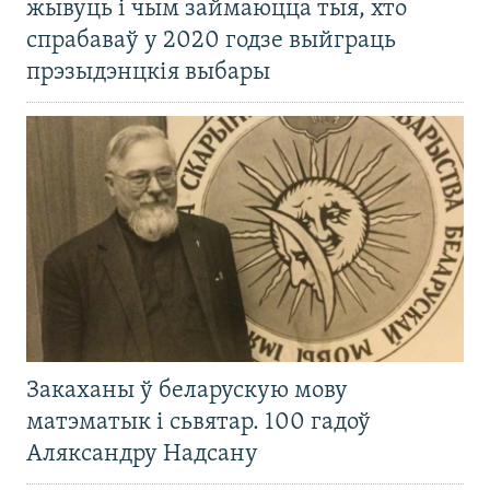
жывуць і чым займаюцца тыя, хто
спрабаваў у 2020 годзе выйграць
прэзыдэнцкія выбары
Закаханы ў беларускую мову
матэматык і сьвятар. 100 гадоў
Аляксандру Надсану