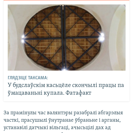
ГЛЯДЗІЦЕ ТАКСАМА:
У будслаўскім касьцёле скончылі працы па
ўмацаваньні купала. Фатафакт
За прамінулы час валянтэры разабралі абгарэлыя
часткі, прасушылі ўнутранае ўбраньне і арганы,
устанавілі датчыкі вільгаці, ачысьцілі дах ад