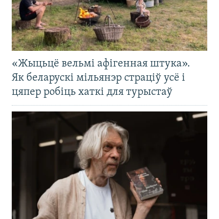
«Жыцьцё вельмі афігенная штука».
Як беларускі мільянэр страціў усё і
цяпер робіць хаткі для турыстаў