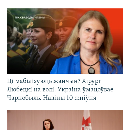
Ці мабілізуюць жанчын? Хірург
Любецкі на волі. Украіна ўмацоўвае
Чарнобыль. Навіны 10 жніўня