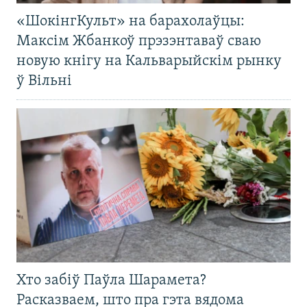
«ШокінгКульт» на барахолаўцы:
Максім Жбанкоў прэзэнтаваў сваю
новую кнігу на Кальварыйскім рынку
ў Вільні
Хто забіў Паўла Шарамета?
Расказваем, што пра гэта вядома