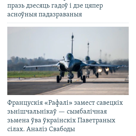
празь дзесяць гадоў і дзе цяпер
асноўныя падазраваныя
Францускія «Рафалі» замест савецкіх
зьнішчальнікаў — сымбалічная
зьмена ўва ўкраінскіх Паветраных
сілах. Аналіз Свабоды