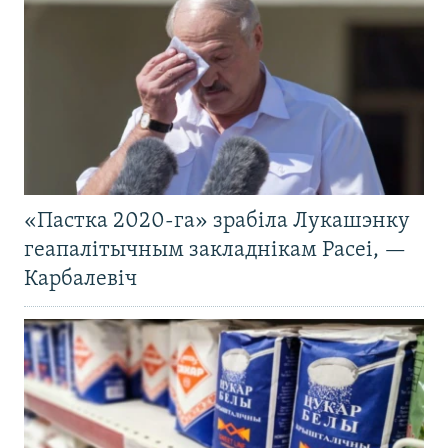
«Пастка 2020-га» зрабіла Лукашэнку
геапалітычным закладнікам Расеі, —
Карбалевіч