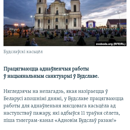
КУЛЬТУРА
МОВА
КАЛЯНДАР
НА ХВАЛЯХ СВАБОДЫ
Будслаўскі касьцёл
Працягваюцца аднаўленчыя работы
ў нацыянальным санктуарыі ў Будславе.
Нягледзячы на непагадзь, якая назіраецца ў
Беларусі апошнімі днямі, у Будславе працягваюцца
работы для аднаўленьня мясцовага касьцёла ад
наступстваў пажару, які адбыўся 11 траўня сёлета,
піша тэлеграм-канал «Адновім Будслаў разам!»