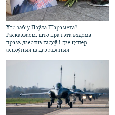
Хто забіў Паўла Шарамета?
Расказваем, што пра гэта вядома
празь дзесяць гадоў і дзе цяпер
асноўныя падазраваныя