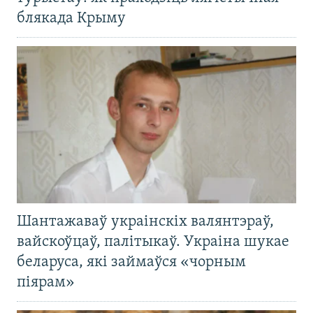
блякада Крыму
Шантажаваў украінскіх валянтэраў,
вайскоўцаў, палітыкаў. Украіна шукае
беларуса, які займаўся «чорным
піярам»