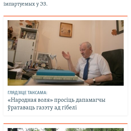
імпартуемых у ЭЗ.
ГЛЯДЗІЦЕ ТАКСАМА:
«Народная воля» просіць дапамагчы
ўратаваць газэту ад гібелі