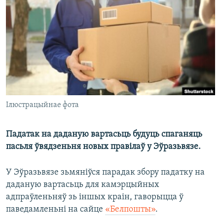
КУЛЬТУРА
МОВА
КАЛЯНДАР
НА ХВАЛЯХ СВАБОДЫ
Ілюстрацыйнае фота
Падатак на даданую вартасьць будуць спаганяць
пасьля ўвядзеньня новых правілаў у Эўразьвязе.
У Эўразьвязе зьмяніўся парадак збору падатку на
даданую вартасьць для камэрцыйных
адпраўленьняў зь іншых краін, гаворыцца ў
паведамленьні на сайце
«Белпошты»
.