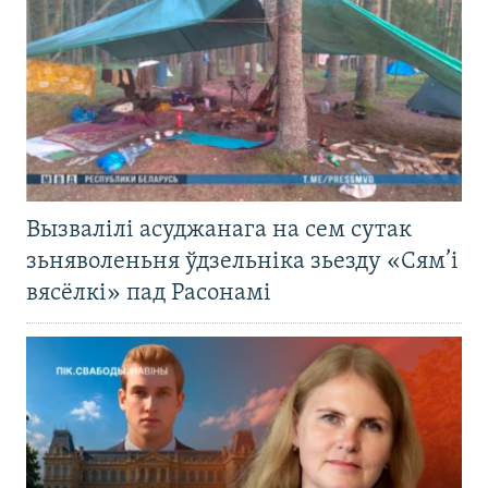
Вызвалілі асуджанага на сем сутак
зьняволеньня ўдзельніка зьезду «Сям’і
вясёлкі» пад Расонамі