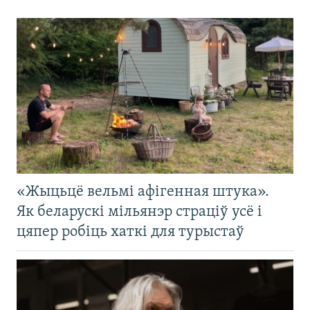
«Жыцьцё вельмі афігенная штука».
Як беларускі мільянэр страціў усё і
цяпер робіць хаткі для турыстаў