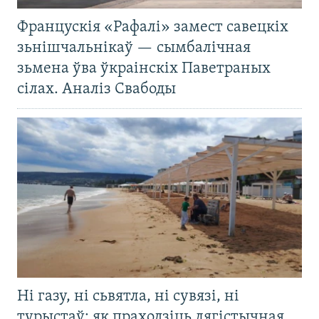
Францускія «Рафалі» замест савецкіх
зьнішчальнікаў — сымбалічная
зьмена ўва ўкраінскіх Паветраных
сілах. Аналіз Свабоды
Ні газу, ні сьвятла, ні сувязі, ні
турыстаў: як праходзіць лягістычная