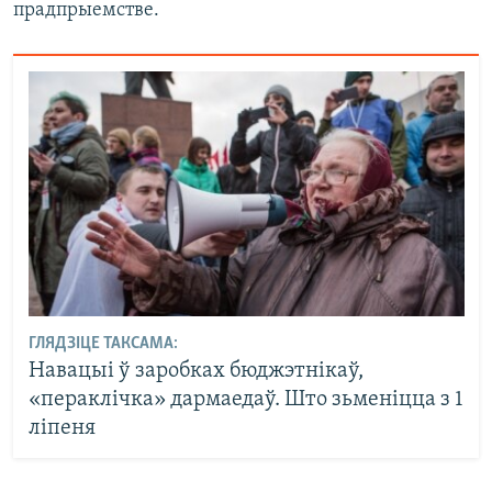
прадпрыемстве.
ГЛЯДЗІЦЕ ТАКСАМА:
Навацыі ў заробках бюджэтнікаў,
«пераклічка» дармаедаў. Што зьменіцца з 1
ліпеня