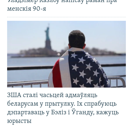
Уладзімер Казлоў напісаў раман пра
менскія 90-я
ЗША сталі часьцей адмаўляць
беларусам у прытулку. Іх спрабуюць
дэпартаваць у Бэліз і Ўганду, кажуць
юрысты