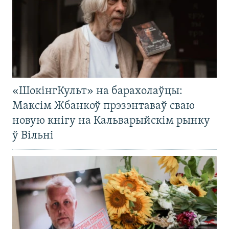
«ШокінгКульт» на барахолаўцы:
Максім Жбанкоў прэзэнтаваў сваю
новую кнігу на Кальварыйскім рынку
ў Вільні