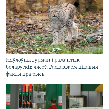
Няўлоўны гурман і рамантык
беларускіх лясоў. Расказваем цікавыя
факты пра рысь