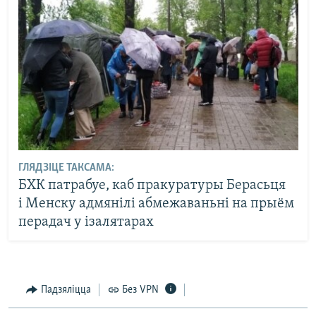
ГЛЯДЗІЦЕ ТАКСАМА:
БХК патрабуе, каб пракуратуры Берасьця
і Менску адмянілі абмежаваньні на прыём
перадач у ізалятарах
Падзяліцца
Без VPN