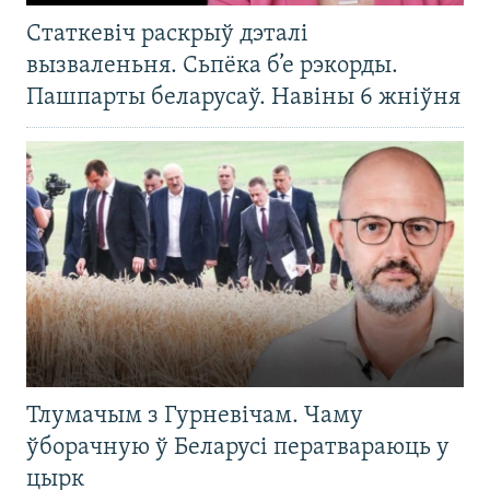
Статкевіч раскрыў дэталі
вызваленьня. Сьпёка б’е рэкорды.
Пашпарты беларусаў. Навіны 6 жніўня
Тлумачым з Гурневічам. Чаму
ўборачную ў Беларусі ператвараюць у
цырк