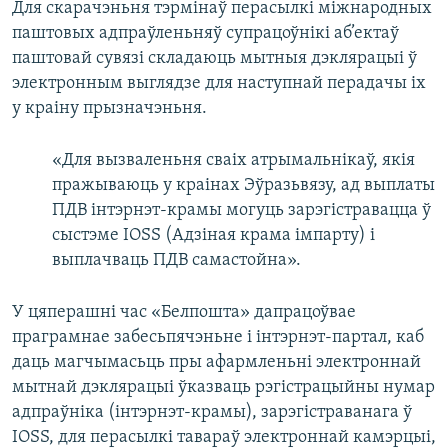
Для скарачэньня тэрмінаў перасылкі міжнародных
паштовых адпраўленьняў супрацоўнікі аб’ектаў
паштовай сувязі складаюць мытныя дэклярацыі ў
электронным выглядзе для наступнай перадачы іх
у краіну прызначэньня.
«Для вызваленьня сваіх атрымальнікаў, якія
пражываюць у краінах Эўразьвязу, ад выплаты
ПДВ інтэрнэт-крамы могуць зарэгістравацца ў
сыстэме IOSS (Адзіная крама імпарту) і
выплачваць ПДВ самастойна».
У цяперашні час «Белпошта» дапрацоўвае
праграмнае забесьпячэньне і інтэрнэт-партал, каб
даць магчымасьць пры афармленьні электроннай
мытнай дэклярацыі ўказваць рэгістрацыйны нумар
адпраўніка (інтэрнэт-крамы), зарэгістраванага ў
IOSS, для перасылкі тавараў электроннай камэрцыі,