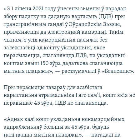
«З 1 ліпеня 2021 году ўнесены зьмены ў парадак
збору падатку на даданую вартасьць (ПДВ) пры
трансгранічным гандлі ў Эўрапейскім Зьвязе,
прымяняецца да электроннай камэрцыі. Такім
чынам, з усіх камэрцыйных пасылак без
залежнасьці ад кошту ўкладаньня, якое
перасылаецца, спаганяецца ПДВ, на ўкладаньні
коштам звыш 150 эўра дадаткова спаганяюцца
мытныя плацяжы», — растлумачылі ў «Белпошце».
Пры перасылцы тавараў для асабістага
карыстаньня атрымальніка і яго сям’і, кошт якіх не
перавышае 45 эўра, ПДВ не спаганяецца.
«Аднак калі кошт укладаньня некамэрцыйных
адпраўленьняў большы за 45 эўра, будуць
налічвацца мытныя плацяжы», — нагадалі на