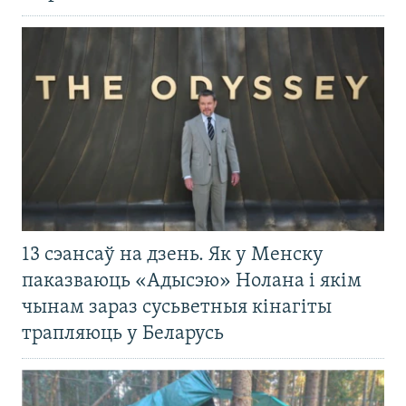
13 сэансаў на дзень. Як у Менску
паказваюць «Адысэю» Нолана і якім
чынам зараз сусьветныя кінагіты
трапляюць у Беларусь