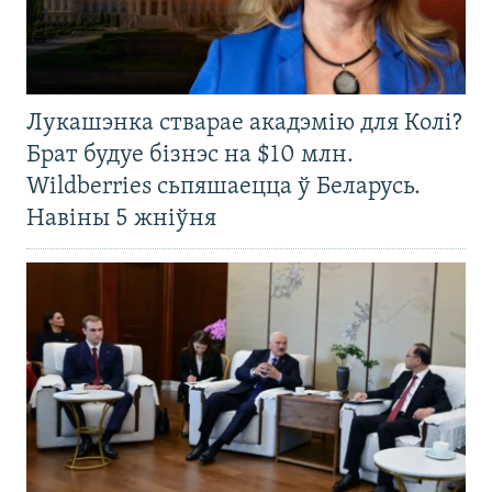
Лукашэнка стварае акадэмію для Колі?
Брат будуе бізнэс на $10 млн.
Wildberries сьпяшаецца ў Беларусь.
Навіны 5 жніўня