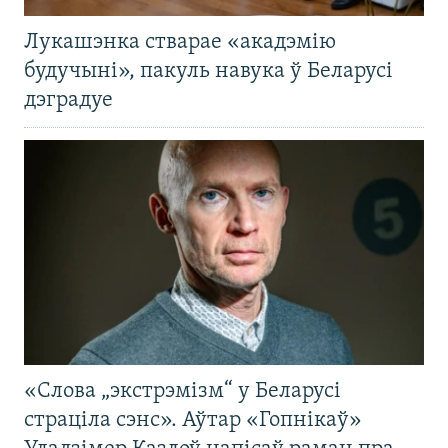
Лукашэнка стварае «акадэмію
будучыні», пакуль навука ў Беларусі
дэградуе
«Слова „экстрэмізм“ у Беларусі
страціла сэнс». Аўтар «Гопнікаў»