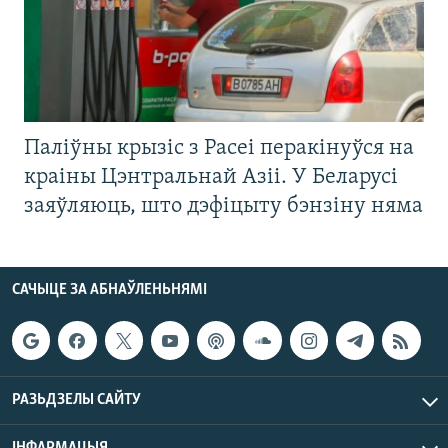
Паліўны крызіс з Расеі перакінуўся на
краіны Цэнтральнай Азіі. У Беларусі
заяўляюць, што дэфіцыту бэнзіну няма
САЧЫЦЕ ЗА АБНАЎЛЕНЬНЯМІ
РАЗЬДЗЕЛЫ САЙТУ
ІНФАРМАЦЫЯ