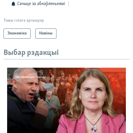
Сачыце за абнаўленьнямі
Тэмы гэтага артыкулу
Эканоміка
Навіны
Выбар рэдакцыі