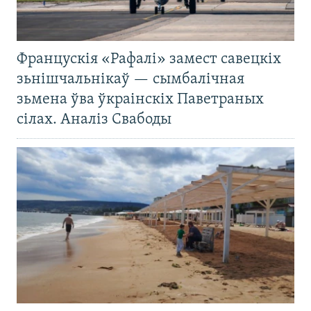
Францускія «Рафалі» замест савецкіх
зьнішчальнікаў — сымбалічная
зьмена ўва ўкраінскіх Паветраных
сілах. Аналіз Свабоды