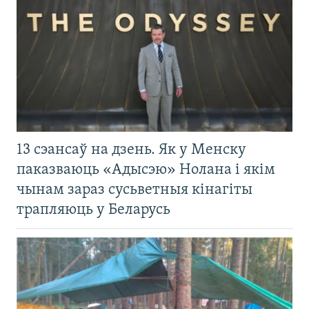
13 сэансаў на дзень. Як у Менску
паказваюць «Адысэю» Нолана і якім
чынам зараз сусьветныя кінагіты
трапляюць у Беларусь