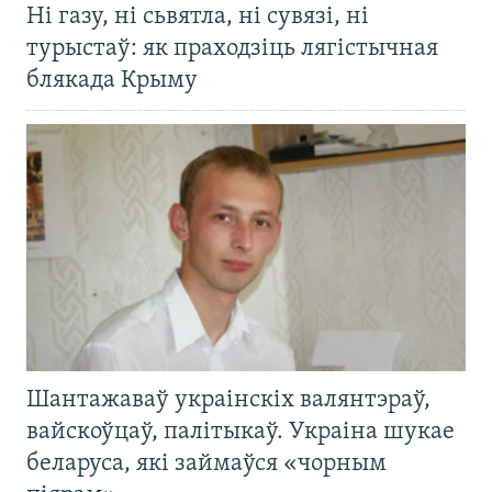
Ні газу, ні сьвятла, ні сувязі, ні
турыстаў: як праходзіць лягістычная
блякада Крыму
Шантажаваў украінскіх валянтэраў,
вайскоўцаў, палітыкаў. Украіна шукае
беларуса, які займаўся «чорным