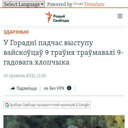
Powered by
Translate
Лінкі
ўнівэрсальнага
доступу
ЗДАРЭНЬНІ
НАВІНЫ
Перайсьці
У Горадні падчас выступу
да
ТОЛЬКІ НА СВАБОДЗЕ
УСЕ НАВІНЫ
вайскоўцаў 9 траўня траўмавалі 9-
галоўнага
СУВЯЗЬ
ВІДЭА І ФОТА
ТЭСТЫ
зьместу
гадовага хлопчыка
Перайсьці
ПАДПІСАЦЦА
ЛЮДЗІ
БЛОГІ
АБЫСЬЦІ БЛЯКАВАНЬНЕ
да
10 травень 2021, 11:25
ПАЛІТЫКА
ГІСТОРЫЯ НА СВАБОДЗЕ
ПАДЗЯЛІЦЦА ІНФАРМАЦЫЯЙ
RSS
галоўнай
САЧЫЦЕ ЗА АБНАЎЛЕНЬНЯМІ
Падзяліцца
Без VPN
навігацыі
ЭКАНОМІКА
ПАДКАСТЫ
ПАДКАСТЫ
Перайсьці
ВАЙНА
КНІГІ
FACEBOOK
да
Зрабіце Свабоду прыярытэтнай крыніцай ў Google
БЕЛАРУСЫ НА ВАЙНЕ
АЎДЫЁКНІГІ
TWITTER
пошуку
ПАЛІТВЯЗЬНІ
PREMIUM
Усе сайты РС/РСЭ