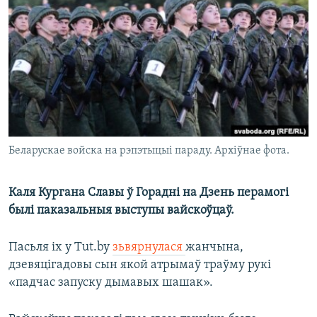
КУЛЬТУРА
МОВА
КАЛЯНДАР
НА ХВАЛЯХ СВАБОДЫ
Беларускае войска на рэпэтыцыі параду. Архіўнае фота.
Каля Кургана Славы ў Горадні на Дзень перамогі
былі паказальныя выступы вайскоўцаў.
Пасьля іх у Тut.by
зьвярнулася
жанчына,
дзевяцігадовы сын якой атрымаў траўму рукі
«падчас запуску дымавых шашак».