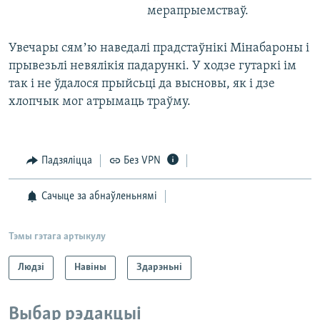
мерапрыемстваў.
Увечары сямʼю наведалі прадстаўнікі Мінабароны і
прывезьлі невялікія падарункі. У ходзе гутаркі ім
так і не ўдалося прыйсьці да высновы, як і дзе
хлопчык мог атрымаць траўму.
Падзяліцца
Без VPN
Сачыце за абнаўленьнямі
Тэмы гэтага артыкулу
Людзі
Навіны
Здарэньні
Выбар рэдакцыі