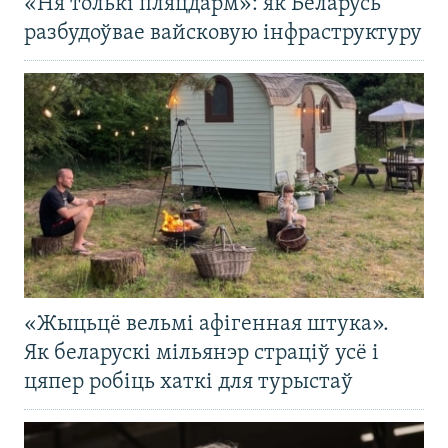
«Ня толькі пляцдарм»: як Беларусь
разбудоўвае вайсковую інфраструктуру
«Жыцьцё вельмі афігенная штука».
Як беларускі мільянэр страціў усё і
цяпер робіць хаткі для турыстаў