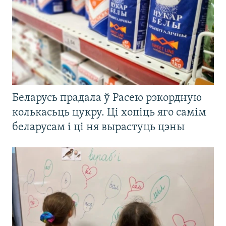
Беларусь прадала ў Расею рэкордную
колькасьць цукру. Ці хопіць яго самім
беларусам і ці ня вырастуць цэны