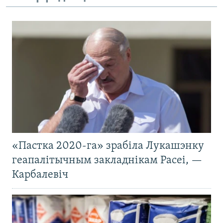
«Пастка 2020-га» зрабіла Лукашэнку
геапалітычным закладнікам Расеі, —
Карбалевіч