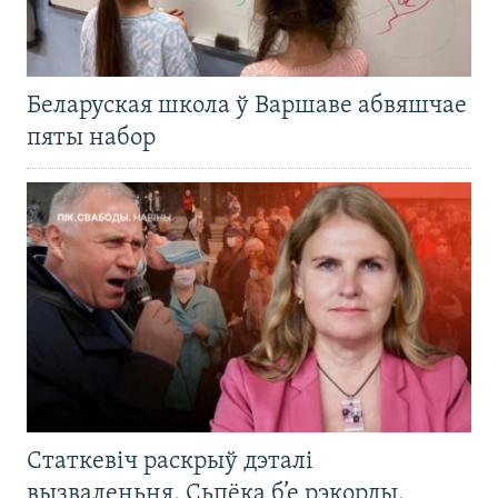
Беларуская школа ў Варшаве абвяшчае
пяты набор
Статкевіч раскрыў дэталі
вызваленьня. Сьпёка б’е рэкорды.