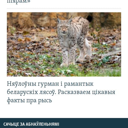
піярам»
Няўлоўны гурман і рамантык
беларускіх лясоў. Расказваем цікавыя
факты пра рысь
САЧЫЦЕ ЗА АБНАЎЛЕНЬНЯМІ