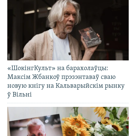
«ШокінгКульт» на барахолаўцы:
Максім Жбанкоў прэзэнтаваў сваю
новую кнігу на Кальварыйскім рынку
ў Вільні