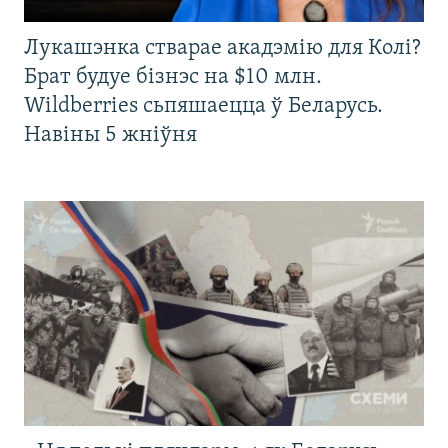
Лукашэнка стварае акадэмію для Колі?
Брат будуе бізнэс на $10 млн.
Wildberries сьпяшаецца ў Беларусь.
Навіны 5 жніўня