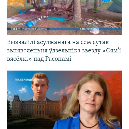
Вызвалілі асуджанага на сем сутак
зьняволеньня ўдзельніка зьезду «Сям’і
вясёлкі» пад Расонамі