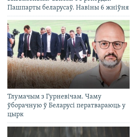
Пашпарты беларусаў. Навіны 6 жніўня
Тлумачым з Гурневічам. Чаму
ўборачную ў Беларусі ператвараюць у
цырк