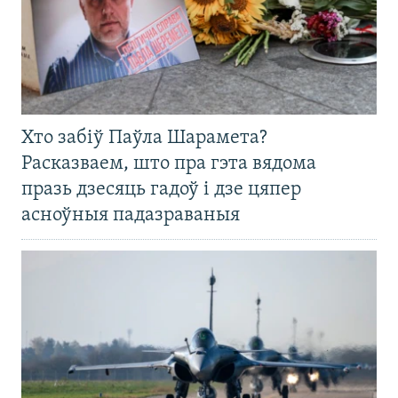
Хто забіў Паўла Шарамета?
Расказваем, што пра гэта вядома
празь дзесяць гадоў і дзе цяпер
асноўныя падазраваныя