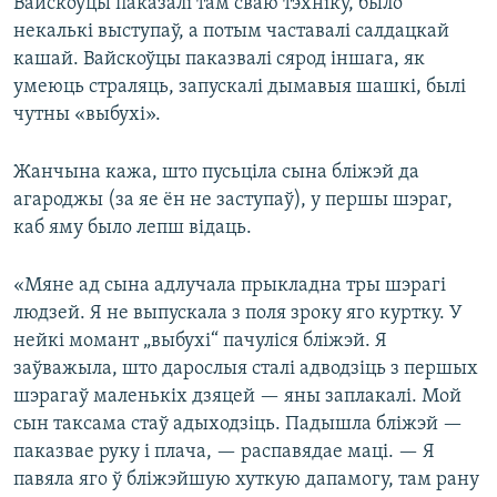
Вайскоўцы паказалі там сваю тэхніку, было
некалькі выступаў, а потым частавалі салдацкай
кашай. Вайскоўцы паказвалі сярод іншага, як
умеюць страляць, запускалі дымавыя шашкі, былі
чутны «выбухі».
Жанчына кажа, што пусьціла сына бліжэй да
агароджы (за яе ён не заступаў), у першы шэраг,
каб яму было лепш відаць.
«Мяне ад сына адлучала прыкладна тры шэрагі
людзей. Я не выпускала з поля зроку яго куртку. У
нейкі момант „выбухі“ пачуліся бліжэй. Я
заўважыла, што дарослыя сталі адводзіць з першых
шэрагаў маленькіх дзяцей — яны заплакалі. Мой
сын таксама стаў адыходзіць. Падышла бліжэй —
паказвае руку і плача, — распавядае маці. — Я
павяла яго ў бліжэйшую хуткую дапамогу, там рану