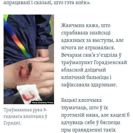
апрацавалі і сказалі, што гэта апёк».
Жанчына кажа, што
спрабавала знайсьці
адказных за выступы, але
нічога не атрымалася.
Вечарам сям’я зʼездзіла ў
траўмапункт Горадзенскай
абласной дзіцячай
клінічнай бальніцы і
зафіксавала здарэньне.
Бацькі хлопчыка
тлумачаць, што ў іх
Траўмаваная рука 9-
прэтэнзій няма, але хацелі б
гадовага хлопчыка ў
адчуваць сябе ў бяспецы
Горадні.
пры правядзенні такіх