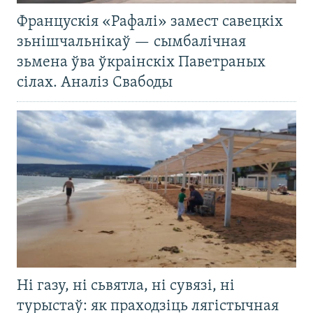
Францускія «Рафалі» замест савецкіх
зьнішчальнікаў — сымбалічная
зьмена ўва ўкраінскіх Паветраных
сілах. Аналіз Свабоды
Ні газу, ні сьвятла, ні сувязі, ні
турыстаў: як праходзіць лягістычная