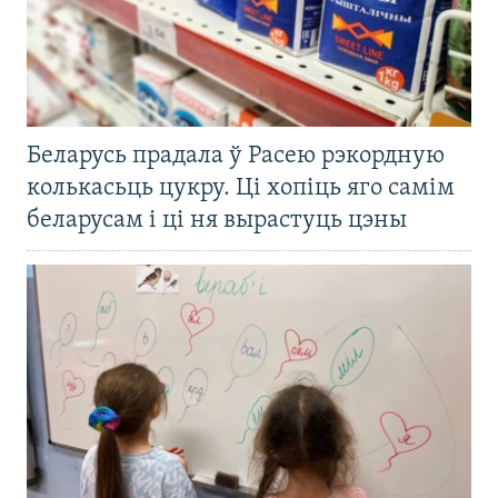
Беларусь прадала ў Расею рэкордную
колькасьць цукру. Ці хопіць яго самім
беларусам і ці ня вырастуць цэны