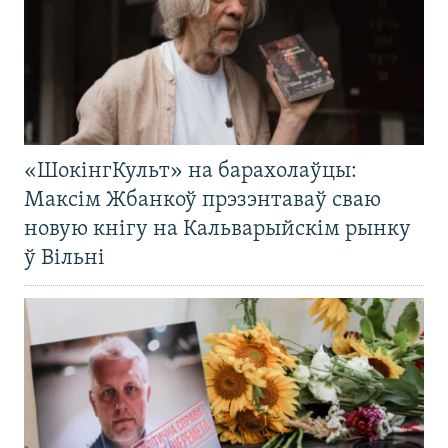
«ШокінгКульт» на барахолаўцы:
Максім Жбанкоў прэзэнтаваў сваю
новую кнігу на Кальварыйскім рынку
ў Вільні