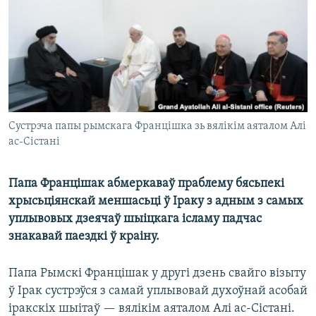
КУЛЬТУРА
МОВА
КАЛЯНДАР
НА ХВАЛЯХ СВАБОДЫ
Сустрэча папы рымскага Францішка зь вялікім аяталом Алі
ас-Сістані
Папа Францішак абмеркаваў праблему бясьпекі
хрысьціянскай меншасьці ў Іраку з адным з самых
уплывовых дзеячаў шыіцкага ісламу падчас
знакавай паездкі ў краіну.
Папа Рымскі Францішак у другі дзень свайго візыту
ў Ірак сустрэўся з самай уплывовай духоўнай асобай
іракскіх шыітаў — вялікім аяталом Алі ас-Сістані.