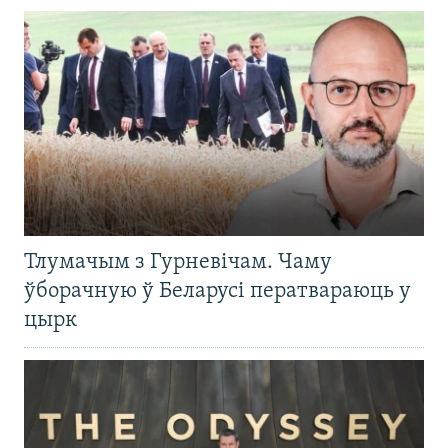
Тлумачым з Гурневічам. Чаму
ўборачную ў Беларусі ператвараюць у
цырк