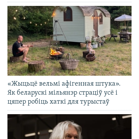
«Жыцьцё вельмі афігенная штука».
Як беларускі мільянэр страціў усё і
цяпер робіць хаткі для турыстаў