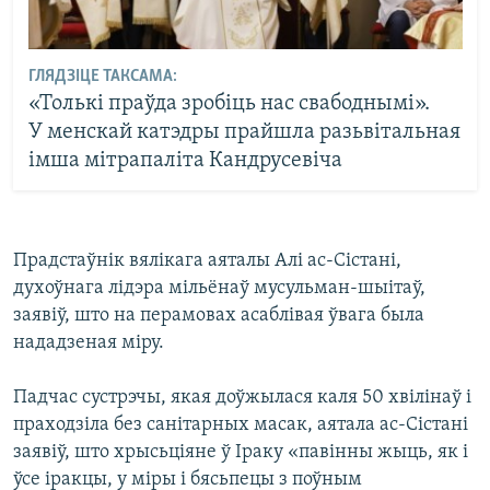
ГЛЯДЗІЦЕ ТАКСАМА:
«Толькі праўда зробіць нас свабоднымі».
У менскай катэдры прайшла разьвітальная
імша мітрапаліта Кандрусевіча
Прадстаўнік вялікага аяталы Алі ас-Сістані,
духоўнага лідэра мільёнаў мусульман-шыітаў,
заявіў, што на перамовах асаблівая ўвага была
нададзеная міру.
Падчас сустрэчы, якая доўжылася каля 50 хвілінаў і
праходзіла без санітарных масак, аятала ас-Сістані
заявіў, што хрысьціяне ў Іраку «павінны жыць, як і
ўсе іракцы, у міры і бясьпецы з поўным