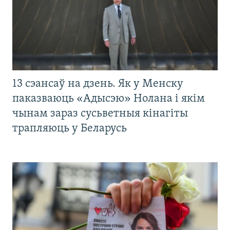
13 сэансаў на дзень. Як у Менску
паказваюць «Адысэю» Нолана і якім
чынам зараз сусьветныя кінагіты
трапляюць у Беларусь