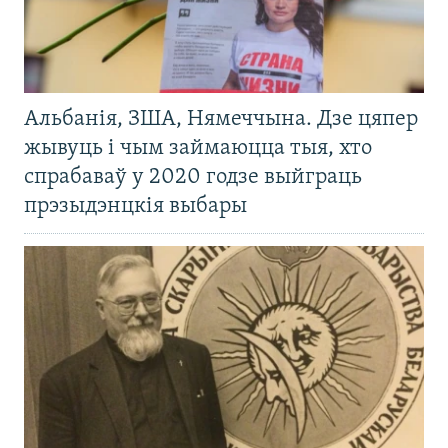
Альбанія, ЗША, Нямеччына. Дзе цяпер
жывуць і чым займаюцца тыя, хто
спрабаваў у 2020 годзе выйграць
прэзыдэнцкія выбары