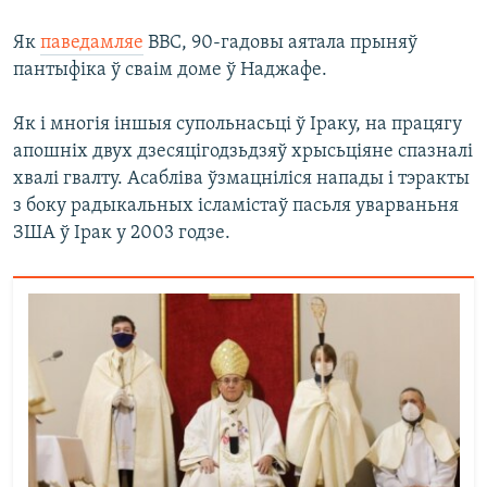
Як
паведамляе
ВВС, 90-гадовы аятала прыняў
пантыфіка ў сваім доме ў Наджафе.
Як і многія іншыя супольнасьці ў Іраку, на працягу
апошніх двух дзесяцігодзьдзяў хрысьціяне спазналі
хвалі гвалту. Асабліва ўзмацніліся напады і тэракты
з боку радыкальных ісламістаў пасьля уварваньня
ЗША ў Ірак у 2003 годзе.