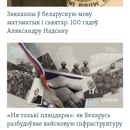
Закаханы ў беларускую мову
матэматык і сьвятар. 100 гадоў
Аляксандру Надсану
«Ня толькі пляцдарм»: як Беларусь
разбудоўвае вайсковую інфраструктуру