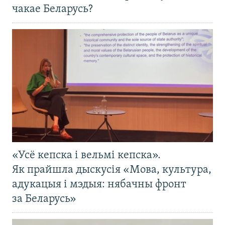
чакае Беларусь?
«Усё кепска і вельмі кепска».
Як прайшла дыскусія «Мова, культура,
адукацыя і мэдыя: нябачны фронт
за Беларусь»