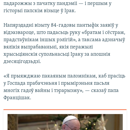
падарожжы з пачатку пандэміі — і першым у
гісторыі папскім візыце ў Ірак.
Напярэдадні візыту 84-гадовы пантыфік заявіў у
відэазвароце, што падасьць руку «братам і сёстрам,
прадстаўнікам іншых рэлігій», а таксама адзначыў
вялікія выпрабаваньні, якія перажылі
хрысьціянскія супольнасьці Іраку за апошнія
дзесяцігодзьдзі.
«Я прыяжджаю пакаяным паломнікам, каб прасіць
у Госпада прабачэньня і прымірэньня пасьля
многіх гадоў вайны і тэрарызму», — сказаў папа
Францішак.