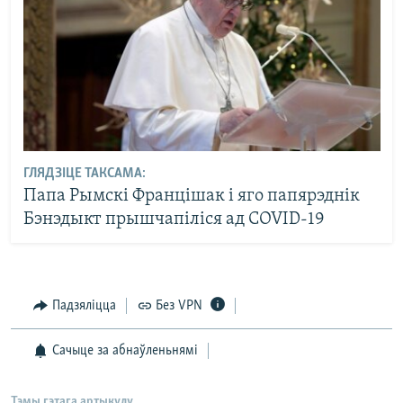
ГЛЯДЗІЦЕ ТАКСАМА:
Папа Рымскі Францішак і яго папярэднік
Бэнэдыкт прышчапіліся ад COVID-19
Падзяліцца
Без VPN
Сачыце за абнаўленьнямі
Тэмы гэтага артыкулу