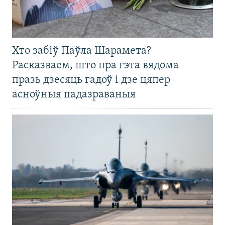
Хто забіў Паўла Шарамета?
Расказваем, што пра гэта вядома
празь дзесяць гадоў і дзе цяпер
асноўныя падазраваныя