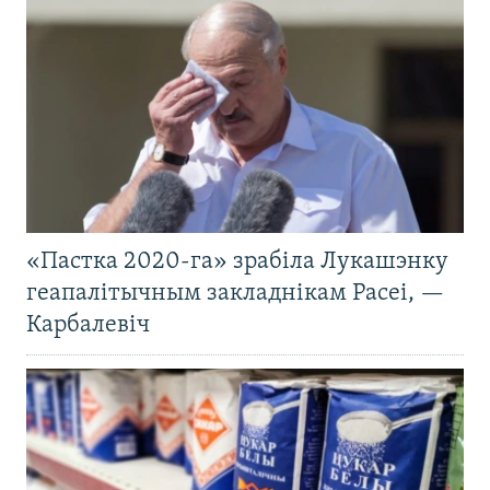
«Пастка 2020-га» зрабіла Лукашэнку
геапалітычным закладнікам Расеі, —
Карбалевіч