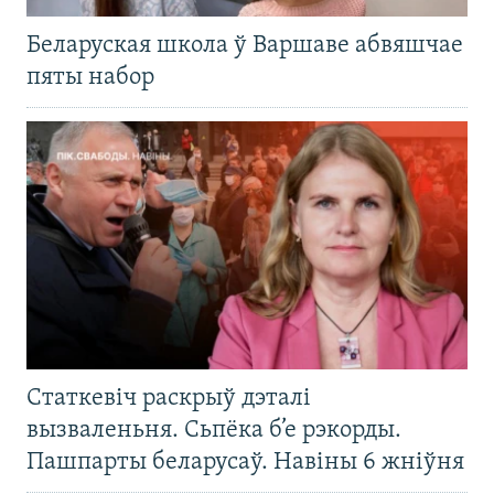
Беларуская школа ў Варшаве абвяшчае
пяты набор
Статкевіч раскрыў дэталі
вызваленьня. Сьпёка б’е рэкорды.
Пашпарты беларусаў. Навіны 6 жніўня