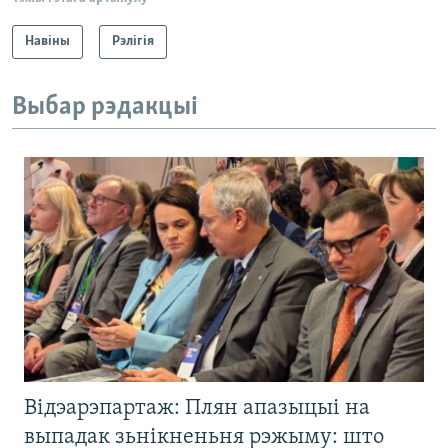
Навіны
Рэлігія
Выбар рэдакцыі
Відэарэпартаж: Плян апазыцыі на
выпадак зьнікненьня рэжыму: што