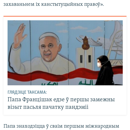
захаваньнем іх канстытуцыйных правоў».
ГЛЯДЗІЦЕ ТАКСАМА:
Папа Францішак едзе ў першы замежны
візыт пасьля пачатку пандэміі
Папа знаходзіцца ў сваім першым міжнародным