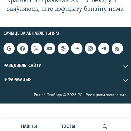
краіны Цэнтральнай Азіі. У Беларусі
заяўляюць, што дэфіцыту бэнзіну няма
САЧЫЦЕ ЗА АБНАЎЛЕНЬНЯМІ
РАЗЬДЗЕЛЫ САЙТУ
ІНФАРМАЦЫЯ
Радыё Свабода © 2026 РС | Усе правы захаваныя.
НАВІНЫ
ТЭСТЫ