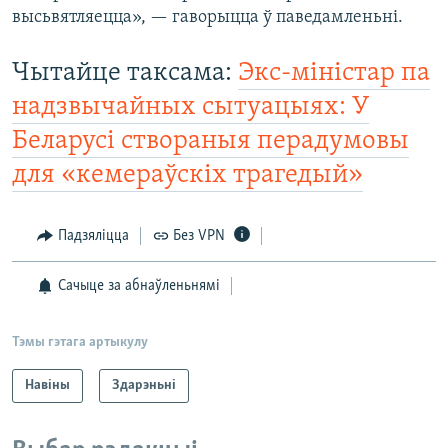
высьвятляецца», — гаворыцца ў паведамленьні.
Чытайце таксама:
Экс-міністар па
надзвычайных сытуацыях: У
Беларусі створаныя перадумовы
для «кемераўскіх трагедый»
Падзяліцца
Без VPN
Сачыце за абнаўленьнямі
Тэмы гэтага артыкулу
Навіны
Здарэньні