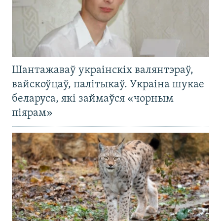
Шантажаваў украінскіх валянтэраў,
вайскоўцаў, палітыкаў. Украіна шукае
беларуса, які займаўся «чорным
піярам»