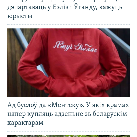
дэпартаваць у Бэліз і Ўганду, кажуць
юрысты
Ад буслоў да «Ментску». У якіх крамах
цяпер купляць адзеньне зь беларускім
характарам