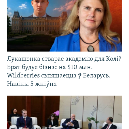
Лукашэнка стварае акадэмію для Колі?
Брат будуе бізнэс на $10 млн.
Wildberries сьпяшаецца ў Беларусь.
Навіны 5 жніўня