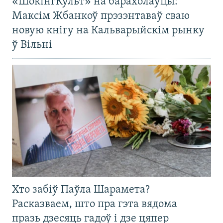
«ШокінгКульт» на барахолаўцы:
Максім Жбанкоў прэзэнтаваў сваю
новую кнігу на Кальварыйскім рынку
ў Вільні
Хто забіў Паўла Шарамета?
Расказваем, што пра гэта вядома
празь дзесяць гадоў і дзе цяпер