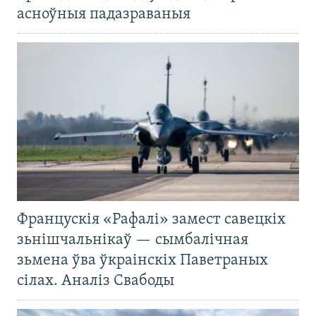
асноўныя падазраваныя
Францускія «Рафалі» замест савецкіх
зьнішчальнікаў — сымбалічная
зьмена ўва ўкраінскіх Паветраных
сілах. Аналіз Свабоды