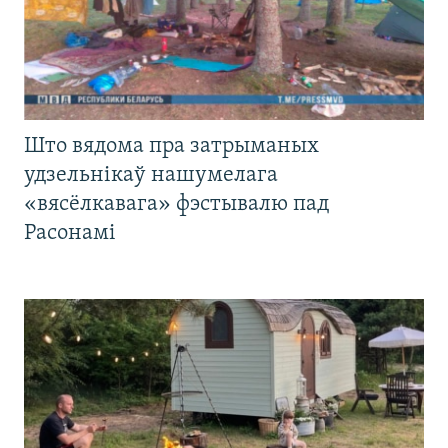
Што вядома пра затрыманых
удзельнікаў нашумелага
«вясёлкавага» фэстывалю пад
Расонамі