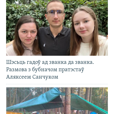
Шэсьць гадоў ад званка да званка.
Размова з бубначом пратэстаў
Аляксеем Санчуком