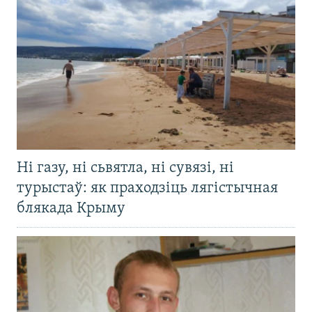
Ні газу, ні сьвятла, ні сувязі, ні
турыстаў: як праходзіць лягістычная
блякада Крыму