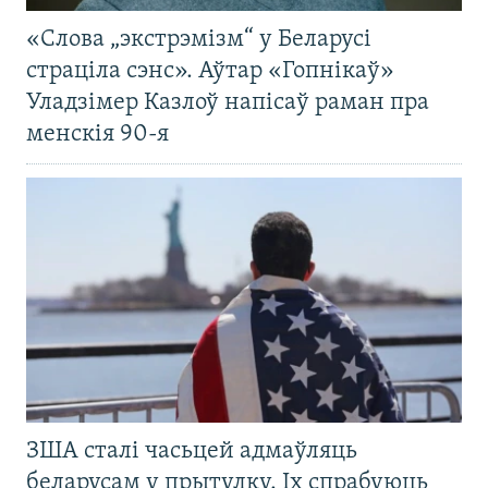
«Слова „экстрэмізм“ у Беларусі
страціла сэнс». Аўтар «Гопнікаў»
Уладзімер Казлоў напісаў раман пра
менскія 90-я
ЗША сталі часьцей адмаўляць
беларусам у прытулку. Іх спрабуюць