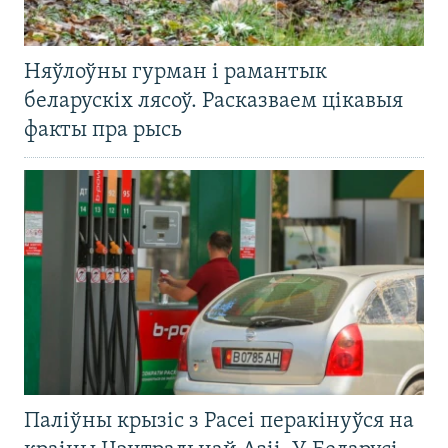
Няўлоўны гурман і рамантык
беларускіх лясоў. Расказваем цікавыя
факты пра рысь
Паліўны крызіс з Расеі перакінуўся на