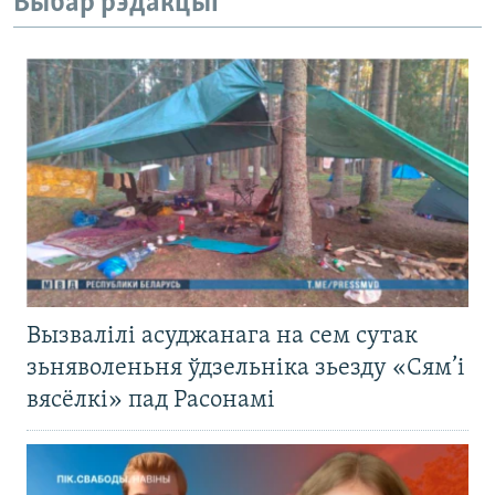
Выбар рэдакцыі
Вызвалілі асуджанага на сем сутак
зьняволеньня ўдзельніка зьезду «Сям’і
вясёлкі» пад Расонамі