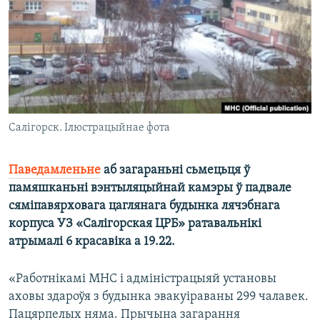
КУЛЬТУРА
МОВА
КАЛЯНДАР
НА ХВАЛЯХ СВАБОДЫ
Салігорск. Ілюстрацыйнае фота
Паведамленьне
аб загараньні сьмецьця ў
памяшканьні вэнтыляцыйнай камэры ў падвале
сяміпавярховага цаглянага будынка лячэбнага
корпуса УЗ «Салігорская ЦРБ» ратавальнікі
атрымалі 6 красавіка а 19.22.
«Работнікамі МНС і адміністрацыяй установы
аховы здароўя з будынка эвакуіраваны 299 чалавек.
Пацярпелых няма. Прычына загарання