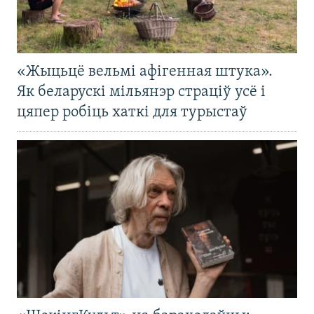
«Жыцьцё вельмі афігенная штука».
Як беларускі мільянэр страціў усё і
цяпер робіць хаткі для турыстаў