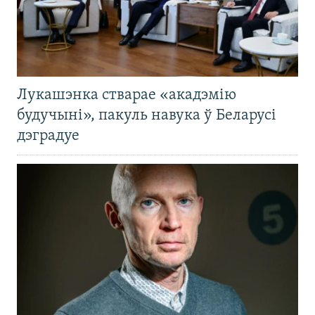
Лукашэнка стварае «акадэмію
будучыні», пакуль навука ў Беларусі
дэградуе