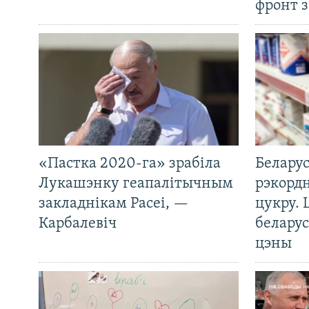
фронт з
«Пастка 2020-га» зрабіла
Беларус
Лукашэнку геапалітычным
рэкорд
закладнікам Расеі, —
цукру. 
Карбалевіч
беларус
цэны