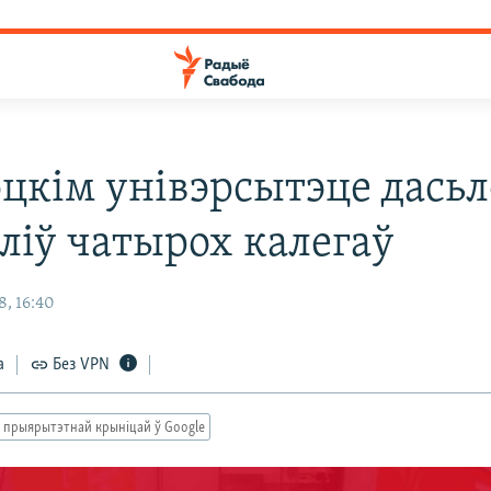
эцкім унівэрсытэце дась
эліў чатырох калегаў
8, 16:40
а
Без VPN
 прыярытэтнай крыніцай ў Google