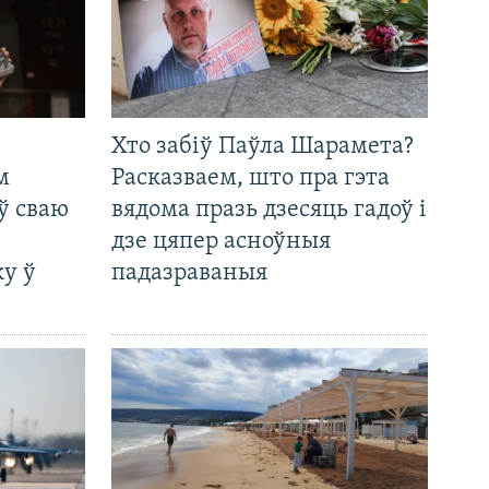
Хто забіў Паўла Шарамета?
м
Расказваем, што пра гэта
ў сваю
вядома празь дзесяць гадоў і
дзе цяпер асноўныя
у ў
падазраваныя