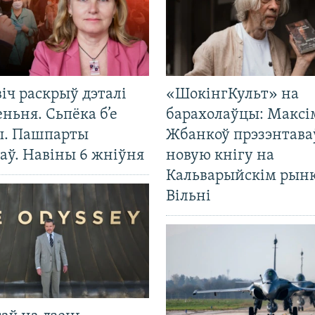
іч раскрыў дэталі
«ШокінгКульт» на
ньня. Сьпёка б’е
барахолаўцы: Максі
ы. Пашпарты
Жбанкоў прэзэнтава
аў. Навіны 6 жніўня
новую кнігу на
Кальварыйскім рынк
Вільні