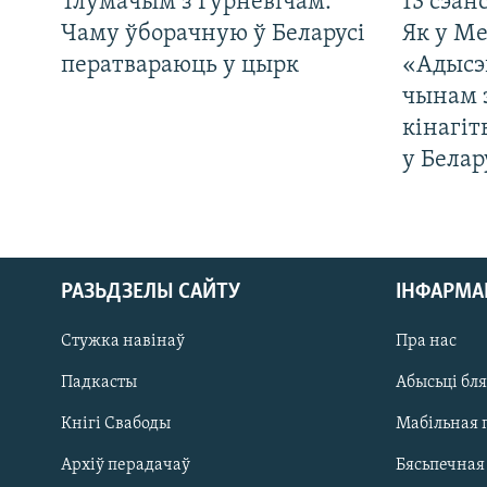
Тлумачым з Гурневічам.
13 сэан
Чаму ўборачную ў Беларусі
Як у М
ператвараюць у цырк
«Адысэ
чынам 
кінагі
у Белар
РАЗЬДЗЕЛЫ САЙТУ
ІНФАРМ
Стужка навінаў
Пра нас
Падкасты
Абысьці бл
Кнігі Свабоды
Мабільная 
Архіў перадачаў
Бясьпечная