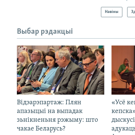
Навіны
З
Выбар рэдакцыі
Відэарэпартаж: Плян
«Усё ке
апазыцыі на выпадак
кепска
зьнікненьня рэжыму: што
дыскусі
чакае Беларусь?
адукац