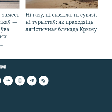
 замест
Ні газу, ні сьвятла, ні сувязі,
нікаў —
ні турыстаў: як праходзіць
 ўва
лягістычная блякада Крыму
ных
ды
ЯМІ