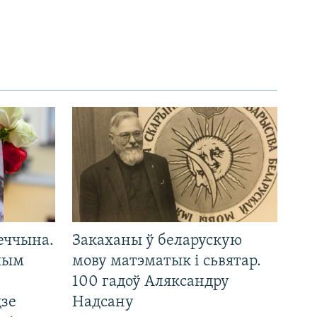
еччына.
Закаханы ў беларускую
 чым
мову матэматык і сьвятар.
100 гадоў Аляксандру
дзе
Надсану