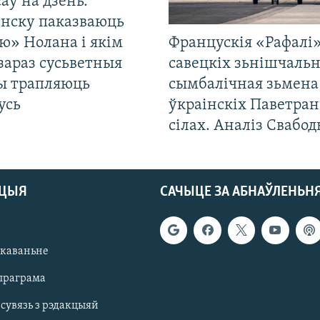
саў на дзень.
енску паказваюць
ю» Нолана і якім
Францускія «Рафалі»
зараз сусьветныя
савецкіх зьнішчаль
ты трапляюць
сымбалічная зьмена
усь
ўкраінскіх Паветра
сілах. Аналіз Свабо
АЦЫЯ
САЧЫЦЕ ЗА АБНАЎЛЕНЬН
якаваньне
праграма
 сувязь з рэдакцыяй