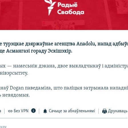
е турэцкае дзяржаўнае агенцтва Anadolu, напад адбыўс
це Асмангазі гораду Эскішэхір.
лых — намесьнік дэкана, двое выкладчыкаў і адмініс
нівэрсытэту.
інаў Dogan паведаміла, што паліцыя затрымала нападн
ь невядомыя.
а
Без VPN
Сачыце за абнаўленьнямі
Друкаваць
кулу