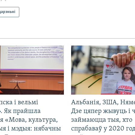
дарэньні
пска і вельмі
Альбанія, ЗША, Ням
». Як прайшла
Дзе цяпер жывуць і
я «Мова, культура,
займаюцца тыя, хто
ыя і мэдыя: нябачны
спрабаваў у 2020 го