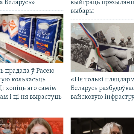
а Беларусь»
выйграць прэзыдэнц
выбары
ь прадала ў Расею
ную колькасьць
«Ня толькі пляцдарм
Ці хопіць яго самім
Беларусь разбудоўва
ам і ці ня вырастуць
вайсковую інфрастр