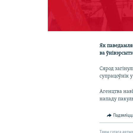
Як паведамля
ва ўнівэрсытэ
Сярод загіну
супрацоўнік у
Агенцтва нав
нападу пакул
Падзяліцц
Тэмы гэтага арты