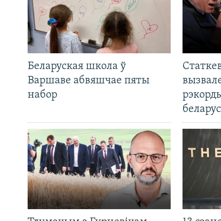
Беларуская школа ў
Статкев
Варшаве абвяшчае пяты
вызвале
набор
рэкорд
беларус