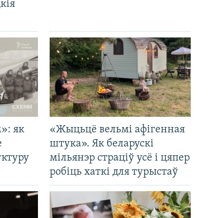
кія
»: як
«Жыцьцё вельмі афігенная
е
штука». Як беларускі
уктуру
мільянэр страціў усё і цяпер
робіць хаткі для турыстаў