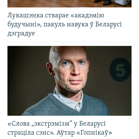
Лукашэнка стварае «акадэмію
будучыні», пакуль навука ў Беларусі
дэградуе
«Слова „экстрэмізм“ у Беларусі
страціла сэнс». Аўтар «Гопнікаў»