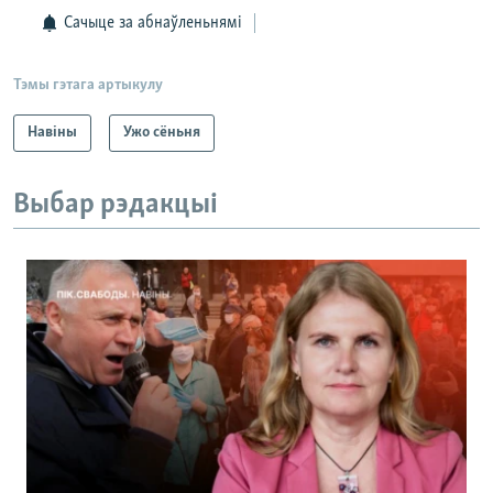
Сачыце за абнаўленьнямі
Тэмы гэтага артыкулу
Навіны
Ужо сёньня
Выбар рэдакцыі