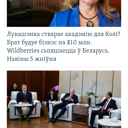
Лукашэнка стварае акадэмію для Колі?
Брат будуе бізнэс на $10 млн.
Wildberries сьпяшаецца ў Беларусь.
Навіны 5 жніўня