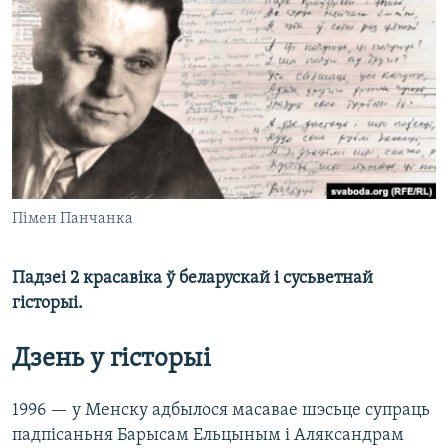
КУЛЬТУРА
МОВА
КАЛЯНДАР
НА ХВАЛЯХ СВАБОДЫ
Пімен Панчанка
Падзеі 2 красавіка ў беларускай і сусьветнай
гісторыі.
Дзень у гісторыі
1996 — у Менску адбылося масавае шэсьце супраць
падпісаньня Барысам Ельцыным і Аляксандрам