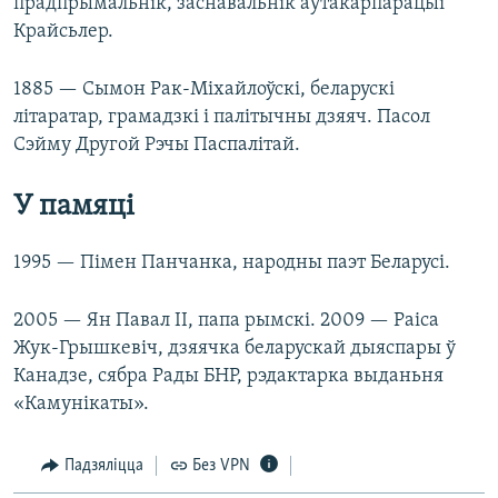
прадпрымальнік, заснавальнік аўтакарпарацыі
Крайсьлер.
1885 — Сымон Рак-Міхайлоўскі, беларускі
літаратар, грамадзкі і палітычны дзяяч. Пасол
Сэйму Другой Рэчы Паспалітай.
У памяці
1995 — Пімен Панчанка, народны паэт Беларусі.
2005 — Ян Павал II, папа рымскі. 2009 — Раіса
Жук-Грышкевіч, дзяячка беларускай дыяспары ў
Канадзе, сябра Рады БНР, рэдактарка выданьня
«Камунікаты».
Падзяліцца
Без VPN