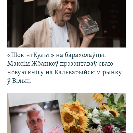
«ШокінгКульт» на барахолаўцы:
Максім Жбанкоў прэзэнтаваў сваю
новую кнігу на Кальварыйскім рынку
ў Вільні