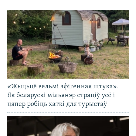
«Жыцьцё вельмі афігенная штука».
Як беларускі мільянэр страціў усё і
цяпер робіць хаткі для турыстаў