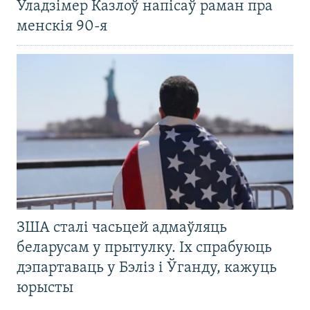
Уладзімер Казлоў напісаў раман пра
менскія 90-я
ЗША сталі часьцей адмаўляць
беларусам у прытулку. Іх спрабуюць
дэпартаваць у Бэліз і Ўганду, кажуць
юрысты