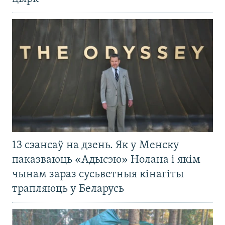
13 сэансаў на дзень. Як у Менску
паказваюць «Адысэю» Нолана і якім
чынам зараз сусьветныя кінагіты
трапляюць у Беларусь