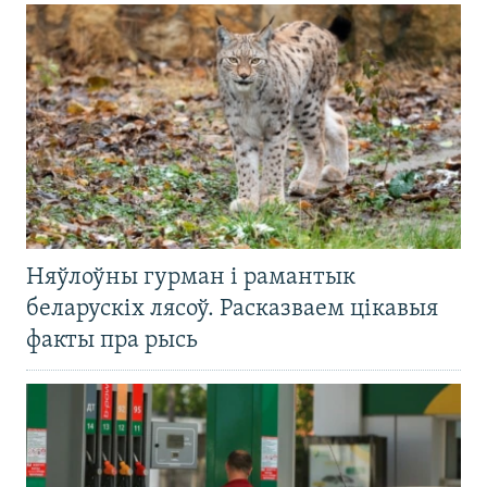
Няўлоўны гурман і рамантык
беларускіх лясоў. Расказваем цікавыя
факты пра рысь