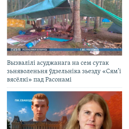
Вызвалілі асуджанага на сем сутак
зьняволеньня ўдзельніка зьезду «Сям’і
вясёлкі» пад Расонамі