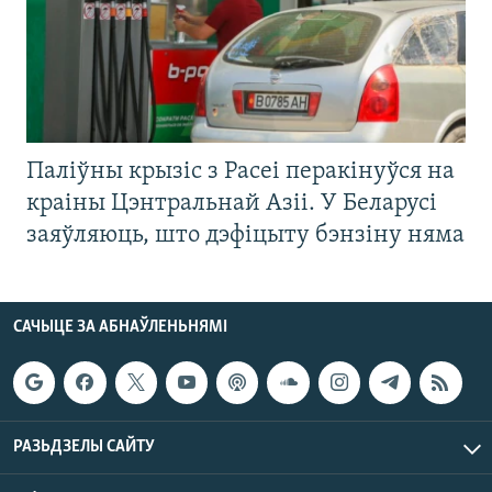
Паліўны крызіс з Расеі перакінуўся на
краіны Цэнтральнай Азіі. У Беларусі
заяўляюць, што дэфіцыту бэнзіну няма
САЧЫЦЕ ЗА АБНАЎЛЕНЬНЯМІ
РАЗЬДЗЕЛЫ САЙТУ