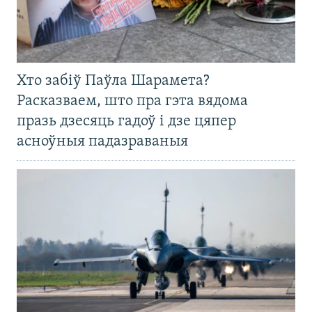
Хто забіў Паўла Шарамета?
Расказваем, што пра гэта вядома
празь дзесяць гадоў і дзе цяпер
асноўныя падазраваныя