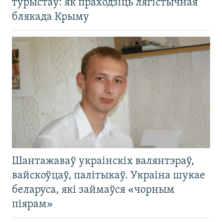
турыстаў: як праходзіць лягістычная
блякада Крыму
Шантажаваў украінскіх валянтэраў,
вайскоўцаў, палітыкаў. Украіна шукае
беларуса, які займаўся «чорным
піярам»