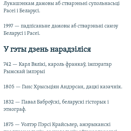
Лукашэнкам дамовы аб стварэньні супольнасьці
Расеі і Беларусі.
1997 — падпісаньне дамовы аб стварэньні саюзу
Беларусі і Расеі.
У гэты дзень нарадзіліся
742 — Карл Вялікі, кароль франкаў, імпэратар
Рымскай імпэрыі
1805 — Ганс Хрысьціян Андэрсан, дацкі казачнік.
1832 — Павал Баброўскі, беларускі гісторык і
этнограф.
1875 — Уолтэр Пэрсі Крайсьлер, амэрыканскі