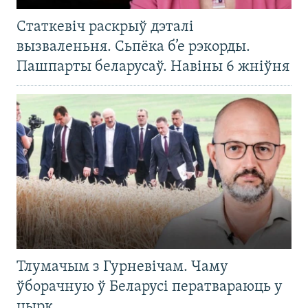
Статкевіч раскрыў дэталі
вызваленьня. Сьпёка б’е рэкорды.
Пашпарты беларусаў. Навіны 6 жніўня
Тлумачым з Гурневічам. Чаму
ўборачную ў Беларусі ператвараюць у
цырк