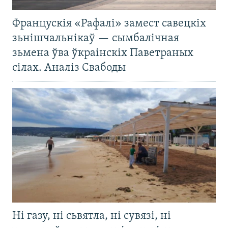
Францускія «Рафалі» замест савецкіх
зьнішчальнікаў — сымбалічная
зьмена ўва ўкраінскіх Паветраных
сілах. Аналіз Свабоды
Ні газу, ні сьвятла, ні сувязі, ні