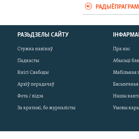
РАДЫЁПРАГРА
РАЗЬДЗЕЛЫ САЙТУ
ІНФАРМ
Стужка навінаў
Пра нас
Падкасты
Абысьці бл
Кнігі Свабоды
Мабільная 
Архіў перадачаў
Бясьпечная
Фота / відэа
Нашы кант
САЧЫЦЕ ЗА АБНАЎЛЕНЬНЯМІ
За кратамі, бо журналісты
Умовы кар