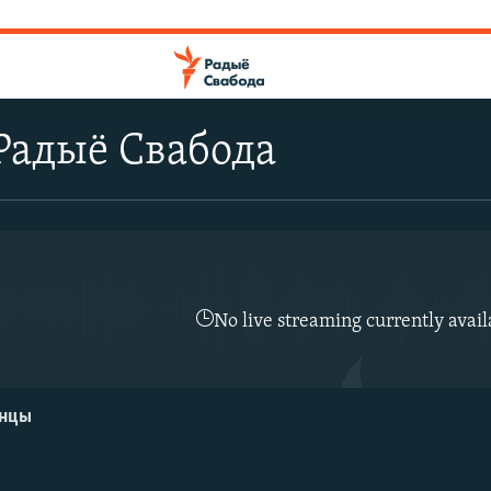
Радыё Свабода
No live streaming currently avail
енцы