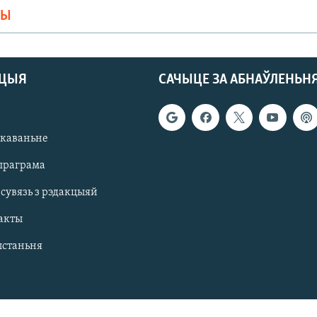
МЫ
АЦЫЯ
САЧЫЦЕ ЗА АБНАЎЛЕНЬН
якаваньне
праграма
 сувязь з рэдакцыяй
акты
ыстаньня