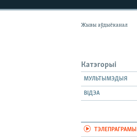
КАЛЯНДАР
НА ХВАЛЯХ СВАБОДЫ
Жывы аўдыёканал
Катэгорыі
МУЛЬТЫМЭДЫЯ
ВІДЭА
ТЭЛЕПРАГРАМЫ