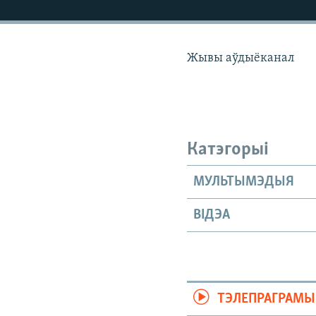
КАЛЯНДАР
НА ХВАЛЯХ СВАБОДЫ
Жывы аўдыёканал
Катэгорыі
МУЛЬТЫМЭДЫЯ
ВІДЭА
ТЭЛЕПРАГРАМЫ