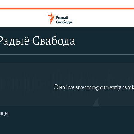
Радыё Свабода
No live streaming currently avail
енцы