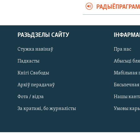
РАДЫЁПРАГРА
РАЗЬДЗЕЛЫ САЙТУ
ІНФАРМ
Стужка навінаў
Пра нас
Падкасты
Абысьці бл
Кнігі Свабоды
Мабільная 
Архіў перадачаў
Бясьпечная
Фота / відэа
Нашы кант
САЧЫЦЕ ЗА АБНАЎЛЕНЬНЯМІ
За кратамі, бо журналісты
Умовы кар