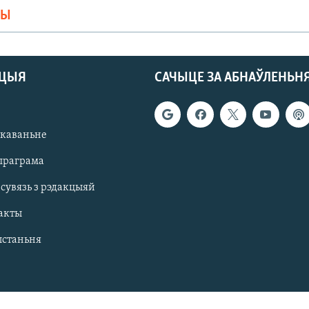
МЫ
АЦЫЯ
САЧЫЦЕ ЗА АБНАЎЛЕНЬН
якаваньне
праграма
 сувязь з рэдакцыяй
акты
ыстаньня