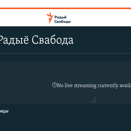
Радыё Свабода
No live streaming currently avail
енцы