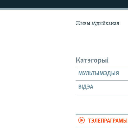
КАЛЯНДАР
НА ХВАЛЯХ СВАБОДЫ
Жывы аўдыёканал
Катэгорыі
МУЛЬТЫМЭДЫЯ
ВІДЭА
ТЭЛЕПРАГРАМЫ