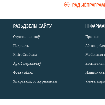
РАДЫЁПРАГРА
РАЗЬДЗЕЛЫ САЙТУ
ІНФАРМ
Стужка навінаў
Пра нас
Падкасты
Абысьці бл
Кнігі Свабоды
Мабільная 
Архіў перадачаў
Бясьпечная
Фота / відэа
Нашы кант
САЧЫЦЕ ЗА АБНАЎЛЕНЬНЯМІ
За кратамі, бо журналісты
Умовы кар