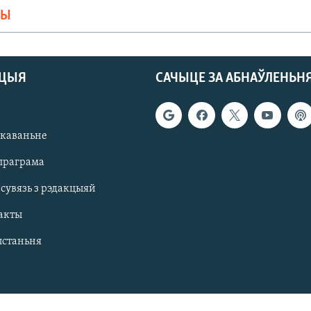
МЫ
АЦЫЯ
САЧЫЦЕ ЗА АБНАЎЛЕНЬН
якаваньне
праграма
 сувязь з рэдакцыяй
акты
ыстаньня