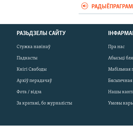
РАДЫЁПРАГРА
РАЗЬДЗЕЛЫ САЙТУ
ІНФАРМ
Стужка навінаў
Пра нас
Падкасты
Абысьці бл
Кнігі Свабоды
Мабільная 
Архіў перадачаў
Бясьпечная
Фота / відэа
Нашы кант
САЧЫЦЕ ЗА АБНАЎЛЕНЬНЯМІ
За кратамі, бо журналісты
Умовы кар