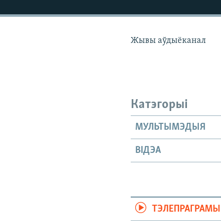
КАЛЯНДАР
НА ХВАЛЯХ СВАБОДЫ
Жывы аўдыёканал
Катэгорыі
МУЛЬТЫМЭДЫЯ
ВІДЭА
ТЭЛЕПРАГРАМЫ