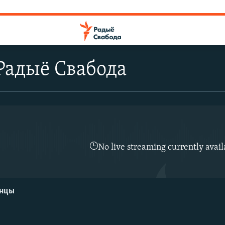
Радыё Свабода
No live streaming currently avail
енцы