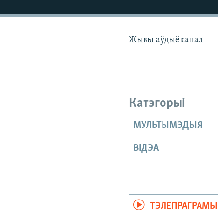
КАЛЯНДАР
НА ХВАЛЯХ СВАБОДЫ
Жывы аўдыёканал
Катэгорыі
МУЛЬТЫМЭДЫЯ
ВІДЭА
ТЭЛЕПРАГРАМЫ