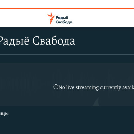
Радыё Свабода
No live streaming currently avail
енцы