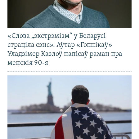
«Слова „экстрэмізм“ у Беларусі
страціла сэнс». Аўтар «Гопнікаў»
Уладзімер Казлоў напісаў раман пра
менскія 90-я