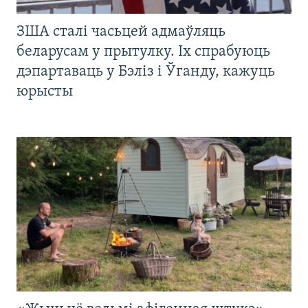
ЗША сталі часьцей адмаўляць
беларусам у прытулку. Іх спрабуюць
дэпартаваць у Бэліз і Ўганду, кажуць
юрысты