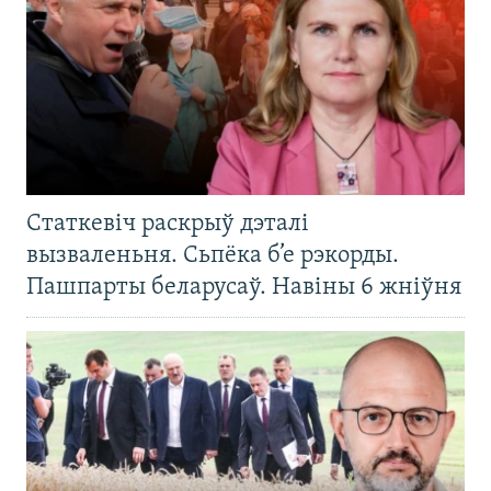
Статкевіч раскрыў дэталі
вызваленьня. Сьпёка б’е рэкорды.
Пашпарты беларусаў. Навіны 6 жніўня