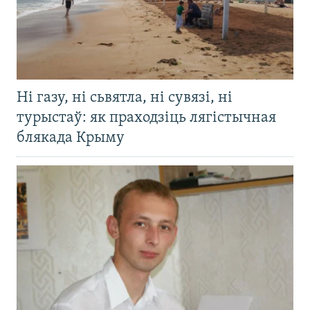
Ні газу, ні сьвятла, ні сувязі, ні
турыстаў: як праходзіць лягістычная
блякада Крыму