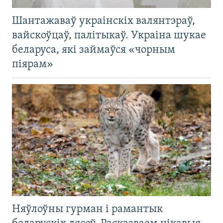
Шантажаваў украінскіх валянтэраў,
вайскоўцаў, палітыкаў. Украіна шукае
беларуса, які займаўся «чорным
піярам»
Няўлоўны гурман і рамантык