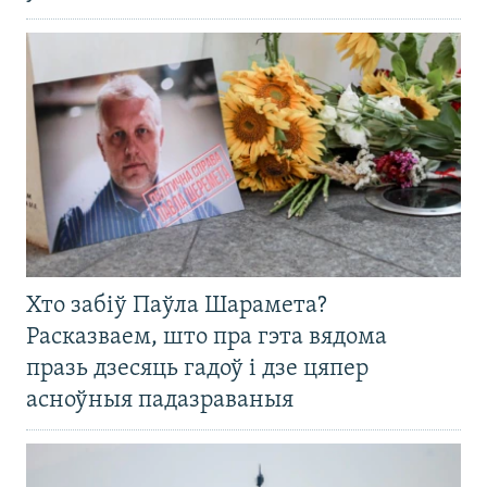
Хто забіў Паўла Шарамета?
Расказваем, што пра гэта вядома
празь дзесяць гадоў і дзе цяпер
асноўныя падазраваныя