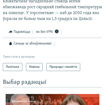
кліматычнае пагадненьне ставіць мэтай
абмежаваць рост сярэдняй глябальнай тэмпэратуры
на плянэце. У пэрспэктыве — каб да 2050 года яна
ўзрасла не больш чым на 1,5 градуса па Цэльсіі.
Падзяліцца
Без VPN
Сачыце за абнаўленьнямі
Тэмы гэтага артыкулу
Палітыка
Навіны
Прырода і экалёгія
Выбар рэдакцыі