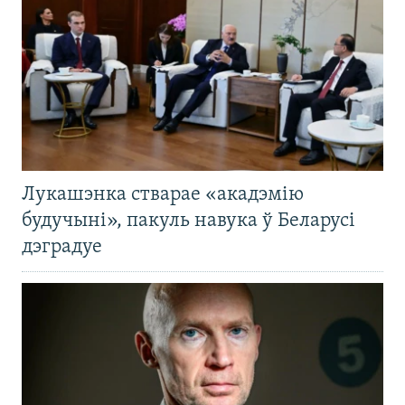
Лукашэнка стварае «акадэмію
будучыні», пакуль навука ў Беларусі
дэградуе