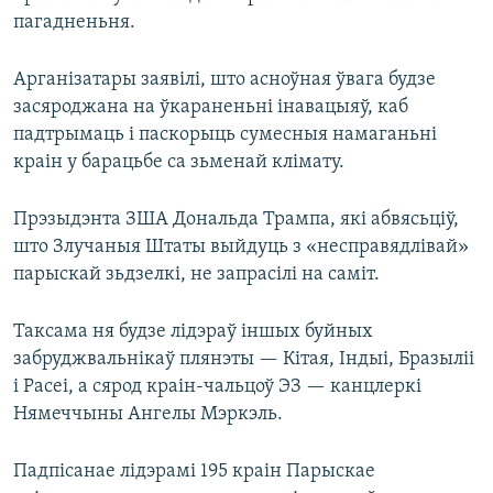
пагадненьня.
Арганізатары заявілі, што асноўная ўвага будзе
засяроджана на ўкараненьні інавацыяў, каб
падтрымаць і паскорыць сумесныя намаганьні
краін у барацьбе са зьменай клімату.
Прэзыдэнта ЗША Дональда Трампа, які абвясьціў,
што Злучаныя Штаты выйдуць з «несправядлівай»
парыскай зьдзелкі, не запрасілі на саміт.
Таксама ня будзе лідэраў іншых буйных
забруджвальнікаў плянэты — Кітая, Індыі, Бразыліі
і Расеі, а сярод краін-чальцоў ЭЗ — канцлеркі
Нямеччыны Ангелы Мэркэль.
Падпісанае лідэрамі 195 краін Парыскае