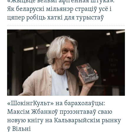
«Жыцьцё вельмі афігенная штука».
Як беларускі мільянэр страціў усё і
цяпер робіць хаткі для турыстаў
«ШокінгКульт» на барахолаўцы:
Максім Жбанкоў прэзэнтаваў сваю
новую кнігу на Кальварыйскім рынку
ў Вільні