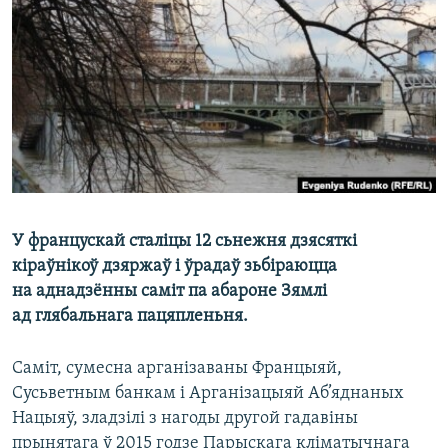
КУЛЬТУРА
МОВА
КАЛЯНДАР
НА ХВАЛЯХ СВАБОДЫ
У францускай сталіцы 12 сьнежня дзясяткі
кіраўнікоў дзяржаў і ўрадаў зьбіраюцца
на аднадзённы саміт па абароне Зямлі
ад глябальнага пацяпленьня.
Саміт, сумесна арганізаваны Францыяй,
Сусьветным банкам і Арганізацыяй Аб’яднаных
Нацыяў, зладзілі з нагоды другой гадавіны
прынятага ў 2015 годзе Парыскага кліматычнага