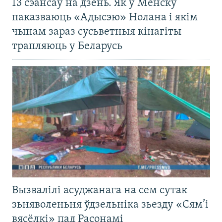
13 сэансаў на дзень. Як у Менску
паказваюць «Адысэю» Нолана і якім
чынам зараз сусьветныя кінагіты
трапляюць у Беларусь
Вызвалілі асуджанага на сем сутак
зьняволеньня ўдзельніка зьезду «Сям’і
вясёлкі» пад Расонамі