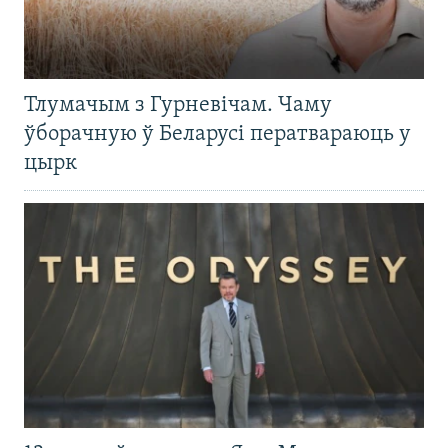
Тлумачым з Гурневічам. Чаму
ўборачную ў Беларусі ператвараюць у
цырк