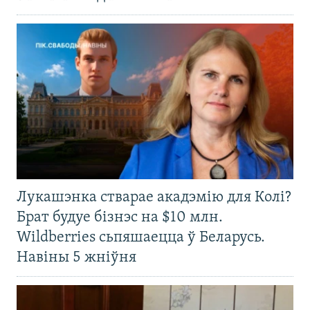
Лукашэнка стварае акадэмію для Колі?
Брат будуе бізнэс на $10 млн.
Wildberries сьпяшаецца ў Беларусь.
Навіны 5 жніўня