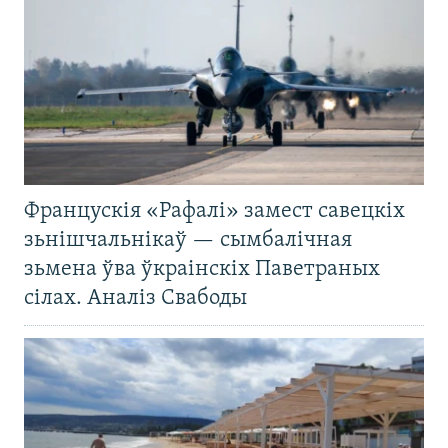
Францускія «Рафалі» замест савецкіх
зьнішчальнікаў — сымбалічная
зьмена ўва ўкраінскіх Паветраных
сілах. Аналіз Свабоды