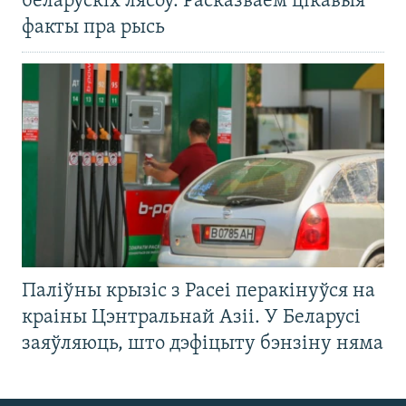
беларускіх лясоў. Расказваем цікавыя
факты пра рысь
Паліўны крызіс з Расеі перакінуўся на
краіны Цэнтральнай Азіі. У Беларусі
заяўляюць, што дэфіцыту бэнзіну няма