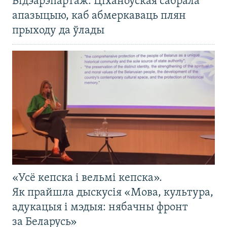
Відэарэпартаж: Ціханоўская сабрала
апазыцыю, каб абмеркаваць плян
прыходу да ўлады
«Усё кепска і вельмі кепска».
Як прайшла дыскусія «Мова, культура,
адукацыя і мэдыя: нябачны фронт
за Беларусь»