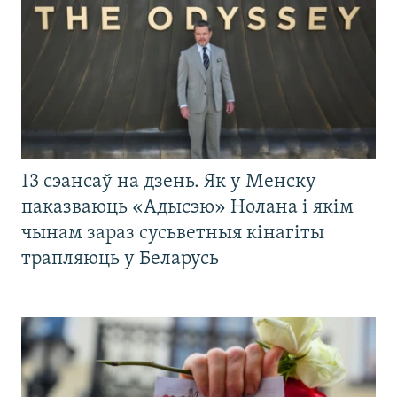
13 сэансаў на дзень. Як у Менску
паказваюць «Адысэю» Нолана і якім
чынам зараз сусьветныя кінагіты
трапляюць у Беларусь