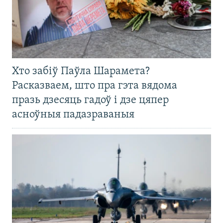
Хто забіў Паўла Шарамета?
Расказваем, што пра гэта вядома
празь дзесяць гадоў і дзе цяпер
асноўныя падазраваныя