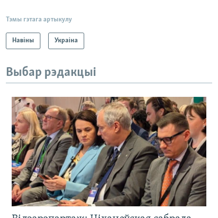
Тэмы гэтага артыкулу
Навіны
Украіна
Выбар рэдакцыі