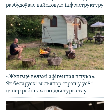
разбудоўвае вайсковую інфраструктуру
«Жыцьцё вельмі афігенная штука».
Як беларускі мільянэр страціў усё і
цяпер робіць хаткі для турыстаў