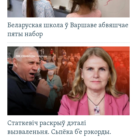
Беларуская школа ў Варшаве абвяшчае
пяты набор
Статкевіч раскрыў дэталі
вызваленьня. Сьпёка б’е рэкорды.