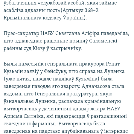
ўзбагачэньня «службовай асобай, якая займае
асабліва адказны пост»(Артыкул 368–2
Крымінальнага кодэксу Ўкраіны).
Прэс-сакратар НАБУ Сьвятлана Аліфіра паведаміла,
што адпаведнае рашэньне прыняў Саломенскі
раённы суд Кіеву ў кастрычніку.
Былы намесьнік генэральнага пракурора Рэнат
Кузьмін заявіў у Фэйсбуку, што справа на Луцэнка
(ужо пятая, паводле падлікаў Кузьміна) была
заведзеная паводле яго звароту. Адначасова стала
вядома, што Генэральная пракуратура, якую
ўзначальвае Луцэнка, распачала крымінальную
вытворчасьць у дачыненьні да дырэктара НАБУ
Арцёма Сытніка, які падазраецца ў разгалашэньні
сьледчай інфармацыі. Вытворчасьць была
заведзеная на падставе апублікаванага ў інтэрнэце