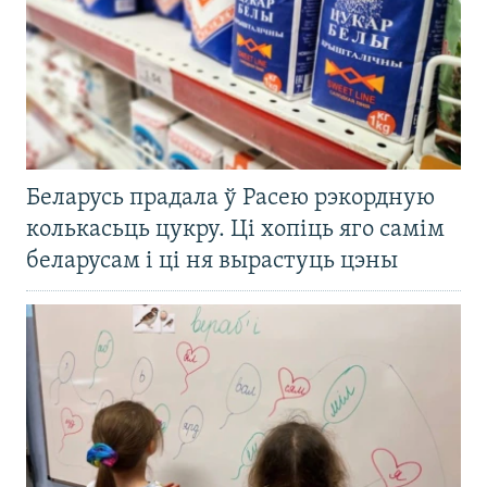
Беларусь прадала ў Расею рэкордную
колькасьць цукру. Ці хопіць яго самім
беларусам і ці ня вырастуць цэны