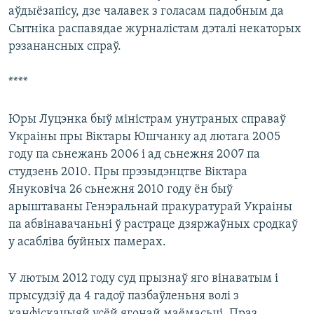
аўдыёзапісу, дзе чалавек з голасам падобным да
Сытніка распавядае журналістам дэталі некаторых
рэзанансных спраў.
****
Юры Луцэнка быў міністрам унутраных справаў
Украіны пры Віктары Юшчанку ад лютага 2005
году па сьнежань 2006 і ад сьнежня 2007 па
студзень 2010. Пры прэзыдэнцтве Віктара
Януковіча 26 сьнежня 2010 году ён быў
арыштаваны Генэральнай пракуратурай Украіны
па абвінавачаньні ў растраце дзяржаўных сродкаў
у асабліва буйных памерах.
У лютым 2012 году суд прызнаў яго вінаватым і
прысудзіў да 4 гадоў пазбаўленьня волі з
канфіскацыяй усёй ягонай маёмасьці. Праз