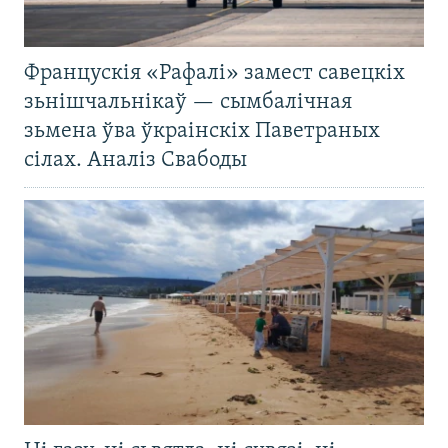
Францускія «Рафалі» замест савецкіх
зьнішчальнікаў — сымбалічная
зьмена ўва ўкраінскіх Паветраных
сілах. Аналіз Свабоды