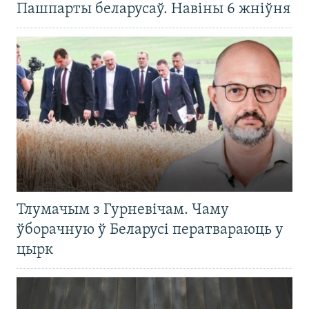
Пашпарты беларусаў. Навіны 6 жніўня
Тлумачым з Гурневічам. Чаму
ўборачную ў Беларусі ператвараюць у
цырк