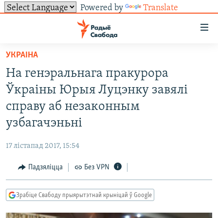
Powered by
Translate
Лінкі
ўнівэрсальнага
доступу
УКРАІНА
НАВІНЫ
Перайсьці
На генэральнага пракурора
да
ТОЛЬКІ НА СВАБОДЗЕ
УСЕ НАВІНЫ
Ўкраіны Юрыя Луцэнку завялі
галоўнага
СУВЯЗЬ
ВІДЭА І ФОТА
ТЭСТЫ
зьместу
справу аб незаконным
Перайсьці
ПАДПІСАЦЦА
ЛЮДЗІ
БЛОГІ
АБЫСЬЦІ БЛЯКАВАНЬНЕ
узбагачэньні
да
ПАЛІТЫКА
ГІСТОРЫЯ НА СВАБОДЗЕ
ПАДЗЯЛІЦЦА ІНФАРМАЦЫЯЙ
RSS
галоўнай
САЧЫЦЕ ЗА АБНАЎЛЕНЬНЯМІ
17 лістапад 2017, 15:54
навігацыі
ЭКАНОМІКА
ПАДКАСТЫ
ПАДКАСТЫ
Перайсьці
Падзяліцца
Без VPN
ВАЙНА
КНІГІ
FACEBOOK
да
БЕЛАРУСЫ НА ВАЙНЕ
АЎДЫЁКНІГІ
TWITTER
пошуку
Зрабіце Свабоду прыярытэтнай крыніцай ў Google
ПАЛІТВЯЗЬНІ
PREMIUM
Усе сайты РС/РСЭ