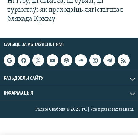
Ні газу, ні сьвятла, ні сувязі, ні
турыстаў: як праходзіць лягістычная
блякада Крыму
САЧЫЦЕ ЗА АБНАЎЛЕНЬНЯМІ
РАЗЬДЗЕЛЫ САЙТУ
ІНФАРМАЦЫЯ
Радыё Свабода © 2026 РС | Усе правы захаваныя.