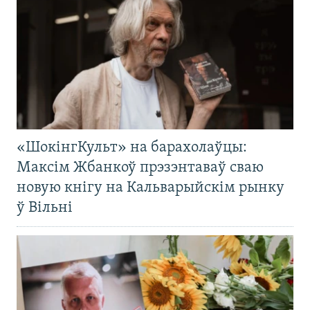
«ШокінгКульт» на барахолаўцы:
Максім Жбанкоў прэзэнтаваў сваю
новую кнігу на Кальварыйскім рынку
ў Вільні