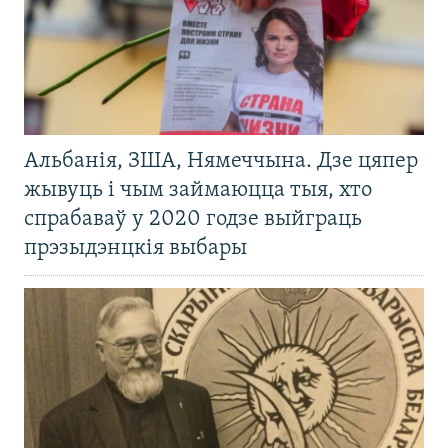
Альбанія, ЗША, Нямеччына. Дзе цяпер
жывуць і чым займаюцца тыя, хто
спрабаваў у 2020 годзе выйграць
прэзыдэнцкія выбары