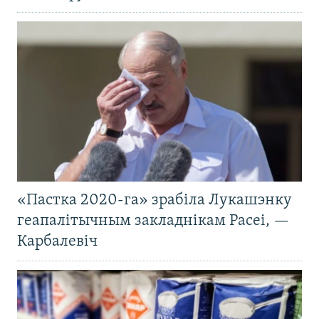
«Пастка 2020-га» зрабіла Лукашэнку
геапалітычным закладнікам Расеі, —
Карбалевіч