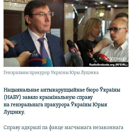
КУЛЬТУРА
МОВА
КАЛЯНДАР
НА ХВАЛЯХ СВАБОДЫ
Генэральны пракурор Украіны Юры Луцэнка
Нацыянальнае антыкарупцыйнае бюро Ўкраіны
(НАБУ) завяло крымінальную справу
на генэральнага пракурора Ўкраіны Юрыя
Луцэнку.
Справу адкрылі па факце магчымага незаконнага