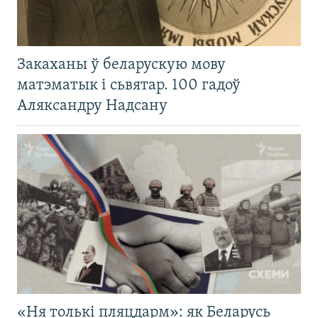
Закаханы ў беларускую мову
матэматык і сьвятар. 100 гадоў
Аляксандру Надсану
«Ня толькі пляцдарм»: як Беларусь