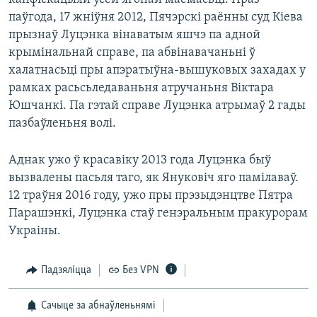
паўгода, 17 жніўня 2012, Пячэрскі раённы суд Кіева
прызнаў Луцэнка вінаватым яшчэ па адной
крымінальнай справе, па абвінавачаньні ў
халатнасьці пры апэратыўна-вышуковых захадах у
рамках расьсьледаваньня атручаньня Віктара
Юшчанкі. Па гэтай справе Луцэнка атрымаў 2 гады
пазбаўленьня волі.
Аднак ужо ў красавіку 2013 года Луцэнка быў
вызвалены пасьля таго, як Януковіч яго памілаваў.
12 траўня 2016 году, ужо пры прэзыдэнцтве Пятра
Парашэнкі, Луцэнка стаў генэральным пракурорам
Украіны.
Падзяліцца
Без VPN
Сачыце за абнаўленьнямі