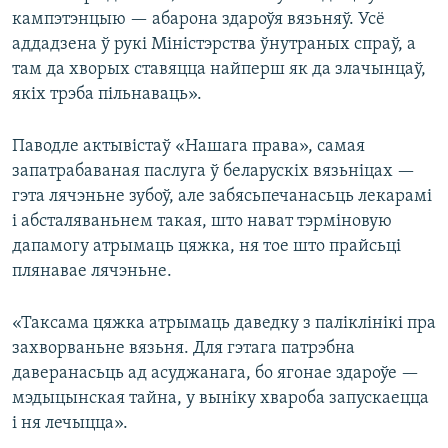
кампэтэнцыю — абарона здароўя вязьняў. Усё
аддадзена ў рукі Міністэрства ўнутраных спраў, а
там да хворых ставяцца найперш як да злачынцаў,
якіх трэба пільнаваць».
Паводле актывістаў «Нашага права», самая
запатрабаваная паслуга ў беларускіх вязьніцах —
гэта лячэньне зубоў, але забясьпечанасьць лекарамі
і абсталяваньнем такая, што нават тэрміновую
дапамогу атрымаць цяжка, ня тое што прайсьці
плянавае лячэньне.
«Таксама цяжка атрымаць даведку з паліклінікі пра
захворваньне вязьня. Для гэтага патрэбна
даверанасьць ад асуджанага, бо ягонае здароўе —
мэдыцынская тайна, у выніку хвароба запускаецца
і ня лечыцца».