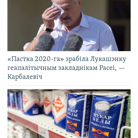
«Пастка 2020-га» зрабіла Лукашэнку
геапалітычным закладнікам Расеі, —
Карбалевіч