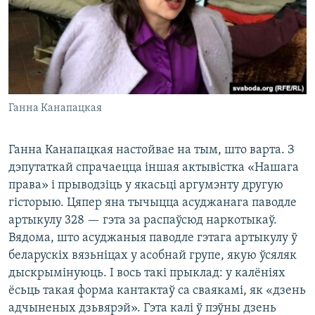
Ганна Канапацкая
Ганна Канапацкая настойвае на тым, што варта. З
дэпутаткай спрачаецца іншая актывістка «Нашага
права» і прыводзіць у якасьці аргумэнту другую
гісторыю. Цяпер яна тычыцца асуджанага паводле
артыкулу 328 — гэта за распаўсюд наркотыкаў.
Вядома, што асуджаныя паводле гэтага артыкулу ў
беларускіх вязьніцах у асобнай групе, якую ўсяляк
дыскрымінуюць. І вось такі прыклад: у калёніях
ёсьць такая форма кантактаў са сваякамі, як «дзень
адчыненых дзьвярэй». Гэта калі ў пэўны дзень