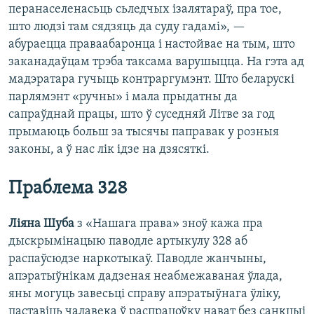
перанаселенасьць сьледчых ізалятараў, пра тое,
што людзі там сядзяць да суду гадамі», —
абураецца праваабаронца і настойвае на тым, што
заканадаўцам трэба таксама варушыцца. На гэта ад
мадэратара гучыць контраргумэнт. Што беларускі
парлямэнт «ручны» і мала прыдатны да
сапраўднай працы, што ў суседняй Літве за год
прымаюць больш за тысячы паправак у розныя
законы, а ў нас лік ідзе на дзясяткі.
Праблема 328
Ліяна Шуба
з «Нашага права» зноў кажа пра
дыскрымінацыю паводле артыкулу 328 аб
распаўсюдзе наркотыкаў. Паводле жанчыны,
апэратыўнікам дадзеная неабмежаваная ўлада,
яны могуць завесьці справу апэратыўнага ўліку,
паставіць чалавека ў распрацоўку нават без санкцыі