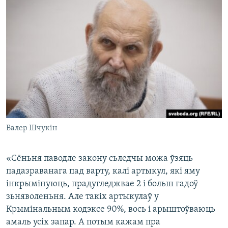
Валер Шчукін
«Сёньня паводле закону сьледчы можа ўзяць
падазраванага пад варту, калі артыкул, які яму
інкрымінуюць, прадугледжвае 2 і больш гадоў
зьняволеньня. Але такіх артыкулаў у
Крымінальным кодэксе 90%, вось і арыштоўваюць
амаль усіх запар. А потым кажам пра