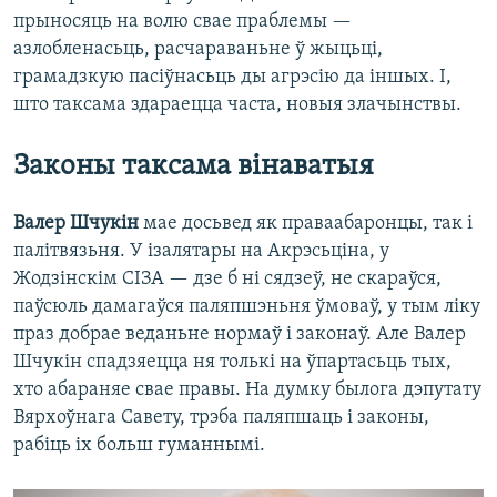
прыносяць на волю свае праблемы —
азлобленасьць, расчараваньне ў жыцьці,
грамадзкую пасіўнасьць ды агрэсію да іншых. І,
што таксама здараецца часта, новыя злачынствы.
Законы таксама вінаватыя
Валер Шчукін
мае досьвед як праваабаронцы, так і
палітвязьня. У ізалятары на Акрэсьціна, у
Жодзінскім СІЗА — дзе б ні сядзеў, не скараўся,
паўсюль дамагаўся паляпшэньня ўмоваў, у тым ліку
праз добрае веданьне нормаў і законаў. Але Валер
Шчукін спадзяецца ня толькі на ўпартасьць тых,
хто абараняе свае правы. На думку былога дэпутату
Вярхоўнага Савету, трэба паляпшаць і законы,
рабіць іх больш гуманнымі.