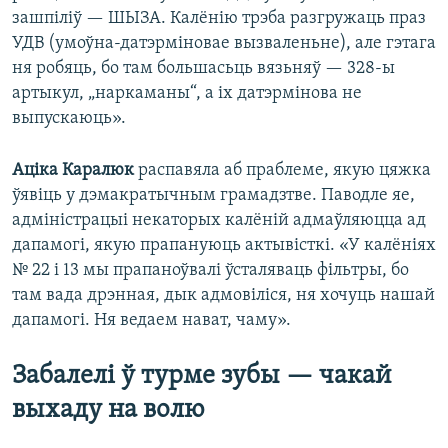
зашпіліў — ШЫЗА. Калёнію трэба разгружаць праз
УДВ (умоўна-датэрміновае вызваленьне), але гэтага
ня робяць, бо там большасьць вязьняў — 328-ы
артыкул, „наркаманы“, а іх датэрмінова не
выпускаюць».
Аціка Каралюк
распавяла аб праблеме, якую цяжка
ўявіць у дэмакратычным грамадзтве. Паводле яе,
адміністрацыі некаторых калёній адмаўляюцца ад
дапамогі, якую прапануюць актывісткі. «У калёніях
№ 22 і 13 мы прапаноўвалі ўсталяваць фільтры, бо
там вада дрэнная, дык адмовіліся, ня хочуць нашай
дапамогі. Ня ведаем нават, чаму».
Забалелі ў турме зубы — чакай
выхаду на волю