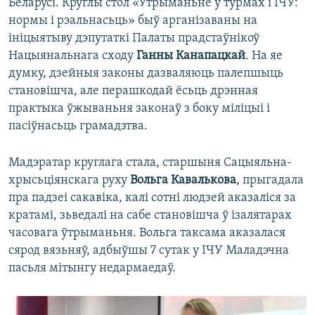
Беларусі. Круглы стол «Утрыманьне ў турмах і ІЧУ:
нормы і рэальнасьць» быў арганізаваны на
ініцыятыву дэпутаткі Палаты прадстаўнікоў
Нацыянальнага сходу
Ганны Канапацкай
. На яе
думку, дзейныя законы дазваляюць палепшыць
становішча, але перашкодай ёсьць дрэнная
практыка ўжываньня законаў з боку міліцыі і
пасіўнасьць грамадзтва.
Мадэратар круглага стала, старшыня Сацыяльна-
хрысьціянскага руху
Вольга Кавалькова
, прыгадала
пра падзеі сакавіка, калі сотні людзей аказаліся за
кратамі, зьведалі на сабе становішча ў ізалятарах
часовага ўтрыманьня. Вольга таксама аказалася
сярод вязьняў, адбыўшы 7 сутак у ІЧУ Маладэчна
пасьля мітынгу недармаедаў.