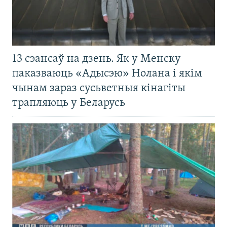
13 сэансаў на дзень. Як у Менску
паказваюць «Адысэю» Нолана і якім
чынам зараз сусьветныя кінагіты
трапляюць у Беларусь