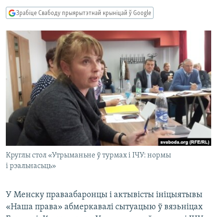
КУЛЬТУРА
МОВА
Зрабіце Свабоду прыярытэтнай крыніцай ў Google
КАЛЯНДАР
НА ХВАЛЯХ СВАБОДЫ
Круглы стол «Утрыманьне ў турмах і ІЧУ: нормы
і рэальнасьць»
У Менску праваабаронцы і актывісты ініцыятывы
«Наша права» абмеркавалі сытуацыю ў вязьніцах