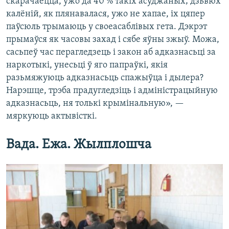
скарачаецца, ужо да 40 % такіх асуджаных; дзьвюх
калёній, як плянавалася, ужо не хапае, іх цяпер
паўсюль трымаюць у своеасаблівых гета. Дэкрэт
прымаўся як часовы захад і сябе яўны зжыў. Можа,
сасьпеў час перагледзець і закон аб адказнасьці за
наркотыкі, унесьці ў яго папраўкі, якія
разьмяжуюць адказнасьць спажыўца і дылера?
Нарэшце, трэба прадугледзіць і адміністрацыйную
адказнасьць, ня толькі крымінальную», —
мяркуюць актывісткі.
Вада. Ежа. Жылплошча