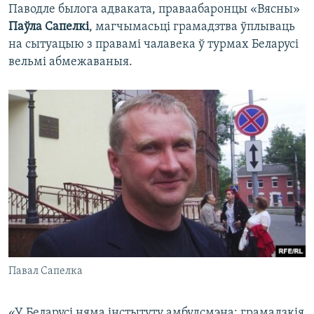
Паводле былога адваката, праваабаронцы «Вясны»
Паўла Сапелкі
, магчымасьці грамадзтва ўплываць
на сытуацыю з правамі чалавека ў турмах Беларусі
вельмі абмежаваныя.
Павал Сапелка
«У Беларусі няма інстытуту амбудсмэна; грамадзкія