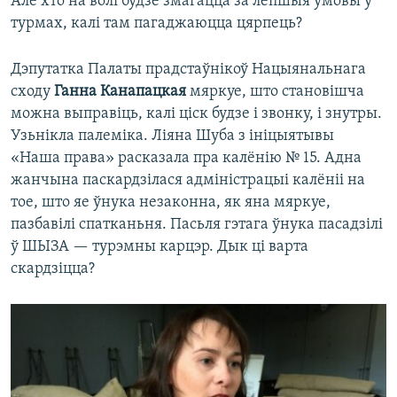
Але хто на волі будзе змагацца за лепшыя ўмовы ў
турмах, калі там пагаджаюцца цярпець?
Дэпутатка Палаты прадстаўнікоў Нацыянальнага
сходу
Ганна Канапацкая
мяркуе, што становішча
можна выправіць, калі ціск будзе і звонку, і знутры.
Узьнікла палеміка. Ліяна Шуба з ініцыятывы
«Наша права» расказала пра калёнію № 15. Адна
жанчына паскардзілася адміністрацыі калёніі на
тое, што яе ўнука незаконна, як яна мяркуе,
пазбавілі спатканьня. Пасьля гэтага ўнука пасадзілі
ў ШЫЗА — турэмны карцэр. Дык ці варта
скардзіцца?