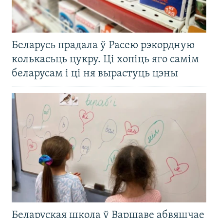
Беларусь прадала ў Расею рэкордную
колькасьць цукру. Ці хопіць яго самім
беларусам і ці ня вырастуць цэны
Беларуская школа ў Варшаве абвяшчае