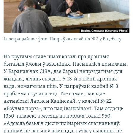
Ілюстрацыйнае фота. Папраўчая калёнія № 3 у Віцебску
​На круглым стале шмат казалі пра дрэнныя
бытавыя ўмовы ў вязьніцах. Пасыпаліся прыклады.
У Баранавічах СІЗА, дзе баракі непрыдатныя для
жыцьця, лічаць сьведкі. У 13-й калёніі дрэнная
вада, немагчыма піць. У папраўчай калёніі № 3
праблема скучанасьці. Тое самае, паводле
актывісткі Ларысы Кацінскай, у калёніі № 22
«Воўчыя норы», што пад Івацэвічамі. Там сядзяць
1350 чалавек, а мусяць па нормах толькі 950.
«Адсюль безьліч дысцыплінарных спагнаньняў:
раніцай не пасьпеў памыцца, гузік у сьпешцы не