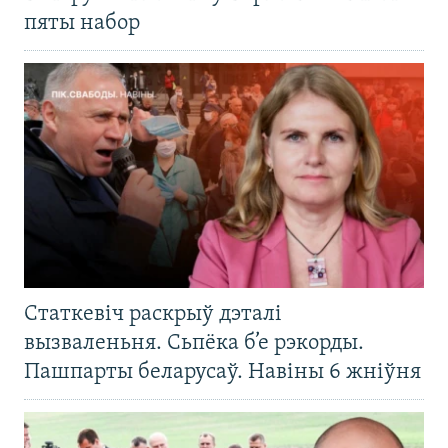
пяты набор
Статкевіч раскрыў дэталі
вызваленьня. Сьпёка б’е рэкорды.
Пашпарты беларусаў. Навіны 6 жніўня