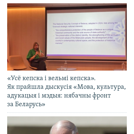
«Усё кепска і вельмі кепска».
Як прайшла дыскусія «Мова, культура,
адукацыя і мэдыя: нябачны фронт
за Беларусь»