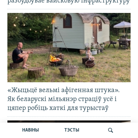
разбудоўвае вайсковую інфраструктуру
«Жыцьцё вельмі афігенная штука».
Як беларускі мільянэр страціў усё і
цяпер робіць хаткі для турыстаў
НАВІНЫ
ТЭСТЫ