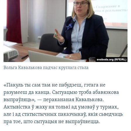
Вольга Кавалькова падчас круглага стала
«Пакуль ты сам там не пабудзеш, гэтага не
разумееш да канца. Сытуацыю трэба абавязкова
выпраўляць», — перакананая Кавалькова.
Актывістка ў жаху ня толькі ад умоваў у турмах,
але і ад статыстычных паказчыкаў, якія сьведчаць
пра тое, што сытуацыя не выпраўляецца.