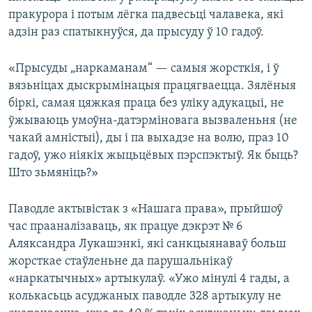
пракурора і потым лёгка падвесьці чалавека, які
адзін раз спатыкнуўся, да прысуду ў 10 гадоў.
«Прысуды „наркаманам“ — самыя жорсткія, і ў
вязьніцах дыскрымінацыя працягваецца. Зялёныя
біркі, самая цяжкая праца без уліку адукацыі, не
ўжываюць умоўна-датэрміновага вызваленьня (не
чакай амністыі), ды і па выхадзе на волю, праз 10
гадоў, ужо ніякіх жыцьцёвых пэрспэктыў. Як быць?
Што зьмяніць?»
Паводле актывістак з «Нашага права», прыйшоў
час прааналізаваць, як працуе дэкрэт № 6
Аляксандра Лукашэнкі, які санкцыянаваў больш
жорсткае стаўленьне да парушальнікаў
«наркатычных» артыкулаў. «Ужо мінулі 4 гады, а
колькасьць асуджаных паводле 328 артыкулу не