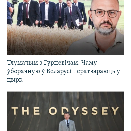
Тлумачым з Гурневічам. Чаму
ўборачную ў Беларусі ператвараюць у
цырк