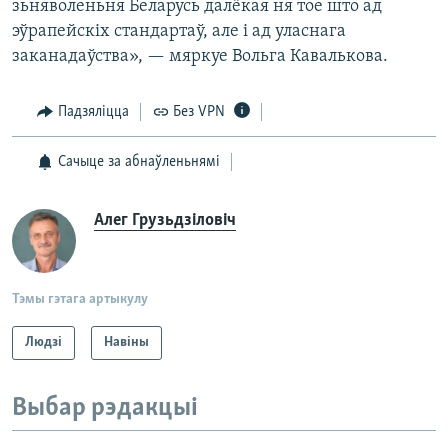
зьняволеньня Беларусь далёкая ня тое што ад
эўрапейскіх стандартаў, але і ад уласнага
заканадаўства», — мяркуе Вольга Кавалькова.
Падзяліцца
Без VPN
Сачыце за абнаўленьнямі
Алег Грузьдзіловіч
Тэмы гэтага артыкулу
Людзі
Навіны
Выбар рэдакцыі