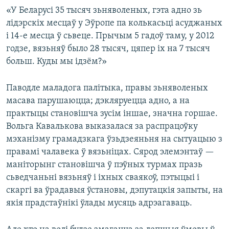
«У Беларусі 35 тысяч зьняволеных, гэта адно зь
лідэрскіх месцаў у Эўропе па колькасьці асуджаных
і 14-е месца ў сьвеце. Прычым 5 гадоў таму, у 2012
годзе, вязьняў было 28 тысяч, цяпер іх на 7 тысяч
больш. Куды мы ідзём?»
Паводле маладога палітыка, правы зьняволеных
масава парушаюцца; дэкляруецца адно, а на
практыцы становішча зусім іншае, значна горшае.
Вольга Кавалькова выказалася за распрацоўку
мэханізму грамадзкага ўзьдзеяньня на сытуацыю з
правамі чалавека ў вязьніцах. Сярод элемэнтаў —
маніторынг становішча ў пэўных турмах празь
сьведчаньні вязьняў і іхных сваякоў, пэтыцыі і
скаргі ва ўрадавыя ўстановы, дэпутацкія запыты, на
якія прадстаўнікі ўлады мусяць адрэагаваць.