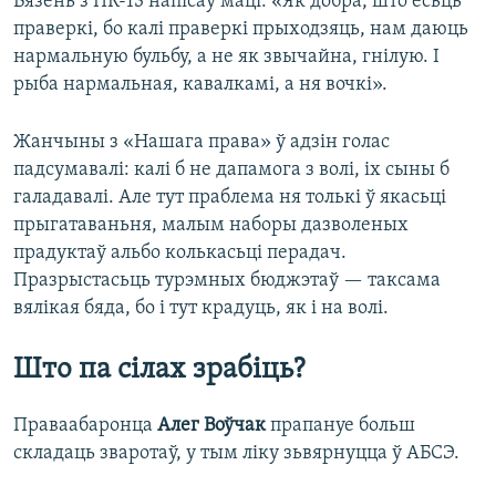
Вязень з ПК-13 напісаў маці: «Як добра, што ёсьць
праверкі, бо калі праверкі прыходзяць, нам даюць
нармальную бульбу, а не як звычайна, гнілую. І
рыба нармальная, кавалкамі, а ня вочкі».
Жанчыны з «Нашага права» ў адзін голас
падсумавалі: калі б не дапамога з волі, іх сыны б
галадавалі. Але тут праблема ня толькі ў якасьці
прыгатаваньня, малым наборы дазволеных
прадуктаў альбо колькасьці перадач.
Празрыстасьць турэмных бюджэтаў — таксама
вялікая бяда, бо і тут крадуць, як і на волі.
Што па сілах зрабіць?
Праваабаронца
Алег Воўчак
прапануе больш
складаць зваротаў, у тым ліку зьвярнуцца ў АБСЭ.