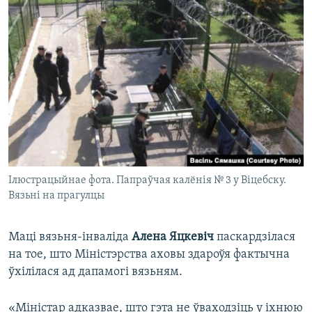
Ілюстрацыйнае фота. Папраўчая калёнія № 3 у Віцебску.
Вязьні на прагулцы
​Маці вязьня-інваліда
Алена Яцкевіч
паскардзілася
на тое, што Міністэрства аховы здароўя фактычна
ўхілілася ад дапамогі вязьням.
«Міністар адказвае, што гэта не ўваходзіць у іхнюю