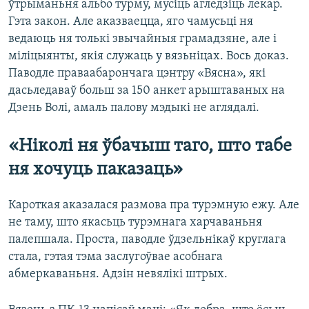
ўтрыманьня альбо турму, мусіць агледзіць лекар.
Гэта закон. Але аказваецца, яго чамусьці ня
ведаюць ня толькі звычайныя грамадзяне, але і
міліцыянты, якія служаць у вязьніцах. Вось доказ.
Паводле праваабарончага цэнтру «Вясна», які
дасьледаваў больш за 150 анкет арыштаваных на
Дзень Волі, амаль палову мэдыкі не аглядалі.
«Ніколі ня ўбачыш таго, што табе
ня хочуць паказаць»
Кароткая аказалася размова пра турэмную ежу. Але
не таму, што якасьць турэмнага харчаваньня
палепшала. Проста, паводле ўдзельнікаў круглага
стала, гэтая тэма заслугоўвае асобнага
абмеркаваньня. Адзін невялікі штрых.