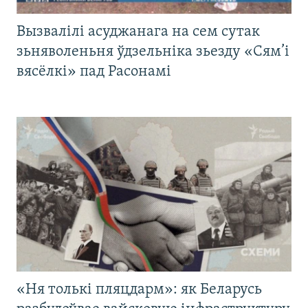
Вызвалілі асуджанага на сем сутак
зьняволеньня ўдзельніка зьезду «Сям’і
вясёлкі» пад Расонамі
«Ня толькі пляцдарм»: як Беларусь