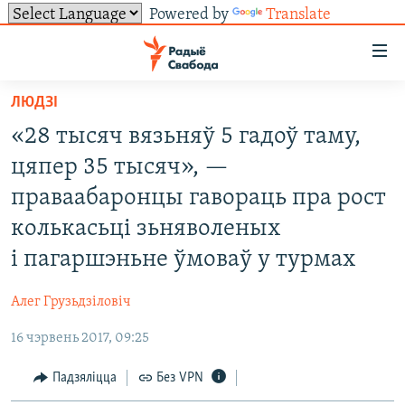
Powered by
Translate
Лінкі
ўнівэрсальнага
доступу
ЛЮДЗІ
НАВІНЫ
Перайсьці
«28 тысяч вязьняў 5 гадоў таму,
да
ТОЛЬКІ НА СВАБОДЗЕ
УСЕ НАВІНЫ
цяпер 35 тысяч», —
галоўнага
СУВЯЗЬ
ВІДЭА І ФОТА
ТЭСТЫ
зьместу
праваабаронцы гавораць пра рост
Перайсьці
ПАДПІСАЦЦА
ЛЮДЗІ
БЛОГІ
АБЫСЬЦІ БЛЯКАВАНЬНЕ
колькасьці зьняволеных
да
ПАЛІТЫКА
ГІСТОРЫЯ НА СВАБОДЗЕ
ПАДЗЯЛІЦЦА ІНФАРМАЦЫЯЙ
RSS
і пагаршэньне ўмоваў у турмах
галоўнай
САЧЫЦЕ ЗА АБНАЎЛЕНЬНЯМІ
навігацыі
ЭКАНОМІКА
ПАДКАСТЫ
ПАДКАСТЫ
Алег Грузьдзіловіч
Перайсьці
ВАЙНА
КНІГІ
FACEBOOK
да
16 чэрвень 2017, 09:25
БЕЛАРУСЫ НА ВАЙНЕ
АЎДЫЁКНІГІ
TWITTER
пошуку
Падзяліцца
Без VPN
ПАЛІТВЯЗЬНІ
PREMIUM
Усе сайты РС/РСЭ