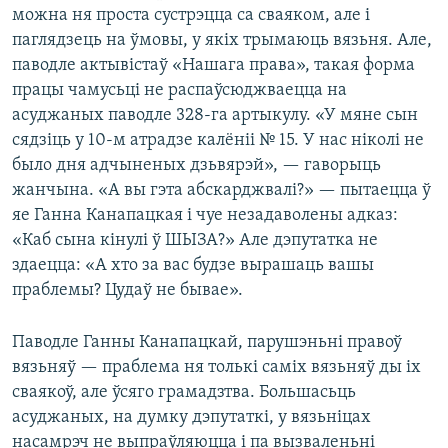
можна ня проста сустрэцца са сваяком, але і
паглядзець на ўмовы, у якіх трымаюць вязьня. Але,
паводле актывістаў «Нашага права», такая форма
працы чамусьці не распаўсюджваецца на
асуджаных паводле 328-га артыкулу. «У мяне сын
сядзіць у 10-м атрадзе калёніі № 15. У нас ніколі не
было дня адчыненых дзьвярэй», — гаворыць
жанчына. «А вы гэта абскарджвалі?» — пытаецца ў
яе Ганна Канапацкая і чуе незадаволены адказ:
«Каб сына кінулі ў ШЫЗА?» Але дэпутатка не
здаецца: «А хто за вас будзе вырашаць вашы
праблемы? Цудаў не бывае».
Паводле Ганны Канапацкай, парушэньні правоў
вязьняў — праблема ня толькі саміх вязьняў ды іх
сваякоў, але ўсяго грамадзтва. Большасьць
асуджаных, на думку дэпутаткі, у вязьніцах
насамрэч не выпраўляюцца і па вызваленьні