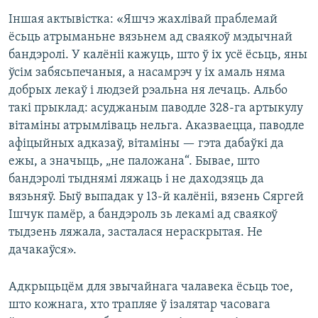
Іншая актывістка: «Яшчэ жахлівай праблемай
ёсьць атрыманьне вязьнем ад сваякоў мэдычнай
бандэролі. У калёніі кажуць, што ў іх усё ёсьць, яны
ўсім забясьпечаныя, а насамрэч у іх амаль няма
добрых лекаў і людзей рэальна ня лечаць. Альбо
такі прыклад: асуджаным паводле 328-га артыкулу
вітаміны атрымліваць нельга. Аказваецца, паводле
афіцыйных адказаў, вітаміны — гэта дабаўкі да
ежы, а значыць, „не паложана“. Бывае, што
бандэролі тыднямі ляжаць і не даходзяць да
вязьняў. Быў выпадак у 13-й калёніі, вязень Сяргей
Ішчук памёр, а бандэроль зь лекамі ад сваякоў
тыдзень ляжала, засталася нераскрытая. Не
дачакаўся».
Адкрыцьцём для звычайнага чалавека ёсьць тое,
што кожнага, хто трапляе ў ізалятар часовага