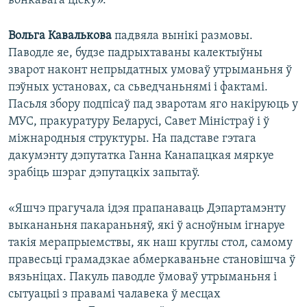
вонкавага ціску».
Вольга Кавалькова
падвяла вынікі размовы.
Паводле яе, будзе падрыхтаваны калектыўны
зварот наконт непрыдатных умоваў утрыманьня ў
пэўных установах, са сьведчаньнямі і фактамі.
Пасьля збору подпісаў пад зваротам яго накіруюць у
МУС, пракуратуру Беларусі, Савет Міністраў і ў
міжнародныя структуры. На падставе гэтага
дакумэнту дэпутатка Ганна Канапацкая мяркуе
зрабіць шэраг дэпутацкіх запытаў.
«Яшчэ прагучала ідэя прапанаваць Дэпартамэнту
выкананьня пакараньняў, які ў асноўным ігнаруе
такія мерапрыемствы, як наш круглы стол, самому
правесьці грамадзкае абмеркаваньне становішча ў
вязьніцах. Пакуль паводле ўмоваў утрыманьня і
сытуацыі з правамі чалавека ў месцах