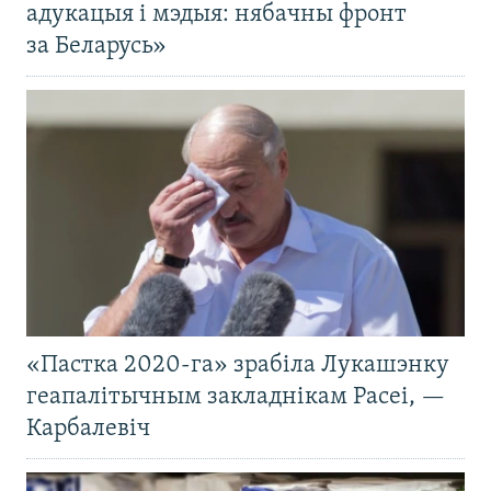
адукацыя і мэдыя: нябачны фронт
за Беларусь»
«Пастка 2020-га» зрабіла Лукашэнку
геапалітычным закладнікам Расеі, —
Карбалевіч