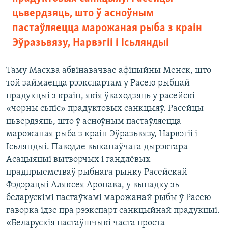
цьвердзяць, што ў асноўным
пастаўляецца марожаная рыба з краін
Эўразьвязу, Нарвэгіі і Ісьляндыі
Таму Масква абвінавачвае афіцыйны Менск, што
той займаецца рээкспартам у Расею рыбнай
прадукцыі з краін, якія ўваходзяць у расейскі
«чорны сьпіс» прадуктовых санкцыяў. Расейцы
цьвердзяць, што ў асноўным пастаўляецца
марожаная рыба з краін Эўразьвязу, Нарвэгіі і
Ісьляндыі. Паводле выканаўчага дырэктара
Асацыяцыі вытворчых і гандлёвых
прадпрыемстваў рыбнага рынку Расейскай
Фэдэрацыі Аляксея Аронава, у выпадку зь
беларускімі пастаўкамі марожанай рыбы ў Расею
гаворка ідзе пра рээкспарт санкцыйнай прадукцыі.
«Беларускія пастаўшчыкі часта проста