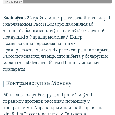
Каліноўскі:
22 траўня міністры сельскай гаспадаркі
і харчаваньня Расеі і Беларусі дамовіліся аб
зьняцьці абмежаваньняў на пастаўкі беларускай
прадукцыі з 9 прадпрыемстваў. Цяпер
працягваюцца перамовы па іншых
прадпрыемствах, для якіх расейскі рынак закрыты.
Рассельгаснагляд лічыць, што нібыта ў беларускім
малацэ зьявіліся антыбіётыкі і іншыя лекавыя
прэпараты.
Контранаступ зь Менску
Мінсельгасхарч Беларусі, які раней моўчкі
пераносіў прэтэнзіі расейцаў, перайшоў у
контранаступ. Апрача крымінальнай справы на
кіраўніка Рассельгаснагляду Данкверта,