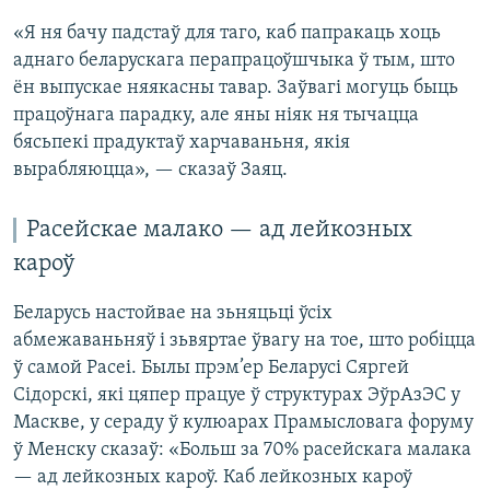
«Я ня бачу падстаў для таго, каб папракаць хоць
аднаго беларускага перапрацоўшчыка ў тым, што
ён выпускае няякасны тавар. Заўвагі могуць быць
працоўнага парадку, але яны ніяк ня тычацца
бясьпекі прадуктаў харчаваньня, якія
вырабляюцца», — сказаў Заяц.
Расейскае малако — ад лейкозных
кароў
Беларусь настойвае на зьняцьці ўсіх
абмежаваньняў і зьвяртае ўвагу на тое, што робіцца
ў самой Расеі. Былы прэм’ер Беларусі Сяргей
Сідорскі, які цяпер працуе ў структурах ЭўрАзЭС у
Маскве, у сераду ў кулюарах Прамысловага форуму
ў Менску сказаў: «Больш за 70% расейскага малака
— ад лейкозных кароў. Каб лейкозных кароў