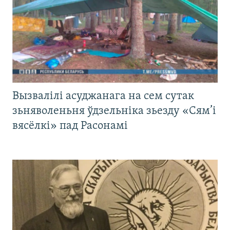
Вызвалілі асуджанага на сем сутак
зьняволеньня ўдзельніка зьезду «Сям’і
вясёлкі» пад Расонамі