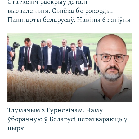
Статкевіч раскрыў дэталі
вызваленьня. Сьпёка б’е рэкорды.
Пашпарты беларусаў. Навіны 6 жніўня
Тлумачым з Гурневічам. Чаму
ўборачную ў Беларусі ператвараюць у
цырк