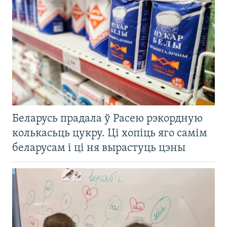
Беларусь прадала ў Расею рэкордную
колькасьць цукру. Ці хопіць яго самім
беларусам і ці ня вырастуць цэны