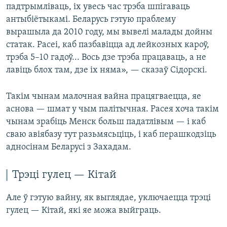
падтрымліваць, іх увесь час трэба шпігаваць
антыбіётыкамі. Беларусь гэтую праблему
вырашыла да 2010 году, мы вывелі малады дойны
статак. Расеі, каб пазбавіцца ад лейкозных кароў,
трэба 5–10 гадоў... Вось дзе трэба працаваць, а не
лавіць блох там, дзе іх няма», — сказаў Сідорскі.
Такім чынам малочная вайна працягваецца, яе
аснова — шмат у чым палітычная. Расея хоча такім
чынам зрабіць Менск больш падатлівым — і каб
сваю авіябазу тут разьмясьціць, і каб перашкодзіць
адносінам Беларусі з Захадам.
Трэці гулец — Кітай
Але ў гэтую вайну, як выглядае, уключаецца трэці
гулец — Кітай, які яе можа выйграць.