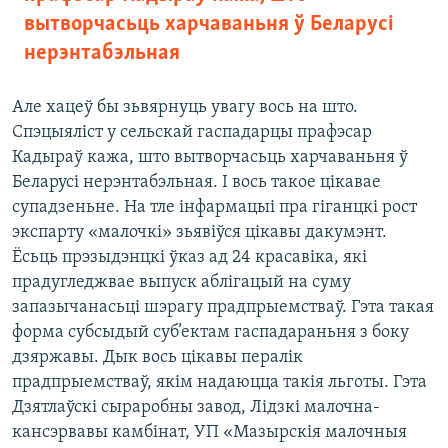
вытворчасьць харчаваньня ў Беларусі
нерэнтабэльная
Але хацеў бы зьвярнуць увагу вось на што.
Спэцыяліст у сельскай гаспадарцы прафэсар
Кадыраў кажа, што вытворчасьць харчаваньня ў
Беларусі нерэнтабэльная. І вось такое цікавае
супадзеньне. На тле інфармацыі пра гіганцкі рост
экспарту «малочкі» зьявіўся цікавы дакумэнт.
Ёсьць прэзыдэнцкі ўказ ад 24 красавіка, які
прадугледжвае выпуск аблігацый на суму
запазычанасьці шэрагу прадпрыемстваў. Гэта такая
форма субсыдый суб’ектам гаспадараньня з боку
дзяржавы. Дык вось цікавы пералік
прадпрыемстваў, якім надаюцца такія льготы. Гэта
Дзятлаўскі сыраробны завод, Лідзкі малочна-
кансэрвавы камбінат, УП «Мазырскія малочныя