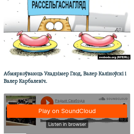
КУЛЬТУРА
МОВА
КАЛЯНДАР
НА ХВАЛЯХ СВАБОДЫ
Абмяркоўваюць Уладзімер Глод, Валер Каліноўскі і
Валер Карбалевіч.