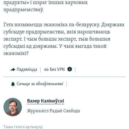
прадукты» і шэраг іншых харчовых
прадпрыемстваў.
Гэта называецца эканоміка па-беларуску. Дзяржава
субсыдуе прадпрыемствы, якія нарошчваюць
экспарт. І чым большы экспарт, тым большыя
субсыдыі ад дзяржавы. У чым выгада такой
эканомікі?
Падзяліцца
Без VPN
Сачыце за абнаўленьнямі
Валер Каліноўскі
Журналіст Радыё Свабода
Тэмы гэтага артыкулу