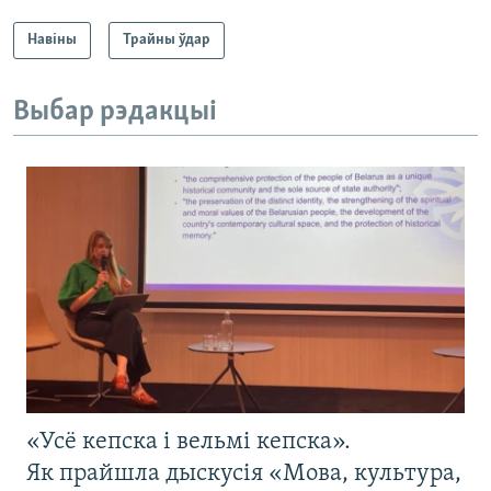
Навіны
Трайны ўдар
Выбар рэдакцыі
«Усё кепска і вельмі кепска».
Як прайшла дыскусія «Мова, культура,