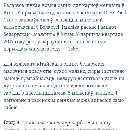
Беларусь шукае новыя рынкі для харчоў менавіта ў
Кітаі. У прыватнасьці, кітайская кампанія Drex Food
Group зацікаўленая ў разьвіцьці малочнай
вытворчасьці ў Беларусі. Імкліва расьце і імпарт
беларускай «малочкі» ў Кітай. У першым квартале
2017 году рост у параўнаньні з аналягічным
пэрыядам мінулага году — 155%.
Для вялізнага кітайскага рынку беларускія
малочныя прадукты, сухое малако, сыры і астатняе
маюць прывабнасьць. Беларусі дастаткова ўзяць на
«ўтрыманьне» адзін-два невялікія кітайскія
гарады з насельніцтвам па 5 мільёнаў чалавек, і
пытаньне з расейскім рынкам можа адпасьці само
сабою.
Глод:
Я, гэтаксама як і Валер Карбалевіч, хачу