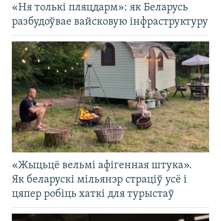
«Ня толькі пляцдарм»: як Беларусь
разбудоўвае вайсковую інфраструктуру
«Жыцьцё вельмі афігенная штука».
Як беларускі мільянэр страціў усё і
цяпер робіць хаткі для турыстаў