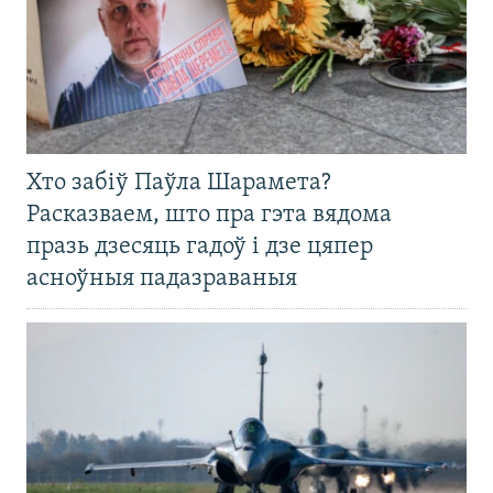
Хто забіў Паўла Шарамета?
Расказваем, што пра гэта вядома
празь дзесяць гадоў і дзе цяпер
асноўныя падазраваныя