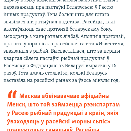
адразу крыху выйсьці за межы малочнай тэмы і
паразважаць пра пастаўкі Беларусьсю ў Расею
іншых прадуктаў. Тым больш што для гэтага
зьявілася апэратыўная падстава. Расейцы, калі
выстаўляюць свае прэтэнзіі беларускаму боку,
зыходзяць з канкрэтных лічбаў. Апошнія прэтэнзіі,
пра што ўчора пісала расейская газэта «Известия»,
зьвязаныя з рыбай. Высьветлілася, што за першы
квартал сёлета пастаўкі рыбнай прадукцыі ў
Расейскую Фэдэрацыю зь Беларусі вырасьлі ў 15
разоў. Гэта амаль столькі ж, колькі Беларусь
паставіла на расейскі рынак за ўвесь мінулы год.
Масква абвінавачвае афіцыйны
Менск, што той займаецца рээкспартам
у Расею рыбнай прадукцыі з краін, якія
ўваходзяць у расейскі «чорны сьпіс»
прадуктовых санкцыяў. Расейцы