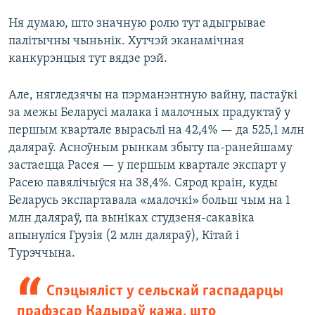
Ня думаю, што значную ролю тут адыгрывае
палітычны чыньнік. Хутчэй эканамічная
канкурэнцыя тут вядзе рэй.
Але, нягледзячы на пэрманэнтную вайну, пастаўкі
за межы Беларусі малака і малочных прадуктаў у
першым квартале вырасьлі на 42,4% — да 525,1 млн
даляраў. Асноўным рынкам збыту па-ранейшаму
застаецца Расея — у першым квартале экспарт у
Расею павялічыўся на 38,4%. Сярод краін, куды
Беларусь экспартавала «малочкі» больш чым на 1
млн даляраў, па выніках студзеня-сакавіка
апынуліся Грузія (2 млн даляраў), Кітай і
Турэччына.
Спэцыяліст у сельскай гаспадарцы
прафэсар Кадыраў кажа, што