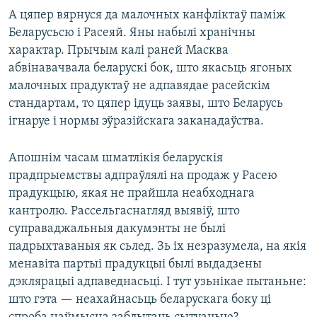
А цяпер вярнуся да малочных канфліктаў паміж
Беларусьсю і Расеяй. Яны набылі хранічны
характар. Прычым калі раней Масква
абвінавачвала беларускі бок, што якасьць ягоных
малочных прадуктаў не адпавядае расейскім
стандартам, то цяпер ідуць заявы, што Беларусь
ігнаруе і нормы эўразійскага заканадаўства.
Апошнім часам шматлікія беларускія
прадпрыемствы адпраўлялі на продаж у Расею
прадукцыю, якая не прайшла неабходнага
кантролю. Рассельгаснагляд выявіў, што
суправаджальныя дакумэнты не былі
падрыхтаваныя як сьлед. Зь іх незразумела, на якія
менавіта партыі прадукцыі былі выдадзены
дэклярацыі адпаведнасьці. І тут узьнікае пытаньне:
што гэта — неахайнасьць беларускага боку ці