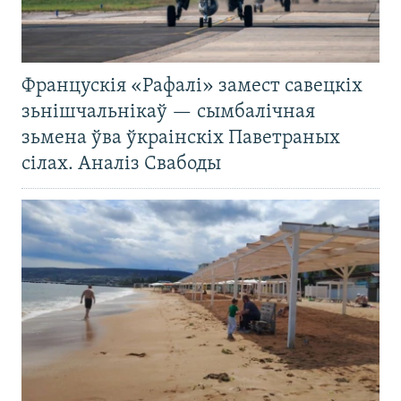
Францускія «Рафалі» замест савецкіх
зьнішчальнікаў — сымбалічная
зьмена ўва ўкраінскіх Паветраных
сілах. Аналіз Свабоды