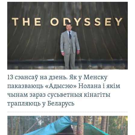
13 сэансаў на дзень. Як у Менску
паказваюць «Адысэю» Нолана і якім
чынам зараз сусьветныя кінагіты
трапляюць у Беларусь