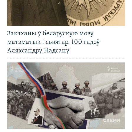
Закаханы ў беларускую мову
матэматык і сьвятар. 100 гадоў
Аляксандру Надсану