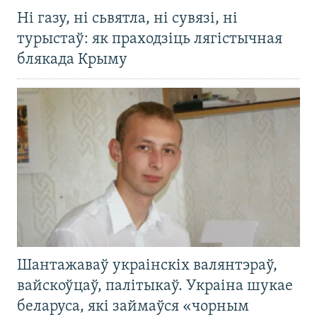
Ні газу, ні сьвятла, ні сувязі, ні
турыстаў: як праходзіць лягістычная
блякада Крыму
Шантажаваў украінскіх валянтэраў,
вайскоўцаў, палітыкаў. Украіна шукае
беларуса, які займаўся «чорным