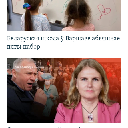
Беларуская школа ў Варшаве абвяшчае
пяты набор