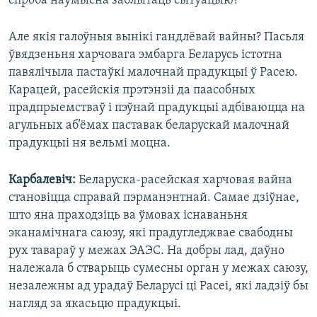
спроба наўмысна заблытаць сытуацыю?
Але якія галоўныя вынікі гандлёвай вайны? Пасьля
ўвядзеньня харчовага эмбарга Беларусь істотна
павялічыла пастаўкі малочнай прадукцыі ў Расею.
Карацей, расейскія прэтэнзіі да паасобных
прадпрыемстваў і пэўнай прадукцыі адбіваюцца на
агульных аб’ёмах паставак беларускай малочнай
прадукцыі ня вельмі моцна.
Карбалевіч:
Беларуска-расейская харчовая вайна
становіцца справай пэрманэнтнай. Самае дзіўнае,
што яна праходзіць ва ўмовах існаваньня
эканамічнага саюзу, які прадугледжвае свабодны
рух тавараў у межах ЭАЭС. На добры лад, даўно
належала б стварыць сумесны орган у межах саюзу,
незалежны ад урадаў Беларусі ці Расеі, які ладзіў бы
нагляд за якасьцю прадукцыі.