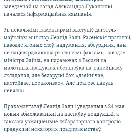
заведзенай на загад Аляксандра Лукашэнкі,
пачалася інфармацыйная кампанія.
Зь некалькімі камэнтарамі выступіў дагэтуль
маўклівы міністар Леанід Заяц. Расейскія прэтэнзіі,
паводле ягоных слоў, надуманыя, абсурдныя, яны
не пацьвярджаюцца рэальнымі фактамі. Паводле
міністра Зайца, на перамовах з Расеяй па
малочных прадуктах абстаноўка па-ранейшаму
складаная, але беларускі бок «дзейнічае,
настойвае, пераконвае». Але прагрэс пакуль
невялікі.
Пракамэнтаваў Леанід Заяц і ўведзеныя з 24 мая
новыя абмежаваньні на пастаўку прадукцыі, а
таксама ўзмацненьне лябараторнага кантролю
прадукцыі некаторых прадпрыемстваў.