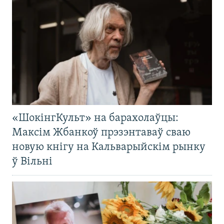
«ШокінгКульт» на барахолаўцы:
Максім Жбанкоў прэзэнтаваў сваю
новую кнігу на Кальварыйскім рынку
ў Вільні