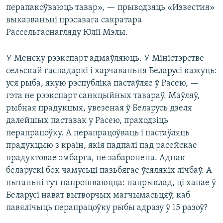
перапакоўваюць тавар», — прыводзяць «Известия»
выказваньні прэсавага сакратара
Рассельгаснагляду Юліі Мэлы.
У Менску рээкспарт адмаўляюць. У Міністэрстве
сельскай гаспадаркі і харчаваньня Беларусі кажуць:
уся рыба, якую рэспубліка пастаўляе ў Расею, —
гэта не рээкспарт санкцыйных тавараў. Маўляў,
рыбная прадукцыя, увезеная ў Беларусь дзеля
далейшых паставак у Расею, праходзіць
перапрацоўку. А перапрацоўваць і пастаўляць
прадукцыю з краін, якія падпалі пад расейскае
прадуктовае эмбарга, не забаронена. Аднак
беларускі бок чамусьці пазьбягае ўсялякіх лічбаў. А
пытаньні тут напрошваюцца: напрыклад, ці хапае ў
Беларусі нават вытворчых магчымасьцяў, каб
павялічыць перапрацоўку рыбы адразу ў 15 разоў?