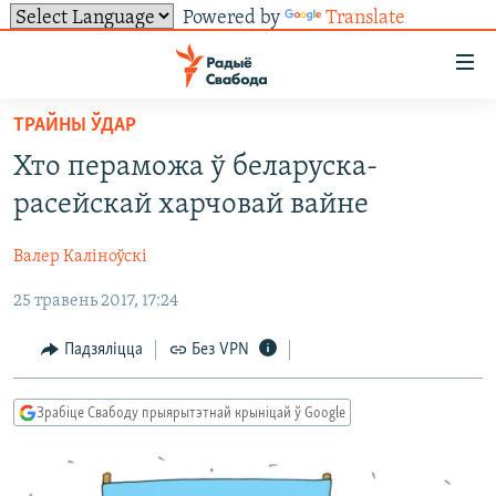
Powered by
Translate
Лінкі
ўнівэрсальнага
доступу
ТРАЙНЫ ЎДАР
НАВІНЫ
Перайсьці
Хто пераможа ў беларуска-
да
ТОЛЬКІ НА СВАБОДЗЕ
УСЕ НАВІНЫ
расейскай харчовай вайне
галоўнага
СУВЯЗЬ
ВІДЭА І ФОТА
ТЭСТЫ
зьместу
Валер Каліноўскі
Перайсьці
ПАДПІСАЦЦА
ЛЮДЗІ
БЛОГІ
АБЫСЬЦІ БЛЯКАВАНЬНЕ
да
25 травень 2017, 17:24
ПАЛІТЫКА
ГІСТОРЫЯ НА СВАБОДЗЕ
ПАДЗЯЛІЦЦА ІНФАРМАЦЫЯЙ
RSS
галоўнай
САЧЫЦЕ ЗА АБНАЎЛЕНЬНЯМІ
навігацыі
ЭКАНОМІКА
ПАДКАСТЫ
ПАДКАСТЫ
Падзяліцца
Без VPN
Перайсьці
ВАЙНА
КНІГІ
FACEBOOK
да
Зрабіце Свабоду прыярытэтнай крыніцай ў Google
БЕЛАРУСЫ НА ВАЙНЕ
АЎДЫЁКНІГІ
TWITTER
пошуку
ПАЛІТВЯЗЬНІ
PREMIUM
Усе сайты РС/РСЭ