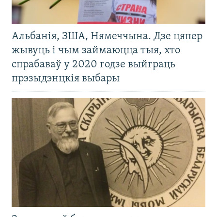
Альбанія, ЗША, Нямеччына. Дзе цяпер
жывуць і чым займаюцца тыя, хто
спрабаваў у 2020 годзе выйграць
прэзыдэнцкія выбары