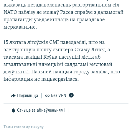
выказаць незадаволенасьць разгортваньнем сіл
NATO паблізу яе межаў Расея спрабуе з дапамогай
прапаганды ўзьдзейнічаць на грамадзкае
меркаваньне.
15 лютага літоўскія СМІ паведамілі, што на
электронную пошту сьпікера Сэйму Літвы, а
таксама паліцыі Коўна паступілі лісты аб
згвалтаваньні нямецкімі салдатамі мясцовай
дзяўчынкі. Пазьней паліцыя гораду заявіла, што
інфармацыя не пацьвердзілася.
Падзяліцца
Без VPN
Сачыце за абнаўленьнямі
Тэмы гэтага артыкулу