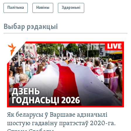
Палітыка
Навіны
Здарэньні
Выбар рэдакцыі
Як беларусы ў Варшаве адзначылі
шостую гадавіну пратэстаў 2020-га.