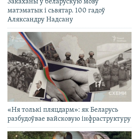
Закаханы ў беларускую мову
матэматык і сьвятар. 100 гадоў
Аляксандру Надсану
«Ня толькі пляцдарм»: як Беларусь
разбудоўвае вайсковую інфраструктуру