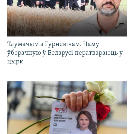
Тлумачым з Гурневічам. Чаму
ўборачную ў Беларусі ператвараюць у
цырк