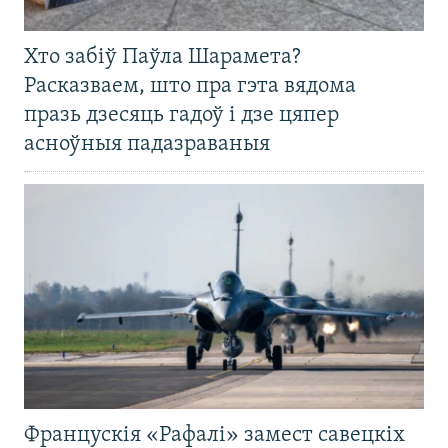
Хто забіў Паўла Шарамета?
Расказваем, што пра гэта вядома
празь дзесяць гадоў і дзе цяпер
асноўныя падазраваныя
Францускія «Рафалі» замест савецкіх