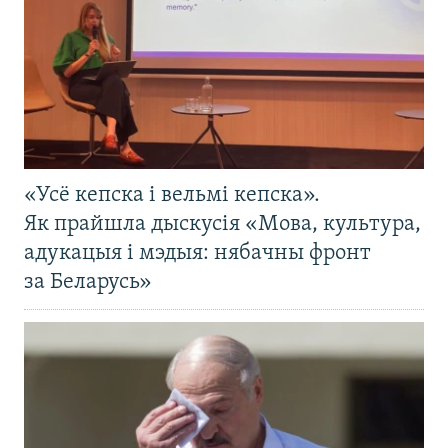
«Усё кепска і вельмі кепска».
Як прайшла дыскусія «Мова, культура,
адукацыя і мэдыя: нябачны фронт
за Беларусь»