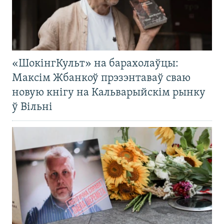
«ШокінгКульт» на барахолаўцы:
Максім Жбанкоў прэзэнтаваў сваю
новую кнігу на Кальварыйскім рынку
ў Вільні