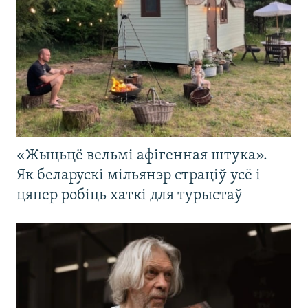
«Жыцьцё вельмі афігенная штука».
Як беларускі мільянэр страціў усё і
цяпер робіць хаткі для турыстаў