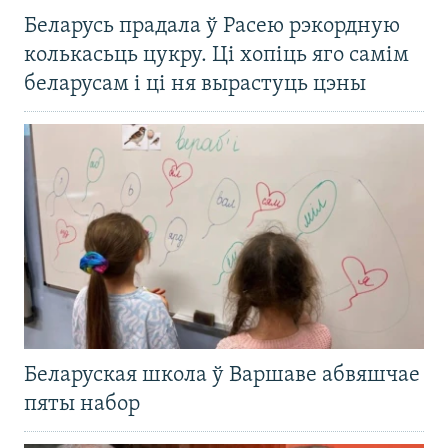
Беларусь прадала ў Расею рэкордную
колькасьць цукру. Ці хопіць яго самім
беларусам і ці ня вырастуць цэны
Беларуская школа ў Варшаве абвяшчае
пяты набор