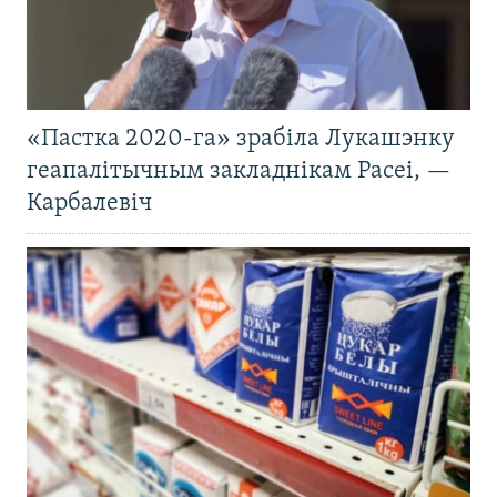
«Пастка 2020-га» зрабіла Лукашэнку
геапалітычным закладнікам Расеі, —
Карбалевіч