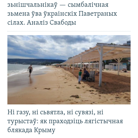
зьнішчальнікаў — сымбалічная
зьмена ўва ўкраінскіх Паветраных
сілах. Аналіз Свабоды
Ні газу, ні сьвятла, ні сувязі, ні
турыстаў: як праходзіць лягістычная
блякада Крыму