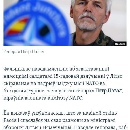
КУЛЬТУРА
МОВА
КАЛЯНДАР
НА ХВАЛЯХ СВАБОДЫ
Генэрал Пэтр Павэл
Фальшывае паведамленьне аб згвалтаваньні
нямецкімі салдатамі 15-гадовай дзяўчынкі ў Літве
скіраванае на падрыў іміджу місіі NATO ва
Ўсходняй Эўропе, заявіў чэскі генэрал
Пэтр Павэл
,
кіраўнік ваеннага камітэту NATO.
Ён выказаў упэўненасьць, што за навіной стаіць
Расея і спаслаўся на свае размовы зь міністрамі
абароны Літвы і Нямеччыны. Паводле генэрала, каб