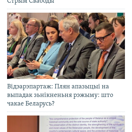
Стрым Свабоды
Відэарэпартаж: Плян апазыцыі на
выпадак зьнікненьня рэжыму: што
чакае Беларусь?