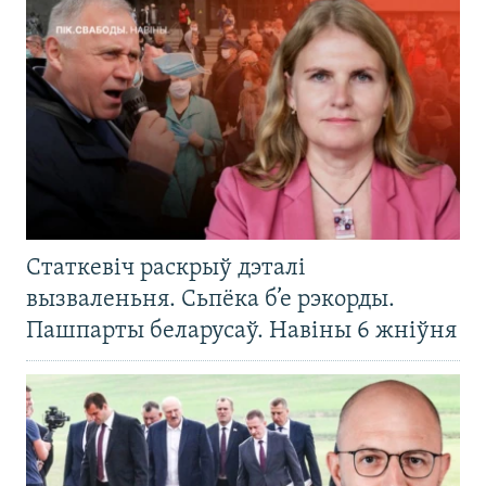
Статкевіч раскрыў дэталі
вызваленьня. Сьпёка б’е рэкорды.
Пашпарты беларусаў. Навіны 6 жніўня