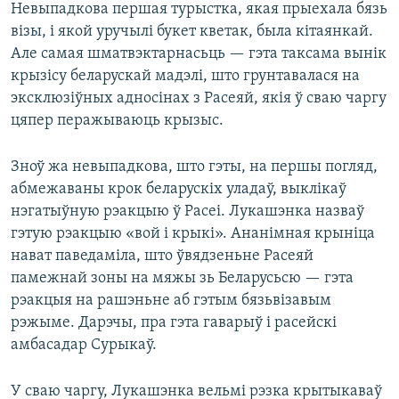
Невыпадкова першая турыстка, якая прыехала бязь
візы, і якой уручылі букет кветак, была кітаянкай.
Але самая шматвэктарнасьць — гэта таксама вынік
крызісу беларускай мадэлі, што грунтавалася на
эксклюзіўных адносінах з Расеяй, якія ў сваю чаргу
цяпер перажываюць крызыс.
Зноў жа невыпадкова, што гэты, на першы погляд,
абмежаваны крок беларускіх уладаў, выклікаў
нэгатыўную рэакцыю ў Расеі. Лукашэнка назваў
гэтую рэакцыю «вой і крыкі». Ананімная крыніца
нават паведаміла, што ўвядзеньне Расеяй
памежнай зоны на мяжы зь Беларусьсю — гэта
рэакцыя на рашэньне аб гэтым бязьвізавым
рэжыме. Дарэчы, пра гэта гаварыў і расейскі
амбасадар Сурыкаў.
У сваю чаргу, Лукашэнка вельмі рэзка крытыкаваў