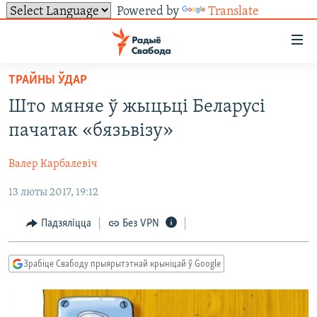
Powered by
Translate
Лінкі
ўнівэрсальнага
доступу
ТРАЙНЫ ЎДАР
НАВІНЫ
Перайсьці
Што мяняе ў жыцьці Беларусі
да
ТОЛЬКІ НА СВАБОДЗЕ
УСЕ НАВІНЫ
пачатак «бязьвізу»
галоўнага
СУВЯЗЬ
ВІДЭА І ФОТА
ТЭСТЫ
зьместу
Валер Карбалевіч
Перайсьці
ПАДПІСАЦЦА
ЛЮДЗІ
БЛОГІ
АБЫСЬЦІ БЛЯКАВАНЬНЕ
да
13 люты 2017, 19:12
ПАЛІТЫКА
ГІСТОРЫЯ НА СВАБОДЗЕ
ПАДЗЯЛІЦЦА ІНФАРМАЦЫЯЙ
RSS
галоўнай
САЧЫЦЕ ЗА АБНАЎЛЕНЬНЯМІ
навігацыі
ЭКАНОМІКА
ПАДКАСТЫ
ПАДКАСТЫ
Падзяліцца
Без VPN
Перайсьці
ВАЙНА
КНІГІ
FACEBOOK
да
Зрабіце Свабоду прыярытэтнай крыніцай ў Google
БЕЛАРУСЫ НА ВАЙНЕ
АЎДЫЁКНІГІ
TWITTER
пошуку
ПАЛІТВЯЗЬНІ
PREMIUM
Усе сайты РС/РСЭ