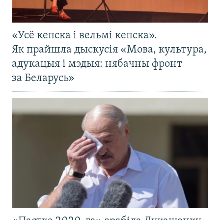
«Усё кепска і вельмі кепска».
Як прайшла дыскусія «Мова, культура,
адукацыя і мэдыя: нябачны фронт
за Беларусь»