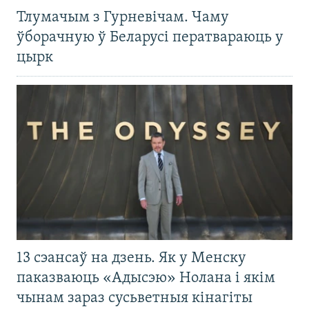
Тлумачым з Гурневічам. Чаму
ўборачную ў Беларусі ператвараюць у
цырк
13 сэансаў на дзень. Як у Менску
паказваюць «Адысэю» Нолана і якім
чынам зараз сусьветныя кінагіты