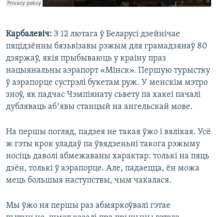
Карбалевіч:
З 12 лютага ў Беларусі дзейнічае
пяцідзённы бязьвізавы рэжым для грамадзянаў 80
дзяржаў, якія прыбываюць у краіну праз
нацыянальны аэрапорт «Мінск». Першую турыстку
ў аэрапорце сустрэлі букетам руж. У менскім мэтро
зноў, як падчас Чэмпіянату сьвету па хакеі пачалі
дубляваць абʼявы станцый на ангельскай мове.
На першы погляд, падзея не такая ўжо і вялікая. Усё
ж гэты крок уладаў па ўвядзеньні такога рэжыму
носіць даволі абмежаваны характар: толькі на пяць
дзён, толькі ў аэрапорце. Але, падаецца, ён можа
мець большыя наступствы, чым чакалася.
Мы ўжо ня першы раз абмяркоўвалі гэтае