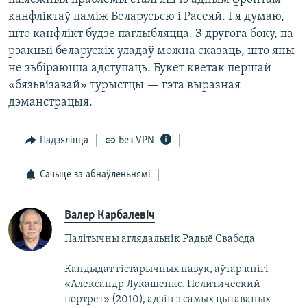
канфліктаў паміж Беларусьсю і Расеяй. І я думаю,
што канфлікт будзе паглыбляцца. З другога боку, па
рэакцыі беларускіх уладаў можна сказаць, што яны
не зьбіраюцца адступаць. Букет кветак першай
«бязьвізавай» турыстцы — гэта выразная
дэманстрацыя.
Падзяліцца
Без VPN
Сачыце за абнаўленьнямі
Валер Карбалевіч
Палітычны аглядальнік Радыё Свабода
Кандыдат гістарычных навук, аўтар кнігі
«Александр Лукашенко. Политический
портрет» (2010), адзін з самых цытаваных