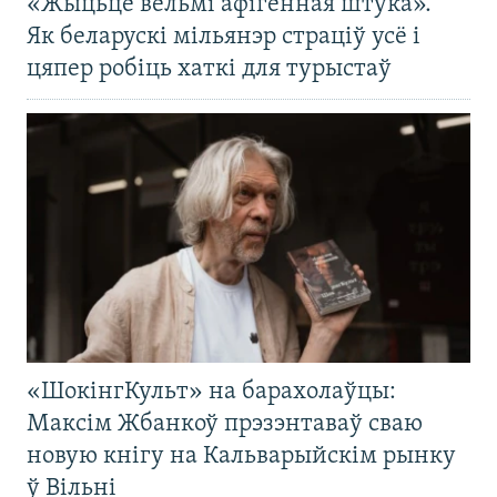
«Жыцьцё вельмі афігенная штука».
Як беларускі мільянэр страціў усё і
цяпер робіць хаткі для турыстаў
«ШокінгКульт» на барахолаўцы:
Максім Жбанкоў прэзэнтаваў сваю
новую кнігу на Кальварыйскім рынку
ў Вільні