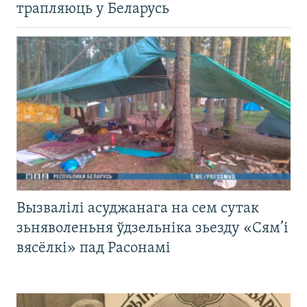
трапляюць у Беларусь
Вызвалілі асуджанага на сем сутак
зьняволеньня ўдзельніка зьезду «Сям’і
вясёлкі» пад Расонамі