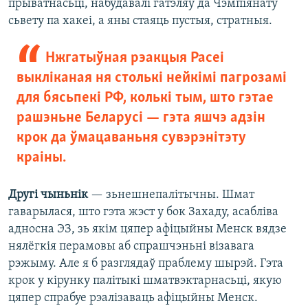
прыватнасьці, набудавалі гатэляў да Чэмпіянату
сьвету па хакеі, а яны стаяць пустыя, стратныя.
Нжгатыўная рэакцыя Расеі
выкліканая ня столькі нейкімі пагрозамі
для бясьпекі РФ, колькі тым, што гэтае
рашэньне Беларусі — гэта яшчэ адзін
крок да ўмацаваньня сувэрэнітэту
краіны.
Другі чыньнік
— зьнешнепалітычны. Шмат
гаварылася, што гэта жэст у бок Захаду, асабліва
адносна ЭЗ, зь якім цяпер афіцыйны Менск вядзе
нялёгкія перамовы аб спрашчэньні візавага
рэжыму. Але я б разглядаў праблему шырэй. Гэта
крок у кірунку палітыкі шматвэктарнасьці, якую
цяпер спрабуе рэалізаваць афіцыйны Менск.