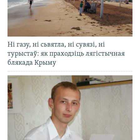
Ні газу, ні сьвятла, ні сувязі, ні
турыстаў: як праходзіць лягістычная
блякада Крыму