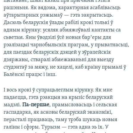
пытаньне, шмат казалі пра прычыны гэтага
рашэньня. Як вядома, характэрная асаблівасьць
аўтарытарных рэжымаў — гэта закрытасьць.
Дасюль беларускія ўлады рабілі крокі толькі ў
адным кірунку: усяляк абмяжоўвалі кантакты са
сьветам. Яны ўводзілі ўсё новыя барʼеры для
рэалізацыі чарнобыльскіх праграм, у прыватнасьці,
для паездак беларускіх дзяцей у эўрапейскія
дзяржавы, стваралі абмежаваньні для выезду
студэнтаў за мяжу, не хацелі, каб краіну прымалі ў
Балёнскі працэс і інш.
І вось крокі ў супрацьлеглым кірунку. Як мне
падаецца, гэта рэакцыя на крызіс беларускай
мадэлі.
Па-першае
, прамысловасьць і сельская
гаспадарка, як асновы беларускай эканомікі,
перасталі працаваць, таму трэба шукаць новыя
галіны і сфэры. Турызм — гэта адна зь іх. У