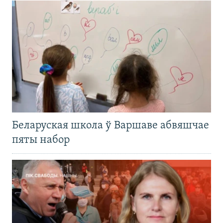
Беларуская школа ў Варшаве абвяшчае
пяты набор