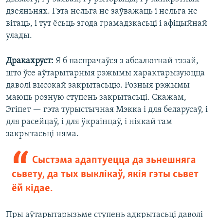
дзеяньнях. Гэта нельга не заўважаць і нельга не
вітаць, і тут ёсьць згода грамадзкасьці і афіцыйнай
улады.
Дракахруст:
Я б паспрачаўся з абсалютнай тэзай,
што ўсе аўтарытарныя рэжымы характарызуюцца
даволі высокай закрытасьцю. Розныя рэжымы
маюць розную ступень закрытасьці. Скажам,
Эгіпет — гэта турыстычная Мэкка і для беларусаў, і
для расейцаў, і для ўкраінцаў, і ніякай там
закрытасьці няма.
Сыстэма адаптуецца да зьнешняга
сьвету, да тых выклікаў, якія гэты сьвет
ёй кідае.
Пры аўтарытарызьме ступень адкрытасьці даволі