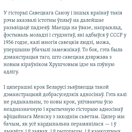
У гісторыі Савецкага Саюзу і іншых краінаў такія
рэчы аказвалі істотны ўплыў на далейшае
разьвіцьцё падзеяў. Маецца на ўвазе, напрыклад,
фэстываль моладзі і студэнтаў, які адбыўся ў СССР у
1956 годзе, калі многія савецкія людзі, можа,
упершыню ўбачылі замежнікаў. То бок, гэта была
дэманстрацыя таго, што савецкая дзяржава з
новым кіраўніком Хрушчовым ідзе на пэўную
адлігу.
І цяперашні крок Беларусі зьяўляецца такой
дэманстрацыяй добрасуседзкіх адносінаў. Гэта калі
не радыкальны, то новы крок, улічваючы ўсю
неадназначную і крытычную гісторыю адносінаў
афіцыйнага Менску з заходнім сьветам. Цяпер мы
бачым, як усё кардынальна перамянілася — і ў
дыялёгу, і ў заявах, і ў рыторыцы, і ў канкрэтных