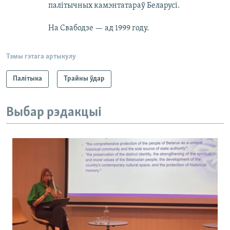
палітычных камэнтатараў Беларусі.
На Свабодзе — ад 1999 году.
Тэмы гэтага артыкулу
Палітыка
Трайны ўдар
Выбар рэдакцыі