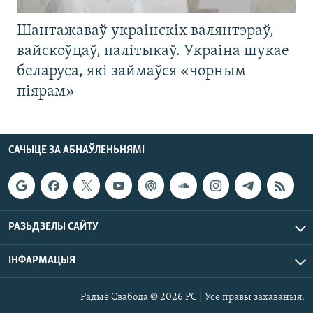
Шантажаваў украінскіх валянтэраў,
вайскоўцаў, палітыкаў. Украіна шукае
беларуса, які займаўся «чорным
піярам»
САЧЫЦЕ ЗА АБНАЎЛЕНЬНЯМІ
РАЗЬДЗЕЛЫ САЙТУ
ІНФАРМАЦЫЯ
Радыё Свабода © 2026 РС | Усе правы захаваныя.