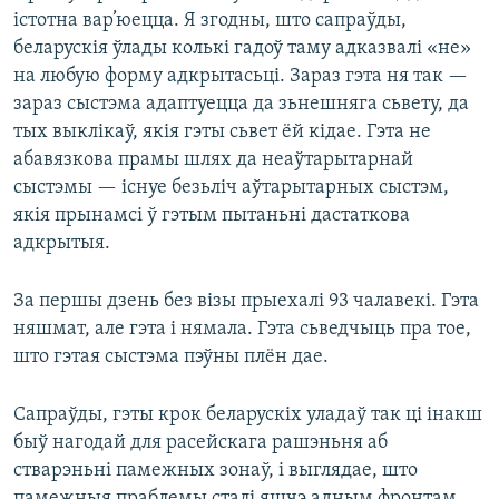
істотна вар’юецца. Я згодны, што сапраўды,
беларускія ўлады колькі гадоў таму адказвалі «не»
на любую форму адкрытасьці. Зараз гэта ня так —
зараз сыстэма адаптуецца да зьнешняга сьвету, да
тых выклікаў, якія гэты сьвет ёй кідае. Гэта не
абавязкова прамы шлях да неаўтарытарнай
сыстэмы — існуе безьліч аўтарытарных сыстэм,
якія прынамсі ў гэтым пытаньні дастаткова
адкрытыя.
За першы дзень без візы прыехалі 93 чалавекі. Гэта
няшмат, але гэта і нямала. Гэта сьведчыць пра тое,
што гэтая сыстэма пэўны плён дае.
Сапраўды, гэты крок беларускіх уладаў так ці інакш
быў нагодай для расейскага рашэньня аб
стварэньні памежных зонаў, і выглядае, што
памежныя праблемы сталі яшчэ адным фронтам