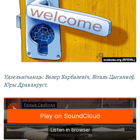
КУЛЬТУРА
МОВА
КАЛЯНДАР
НА ХВАЛЯХ СВАБОДЫ
Удзельнічаюць: Валер Карбалевіч, Віталь Цыганкоў,
Юры Дракахруст.