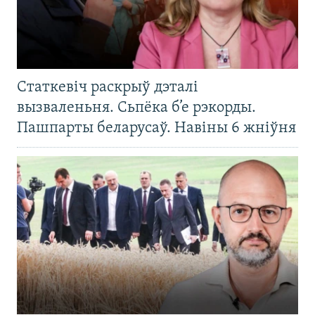
Статкевіч раскрыў дэталі
вызваленьня. Сьпёка б’е рэкорды.
Пашпарты беларусаў. Навіны 6 жніўня