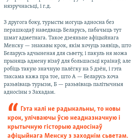
нязручнасьці, і г.д.
З другога боку, турысты могуць адносна без
перашкодаў наведваць Беларусь, пабачыць тут
шмат адметнага. Такое дзеяньне афіцыйнага
Менску — знакавы крок, якім хочуць заявіць, што
Беларусь адчыненая для сьвету, і пакуль ня можа
прыняць адмену візаў для большасьці краінаў, але
робіць такую значную палёгку на 5 дзён, і гэта
таксама кажа пра тое, што А — Беларусь хоча
разьвіваць турызм, Б — разьвіваць палітычныя
адносіны з Захадам.
Гэта калі не радыкальны, то новы
крок, улічваючы ўсю неадназначную і
крытычную гісторыю адносінаў
афіцыйнага Менску з заходнім сьветам.