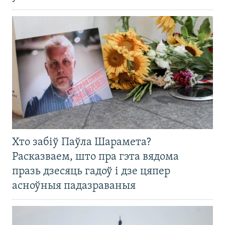
Хто забіў Паўла Шарамета?
Расказваем, што пра гэта вядома
празь дзесяць гадоў і дзе цяпер
асноўныя падазраваныя