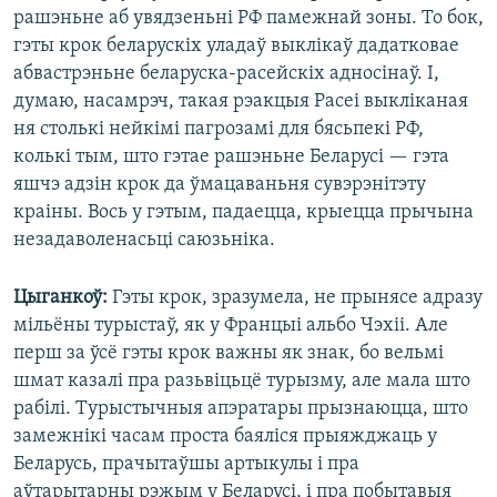
рашэньне аб увядзеньні РФ памежнай зоны. То бок,
гэты крок беларускіх уладаў выклікаў дадатковае
абвастрэньне беларуска-расейскіх адносінаў. І,
думаю, насамрэч, такая рэакцыя Расеі выкліканая
ня столькі нейкімі пагрозамі для бясьпекі РФ,
колькі тым, што гэтае рашэньне Беларусі — гэта
яшчэ адзін крок да ўмацаваньня сувэрэнітэту
краіны. Вось у гэтым, падаецца, крыецца прычына
незадаволенасьці саюзьніка.
Цыганкоў:
Гэты крок, зразумела, не прынясе адразу
мільёны турыстаў, як у Францыі альбо Чэхіі. Але
перш за ўсё гэты крок важны як знак, бо вельмі
шмат казалі пра разьвіцьцё турызму, але мала што
рабілі. Турыстычныя апэратары прызнаюцца, што
замежнікі часам проста баяліся прыяжджаць у
Беларусь, прачытаўшы артыкулы і пра
аўтарытарны рэжым у Беларусі, і пра побытавыя