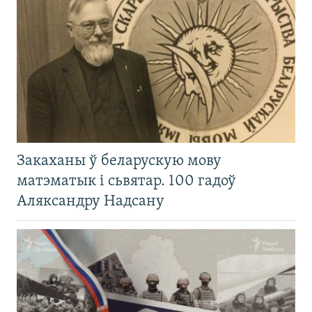
Закаханы ў беларускую мову
матэматык і сьвятар. 100 гадоў
Аляксандру Надсану