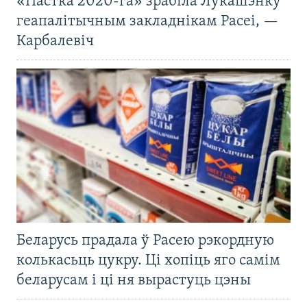
«Пастка 2020-га» зрабіла Лукашэнку
геапалітычным закладнікам Расеі, —
Карбалевіч
Беларусь прадала ў Расею рэкордную
колькасьць цукру. Ці хопіць яго самім
беларусам і ці ня вырастуць цэны