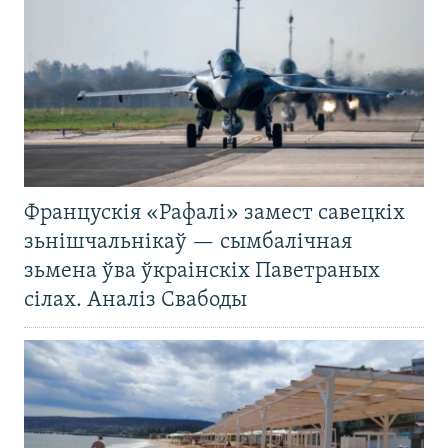
Францускія «Рафалі» замест савецкіх
зьнішчальнікаў — сымбалічная
зьмена ўва ўкраінскіх Паветраных
сілах. Аналіз Свабоды