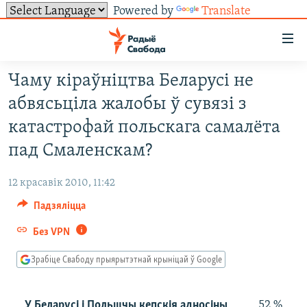
Powered by
Translate
Лінкі
ўнівэрсальнага
доступу
Чаму кіраўніцтва Беларусі не
НАВІНЫ
Перайсьці
абвясьціла жалобы ў сувязі з
да
ТОЛЬКІ НА СВАБОДЗЕ
УСЕ НАВІНЫ
катастрофай польскага самалёта
галоўнага
СУВЯЗЬ
ВІДЭА І ФОТА
ТЭСТЫ
зьместу
пад Смаленскам?
Перайсьці
ПАДПІСАЦЦА
ЛЮДЗІ
БЛОГІ
АБЫСЬЦІ БЛЯКАВАНЬНЕ
да
12 красавік 2010, 11:42
ПАЛІТЫКА
ГІСТОРЫЯ НА СВАБОДЗЕ
ПАДЗЯЛІЦЦА ІНФАРМАЦЫЯЙ
RSS
галоўнай
САЧЫЦЕ ЗА АБНАЎЛЕНЬНЯМІ
Падзяліцца
навігацыі
ЭКАНОМІКА
ПАДКАСТЫ
ПАДКАСТЫ
Перайсьці
Без VPN
ВАЙНА
КНІГІ
FACEBOOK
да
Зрабіце Свабоду прыярытэтнай крыніцай ў Google
БЕЛАРУСЫ НА ВАЙНЕ
АЎДЫЁКНІГІ
TWITTER
пошуку
ПАЛІТВЯЗЬНІ
PREMIUM
Усе сайты РС/РСЭ
У Беларусі і Польшчы кепскія адносіны
52 %