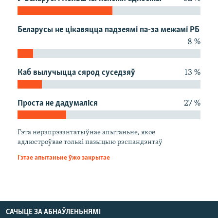
КУЛЬТУРА
МОВА
КАЛЯНДАР
НА ХВАЛЯХ СВАБОДЫ
Беларусы не цікавяцца падзеямі па-за межамі РБ
8 %
Каб вылучыцца сярод суседзяў
13 %
Проста не дадумаліся
27 %
Гэта нерэпрэзэнтатыўнае апытаньне, якое
адлюстроўвае толькі пазыцыю рэспандэнтаў
Гэтае апытаньне ўжо закрытае
САЧЫЦЕ ЗА АБНАЎЛЕНЬНЯМІ