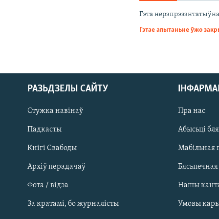
КАЛЯНДАР
НА ХВАЛЯХ СВАБОДЫ
Гэта нерэпрэзэнтатыўна
Гэтае апытаньне ўжо зак
РАЗЬДЗЕЛЫ САЙТУ
ІНФАРМ
Стужка навінаў
Пра нас
Падкасты
Абысьці бл
Кнігі Свабоды
Мабільная 
Архіў перадачаў
Бясьпечная
Фота / відэа
Нашы кант
САЧЫЦЕ ЗА АБНАЎЛЕНЬНЯМІ
За кратамі, бо журналісты
Умовы кар