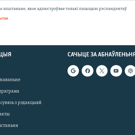
е апытаньне, якое адлюстроўвае толькі пазыцыю рэспандэнтаў
рытае
АЦЫЯ
САЧЫЦЕ ЗА АБНАЎЛЕНЬН
якаваньне
праграма
 сувязь з рэдакцыяй
акты
ыстаньня