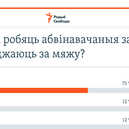
 робяць абвінавачаныя за
джаюць за мяжу?
75
12
12