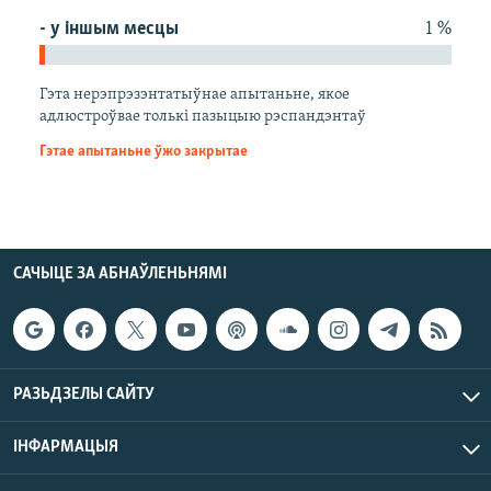
- у іншым месцы
1 %
Гэта нерэпрэзэнтатыўнае апытаньне, якое
адлюстроўвае толькі пазыцыю рэспандэнтаў
Гэтае апытаньне ўжо закрытае
САЧЫЦЕ ЗА АБНАЎЛЕНЬНЯМІ
РАЗЬДЗЕЛЫ САЙТУ
ІНФАРМАЦЫЯ