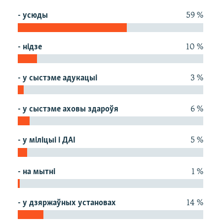
КУЛЬТУРА
МОВА
- усюды
59 %
КАЛЯНДАР
НА ХВАЛЯХ СВАБОДЫ
- нідзе
10 %
- у сыстэме адукацыі
3 %
- у сыстэме аховы здароўя
6 %
- у міліцыі і ДАІ
5 %
- на мытні
1 %
- у дзяржаўных установах
14 %