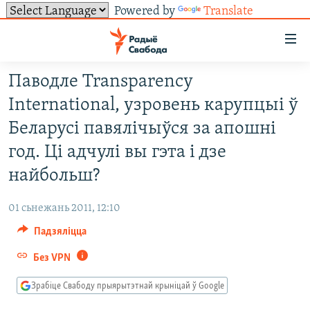
Powered by
Translate
Лінкі
ўнівэрсальнага
доступу
Паводле Transparency
НАВІНЫ
Перайсьці
International, узровень карупцыі ў
да
ТОЛЬКІ НА СВАБОДЗЕ
УСЕ НАВІНЫ
Беларусі павялічыўся за апошні
галоўнага
СУВЯЗЬ
ВІДЭА І ФОТА
ТЭСТЫ
зьместу
год. Ці адчулі вы гэта і дзе
Перайсьці
ПАДПІСАЦЦА
ЛЮДЗІ
БЛОГІ
АБЫСЬЦІ БЛЯКАВАНЬНЕ
найбольш?
да
ПАЛІТЫКА
ГІСТОРЫЯ НА СВАБОДЗЕ
ПАДЗЯЛІЦЦА ІНФАРМАЦЫЯЙ
RSS
галоўнай
САЧЫЦЕ ЗА АБНАЎЛЕНЬНЯМІ
01 сьнежань 2011, 12:10
навігацыі
ЭКАНОМІКА
ПАДКАСТЫ
ПАДКАСТЫ
Падзяліцца
Перайсьці
ВАЙНА
КНІГІ
FACEBOOK
да
Без VPN
БЕЛАРУСЫ НА ВАЙНЕ
АЎДЫЁКНІГІ
TWITTER
пошуку
Зрабіце Свабоду прыярытэтнай крыніцай ў Google
ПАЛІТВЯЗЬНІ
PREMIUM
Усе сайты РС/РСЭ