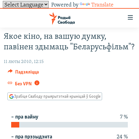
Powered by
Translate
Лінкі
ўнівэрсальнага
доступу
Якое кіно, на вашую думку,
НАВІНЫ
Перайсьці
павінен здымаць "Беларусьфільм"?
да
ТОЛЬКІ НА СВАБОДЗЕ
УСЕ НАВІНЫ
галоўнага
11 люты 2010, 12:15
СУВЯЗЬ
ВІДЭА І ФОТА
ТЭСТЫ
зьместу
Падзяліцца
Перайсьці
ПАДПІСАЦЦА
ЛЮДЗІ
БЛОГІ
АБЫСЬЦІ БЛЯКАВАНЬНЕ
да
Без VPN
ПАЛІТЫКА
ГІСТОРЫЯ НА СВАБОДЗЕ
ПАДЗЯЛІЦЦА ІНФАРМАЦЫЯЙ
RSS
галоўнай
САЧЫЦЕ ЗА АБНАЎЛЕНЬНЯМІ
навігацыі
ЭКАНОМІКА
ПАДКАСТЫ
ПАДКАСТЫ
Зрабіце Свабоду прыярытэтнай крыніцай ў Google
Перайсьці
ВАЙНА
КНІГІ
FACEBOOK
да
– пра вайну
7 %
БЕЛАРУСЫ НА ВАЙНЕ
АЎДЫЁКНІГІ
TWITTER
пошуку
ПАЛІТВЯЗЬНІ
PREMIUM
Усе сайты РС/РСЭ
– пра прэзыдэнта
24 %