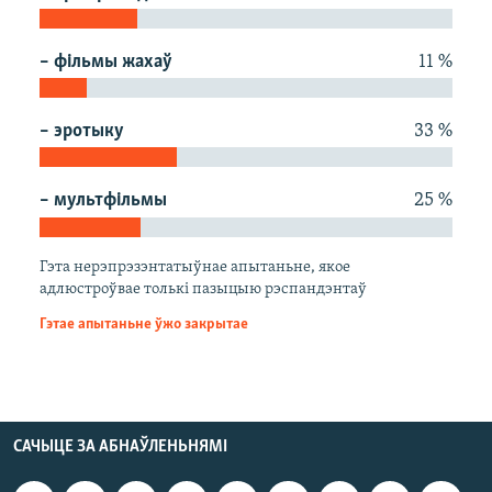
КУЛЬТУРА
МОВА
КАЛЯНДАР
НА ХВАЛЯХ СВАБОДЫ
– фільмы жахаў
11 %
– эротыку
33 %
– мультфільмы
25 %
Гэта нерэпрэзэнтатыўнае апытаньне, якое
адлюстроўвае толькі пазыцыю рэспандэнтаў
Гэтае апытаньне ўжо закрытае
САЧЫЦЕ ЗА АБНАЎЛЕНЬНЯМІ